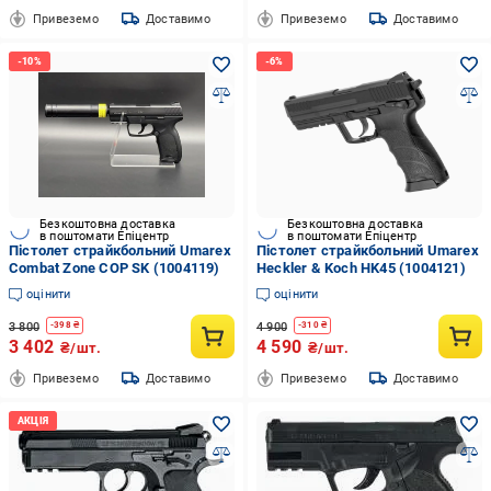
Привеземо
Доставимо
Привеземо
Доставимо
Безкоштовна доставка
Безкоштовна доставка
в поштомати Епіцентр
в поштомати Епіцентр
Пістолет страйкбольний Umarex
Пістолет страйкбольний Umarex
Combat Zone COP SK (1004119)
Heckler & Koch HK45 (1004121)
оцінити
оцінити
3 800
4 900
-
398
₴
-
310
₴
3 402
4 590
₴/шт.
₴/шт.
Привеземо
Доставимо
Привеземо
Доставимо