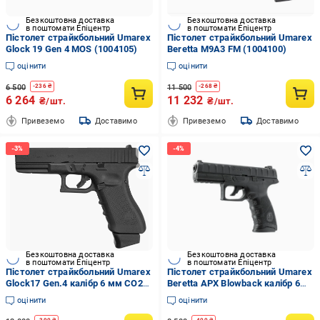
Безкоштовна доставка
Безкоштовна доставка
в поштомати Епіцентр
в поштомати Епіцентр
Пістолет страйкбольний Umarex
Пістолет страйкбольний Umarex
Glock 19 Gen 4 MOS (1004105)
Beretta M9A3 FM (1004100)
оцінити
оцінити
6 500
11 500
-
236
₴
-
268
₴
6 264
11 232
₴/шт.
₴/шт.
Привеземо
Доставимо
Привеземо
Доставимо
Безкоштовна доставка
Безкоштовна доставка
в поштомати Епіцентр
в поштомати Епіцентр
Пістолет страйкбольний Umarex
Пістолет страйкбольний Umarex
Glock17 Gen.4 калібр 6 мм CO2
Beretta APX Blowback калібр 6
Blowback (1003985)
мм (stvo1004222)
оцінити
оцінити