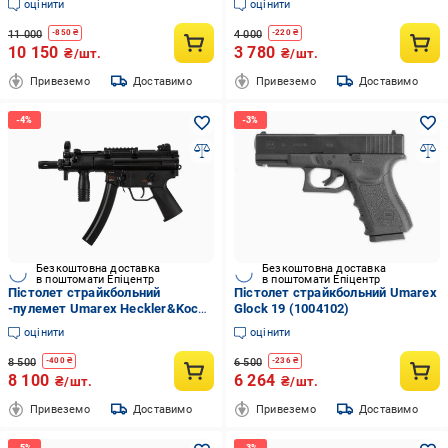
оцінити
оцінити
11 000
4 000
-
850
₴
-
220
₴
10 150
3 780
₴/шт.
₴/шт.
Привеземо
Доставимо
Привеземо
Доставимо
Безкоштовна доставка
Безкоштовна доставка
в поштомати Епіцентр
в поштомати Епіцентр
Пістолет страйкбольний
Пістолет страйкбольний Umarex
-пулемет Umarex Heckler&Koch
Glock 19 (1004102)
MP5 K (1004106)
оцінити
оцінити
8 500
6 500
-
400
₴
-
236
₴
8 100
6 264
₴/шт.
₴/шт.
Привеземо
Доставимо
Привеземо
Доставимо