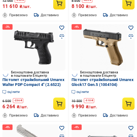
12 000
8 500
-
390
₴
-
400
₴
11 610
8 100
₴/шт.
₴/шт.
Привеземо
Доставимо
Привеземо
Доставимо
Безкоштовна доставка
Безкоштовна доставка
в поштомати Епіцентр
в поштомати Епіцентр
Пістолет страйкбольний Umarex
Пістолет страйкбольний Umarex
Walter PDP Compact 4" (2.6522)
Glock17 Gen.5 (1004104)
оцінити
оцінити
6 500
10 500
-
236
₴
-
510
₴
6 264
9 990
₴/шт.
₴/шт.
Привеземо
Доставимо
Привеземо
Доставимо