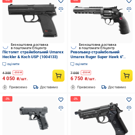
Безкоштовна доставка
Безкоштовна доставка
в поштомати Епіцентр
в поштомати Епіцентр
Пістолет страйкбольний Umarex
Револьвер страйкбольний
Heckler & Koch USP (1004133)
Umarex Ruger Super Hawk 6"
(1004134)
оцінити
оцінити
4 300
7 000
-
250
₴
-
250
₴
4 050
6 750
₴/шт.
₴/шт.
Привеземо
Доставимо
Привеземо
Доставимо