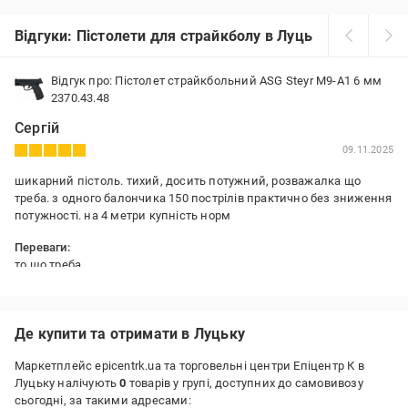
Відгуки: Пістолети для страйкболу в Луцьку
Відгук про: Пістолет страйкбольний ASG Steyr M9-A1 6 мм
2370.43.48
Сергій
09.11.2025
шикарний пістоль. тихий, досить потужний, розважалка що
треба. з одного балончика 150 пострілів практично без зниження
потужності. на 4 метри купність норм
Переваги:
то шо треба
Недоліки:
не виявлено
Де купити та отримати в Луцьку
Маркетплейс epicentrk.ua та торговельні центри Епіцентр К в
Луцьку налічують
0
товарів у групі, доступних до самовивозу
сьогодні, за такими адресами: