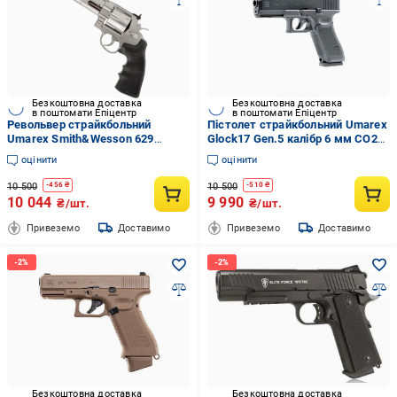
Безкоштовна доставка
Безкоштовна доставка
в поштомати Епіцентр
в поштомати Епіцентр
Револьвер страйкбольний
Пістолет страйкбольний Umarex
Umarex Smith&Wesson 629
Glock17 Gen.5 калібр 6 мм CO2
Competitor 6" (1004135)
Blowback (1003677)
оцінити
оцінити
10 500
10 500
-
456
₴
-
510
₴
10 044
9 990
₴/шт.
₴/шт.
Привеземо
Доставимо
Привеземо
Доставимо
Безкоштовна доставка
Безкоштовна доставка