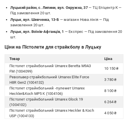
Луцький район, с. Липини, вул. Окружна, 37
— ТЦ Епіцентр К —
Під замовлення 20 шт.
Луцьк, вул. Шевченка, 13-Б
— магазин Нова лінія —
Під
замовлення 20 шт.
Луцьк, вул. Воїнів-Афганців, 1
— Експрес —
Під замовлення 20
шт.
Ціни на Пістолети для страйкболу в Луцьку
Товар
Ціна
Пістолет страйкбольний Umarex Beretta M9A3
10 150 ₴
FM (1004099)
Револьвер страйкбольний Umarex Elite Force
3 780 ₴
H8R Gen2 (1004132)
Пістолет страйкбольний -пулемет Umarex
8 100 ₴
Heckler&Koch MP5 K (1004106)
Пістолет страйкбольний Umarex Glock 19
6 264 ₴
(1004102)
Пістолет страйкбольний Umarex Heckler & Koch
4 050 ₴
USP (1004133)