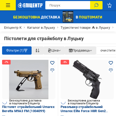
Епіцентр К
Каталог в Луцьку
Туристичні товари ⛺ в Луцьку
Пістолети для страйкболу в Луцьку
Фільтри (1)
Ціна
Продавець
очистити 
Безкоштовна доставка
Безкоштовна доставка
в поштомати Епіцентр
в поштомати Епіцентр
Пістолет страйкбольний Umarex
Револьвер страйкбольний
Beretta M9A3 FM (1004099)
Umarex Elite Force H8R Gen2
(1004132)