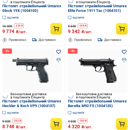
в поштомати Епіцентр
в поштомати Епіцентр
Пістолет страйкбольний Umarex
Пістолет страйкбольний Umarex
Glock 19X (1004103)
Elite Force 1911 Tac (1004101)
оцінити
оцінити
10 000
9 600
-
226
₴
-
258
₴
9 774
9 342
₴/шт.
₴/шт.
Привеземо
Доставимо
Привеземо
Доставимо
Безкоштовна доставка
Безкоштовна доставка
в поштомати Епіцентр
в поштомати Епіцентр
Пістолет страйкбольний Umarex
Пістолет страйкбольний Umarex
Heckler & Koch VP9 (1004107)
Beretta M92 FS (1004120)
оцінити
оцінити
9 000
4 500
-
252
₴
-
180
₴
8 748
4 320
₴/шт.
₴/шт.