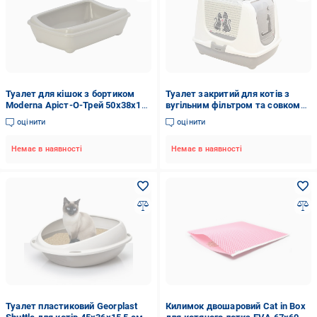
Туалет для кішок з бортиком
Туалет закритий для котів з
Moderna Аріст-О-Трей 50х38х14
вугільним фільтром та совком
см Сірий (C192330)
Moderna Trendy Cat Cats in Love
оцінити
оцінити
57,4x44,8x42,7 см (C245026CL)
Немає в наявності
Немає в наявності
Туалет пластиковий Georplast
Килимок двошаровий Cat in Box