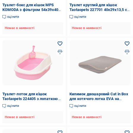
Туалет-бокс для кішок MPS
Туалет круглий для кішок
KOMODA з фільтром 54х39х40
Taotaopets 227701 40х29х13,5 см
см Зелений (100099)
з лопаткою Blue/Yellow
оцінити
оцінити
(1911389467)
Немає в наявності
Немає в наявності
Туалет-лоток для кішок
Килимок двошаровий Cat in Box
Taotaopets 224405 з лопаткою
для котячого лотка EVA на
56х38х22 см Pink (5419-17753)
липучках 60x40 см Коричневий
оцінити
оцінити
Немає в наявності
Немає в наявності