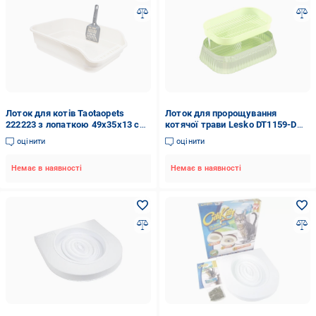
Лоток для котів Taotaopets
Лоток для пророщування
222223 з лопаткою 49х35х13 см
котячої трави Lesko DT1159-D
White (31457458)
Світло-зелений (31457546)
оцінити
оцінити
Немає в наявності
Немає в наявності