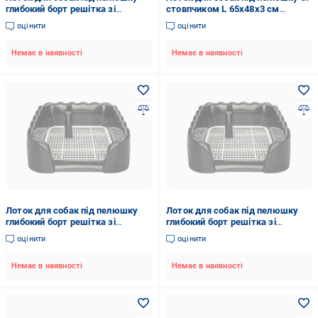
глибокий борт решітка зі
стовпчиком L 65х48х3 см
стовпчиком 41,5х42х14,5 см
Чорний (2296432273)
оцінити
оцінити
Рожевий (2296449031)
Немає в наявності
Немає в наявності
Лоток для собак під пелюшку
Лоток для собак під пелюшку
глибокий борт решітка зі
глибокий борт решітка зі
стовпчиком 44х50х15 см Чорний
стовпчиком 37,5х38х10 см
оцінити
оцінити
(2296446635)
Чорний (2354930632)
Немає в наявності
Немає в наявності