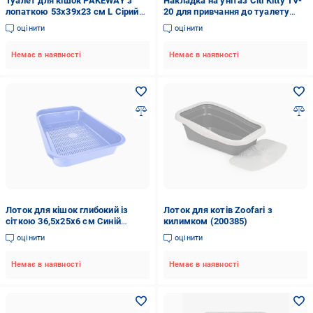
Туалет для кішок PAKEWAY з
Накладка на унітаз Citi Kitty TV-
лопаткою 53x39x23 см L Сірий
20 для привчання до туалету
(1759462531)
кота
оцінити
оцінити
Немає в наявності
Немає в наявності
Лоток для кішок глибокий із
Лоток для котів Zoofari з
сіткою 36,5х25х6 см Синій
килимком (200385)
(86966)
оцінити
оцінити
Немає в наявності
Немає в наявності