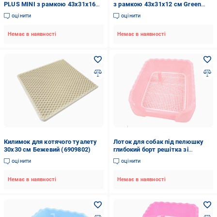
PLUS MINI з рамкою 43х31х16
з рамкою 43х31х12 см Green
см Red (1130202712)
(1130202720)
оцінити
оцінити
Немає в наявності
Немає в наявності
Килимок для котячого туалету
Лоток для собак під пелюшку
30x30 см Бежевий (6909802)
глибокий борт решітка зі
стовпчиком 41,5х42х14,5 см
оцінити
оцінити
Персиковий (2354930633)
Немає в наявності
Немає в наявності