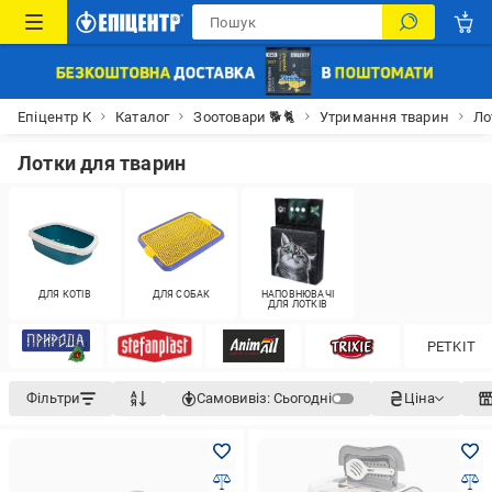
Епіцентр К
Каталог
Зоотовари 🐕🐈
Утримання тварин
Ло
Лотки для тварин
ДЛЯ КОТІВ
ДЛЯ СОБАК
НАПОВНЮВАЧІ
ДЛЯ ЛОТКІВ
PETKIT
Фільтри
Самовивіз:
Сьогодні
Ціна