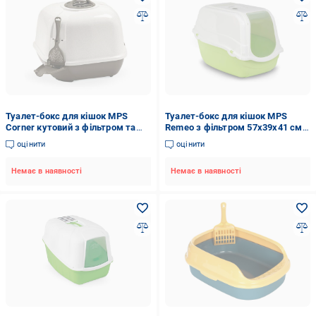
Туалет-бокс для кішок MPS
Туалет-бокс для кішок MPS
Corner кутовий з фільтром та
Remeo з фільтром 57х39х41 см
лопаткою 52х59,5х44,5 см
Зелений (100091)
оцінити
оцінити
Бежевий (100103)
Немає в наявності
Немає в наявності