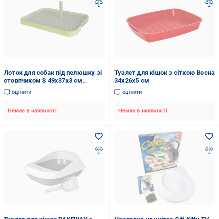
Лоток для собак під пелюшку зі
Туалет для кішок з сіткою Весна
стовпчиком S 49х37х3 см
34х26х5 см
Зелений (2296432962)
оцінити
оцінити
Немає в наявності
Немає в наявності