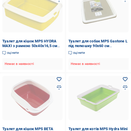
Туалет для кішок MPS HYDRA
Туалет для собак MPS Gastone L
MAXI з рамкою 50х40х16,5 см
під пелюшку 90х60 см
Yellow (1130202718)
(1130202748)
оцінити
оцінити
Немає в наявності
Немає в наявності
Туалет для кішок MPS BETA
Туалет для котів MPS Hydra Mini