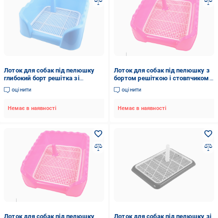
Лоток для собак під пелюшку
Лоток для собак під пелюшку з
глибокий борт решітка зі
бортом решіткою і стовпчиком
стовпчиком 44х50х15 см
44х50х15 см Рожевий
оцінити
оцінити
Блакитний (2296449033)
Немає в наявності
Немає в наявності
Лоток для собак під пелюшку
Лоток для собак під пелюшку зі