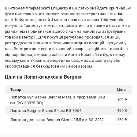
В інтернет-гіпермаркеті
Епіцентр К
Ви легко знайдете оригінальні
фото цих товарів, дізнаєтеся основні характеристики і технічні
дані. Крім цього, на сайті можна почитати корисні відгуки від
покупців. Також тут можна ознайомитися з цікавими статтями з
різних тем і подивитися відеоогляди на найбільш затребувані
товари категорії
. Для покупця регулярно проводяться акції,
розпродажі та знижки з безліччю вигідних позицій. Купуючи у
нас, Ви отримаєте сертифікований товар з офіційною гарантією
від виробника, зможете забрати його в Києві або в будь-якому
іншому місті України, попередньо оформивши доставку або
скориставшися безкоштовним самовивозом.
Ціни на Лопатки кухонні Bergner
Товар
Ціна
Лопатка кулінарна Bergner Mars, з прорізами 34,8
199 ₴
см (BG-38875-RD)
Лопатка Bergner Gizmo 34 см BG-3064
199 ₴
Лопатка для торта Bergner Gizmo 25,5 см BG-3282
269 ₴