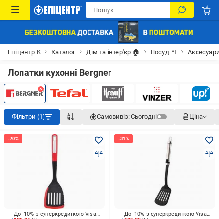
Епіцентр К
Каталог
Дім та інтер'єр 🏠
Посуд 🍴
Аксесуари
Лопатки кухонні Bergner
Фільтри (1)
Самовивіз:
Сьогодні
Ціна
До -10% з суперкредиткою Visa Вигода
До -10% з суперкредиткою Visa Вигода