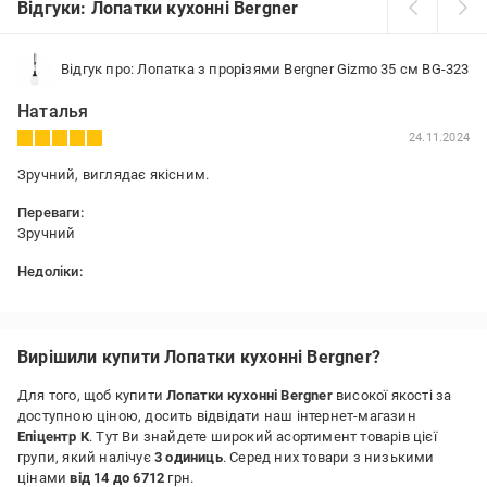
Відгуки: Лопатки кухонні Bergner
Відгук про: Лопатка з прорізями Bergner Gizmo 35 см BG-323
Наталья
24.11.2024
Зручний, виглядає якісним.
Переваги:
Зручний
Недоліки:
Немає
Вирішили купити Лопатки кухонні Bergner?
Для того, щоб купити
Лопатки кухонні Bergner
високої якості за
доступною ціною, досить відвідати наш інтернет-магазин
Епіцентр К
. Тут Ви знайдете широкий асортимент товарів цієї
групи, який налічує
3 одиниць
. Серед них товари з низькими
цінами
від 14 до 6712
грн.