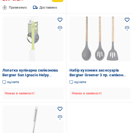
Привеземо
Доставимо
Лопатка кулінарна силіконова
Набір кухонних аксесуарів
Bergner San Ignacio Helpy
Bergner Greener 3 пр. силікон
23,5х3,7 см Салатовий (SG-7291)
(BG-3445-MM)
оцінити
оцінити
Немає в наявності
Немає в наявності