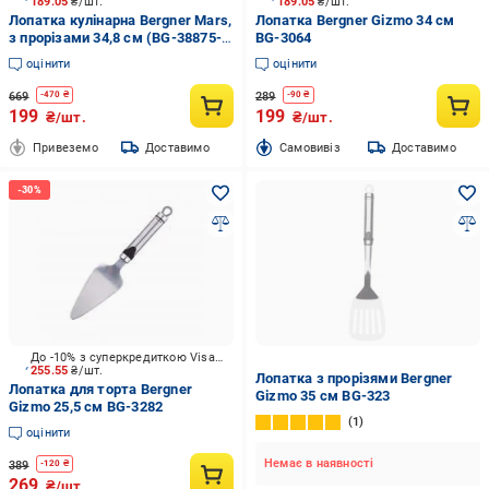
189.05
₴/шт.
189.05
₴/шт.
Лопатка кулінарна Bergner Mars,
Лопатка Bergner Gizmo 34 см
з прорізами 34,8 см (BG-38875-
BG-3064
RD)
оцінити
оцінити
669
289
-
470
₴
-
90
₴
199
199
₴/шт.
₴/шт.
Привеземо
Доставимо
Cамовивіз
Доставимо
До -10% з суперкредиткою Visa Вигода
255.55
₴/шт.
Лопатка з прорізями Bergner
Лопатка для торта Bergner
Gizmo 35 см BG-323
Gizmo 25,5 см BG-3282
1
оцінити
Немає в наявності
389
-
120
₴
269
₴/шт.