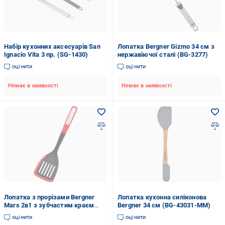
Набір кухонних аксесуарів San
Лопатка Bergner Gizmo 34 см з
Ignacio Vita 3 пр. (SG-1430)
нержавіючої сталі (BG-3277)
оцінити
оцінити
Немає в наявності
Немає в наявності
Лопатка з прорізами Bergner
Лопатка кухонна силіконова
Mars 2в1 з зубчастим краєм
Bergner 34 см (BG-43031-MM)
34х11х6 см нейлон Чорно-
оцінити
оцінити
червоний (BG-38875-RD)