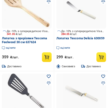
До -10% з суперкредиткою Visa Вигода
До -10% з суперкредиткою Visa Вигода
341.05
₴/шт.
284.05
₴/шт.
Лопатка з прорізями Tescoma
Лопатка Tescoma Delicia 630059
Feelwood 30 см 637624
оцінити
оцінити
359
299
₴/шт.
₴/шт.
Доставимо
Cамовивіз
Доставимо