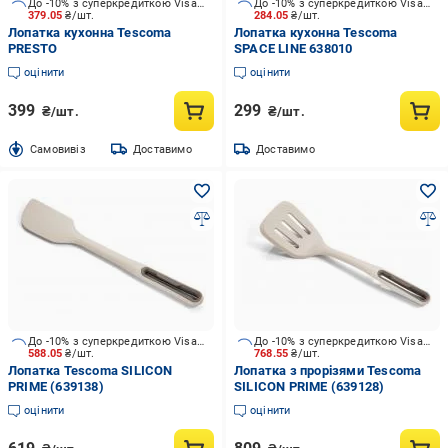
До -10% з суперкредиткою Visa Вигода
До -10% з суперкредиткою Visa Вигода
379.05
₴/шт.
284.05
₴/шт.
Лопатка кухонна Tescoma
Лопатка кухонна Tescoma
PRESTO
SPACE LINE 638010
оцінити
оцінити
399
299
₴/шт.
₴/шт.
Cамовивіз
Доставимо
Доставимо
До -10% з суперкредиткою Visa Вигода
До -10% з суперкредиткою Visa Вигода
588.05
₴/шт.
768.55
₴/шт.
Лопатка Tescoma SILICON
Лопатка з прорізями Tescoma
PRIME (639138)
SILICON PRIME (639128)
оцінити
оцінити