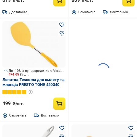
619
809
₴/шт.
₴/шт.
Доставимо
Cамовивіз
Доставимо
До -10% з суперкредиткою Visa Вигода
474.05
₴/шт.
Лопатка Tescoma для омлету та
млинців PRESTO TONE 420340
1
499
₴/шт.
Cамовивіз
Доставимо