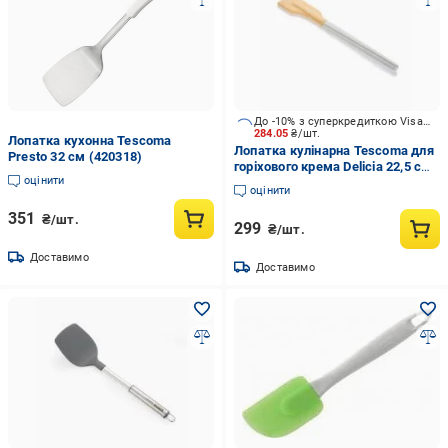
До -10% з суперкредиткою Visa Вигода
284.05
₴/шт.
Лопатка кухонна Tescoma
Лопатка кулінарна Tescoma для
Presto 32 см (420318)
горіхового крема Delicia 22,5 см
оцінити
630055
оцінити
351
₴/шт.
299
₴/шт.
Доставимо
Доставимо