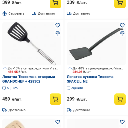
399
339
₴/шт.
₴/шт.
Cамовивіз
Доставимо
Доставимо
До -10% з суперкредиткою Visa Вигода
До -10% з суперкредиткою Visa Вигода
436.05
₴/шт.
284.05
₴/шт.
Лопатка Tescoma з отворами
Лопатка кухонна Tescoma
GRANDCHEF + 428302
SPACE LINE
оцінити
оцінити
459
299
₴/шт.
₴/шт.
Доставимо
Доставимо