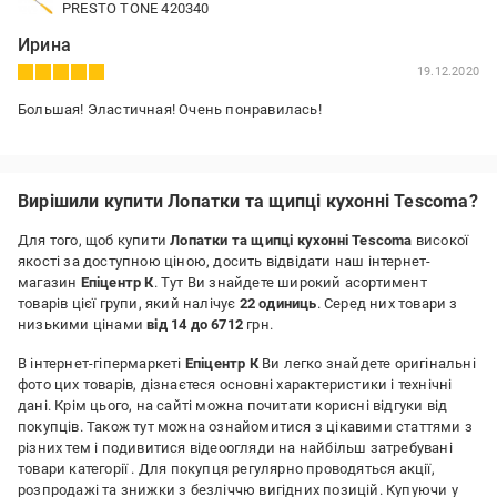
PRESTO TONE 420340
Ирина
19.12.2020
Большая! Эластичная! Очень понравилась!
Вирішили купити Лопатки та щипці кухонні Tescoma?
Для того, щоб купити
Лопатки та щипці кухонні Tescoma
високої
якості за доступною ціною, досить відвідати наш інтернет-
магазин
Епіцентр К
. Тут Ви знайдете широкий асортимент
товарів цієї групи, який налічує
22 одиниць
. Серед них товари з
низькими цінами
від 14 до 6712
грн.
В інтернет-гіпермаркеті
Епіцентр К
Ви легко знайдете оригінальні
фото цих товарів, дізнаєтеся основні характеристики і технічні
дані. Крім цього, на сайті можна почитати корисні відгуки від
покупців. Також тут можна ознайомитися з цікавими статтями з
різних тем і подивитися відеоогляди на найбільш затребувані
товари категорії
. Для покупця регулярно проводяться акції,
розпродажі та знижки з безліччю вигідних позицій. Купуючи у