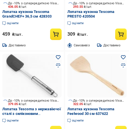
До -10% з суперкредиткою Visa Вигода
До -10% з суперкредиткою Visa Вигода
436.05
₴/шт.
293.55
₴/шт.
Лопатка кухонна Tescoma
Лопатка кухонна Tescoma
GrandCHEF+ 36,5 см 428303
PRESTO 420504
оцінити
оцінити
459
309
₴/шт.
₴/шт.
Доставимо
Cамовивіз
Доставимо
До -10% з суперкредиткою Visa Вигода
До -10% з суперкредиткою Visa Вигода
379.05
₴/шт.
322.05
₴/шт.
Лопатка Tescoma з нержавіючої
Лопатка кухонна Tescoma
сталі з силіконовим
Feelwood 30 см 637622
наконечником GrandCHEF
оцінити
оцінити
428294