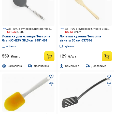
До -10% з суперкредиткою Visa Вигода
До -10% з суперкредиткою Visa Вигода
531.05
₴/шт.
122.55
₴/шт.
Лопатка для млинців Tescoma
Лопатка кухонна Tescoma
GrandCHEF+ 38,5 см 8481491
зігнута 30 см 637368
оцінити
оцінити
559
129
₴/шт.
₴/шт.
Cамовивіз
Доставимо
Cамовивіз
Доставимо