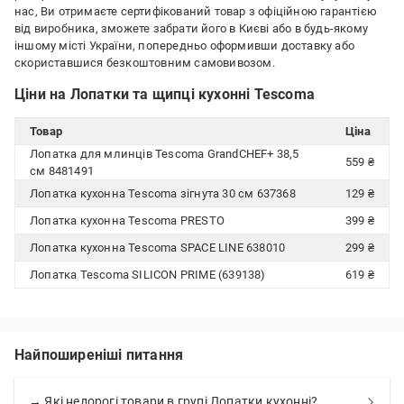
нас, Ви отримаєте сертифікований товар з офіційною гарантією
від виробника, зможете забрати його в Києві або в будь-якому
іншому місті України, попередньо оформивши доставку або
скориставшися безкоштовним самовивозом.
Ціни на Лопатки та щипці кухонні Tescoma
Товар
Ціна
Лопатка для млинців Tescoma GrandCHEF+ 38,5
559 ₴
см 8481491
Лопатка кухонна Tescoma зігнута 30 см 637368
129 ₴
Лопатка кухонна Tescoma PRESTO
399 ₴
Лопатка кухонна Tescoma SPACE LINE 638010
299 ₴
Лопатка Tescoma SILICON PRIME (639138)
619 ₴
Найпоширеніші питання
→ Які недорогі товари в групі Лопатки кухонні?