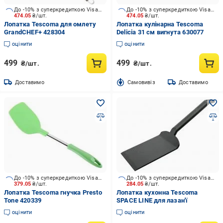
До -10% з суперкредиткою Visa Вигода
До -10% з суперкредиткою Visa Вигода
474.05
₴/шт.
474.05
₴/шт.
Лопатка Tescoma для омлету
Лопатка кулінарна Tescoma
GrandCHEF+ 428304
Delicia 31 см вигнута 630077
оцінити
оцінити
499
499
₴/шт.
₴/шт.
Доставимо
Cамовивіз
Доставимо
До -10% з суперкредиткою Visa Вигода
До -10% з суперкредиткою Visa Вигода
379.05
₴/шт.
284.05
₴/шт.
Лопатка Tescoma гнучка Presto
Лопатка кухонна Tescoma
Tone 420339
SPACE LINE для лазан'ї
оцінити
оцінити