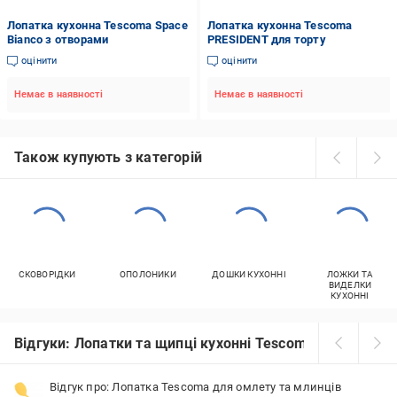
Лопатка кухонна Tescoma Space
Лопатка кухонна Tescoma
Bianco з отворами
PRЕSIDENT для торту
оцінити
оцінити
Немає в наявності
Немає в наявності
Також купують з категорій
СКОВОРІДКИ
ОПОЛОНИКИ
ДОШКИ КУХОННІ
ЛОЖКИ ТА
ВИДЕЛКИ
КУХОННІ
Відгуки: Лопатки та щипці кухонні Tescoma
Відгук про: Лопатка Tescoma для омлету та млинців