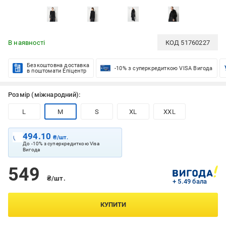
В наявності
КОД
51760227
Безкоштовна доставка
-10% з суперкредиткою VISA Вигода
в поштомати Епіцентр
Розмір (міжнародний):
L
M
S
XL
XXL
494.10
₴/шт.
До -10% з суперкредиткою Visa
Вигода
549
₴/шт.
+ 5.49 бала
КУПИТИ