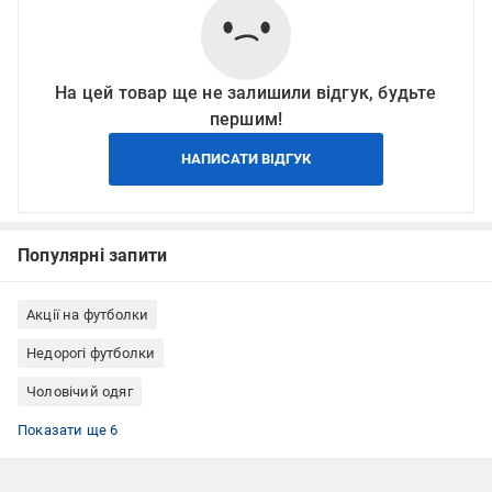
На цей товар ще не залишили відгук, будьте
першим!
НАПИСАТИ ВІДГУК
Популярні запити
Акції на футболки
Недорогі футболки
Чоловічий одяг
Одяг, взуття, аксесуари
Футболки жіночі
Футболки з бавовни
Футболки розмір М
Базові футболки
Базові жіночі футболки
Показати ще 6