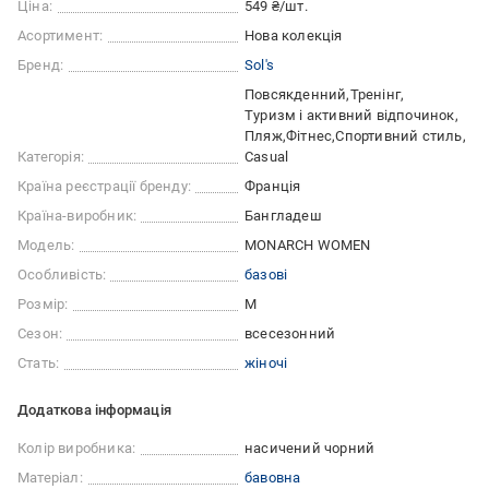
Ціна:
549 ₴/шт.
Асортимент:
Нова колекція
Бренд:
Sol's
Повсякденний
Тренінг
Туризм і активний відпочинок
Пляж
Фітнес
Спортивний стиль
Категорія:
Casual
Країна реєстрації бренду:
Франція
Країна-виробник:
Бангладеш
Модель:
MONARCH WOMEN
Особливість:
базові
Розмір:
M
Сезон:
всесезонний
Стать:
жіночі
Додаткова інформація
Колір виробника:
насичений чорний
Матеріал:
бавовна