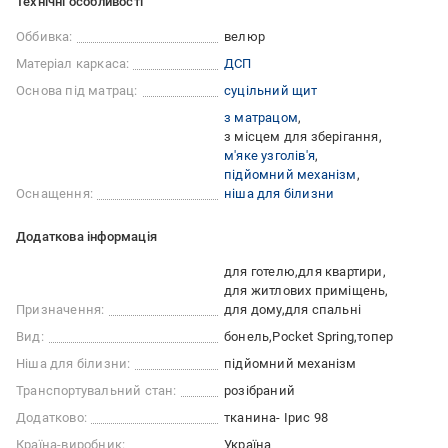
Технічні особливості
Оббивка:
велюр
Матеріал каркаса:
ДСП
Основа під матрац:
суцільний щит
з матрацом
з місцем для зберігання
м'яке узголів'я
підйомний механізм
Оснащення:
ніша для білизни
Додаткова інформація
для готелю
для квартири
для житлових приміщень
Призначення:
для дому
для спальні
Вид:
бонель
Pocket Spring
топер
Ніша для білизни:
підйомний механізм
Транспортувальний стан:
розібраний
Додатково:
тканина- Ірис 98
Країна-виробник:
Україна