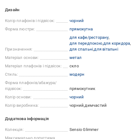
Дизайн
Колір плафонів і підвісок:
чорний
Форма люстри:
прямокутна
для кафе/ресторану
для передпокою
для коридора
Призначення:
для спальні
для вітальні
Матеріал основи:
метал
Матеріал плафонів і підвісок:
скло
Стиль:
модерн
Форма плафонів/абажура/
підвісок:
прямокутник
Колір основи:
чорний
Колір виробника:
чорний
димчастий
Додаткова інформація
Колекція:
Sensio Glimmer
Максимально допустима