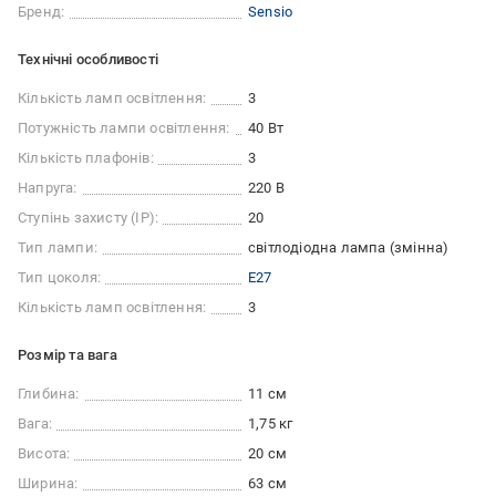
Бренд:
Sensio
Технічні особливості
Кількість ламп освітлення:
3
Потужність лампи освітлення:
40 Вт
Кількість плафонів:
3
Напруга:
220 В
Ступінь захисту (IP):
20
Тип лампи:
світлодіодна лампа (змінна)
Тип цоколя:
E27
Кількість ламп освітлення:
3
Розмір та вага
Глибина:
11 см
Вага:
1,75 кг
Висота:
20 см
Ширина:
63 см