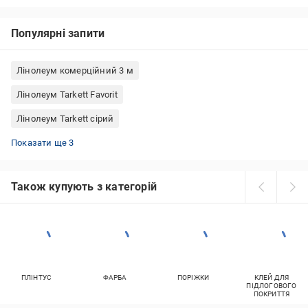
Популярні запити
Лінолеум комерційний 3 м
Лінолеум Tarkett Favorit
Лінолеум Tarkett сірий
Лінолеум Tarkett напівкомерційний
Лінолеум комерційний 2 м
Лінолеум Tarkett для кухні
Показати ще 3
Також купують з категорій
ПЛІНТУС
ФАРБА
ПОРІЖКИ
КЛЕЙ ДЛЯ
ПІДЛОГОВОГО
ПОКРИТТЯ