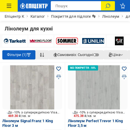
Епіцентр К
Каталог
Покриття для підлоги 👣
Лінолеум
дл
Лінолеум для кухні
Фільтри (1)
Самовивіз:
Сьогодні
Ціна
До -10% з суперкредиткою Visa Вигода
До -10% з суперкредиткою Visa Вигода
469.30
₴/кв. м
475.38
₴/кв. м
Лінолеум Signal Franz 1 King
Лінолеум Perfect Trevor 1 King
Floor 3 м
Floor 3,5 м