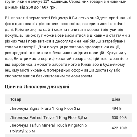
групи, який налічує
271 одиниць
. Серед них товари з низькими
цінами
від 250 до 1607
грн.
В інтернет-гіпермаркеті
Епіцентр К
Ви легко знайдете оригінальні
фото цих товарів, дізнаєтеся основні характеристики і технічні
дані. Крім цього, на сайті можна почитати корисні відгуки від
покупців. Також тут можна ознайомитися з цікавими статтями з
різних тем і подивитися відеоогляди на найбільш затребувані
товари категорії
. Для покупця регулярно проводяться акції,
розпродажі та знижки з безліччю вигідних позицій. Купуючи у
нас, Ви отримаєте сертифікований товар з офіційною гарантією
від виробника, зможете забрати його в Києві або в будь-якому
іншому місті України, попередньо оформивши доставку або
скориставшися безкоштовним самовивозом.
Ціни на Лінолеум для кухні
Товар
Ціна
Лінолеум Signal Franz 1 King Floor 3 м
494 ₴
Лінолеум Perfect Trevor 1 King Floor 3,5 м
500.40 ₴
Лінолеум Taifun Mineral Touch Kingston 6
422.10 ₴
PolyStyl 2,5 м