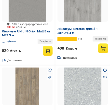
До -10% з суперкредиткою Visa Вигода
503.50
₴/кв. м
Лінолеум Sinteros Джані 1
Лінолеум UNILIN Orion Matt Eva
Дельта 4 м
M93 3 м
1
5 варіантів
оцінити
2 варіанти
488
₴/кв. м
530
₴/кв. м
Доставимо
Доставимо