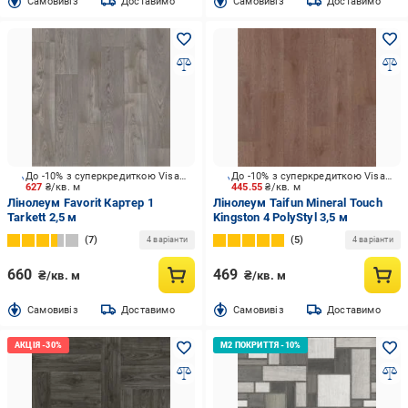
Cамовивіз
Доставимо
Cамовивіз
Доставимо
До -10% з суперкредиткою Visa Вигода
До -10% з суперкредиткою Visa Вигода
627
₴/кв. м
445.55
₴/кв. м
Лінолеум Favorit Картер 1
Лінолеум Taifun Mineral Touch
Tarkett 2,5 м
Kingston 4 PolyStyl 3,5 м
7
5
4 варіанти
4 варіанти
660
469
₴/кв. м
₴/кв. м
Cамовивіз
Доставимо
Cамовивіз
Доставимо