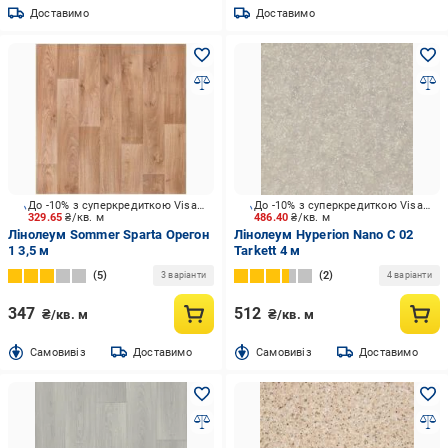
Доставимо
Доставимо
До -10% з суперкредиткою Visa Вигода
До -10% з суперкредиткою Visa Вигода
329.65
₴/кв. м
486.40
₴/кв. м
Лінолеум Sommer Sparta Орегон
Лінолеум Hyperion Nano C 02
1 3,5 м
Tarkett 4 м
5
2
3 варіанти
4 варіанти
347
512
₴/кв. м
₴/кв. м
Cамовивіз
Доставимо
Cамовивіз
Доставимо