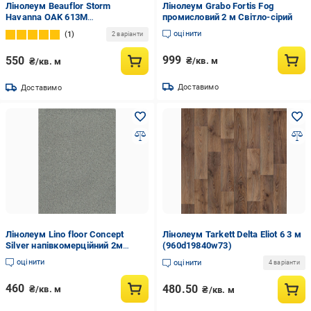
Лінолеум Beauflor Storm
Лінолеум Grabo Fortis Fog
Havanna OAK 613M
промисловий 2 м Світло-сірий
напівкомерційний 4 м Дерево
оцінити
1
2 варіанти
999
550
₴/кв. м
₴/кв. м
Доставимо
Доставимо
Лінолеум Lino floor Concept
Лінолеум Tarkett Delta Eliot 6 3 м
Silver напівкомерційний 2м
(960d19840w73)
Світло-Сірий крихта (Concept
оцінити
оцінити
4 варіанти
Silver)
460
480.50
₴/кв. м
₴/кв. м