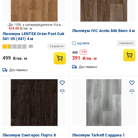
До -10% з суперкредиткою Visa Вигода
474.05
₴/кв. м
Лінолеум IVC Аспін 846 Бінго 4 м
Лінолеум LENTEX Orion Post Oak
541-05 (041) 4 м
оцінити
4 варіанти
2
2 варіанти
400
-
9
₴
499
391
₴/кв. м
₴/кв. м
Доставимо
Доставимо
Лінолеум Синтерос Порто 8
Лінолеум Tarkett Сардана 1