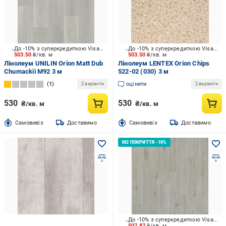
До -10% з суперкредиткою Visa Вигода
До -10% з суперкредиткою Visa Вигода
503.50
₴/кв. м
503.50
₴/кв. м
Лінолеум UNILIN Orion Matt Dub
Лінолеум LENTEX Orion Chips
Chumackii M92 3 м
522-02 (030) 3 м
1
оцінити
2 варіанти
2 варіанти
530
530
₴/кв. м
₴/кв. м
Cамовивіз
Доставимо
Cамовивіз
Доставимо
До -10% з суперкредиткою Visa Вигода
507.87
₴/кв. м