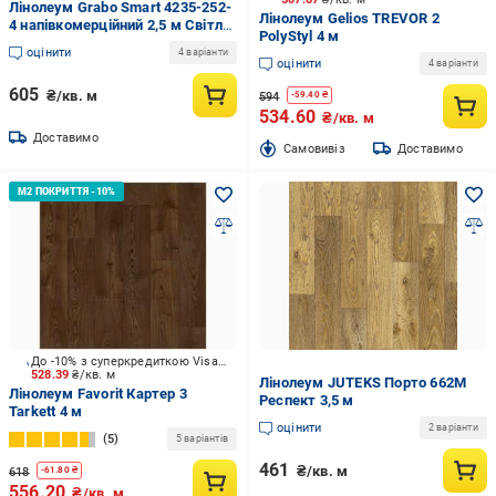
Лінолеум Grabo Smart 4235-252-
Лінолеум Gelios TREVOR 2
4 напівкомерційний 2,5 м Світле
PolyStyl 4 м
дерево (4235-252-425)
оцінити
4 варіанти
оцінити
4 варіанти
605
₴/кв. м
594
-
59.40
₴
534.60
₴/кв. м
Доставимо
Cамовивіз
Доставимо
До -10% з суперкредиткою Visa Вигода
528.39
₴/кв. м
Лінолеум JUTEKS Порто 662М
Лінолеум Favorit Картер 3
Респект 3,5 м
Tarkett 4 м
оцінити
2 варіанти
5
5 варіантів
461
₴/кв. м
618
-
61.80
₴
556.20
₴/кв. м