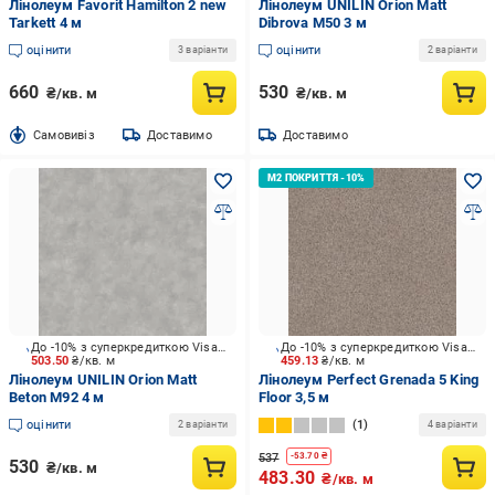
Лінолеум Favorit Hamilton 2 new
Лінолеум UNILIN Orion Matt
Tarkett 4 м
Dibrova M50 3 м
оцінити
оцінити
3 варіанти
2 варіанти
660
530
₴/кв. м
₴/кв. м
Cамовивіз
Доставимо
Доставимо
До -10% з суперкредиткою Visa Вигода
До -10% з суперкредиткою Visa Вигода
503.50
₴/кв. м
459.13
₴/кв. м
Лінолеум UNILIN Orion Matt
Лінолеум Perfect Grenada 5 King
Beton M92 4 м
Floor 3,5 м
оцінити
1
2 варіанти
4 варіанти
537
-
53.70
₴
530
₴/кв. м
483.30
₴/кв. м