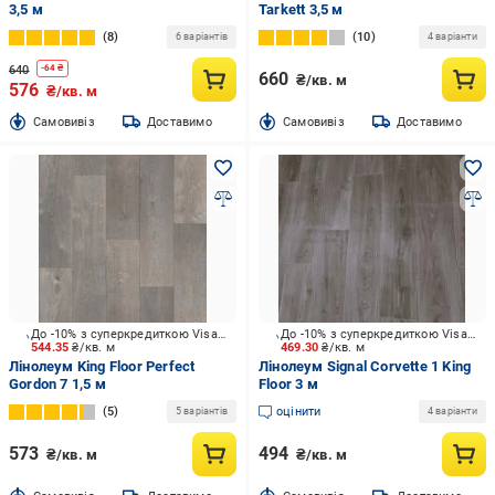
3,5 м
Tarkett 3,5 м
8
10
6 варіантів
4 варіанти
640
-
64
₴
660
₴/кв. м
576
₴/кв. м
Cамовивіз
Доставимо
Cамовивіз
Доставимо
До -10% з суперкредиткою Visa Вигода
До -10% з суперкредиткою Visa Вигода
544.35
₴/кв. м
469.30
₴/кв. м
Лінолеум King Floor Perfect
Лінолеум Signal Corvette 1 King
Gordon 7 1,5 м
Floor 3 м
5
оцінити
5 варіантів
4 варіанти
573
494
₴/кв. м
₴/кв. м