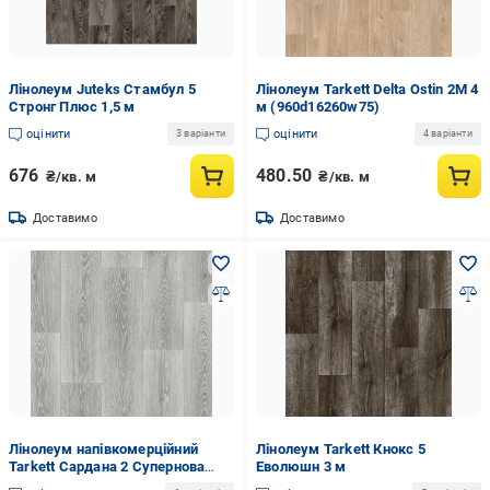
Лінолеум Juteks Стамбул 5
Лінолеум Tarkett Delta Ostin 2M 4
Стронг Плюс 1,5 м
м (960d16260w75)
оцінити
оцінити
3 варіанти
4 варіанти
676
480.50
₴/кв. м
₴/кв. м
Доставимо
Доставимо
Лінолеум напівкомерційний
Лінолеум Tarkett Кнокс 5
Tarkett Сардана 2 Супернова
Еволюшн 3 м
текстиль 1,5 м