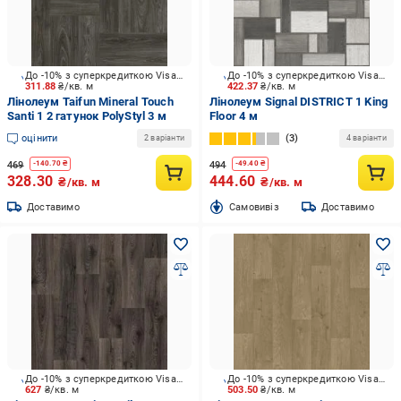
До -10% з суперкредиткою Visa Вигода
До -10% з суперкредиткою Visa Вигода
311.88
₴/кв. м
422.37
₴/кв. м
Лінолеум Taifun Mineral Touch
Лінолеум Signal DISTRICT 1 King
Santi 1 2 гатунок PolyStyl 3 м
Floor 4 м
оцінити
3
2 варіанти
4 варіанти
469
494
-
140.70
₴
-
49.40
₴
328.30
444.60
₴/кв. м
₴/кв. м
Доставимо
Cамовивіз
Доставимо
До -10% з суперкредиткою Visa Вигода
До -10% з суперкредиткою Visa Вигода
627
₴/кв. м
503.50
₴/кв. м