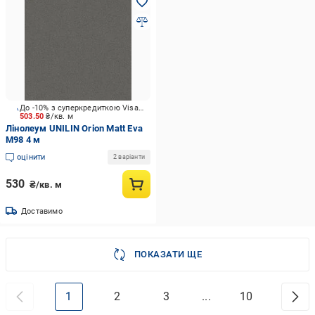
До -10% з суперкредиткою Visa Вигода
503.50
₴/кв. м
Лінолеум UNILIN Orion Matt Eva
M98 4 м
оцінити
2 варіанти
530
₴/кв. м
Доставимо
ПОКАЗАТИ ЩЕ
1
2
3
...
10