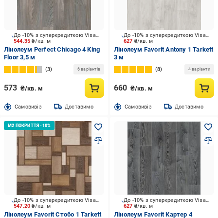
До -10% з суперкредиткою Visa Вигода
До -10% з суперкредиткою Visa Вигода
544.35
₴/кв. м
627
₴/кв. м
Лінолеум Perfect Chicago 4 King
Лінолеум Favorit Antony 1 Tarkett
Floor 3,5 м
3 м
3
8
6 варіантів
4 варіанти
573
660
₴/кв. м
₴/кв. м
Cамовивіз
Доставимо
Cамовивіз
Доставимо
До -10% з суперкредиткою Visa Вигода
До -10% з суперкредиткою Visa Вигода
547.20
₴/кв. м
627
₴/кв. м
Лінолеум Favorit Стобо 1 Tarkett
Лінолеум Favorit Картер 4