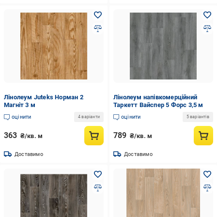
Лінолеум Juteks Норман 2
Лінолеум напівкомерційний
Магніт 3 м
Таркетт Вайспер 5 Форс 3,5 м
оцінити
оцінити
4 варіанти
5 варіантів
363
789
₴/кв. м
₴/кв. м
Доставимо
Доставимо