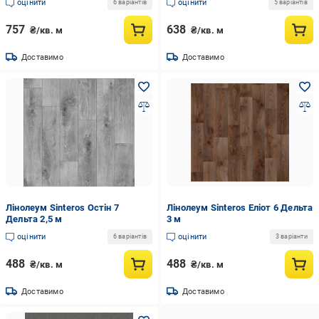
оцінити
оцінити
6 варіантів
5 варіантів
757
638
₴/кв. м
₴/кв. м
Доставимо
Доставимо
Лінолеум Sinteros Остін 7
Лінолеум Sinteros Еліот 6 Дельта
Дельта 2,5 м
3 м
оцінити
оцінити
6 варіантів
3 варіанти
488
488
₴/кв. м
₴/кв. м
Доставимо
Доставимо