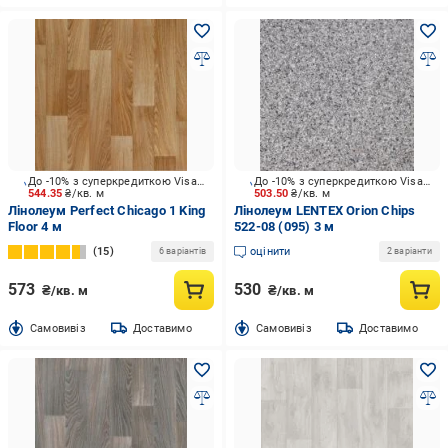
До -10% з суперкредиткою Visa Вигода
До -10% з суперкредиткою Visa Вигода
544.35
₴/кв. м
503.50
₴/кв. м
Лінолеум Perfect Chicago 1 King
Лінолеум LENTEX Orion Chips
Floor 4 м
522-08 (095) 3 м
15
оцінити
6 варіантів
2 варіанти
573
530
₴/кв. м
₴/кв. м
Cамовивіз
Доставимо
Cамовивіз
Доставимо