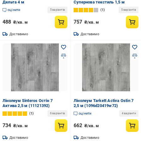
Дельта 4 м
Супернова текстиль 1,5 м
оцінити
1
5 варіантів
5 варіантів
488
757
₴/кв. м
₴/кв. м
Доставимо
Доставимо
Лінолеум Sinteros Остін 7
Лінолеум Tarkett Activa Ostin 7
Актива 2,5 м (11121392)
2,5 м (1096d20419w72)
1
оцінити
6 варіантів
4 варіанти
734
662
₴/кв. м
₴/кв. м
Доставимо
Доставимо