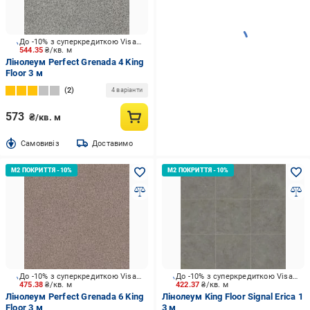
До -10% з суперкредиткою Visa Вигода
544.35
₴/кв. м
Лінолеум Perfect Grenada 4 King
Floor 3 м
2
4 варіанти
573
₴/кв. м
Cамовивіз
Доставимо
До -10% з суперкредиткою Visa Вигода
До -10% з суперкредиткою Visa Вигода
475.38
₴/кв. м
422.37
₴/кв. м
Лінолеум Perfect Grenada 6 King
Лінолеум King Floor Signal Erica 1
Floor 3 м
3 м