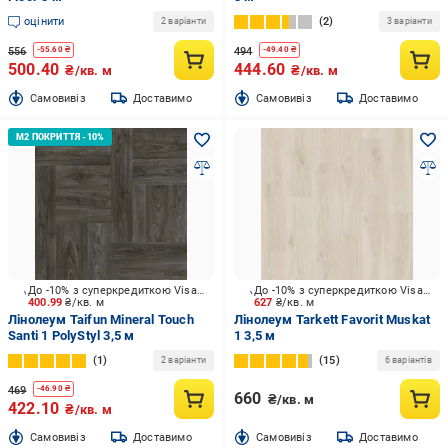
оцінити
2
2 варіанти
3 варіанти
556
494
-
55.60
₴
-
49.40
₴
500.40
444.60
₴/кв. м
₴/кв. м
Cамовивіз
Доставимо
Cамовивіз
Доставимо
До -10% з суперкредиткою Visa Вигода
До -10% з суперкредиткою Visa Вигода
400.99
₴/кв. м
627
₴/кв. м
Лінолеум Taifun Mineral Touch
Лінолеум Tarkett Favorit Muskat
Santi 1 PolyStyl 3,5 м
1 3,5 м
1
15
2 варіанти
6 варіантів
469
-
46.90
₴
660
₴/кв. м
422.10
₴/кв. м
Cамовивіз
Доставимо
Cамовивіз
Доставимо