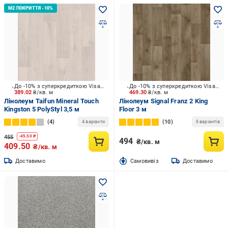
До -10% з суперкредиткою Visa Вигода
До -10% з суперкредиткою Visa Вигода
389.02
₴/кв. м
469.30
₴/кв. м
Лінолеум Taifun Mineral Touch
Лінолеум Signal Franz 2 King
Kingston 5 PolyStyl 3,5 м
Floor 3 м
4
10
4 варіанти
6 варіантів
455
-
45.50
₴
494
₴/кв. м
409.50
₴/кв. м
Доставимо
Cамовивіз
Доставимо