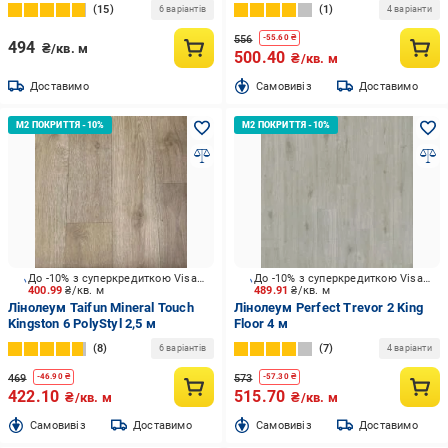
15
1
6 варіантів
4 варіанти
556
-
55.60
₴
494
₴/кв. м
500.40
₴/кв. м
Доставимо
Cамовивіз
Доставимо
До -10% з суперкредиткою Visa Вигода
До -10% з суперкредиткою Visa Вигода
400.99
₴/кв. м
489.91
₴/кв. м
Лінолеум Taifun Mineral Touch
Лінолеум Perfect Trevor 2 King
Kingston 6 PolyStyl 2,5 м
Floor 4 м
8
7
6 варіантів
4 варіанти
469
573
-
46.90
₴
-
57.30
₴
422.10
515.70
₴/кв. м
₴/кв. м
Cамовивіз
Доставимо
Cамовивіз
Доставимо