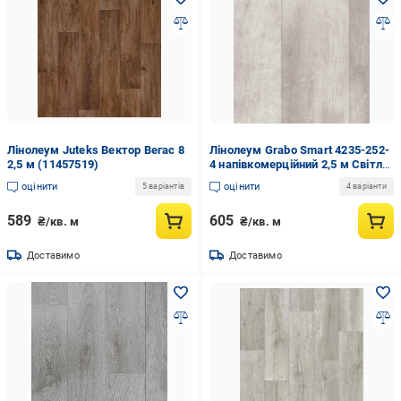
Лінолеум Juteks Вектор Вегас 8
Лінолеум Grabo Smart 4235-252-
2,5 м (11457519)
4 напівкомерційний 2,5 м Світле
дерево (4235-252-425)
оцінити
оцінити
5 варіантів
4 варіанти
589
605
₴/кв. м
₴/кв. м
Доставимо
Доставимо