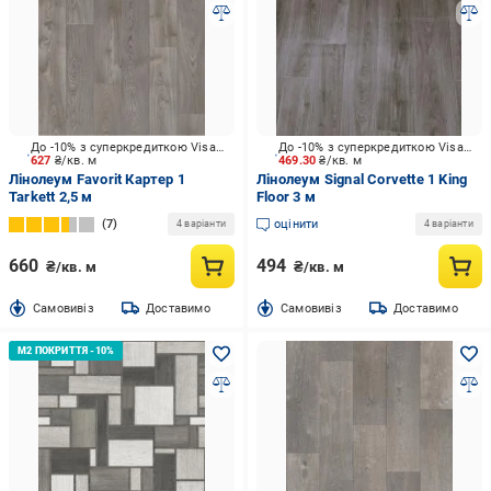
До -10% з суперкредиткою Visa Вигода
До -10% з суперкредиткою Visa Вигода
627
₴/кв. м
469.30
₴/кв. м
Лінолеум Favorit Картер 1
Лінолеум Signal Corvette 1 King
Tarkett 2,5 м
Floor 3 м
7
оцінити
4 варіанти
4 варіанти
660
494
₴/кв. м
₴/кв. м
Cамовивіз
Доставимо
Cамовивіз
Доставимо