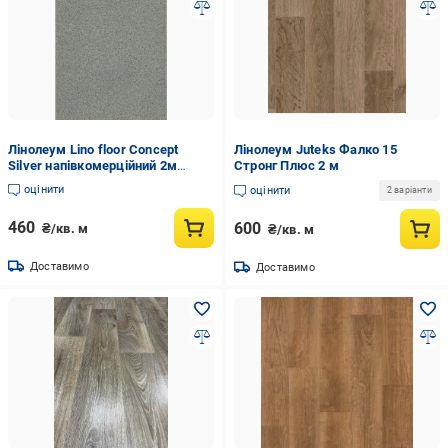
Лінолеум Lino floor Concept
Лінолеум Juteks Фалко 15
Silver напівкомерційний 2м
Стронг Плюс 2 м
Світло-Сірий крихта (Concept
оцінити
оцінити
2 варіанти
Silver)
460
600
₴/кв. м
₴/кв. м
Доставимо
Доставимо