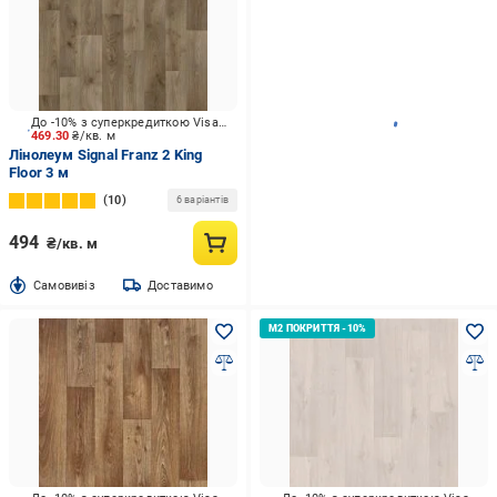
До -10% з суперкредиткою Visa Вигода
469.30
₴/кв. м
Лінолеум Signal Franz 2 King
Floor 3 м
10
6 варіантів
494
₴/кв. м
Cамовивіз
Доставимо