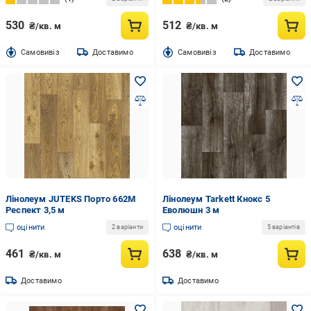
530
512
₴/кв. м
₴/кв. м
Cамовивіз
Доставимо
Cамовивіз
Доставимо
Лінолеум JUTEKS Порто 662М
Лінолеум Tarkett Кнокс 5
Респект 3,5 м
Еволюшн 3 м
оцінити
оцінити
2 варіанти
5 варіантів
461
638
₴/кв. м
₴/кв. м
Доставимо
Доставимо