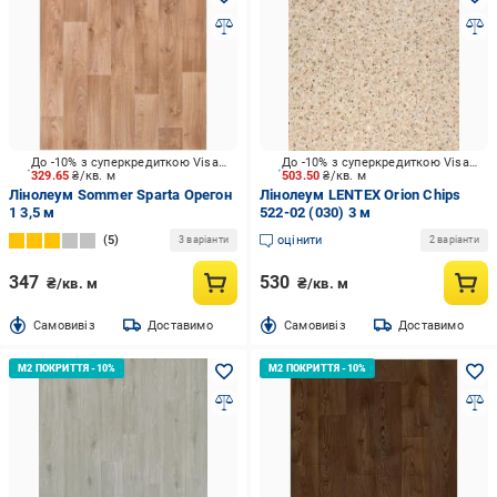
До -10% з суперкредиткою Visa Вигода
До -10% з суперкредиткою Visa Вигода
329.65
₴/кв. м
503.50
₴/кв. м
Лінолеум Sommer Sparta Орегон
Лінолеум LENTEX Orion Chips
1 3,5 м
522-02 (030) 3 м
5
оцінити
3 варіанти
2 варіанти
347
530
₴/кв. м
₴/кв. м
Cамовивіз
Доставимо
Cамовивіз
Доставимо