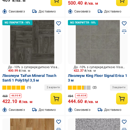
469
₴/кв. м
500.40
₴/кв. м
Cамовивіз
Доставимо
Cамовивіз
Доставимо
До -10% з суперкредиткою Visa Вигода
До -10% з суперкредиткою Visa Вигода
400.99
₴/кв. м
422.37
₴/кв. м
Лінолеум Taifun Mineral Touch
Лінолеум King Floor Signal Erica 1
Santi 1 PolyStyl 3,5 м
3 м
1
2
2 варіанти
3 варіанти
469
494
-
46.90
₴
-
49.40
₴
422.10
444.60
₴/кв. м
₴/кв. м
Cамовивіз
Доставимо
Cамовивіз
Доставимо