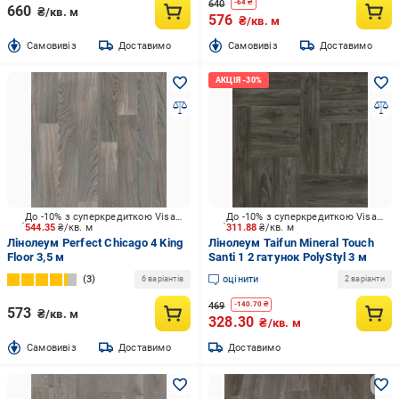
640
-
64
₴
660
₴/кв. м
576
₴/кв. м
Cамовивіз
Доставимо
Cамовивіз
Доставимо
До -10% з суперкредиткою Visa Вигода
До -10% з суперкредиткою Visa Вигода
544.35
₴/кв. м
311.88
₴/кв. м
Лінолеум Perfect Chicago 4 King
Лінолеум Taifun Mineral Touch
Floor 3,5 м
Santi 1 2 гатунок PolyStyl 3 м
3
оцінити
6 варіантів
2 варіанти
469
-
140.70
₴
573
₴/кв. м
328.30
₴/кв. м
Cамовивіз
Доставимо
Доставимо