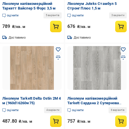
Лінолеум напівкомерційний
Лінолеум Juteks Стамбул 5
Таркетт Вайспер 5 Форс 3,5 м
Стронг Плюс 1,5 м
оцінити
оцінити
5 варіантів
3 варіанти
789
676
₴/кв. м
₴/кв. м
Доставимо
Доставимо
Лінолеум Tarkett Delta Ostin 2M 4
Лінолеум напівкомерційний
м (960d16260w75)
Tarkett Сардана 2 Супернова
текстиль 1,5 м
оцінити
оцінити
4 варіанти
6 варіантів
487.80
757
₴/кв. м
₴/кв. м