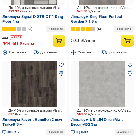
До -10% з суперкредиткою Visa Вигода
До -10% з суперкредиткою Visa Вигода
422.37
₴/кв. м
544.35
₴/кв. м
Лінолеум Signal DISTRICT 1 King
Лінолеум King Floor Perfect
Floor 4 м
Gordon 7 1,5 м
3
5
4 варіанти
5 варіантів
494
-
49.40
₴
573
₴/кв. м
444.60
₴/кв. м
Cамовивіз
Доставимо
Cамовивіз
Доставимо
До -10% з суперкредиткою Visa Вигода
До -10% з суперкредиткою Visa Вигода
627
₴/кв. м
503.50
₴/кв. м
Лінолеум Favorit Hamilton 2 new
Лінолеум UNILIN Orion Matt
Tarkett 3 м
Beton M92 3 м
оцінити
оцінити
3 варіанти
2 варіанти