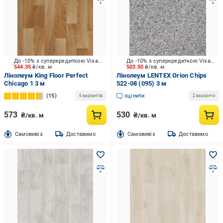
До -10% з суперкредиткою Visa Вигода
До -10% з суперкредиткою Visa Вигода
544.35
₴/кв. м
503.50
₴/кв. м
Лінолеум King Floor Perfect
Лінолеум LENTEX Orion Chips
Chicago 1 3 м
522-08 (095) 3 м
15
оцінити
6 варіантів
2 варіанти
573
530
₴/кв. м
₴/кв. м
Cамовивіз
Доставимо
Cамовивіз
Доставимо