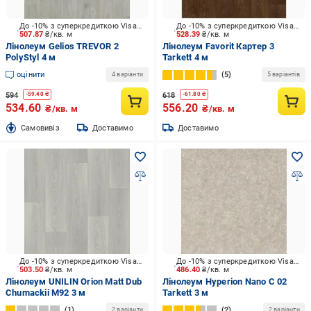
До -10% з суперкредиткою Visa Вигода
До -10% з суперкредиткою Visa Вигода
507.87
₴/кв. м
528.39
₴/кв. м
Лінолеум Gelios TREVOR 2
Лінолеум Favorit Картер 3
PolyStyl 4 м
Tarkett 4 м
оцінити
5
4 варіанти
5 варіантів
594
618
-
59.40
₴
-
61.80
₴
534.60
556.20
₴/кв. м
₴/кв. м
Cамовивіз
Доставимо
Доставимо
До -10% з суперкредиткою Visa Вигода
До -10% з суперкредиткою Visa Вигода
503.50
₴/кв. м
486.40
₴/кв. м
Лінолеум UNILIN Orion Matt Dub
Лінолеум Hyperion Nano C 02
Chumackii M92 3 м
Tarkett 3 м
1
2
2 варіанти
2 варіанти