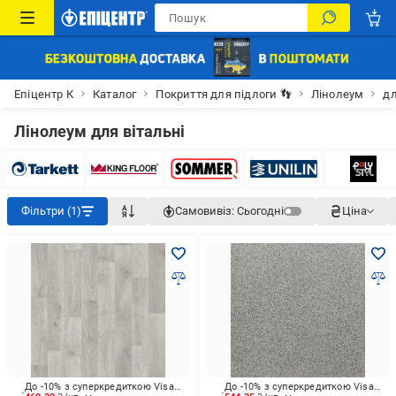
Епіцентр К
Каталог
Покриття для підлоги 👣
Лінолеум
дл
Лінолеум для вітальні
Фільтри (1)
Самовивіз:
Сьогодні
Ціна
До -10% з суперкредиткою Visa Вигода
До -10% з суперкредиткою Visa Вигода