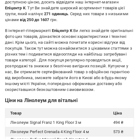
доступною ціною, досить відвідати наш інтернет-магазин
Епіцентр К
. Тут Ви знайдете широкий асортимент товарів цієї
групи, який налічує
271 одиниць
. Серед них товари з низькими
цінами
від 250 до 1607
грн.
В інтернет-гіпермаркеті
Епіцентр К
Ви легко знайдете оригінальні
фото цих товарів, дізнаєтеся основні характеристики і технічні
дані. Крім цього, на сайті можна почитати корисні відгуки від
покупців. Також тут можна ознайомитися з цікавими статтями з
різних тем і подивитися відеоогляди на найбільш затребувані
товари категорії
. Для покупця регулярно проводяться акції,
розпродажі та знижки з безліччю вигідних позицій. Купуючи у
нас, Ви отримаєте сертифікований товар з офіційною гарантією
від виробника, зможете забрати його в Києві або в будь-якому
іншому місті України, попередньо оформивши доставку або
скориставшися безкоштовним самовивозом.
Ціни на Лінолеум для вітальні
Товар
Ціна
Лінолеум Signal Franz 1 King Floor 3 м
494 ₴
Лінолеум Perfect Grenada 4 King Floor 4 м
573 ₴