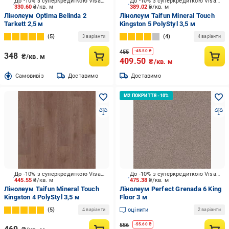
До -10% з суперкредиткою Visa Вигода
До -10% з суперкредиткою Visa Вигода
330.60
₴/кв. м
389.02
₴/кв. м
Лінолеум Optima Belinda 2
Лінолеум Taifun Mineral Touch
Tarkett 2,5 м
Kingston 5 PolyStyl 3,5 м
5
4
3 варіанти
4 варіанти
455
-
45.50
₴
348
₴/кв. м
409.50
₴/кв. м
Cамовивіз
Доставимо
Доставимо
До -10% з суперкредиткою Visa Вигода
До -10% з суперкредиткою Visa Вигода
445.55
₴/кв. м
475.38
₴/кв. м
Лінолеум Taifun Mineral Touch
Лінолеум Perfect Grenada 6 King
Kingston 4 PolyStyl 3,5 м
Floor 3 м
5
оцінити
4 варіанти
2 варіанти
556
-
55.60
₴