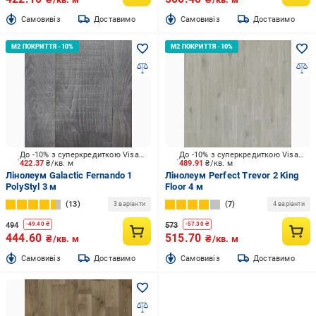
Cамовивіз
Доставимо
Cамовивіз
Доставимо
До -10% з суперкредиткою Visa Вигода
До -10% з суперкредиткою Visa Вигода
422.37
₴/кв. м
489.91
₴/кв. м
Лінолеум Galactic Fernando 1
Лінолеум Perfect Trevor 2 King
PolyStyl 3 м
Floor 4 м
13
7
3 варіанти
4 варіанти
494
573
-
49.40
₴
-
57.30
₴
444.60
515.70
₴/кв. м
₴/кв. м
Cамовивіз
Доставимо
Cамовивіз
Доставимо