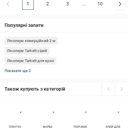
1
2
3
...
10
Популярні запити
Лінолеум комерційний 2 м
Лінолеум Tarkett сірий
Лінолеум Tarkett для кухні
Лінолеум Tarkett Favorit
Лінолеум комерційний 3 м
Лінолеум Tarkett напівкомерційний
Показати ще 3
Також купують з категорій
ПЛІНТУС
ФАРБА
ПОРІЖКИ
КЛЕЙ ДЛЯ