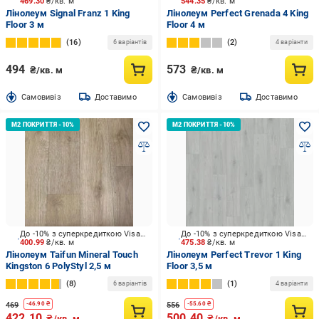
469.30
₴/кв. м
544.35
₴/кв. м
Лінолеум Signal Franz 1 King
Лінолеум Perfect Grenada 4 King
Floor 3 м
Floor 4 м
16
2
6 варіантів
4 варіанти
494
573
₴/кв. м
₴/кв. м
Cамовивіз
Доставимо
Cамовивіз
Доставимо
До -10% з суперкредиткою Visa Вигода
До -10% з суперкредиткою Visa Вигода
400.99
₴/кв. м
475.38
₴/кв. м
Лінолеум Taifun Mineral Touch
Лінолеум Perfect Trevor 1 King
Kingston 6 PolyStyl 2,5 м
Floor 3,5 м
8
1
6 варіантів
4 варіанти
469
556
-
46.90
₴
-
55.60
₴
422.10
500.40
₴/кв. м
₴/кв. м