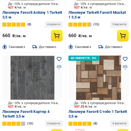
До -10% з суперкредиткою Visa Вигода
До -10% з суперкредиткою Visa Вигода
627
₴/кв. м
627
₴/кв. м
Лінолеум Favorit Antony 1 Tarkett
Лінолеум Tarkett Favorit Muskat
3,5 м
1 3,5 м
8
15
4 варіанти
6 варіантів
660
660
₴/кв. м
₴/кв. м
Cамовивіз
Доставимо
Cамовивіз
Доставимо
До -10% з суперкредиткою Visa Вигода
До -10% з суперкредиткою Visa Вигода
627
₴/кв. м
547.20
₴/кв. м
Лінолеум Favorit Картер 4
Лінолеум Favorit Стобо 1 Tarkett
Tarkett 3,5 м
3,5 м
10
8
4 варіанти
6 варіантів