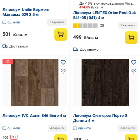
До -10% з суперкредиткою Visa Вигода
474.05
₴/кв. м
Лінолеум Unilin Вермонт
Лінолеум LENTEX Orion Post Oak
Максима 029 3,5 м
541-05 (041) 4 м
оцінити
6 варіантів
2
2 варіанти
501
₴/кв. м
499
₴/кв. м
Доставимо
Доставимо
Лінолеум IVC Аспін 846 Бінго 4 м
Лінолеум Синтерос Порто 8
Дельта 4 м
оцінити
оцінити
4 варіанти
5 варіантів
400
-
9
₴