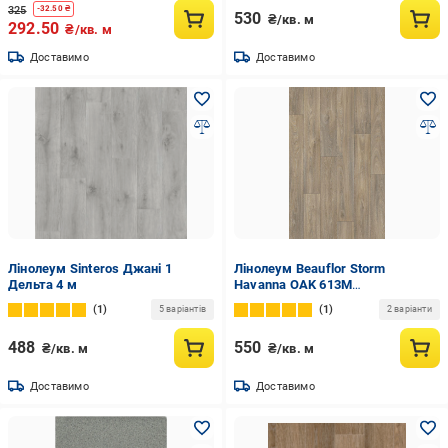
325
-
32.50
₴
530
₴/кв. м
292.50
₴/кв. м
Доставимо
Доставимо
Лінолеум Sinteros Джані 1
Лінолеум Beauflor Storm
Дельта 4 м
Havanna OAK 613M
напівкомерційний 4 м Дерево
1
1
5 варіантів
2 варіанти
488
550
₴/кв. м
₴/кв. м
Доставимо
Доставимо