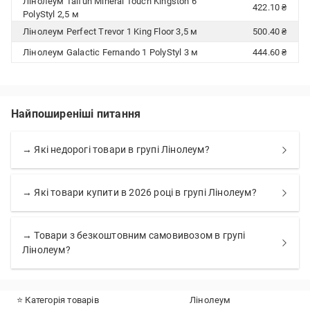
Лінолеум Taifun Mineral Touch Kingston 6
422.10 ₴
PolyStyl 2,5 м
Лінолеум Perfect Trevor 1 King Floor 3,5 м
500.40 ₴
Лінолеум Galactic Fernando 1 PolyStyl 3 м
444.60 ₴
Найпоширеніші питання
→ Які недорогі товари в групі Лінолеум?
→ Які товари купити в 2026 році в групі Лінолеум?
→ Товари з безкоштовним самовивозом в групі
Лінолеум?
⭐ Категорія товарів
Лінолеум