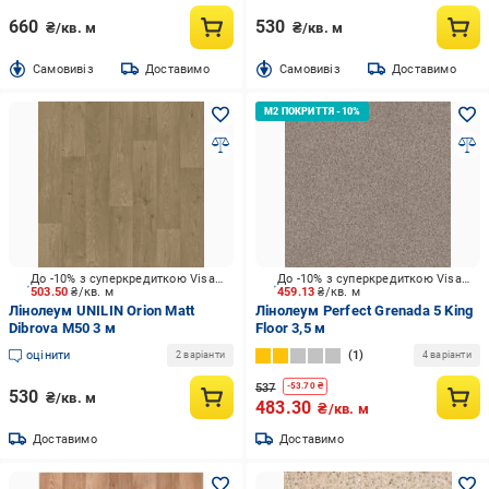
660
530
₴/кв. м
₴/кв. м
Cамовивіз
Доставимо
Cамовивіз
Доставимо
До -10% з суперкредиткою Visa Вигода
До -10% з суперкредиткою Visa Вигода
503.50
₴/кв. м
459.13
₴/кв. м
Лінолеум UNILIN Orion Matt
Лінолеум Perfect Grenada 5 King
Dibrova M50 3 м
Floor 3,5 м
оцінити
1
2 варіанти
4 варіанти
537
-
53.70
₴
530
₴/кв. м
483.30
₴/кв. м
Доставимо
Доставимо