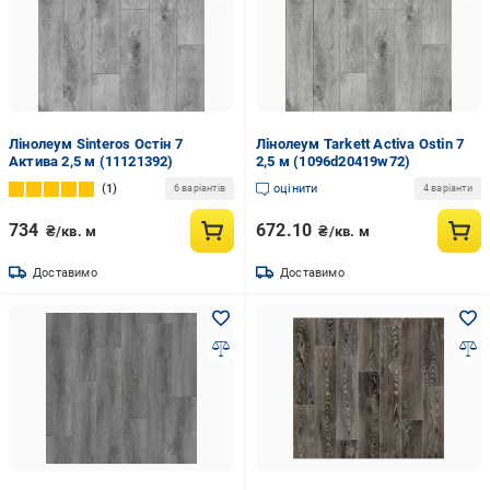
Лінолеум Sinteros Остін 7
Лінолеум Tarkett Activa Ostin 7
Актива 2,5 м (11121392)
2,5 м (1096d20419w72)
1
оцінити
6 варіантів
4 варіанти
734
672.10
₴/кв. м
₴/кв. м
Доставимо
Доставимо