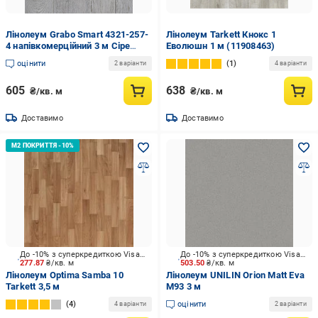
Лінолеум Grabo Smart 4321-257-
Лінолеум Tarkett Кнокс 1
4 напівкомерційний 3 м Сіре
Еволюшн 1 м (11908463)
Дерево (4321-257-43)
оцінити
1
2 варіанти
4 варіанти
605
638
₴/кв. м
₴/кв. м
Доставимо
Доставимо
До -10% з суперкредиткою Visa Вигода
До -10% з суперкредиткою Visa Вигода
277.87
₴/кв. м
503.50
₴/кв. м
Лінолеум Optima Samba 10
Лінолеум UNILIN Orion Matt Eva
Tarkett 3,5 м
M93 3 м
4
оцінити
4 варіанти
2 варіанти