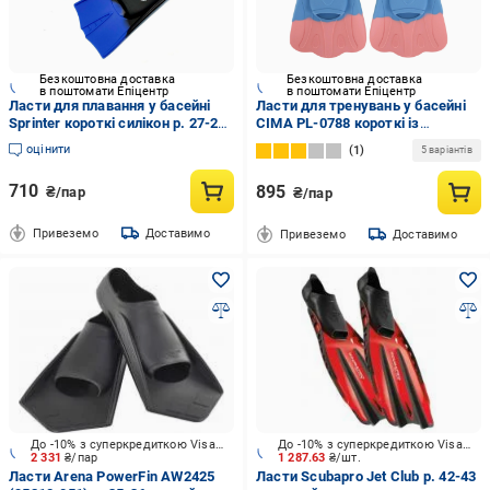
Безкоштовна доставка
Безкоштовна доставка
в поштомати Епіцентр
в поштомати Епіцентр
Ласти для плавання у басейні
Ласти для тренувань у басейні
Sprinter короткі силікон р. 27-29
CIMA PL-0788 короткі із
Чорний/Синій (6936116101875)
закритою п'ятою р. 30-32
оцінити
1
5 варіантів
Різнокольоровий
710
895
₴/пар
₴/пар
Привеземо
Доставимо
Привеземо
Доставимо
До -10% з суперкредиткою Visa Вигода
До -10% з суперкредиткою Visa Вигода
2 331
₴/пар
1 287.63
₴/шт.
Ласти Arena PowerFin AW2425
Ласти Scubapro Jet Club р. 42-43