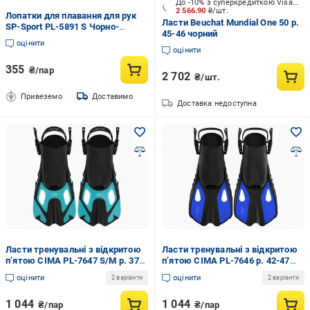
До -10% з суперкредиткою Visa Вигода
2 566.90
₴/шт.
Лопатки для плавання для рук
Ласти Beuchat Mundial One 50 р.
SP-Sport PL-5891 S Чорно-
45-46 чорний
жовтий (34167996)
оцінити
оцінити
355
₴/пар
2 702
₴/шт.
Привеземо
Доставимо
Доставка недоступна
Ласти тренувальні з відкритою
Ласти тренувальні з відкритою
п’ятою CIMA PL-7647 S/M р. 37-
п’ятою CIMA PL-7646 р. 42-47
41 Бірюзовий (34167986)
Синій (34167978)
оцінити
оцінити
2 варіанти
2 варіанти
1 044
1 044
₴/пар
₴/пар