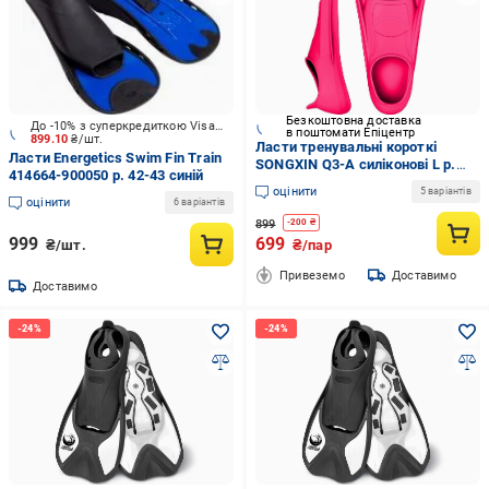
Безкоштовна доставка
До -10% з суперкредиткою Visa Вигода
в поштомати Епіцентр
899.10
₴/шт.
Ласти тренувальні короткі
Ласти Energetics Swim Fin Train
SONGXIN Q3-A силіконові L р.
414664-900050 р. 42-43 синій
39-41 Рожевий (abda4ad0)
оцінити
5 варіантів
оцінити
6 варіантів
899
-
200
₴
999
699
₴/шт.
₴/пар
Привеземо
Доставимо
Доставимо