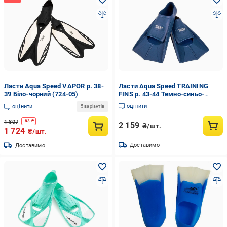
Ласти Aqua Speed VAPOR р. 38-
Ласти Aqua Speed TRAINING
39 Біло-чорний (724-05)
FINS р. 43-44 Темно-синьо-
чорний (137-10)
оцінити
оцінити
5 варіантів
1 807
-
83
₴
2 159
₴/шт.
1 724
₴/шт.
Доставимо
Доставимо