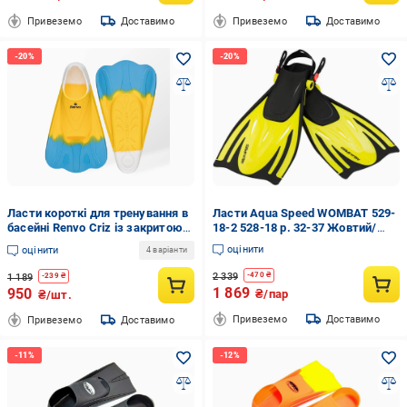
Привеземо
Доставимо
Привеземо
Доставимо
Ласти короткі для тренування в
Ласти Aqua Speed WOMBAT 529-
басейні Renvo Criz із закритою
18-2 528-18 р. 32-37 Жовтий/
п'ятою р. 27-29 Жовтий/
Чорний (5908217630353)
оцінити
оцінити
4 варіанти
Блакитний (SF120-84 27-29)
2 339
-
470
₴
1 189
-
239
₴
1 869
950
₴/пар
₴/шт.
Привеземо
Доставимо
Привеземо
Доставимо