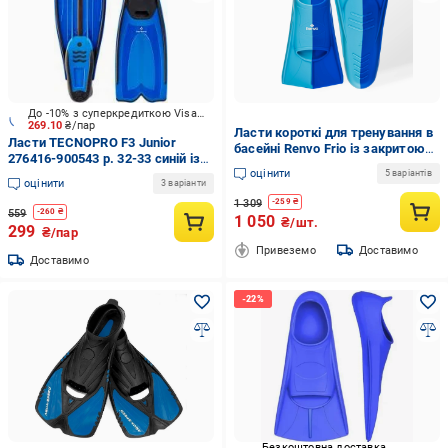
До -10% з суперкредиткою Visa Вигода
269.10
₴/пар
Ласти короткі для тренування в
Ласти TECNOPRO F3 Junior
басейні Renvo Frio із закритою
276416-900543 р. 32-33 синій із
п'ятою р. 36-38 Синій/Блакитний
оцінити
чорним
5 варіантів
(SF100-46 36-38)
оцінити
3 варіанти
1 309
-
259
₴
559
-
260
₴
1 050
₴/шт.
299
₴/пар
Привеземо
Доставимо
Доставимо
Безкоштовна доставка