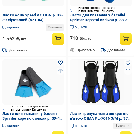
Безкоштовна доставка
в поштомати Епіцентр
Ласти Aqua Speed ACTION р. 38-
Ласти для плавання у басейні
39 Бірюзовий (521-04)
Sprinter короткі силікон р. 33-35
Синій (6936116101854)
оцінити
оцінити
2 варіанти
710
1 562
₴/шт.
₴/шт.
Привеземо
Доставимо
Доставимо
Безкоштовна доставка
в поштомати Епіцентр
Ласти для плавання у басейні
Ласти тренувальні з відкритою
Sprinter короткі силікон р. 39-41
п’ятою CIMA PL-7646 S/M р. 37-
Сірий/Блакитний
41 Синій (34168022)
оцінити
оцінити
3 варіанти
(6936116101861)