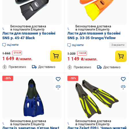
Безкоштовна доставка
Безкоштовна доставка
в поштомати Епіцентр
в поштомати Епіцентр
Ласти для плавання у басейні
Ласти для плавання у басейні
SNS р. 45-47 Black
SNS р. 33-35 Orange/Yellow
оцінити
оцінити
3 варіанти
1 865
-
216
₴
1 309
-
160
₴
1 649
1 149
₴/компл.
₴/компл.
Привеземо
Доставимо
Привеземо
Доставимо
Безкоштовна доставка
Безкоштовна доставка
в поштомати Епіцентр
в поштомати Епіцентр
Ласти із закритою п’ятою Newt
Ласти Zelart F09 L Чорно-жовтий