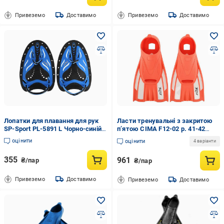
Привеземо
Доставимо
Привеземо
Доставимо
Лопатки для плавання для рук
Ласти тренувальні з закритою
SP-Sport PL-5891 L Чорно-синій
п’ятою CIMA F12-02 р. 41-42
(34167979)
Червоний (34087895)
оцінити
оцінити
4 варіанти
355
961
₴/пар
₴/пар
Привеземо
Доставимо
Привеземо
Доставимо