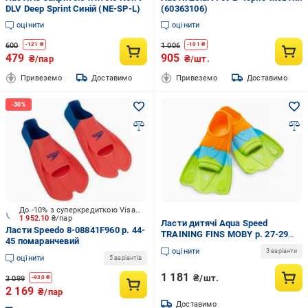
DLV Deep Sprint Синій (NE-SP-L)
(60363106)
оцінити
оцінити
600
1 006
-
121
₴
-
101
₴
479
905
₴/пар
₴/шт.
Привеземо
Доставимо
Привеземо
Доставимо
До -10% з суперкредиткою Visa Вигода
1 952.10
₴/пар
Ласти дитячі Aqua Speed ​​
Ласти Speedo 8-08841F960 р. 44-
TRAINING FINS MOBY р. 27-29
45 помаранчевий
Блакитно-жовтогарячий (733-
оцінити
3 варіанти
72)
оцінити
5 варіантів
1 181
₴/шт.
3 099
-
930
₴
2 169
₴/пар
Доставимо