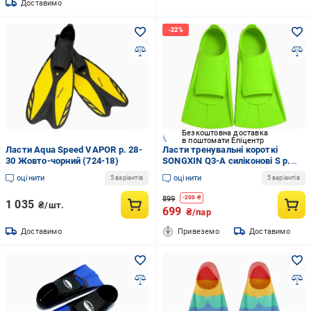
Доставимо
Безкоштовна доставка
в поштомати Епіцентр
Ласти Aqua Speed VAPOR р. 28-
Ласти тренувальні короткі
30 Жовто-чорний (724-18)
SONGXIN Q3-A силіконові S р.
33-35 Салатовий (c5b35ca3)
оцінити
оцінити
5 варіантів
5 варіантів
899
-
200
₴
1 035
₴/шт.
699
₴/пар
Доставимо
Привеземо
Доставимо