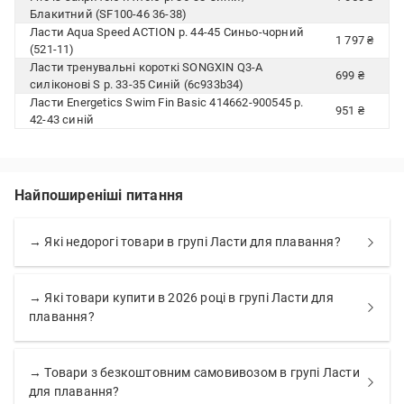
Блакитний (SF100-46 36-38)
Ласти Aqua Speed ACTION р. 44-45 Синьо-чорний
1 797 ₴
(521-11)
Ласти тренувальні короткі SONGXIN Q3-A
699 ₴
силіконові S р. 33-35 Синій (6c933b34)
Ласти Energetics Swim Fin Basic 414662-900545 р.
951 ₴
42-43 синій
Найпоширеніші питання
→ Які недорогі товари в групі Ласти для плавання?
→ Які товари купити в 2026 році в групі Ласти для
плавання?
→ Товари з безкоштовним самовивозом в групі Ласти
для плавання?