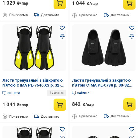
1 029
1 044
₴/пар
₴/пар
Привеземо
Доставимо
Привеземо
Доставимо
Ласти тренувальні з відкритою
Ласти тренувальні з закритою
п’ятою CIMA PL-7646 XS р. 32-36
п’ятою CIMA PL-0788 р. 30-32
Салатовий (34167997)
Чорний (34167998)
оцінити
оцінити
4 варіанти
842
1 044
₴/пар
₴/пар
Привеземо
Доставимо
Привеземо
Доставимо