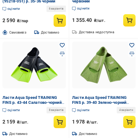
(95218-051) р. 35-36 чорний
червоний
оцінити
оцінити
6 варіантів
1 355.40
2 590
₴/шт.
₴/пар
Доставка недоступна
Cамовивіз
Доставимо
Ласти Aqua Speed TRAINING
Ласти Aqua Speed TRAINING
FINS р. 43-44 Салатово-чорний
FINS р. 39-40 Зелено-чорний
(137-38)
(137-12)
оцінити
оцінити
8 варіантів
4 варіанти
2 159
1 978
₴/шт.
₴/шт.
Доставимо
Доставимо