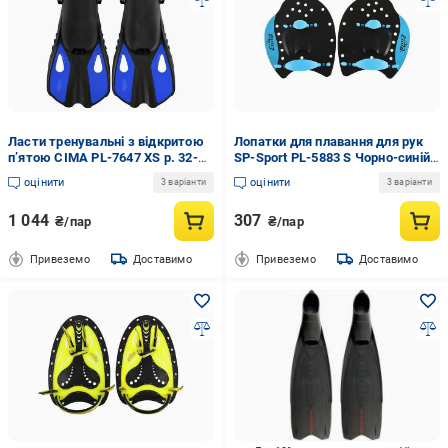
Ласти тренувальні з відкритою
Лопатки для плавання для рук
п’ятою CIMA PL-7647 XS р. 32-36
SP-Sport PL-5883 S Чорно-синій
Синій (34167976)
(34168044)
оцінити
оцінити
3 варіанти
3 варіанти
1 044
307
₴/пар
₴/пар
Привеземо
Доставимо
Привеземо
Доставимо