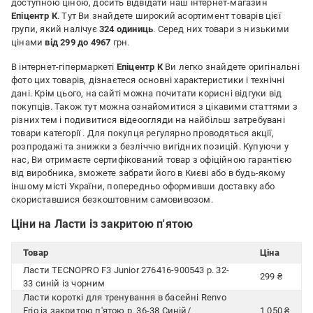
доступною ціною, досить відвідати наш інтернет-магазин
Епіцентр К
. Тут Ви знайдете широкий асортимент товарів цієї
групи, який налічує
324 одиниць
. Серед них товари з низькими
цінами
від 299 до 4967
грн.
В інтернет-гіпермаркеті
Епіцентр К
Ви легко знайдете оригінальні
фото цих товарів, дізнаєтеся основні характеристики і технічні
дані. Крім цього, на сайті можна почитати корисні відгуки від
покупців. Також тут можна ознайомитися з цікавими статтями з
різних тем і подивитися відеоогляди на найбільш затребувані
товари категорії
. Для покупця регулярно проводяться акції,
розпродажі та знижки з безліччю вигідних позицій. Купуючи у
нас, Ви отримаєте сертифікований товар з офіційною гарантією
від виробника, зможете забрати його в Києві або в будь-якому
іншому місті України, попередньо оформивши доставку або
скориставшися безкоштовним самовивозом.
Ціни на Ласти із закритою п'ятою
Товар
Ціна
Ласти TECNOPRO F3 Junior 276416-900543 р. 32-
299 ₴
33 синій із чорним
Ласти короткі для тренування в басейні Renvo
Frio із закритою п'ятою р. 36-38 Синій/
1 050 ₴