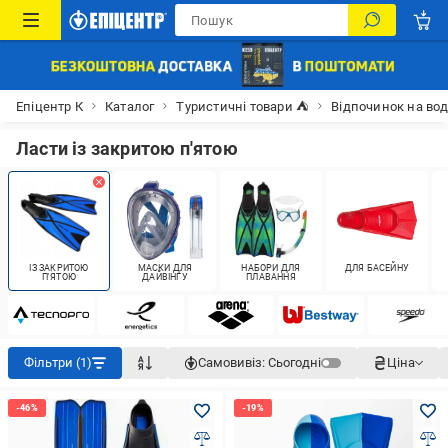
Епіцентр К
Каталог
Туристичні товари ⛺
Відпочинок на вод
Ласти із закритою п'ятою
ІЗ ЗАКРИТОЮ
МАСКИ ДЛЯ
НАБОРИ ДЛЯ
ДЛЯ БАСЕЙНУ
П'ЯТОЮ
ДАЙВІНГУ
ПЛАВАННЯ
Фільтри (1)
Самовивіз:
Сьогодні
Ціна