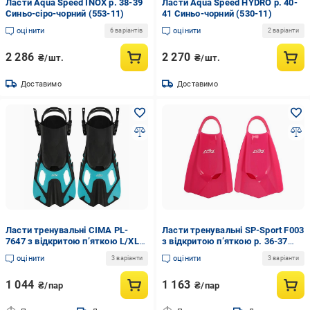
Ласти Aqua Speed INOX р. 38-39
Ласти Aqua Speed HYDRO р. 40-
Синьо-сіро-чорний (553-11)
41 Синьо-чорний (530-11)
оцінити
оцінити
6 варіантів
2 варіанти
2 286
2 270
₴/шт.
₴/шт.
Доставимо
Доставимо
Ласти тренувальні CIMA PL-
Ласти тренувальні SP-Sport F003
7647 з відкритою п’яткою L/XL
з відкритою п’яткою р. 36-37
р. 42-47 Бірюзовий (34168090)
Рожевий (34168082)
оцінити
оцінити
3 варіанти
3 варіанти
1 044
1 163
₴/пар
₴/пар