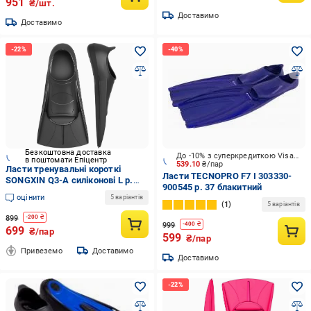
951
₴/шт.
Доставимо
Доставимо
Безкоштовна доставка
До -10% з суперкредиткою Visa Вигода
в поштомати Епіцентр
539.10
₴/пар
Ласти тренувальні короткі
Ласти TECNOPRO F7 I 303330-
SONGXIN Q3-A силіконові L р.
900545 р. 37 блакитний
39-41 Чорний (8f04cec3)
оцінити
5 варіантів
1
5 варіантів
899
-
200
₴
999
-
400
₴
699
₴/пар
599
₴/пар
Привеземо
Доставимо
Доставимо