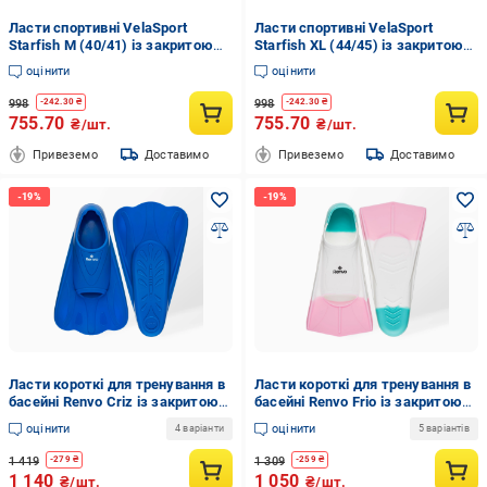
Ласти спортивні VelaSport
Ласти спортивні VelaSport
Starfish M (40/41) із закритою
Starfish XL (44/45) із закритою
п'ятою Білий (00403)
п'ятою Білий (00405)
оцінити
оцінити
998
998
-
242.30
₴
-
242.30
₴
755.70
755.70
₴/шт.
₴/шт.
Привеземо
Доставимо
Привеземо
Доставимо
Ласти короткі для тренування в
Ласти короткі для тренування в
басейні Renvo Criz із закритою
басейні Renvo Frio із закритою
п'ятою р. 36-38 Синій (SF120-04
п'ятою р. 36-38 Різнокольоровий
оцінити
оцінити
4 варіанти
5 варіантів
36-38)
(SF100-65 36-38)
1 419
1 309
-
279
₴
-
259
₴
1 140
1 050
₴/шт.
₴/шт.