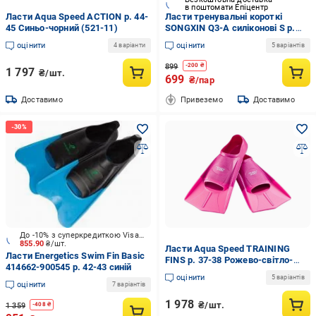
в поштомати Епіцентр
Ласти Aqua Speed ACTION р. 44-
Ласти тренувальні короткі
45 Синьо-чорний (521-11)
SONGXIN Q3-A силіконові S р.
33-35 Синій (6c933b34)
оцінити
оцінити
4 варіанти
5 варіантів
899
-
200
₴
1 797
₴/шт.
699
₴/пар
Доставимо
Привеземо
Доставимо
До -10% з суперкредиткою Visa Вигода
855.90
₴/шт.
Ласти Aqua Speed TRAINING
Ласти Energetics Swim Fin Basic
FINS р. 37-38 Рожево-світло-
414662-900545 р. 42-43 синій
рожевий (137-03)
оцінити
5 варіантів
оцінити
7 варіантів
1 978
₴/шт.
1 359
-
408
₴