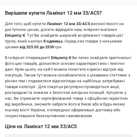
рівномірна структура
Вирішили купити Ламінат 12 мм 33/АС5?
Для того, щоб купити
Ламінат 12 мм 33/АС5
високої якості за
доступною ціною, досить відвідати наш інтернет-магазин
Епіцентр К
. Тут Ви знайдете широкий асортимент товарів цієї
групи, який налічує
8 одиниць
. Серед них товари з низькими
цінами
від 325.03 до 2550
грн.
В інтернет-гіпермаркеті
Епіцентр К
Ви легко знайдете оригінальні
фото цих товарів, дізнаєтеся основні характеристики і технічні
дані. Крім цього, на сайті можна почитати корисні відгуки від
покупців. Також тут можна ознайомитися з цікавими статтями з
різних тем і подивитися відеоогляди на найбільш затребувані
товари категорії
. Для покупця регулярно проводяться акції,
розпродажі та знижки з безліччю вигідних позицій. Купуючи у
нас, Ви отримаєте сертифікований товар з офіційною гарантією
від виробника, зможете забрати його в Києві або в будь-якому
іншому місті України, попередньо оформивши доставку або
скориставшися безкоштовним самовивозом.
Ціни на Ламінат 12 мм 33/АС5