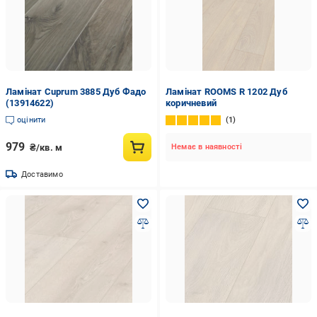
Ламінат Cuprum 3885 Дуб Фадо
Ламінат ROOMS R 1202 Дуб
(13914622)
коричневий
оцінити
1
979
₴/кв. м
Немає в наявності
Доставимо