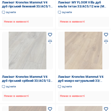
Ламінат Kronotex Mammut V4
Ламінат MY FLOOR Villa дуб
дуб гірський бежевий 33/АС5/12
ельба титан 33/АС5/12 мм (M
мм (4728)
1230)
оцінити
оцінити
Немає в наявності
Немає в наявності
Ламінат Kronotex Mammut V4
Ламінат Kronotex Mammut V4
дуб гірський срібний 33/АС5/12
дуб макро натуральний 33/
мм (4797)
АС5/12 мм (4794)
оцінити
оцінити
Немає в наявності
Немає в наявності