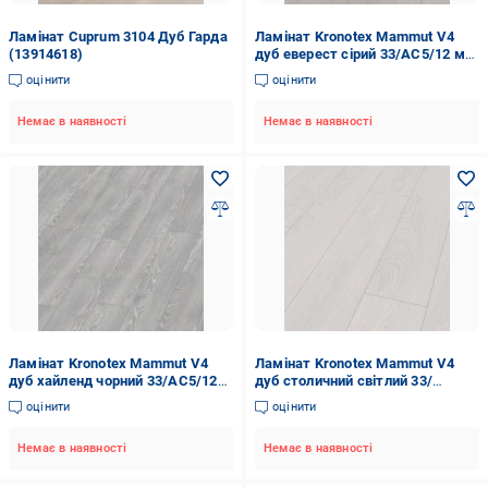
Ламінат Cuprum 3104 Дуб Гарда
Ламінат Kronotex Mammut V4
(13914618)
дуб еверест сірий 33/АС5/12 мм
(3178)
оцінити
оцінити
Немає в наявності
Немає в наявності
Ламінат Kronotex Mammut V4
Ламінат Kronotex Mammut V4
дуб хайленд чорний 33/АС5/12
дуб столичний світлий 33/
мм (4798)
АС5/12 мм
оцінити
оцінити
Немає в наявності
Немає в наявності