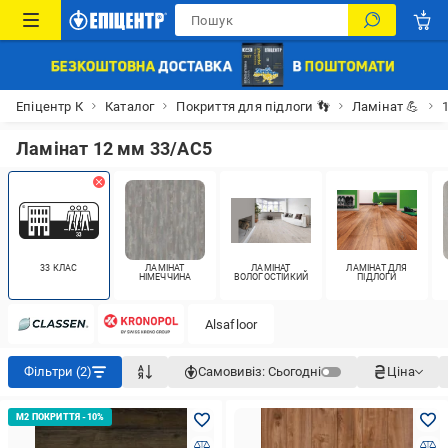
Епіцентр К
Каталог
Покриття для підлоги 👣
Ламінат 💪
Ламінат 12 мм 33/АС5
33 КЛАС
ЛАМІНАТ
ЛАМІНАТ
ЛАМІНАТ ДЛЯ
НІМЕЧЧИНА
ВОЛОГОСТІЙКИЙ
ПІДЛОГИ
Alsafloor
Фільтри (2)
Самовивіз:
Сьогодні
Ціна