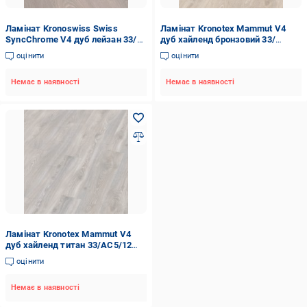
Ламінат Kronoswiss Swiss
Ламінат Kronotex Mammut V4
SyncChrome V4 дуб лейзан 33/
дуб хайленд бронзовий 33/
АС5/12 мм (2025)
АС5/12 мм (4795)
оцінити
оцінити
Немає в наявності
Немає в наявності
Ламінат Kronotex Mammut V4
дуб хайленд титан 33/АС5/12
мм (4796)
оцінити
Немає в наявності