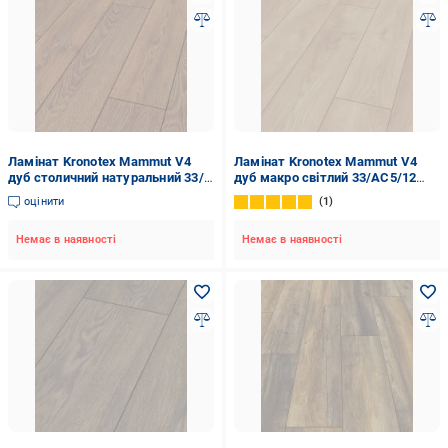
Ламінат Kronotex Mammut V4
Ламінат Kronotex Mammut V4
дуб столичний натуральний 33/
дуб макро світлий 33/АС5/12
АС5/12 мм (2999)
мм (4752)
оцінити
1
Немає в наявності
Немає в наявності