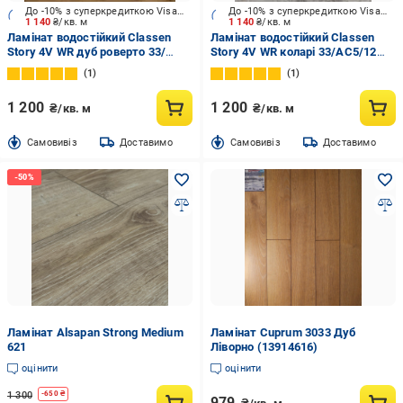
До -10% з суперкредиткою Visa Вигода
До -10% з суперкредиткою Visa Вигода
1 140
₴/кв. м
1 140
₴/кв. м
Ламінат водостійкий Classen
Ламінат водостійкий Classen
Story 4V WR дуб роверто 33/
Story 4V WR коларі 33/АС5/12
АС5/12 мм (55675)
мм (56130)
1
1
1 200
1 200
₴/кв. м
₴/кв. м
Cамовивіз
Доставимо
Cамовивіз
Доставимо
Ламінат Alsapan Strong Medium
Ламінат Cuprum 3033 Дуб
621
Ліворно (13914616)
оцінити
оцінити
1 300
-
650
₴
979