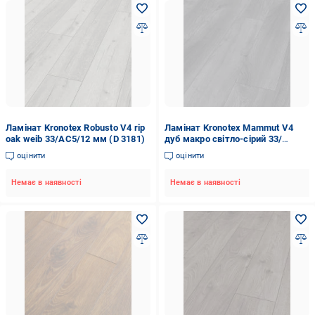
Ламінат Kronotex Robusto V4 rip
Ламінат Kronotex Mammut V4
oak weib 33/АС5/12 мм (D 3181)
дуб макро світло-сірий 33/
АС5/12 мм (3670)
оцінити
оцінити
Немає в наявності
Немає в наявності