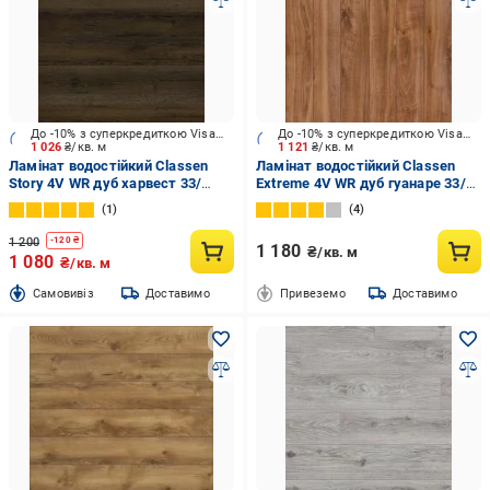
До -10% з суперкредиткою Visa Вигода
До -10% з суперкредиткою Visa Вигода
1 026
₴/кв. м
1 121
₴/кв. м
Ламінат водостійкий Classen
Ламінат водостійкий Classen
Story 4V WR дуб харвест 33/
Extreme 4V WR дуб гуанаре 33/
АС5/12 мм (55972)
АС5/12 мм (54748)
1
4
1 200
-
120
₴
1 180
₴/кв. м
1 080
₴/кв. м
Cамовивіз
Доставимо
Привеземо
Доставимо