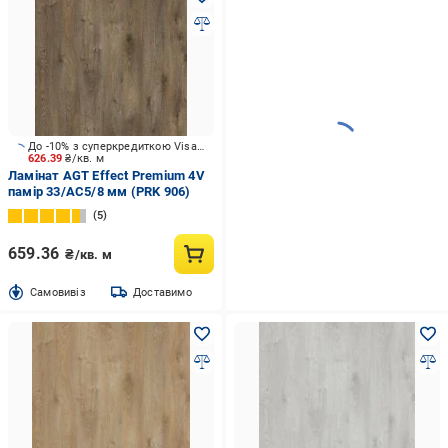
До -10% з суперкредиткою Visa Вигода
626.39
₴/кв. м
Ламінат AGT Effect Premium 4V
памір 33/АС5/8 мм (PRK 906)
5
659.36
₴/кв. м
Cамовивіз
Доставимо