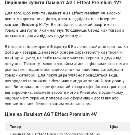
Недоліки:
Вирішили купити Ламінат AGT Effect Premium 4V?
Выгнулся после укладки
Для того, щоб купити
Ламінат AGT Effect Premium 4V
високої
якості за доступною ціною, досить відвідати наш інтернет-
магазин
Епіцентр К
. Тут Ви знайдете широкий асортимент
товарів цієї групи, який налічує
10 одиниць
. Серед них товари з
низькими цінами
від 325.03 до 2550
грн.
В інтернет-гіпермаркеті
Епіцентр К
Ви легко знайдете оригінальні
фото цих товарів, дізнаєтеся основні характеристики і технічні
дані. Крім цього, на сайті можна почитати корисні відгуки від
покупців. Також тут можна ознайомитися з цікавими статтями з
різних тем і подивитися відеоогляди на найбільш затребувані
товари категорії
. Для покупця регулярно проводяться акції,
розпродажі та знижки з безліччю вигідних позицій. Купуючи у
нас, Ви отримаєте сертифікований товар з офіційною гарантією
від виробника, зможете забрати його в Києві або в будь-якому
іншому місті України, попередньо оформивши доставку або
скориставшися безкоштовним самовивозом.
Ціни на Ламінат AGT Effect Premium 4V
Товар
Ціна
Ламінат AGT Effect Premium 4V соларо 33/АС5/8