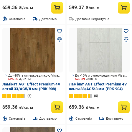
659.36
599.37
₴/кв. м
₴/кв. м
Cамовивіз
Доставимо
Доставка недоступна
До -10% з суперкредиткою Visa Вигода
До -10% з суперкредиткою Visa Вигода
626.39
₴/кв. м
626.39
₴/кв. м
Ламінат AGT Effect Premium 4V
Ламінат AGT Effect Premium 4V
алтай 33/АС5/8 мм (PRK 908)
альпи 33/АС5/8 мм (PRK 904)
5
5
659.36
659.36
₴/кв. м
₴/кв. м
Cамовивіз
Доставимо
Cамовивіз
Доставимо