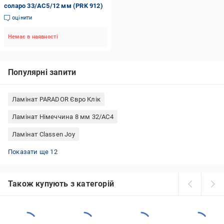
соларо 33/АС5/12 мм (PRK 912)
оцінити
Немає в наявності
Популярні запити
Ламінат PARADOR Євро Клік
Ламінат Німеччина 8 мм 32/АС4
Ламінат Classen Joy
Ламінат Tarkett 33/АС5
Ламінат 8 мм 33/АС5
Ламінат 33/АС5 для кухні
Ламінат Classen Casa Normann 4V
Ламінат Kronotex Amazone
Ламінат Kronotex Exquisit V4
Ламінат Rezult Promo
Ламінат 8 мм Німеччина
Ламінат Kronotex Німеччина
Ламінат Egger Німеччина
Ламінат MY FLOOR Residence
Ламінат вологостійкий 33/АС5
Показати ще 12
Також купують з категорій