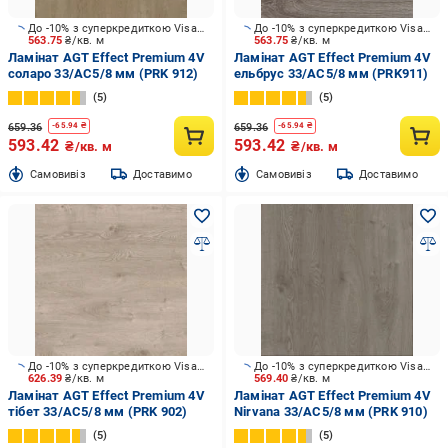
До -10% з суперкредиткою Visa Вигода
До -10% з суперкредиткою Visa Вигода
563.75
₴/кв. м
563.75
₴/кв. м
Ламінат AGT Effect Premium 4V
Ламінат AGT Effect Premium 4V
соларо 33/АС5/8 мм (PRK 912)
ельбрус 33/АС5/8 мм (PRK911)
5
5
659.36
659.36
-
65.94
₴
-
65.94
₴
593.42
593.42
₴/кв. м
₴/кв. м
Cамовивіз
Доставимо
Cамовивіз
Доставимо
До -10% з суперкредиткою Visa Вигода
До -10% з суперкредиткою Visa Вигода
626.39
₴/кв. м
569.40
₴/кв. м
Ламінат AGT Effect Premium 4V
Ламінат AGT Effect Premium 4V
тібет 33/АС5/8 мм (PRK 902)
Nirvana 33/АС5/8 мм (PRK 910)
5
5