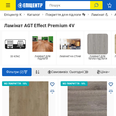
Епіцентр К
Каталог
Покриття для підлоги 👣
Ламінат 💪
Ламінат AGT Effect Premium 4V
33 КЛАС
ЛАМІНАТ ДЛЯ
ЛАМІНАТ НА СТІНИ
ЛАМІНАТ ДЛЯ
ПІДЛОГИ
ТЕПЛОЇ ПІДЛОГИ
Фільтри (2)
Самовивіз:
Сьогодні
Ціна