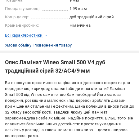
Товщина:
9 мм
Площа в упаковці:
1,99 кв.м
Колір-декор:
дуб традиційний сірий
Країна-виробник:
Німеччина
Всі характеристики
Умови обміну і повернення товару
Опис Ламінат Wineo Small 500 V4 дуб
традиційний сірий 32/АС4/9 мм
Ви в пошуках практичного та цікавого підлогового покриття для
передпокою, коридору, спальні або дитячої кімнати? Ламінат
Small 500 від Wineo саме те, що Вам необхідно! Його матова
поверхня, розкішний малюнок «під дерево» зроблять дизайн
приміщення стильним і ефектним. Дана колекція відноситься до
32 класу зносостійкості, завдяки якому цей ламінат
зарекомендував себе як міцне і надійне покриття. Більш того, він
славиться безліччю інших достоїнств: простота укладання,
легкість у догляді, а також не менш важливо – досить широка
кольорова грама.