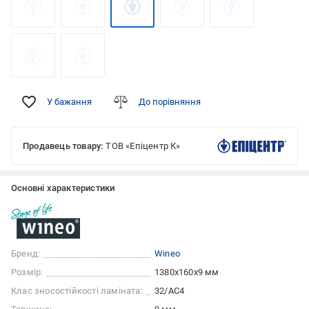
У бажання
До порівняння
Продавець товару:
ТОВ «Епіцентр К»
Основні характеристики
Бренд:
Wineo
Розмір:
1380x160x9 мм
Клас зносостійкості ламіната:
32/АС4