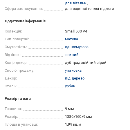
для вітальні
Сфера застосування:
для водяної теплої підлоги
Додаткова інформація
Колекція:
Small 500 V4
Тип поверхні:
матова
Смугастість:
односмугова
Відтінок:
темний
Колір-декор:
дуб традиційний сірий
Спосіб продажу:
упаковка
Декор:
під дерево
Стиль:
урбан
Розмір та вага
Товщина:
9 мм
Розмір:
1380x160x9 мм
Площа в упаковці:
1,99 кв.м