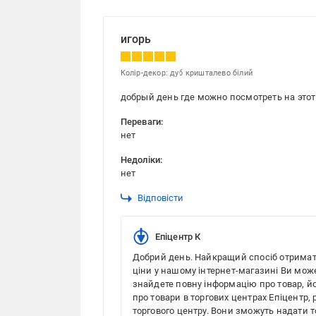
игорь
Колір-декор: дуб кришталево білий
добрый день где можно посмотреть на это
Переваги:
нет
Недоліки:
нет
Відповісти
Епіцентр К
Добрий день. Найкращий спосіб отримати
ціни у нашому інтернет-магазині Ви може
знайдете повну інформацію про товар, йо
про товари в торгових центрах Епіцентр
торгового центру. Вони зможуть надати то