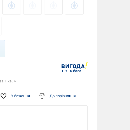
+ 9.16 бала
за 1 кв. м
У бажання
До порівняння