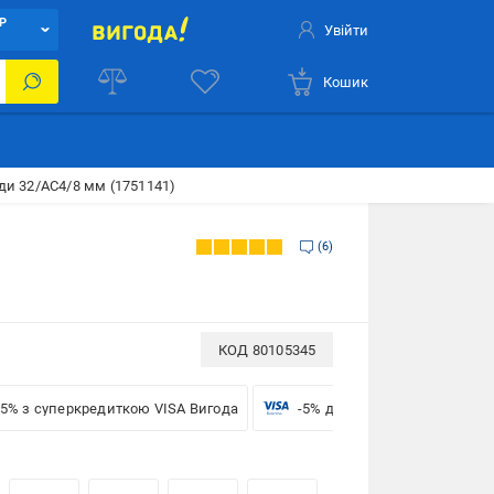
Р
Увійти
Кошик
ди 32/АС4/8 мм (1751141)
6
КОД
80105345
-5% з суперкредиткою VISA Вигода
-5% для бізнесу з VISA