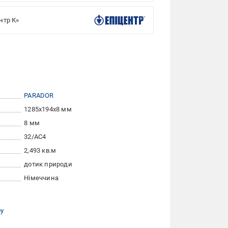
нтр К»
PARADOR
1285x194x8 мм
8 мм
32/АС4
2,493 кв.м
дотик природи
Німеччина
ру