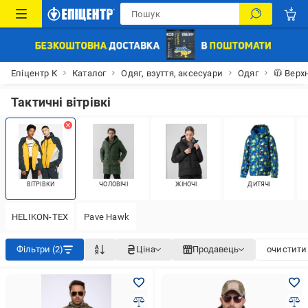
Епіцентр К
Каталог
Одяг, взуття, аксесуари
Одяг
🧥 Верх
Тактичні вітрівкі
ВІТРІВКИ
ЧОЛОВІЧІ
ЖІНОЧІ
ДИТЯЧІ
HELIKON-TEX
Pave Hawk
Фільтри (2)
Ціна
Продавець
очистити 