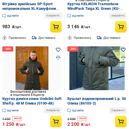
в поштомати Епіцентр
Вітрівка армійська SP-Sport
Куртка HELIKON Tramontane
непромокальна XL Камуфляж
WindPack Taiga XL Green (KU-
(TY-3448)
TMT-NL-09XL)
оцінити
оцінити
4 варіанти
4 варіанти
983
3 146
₴/шт.
₴/шт.
Привеземо
Доставимо
Привеземо
Доставимо
Безкоштовна доставка
в поштомати Епіцентр
Куртка демісезонна Undolini Soft
Бушлат водонепроникний L р. 50
Shell р. 48 M Олива (0100-48)
Олива (86103-2)
оцінити
оцінити
4 варіанти
2 варіанти
1 650
2 900
-
400
₴
-
700
₴
1 250
2 200
₴/шт.
₴/шт.