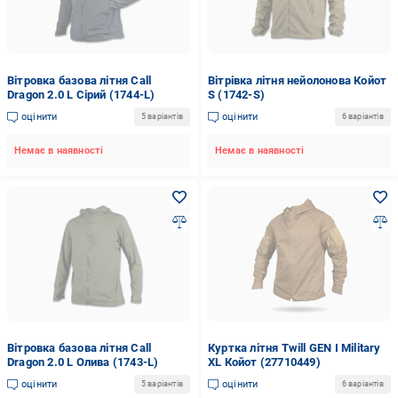
Вітровка базова літня Call
Вітрівка літня нейолонова Койот
Dragon 2.0 L Сірий (1744-L)
S (1742-S)
оцінити
оцінити
5 варіантів
6 варіантів
Немає в наявності
Немає в наявності
Вітровка базова літня Call
Куртка літня Twill GEN I Military
Dragon 2.0 L Олива (1743-L)
XL Койот (27710449)
оцінити
оцінити
5 варіантів
6 варіантів