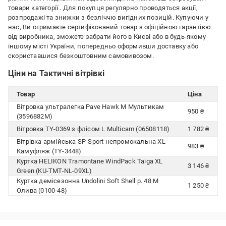
товари категорії
. Для покупця регулярно проводяться акції,
розпродажі та знижки з безліччю вигідних позицій. Купуючи у
нас, Ви отримаєте сертифікований товар з офіційною гарантією
від виробника, зможете забрати його в Києві або в будь-якому
іншому місті України, попередньо оформивши доставку або
скориставшися безкоштовним самовивозом.
Ціни на Тактичні вітрівкі
Товар
Ціна
Вітровка ультралегка Pave Hawk M Мультикам
950 ₴
(3596882M)
Вітровка TY-0369 з флісом L Multicam (06508118)
1 782 ₴
Вітрівка армійська SP-Sport непромокальна XL
983 ₴
Камуфляж (TY-3448)
Куртка HELIKON Tramontane WindPack Taiga XL
3 146 ₴
Green (KU-TMT-NL-09XL)
Куртка демісезонна Undolini Soft Shell р. 48 M
1 250 ₴
Олива (0100-48)