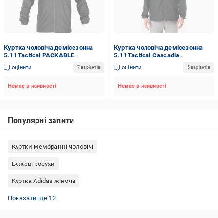
Куртка чоловіча демісезонна
Куртка чоловіча демісезонна
5.11 Tactical PACKABLE
5.11 Tactical Cascadia
OPERATOR JACKET р.XL чорна
Windbreaker Jacket р.XXL чорна
оцінити
оцінити
7 варіантів
5 варіантів
Немає в наявності
Немає в наявності
Популярні запити
Куртки мембранні чоловічі
Бежеві косухи
Куртка Adidas жіноча
Парки Alpha Industries
Флісові куртки військові
Вітрівки Columbia
Куртки жіночі розміру XL
Мембранні куртки для риболовлі
Вітрівка для бігу
Коричневі парки
Короткі пуховики
Куртки жіночі демісезонні Туреччина
Зимові куртки 4F
Косухи жіночі
Сірі пуховики
Показати ще 12