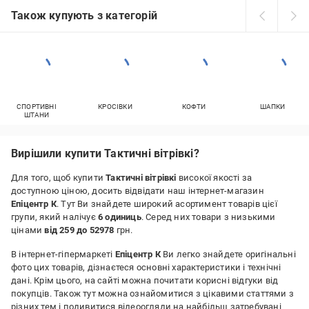
Також купують з категорій
СПОРТИВНІ
КРОСІВКИ
КОФТИ
ШАПКИ
ШТАНИ
Вирішили купити Тактичні вітрівкі?
Для того, щоб купити
Тактичні вітрівкі
високої якості за
доступною ціною, досить відвідати наш інтернет-магазин
Епіцентр К
. Тут Ви знайдете широкий асортимент товарів цієї
групи, який налічує
6 одиниць
. Серед них товари з низькими
цінами
від 259 до 52978
грн.
В інтернет-гіпермаркеті
Епіцентр К
Ви легко знайдете оригінальні
фото цих товарів, дізнаєтеся основні характеристики і технічні
дані. Крім цього, на сайті можна почитати корисні відгуки від
покупців. Також тут можна ознайомитися з цікавими статтями з
різних тем і подивитися відеоогляди на найбільш затребувані