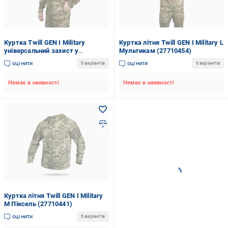
Куртка Twill GEN I Military
Куртка літня Twill GEN I Military L
універсальний захист у
Мультикам (27710454)
літньому форматі XL Мультикам
оцінити
оцінити
6 варіантів
6 варіантів
(1849-XL)
Немає в наявності
Немає в наявності
Куртка літня Twill GEN I Military
M Піксель (27710441)
оцінити
6 варіантів