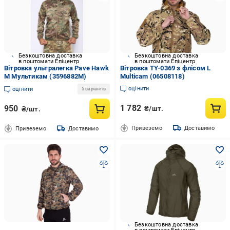
Безкоштовна доставка
Безкоштовна доставка
в поштомати Епіцентр
в поштомати Епіцентр
Вітровка ультралегка Pave Hawk
Вітровка TY-0369 з флісом L
M Мультикам (3596882M)
Multicam (06508118)
оцінити
оцінити
5 варіантів
1 782
950
₴/шт.
₴/шт.
Привеземо
Доставимо
Привеземо
Доставимо
Безкоштовна доставка