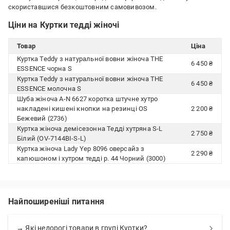
скориставшися безкоштовним самовивозом.
Ціни на Куртки тедді жіночі
Товар
Ціна
Куртка Teddy з натуральної вовни жіноча THE
6 450 ₴
ESSENCE чорна S
Куртка Teddy з натуральної вовни жіноча THE
6 450 ₴
ESSENCE молочна S
Шуба жіноча A-N 6627 коротка штучне хутро
накладені кишені кнопки на резинці OS
2 200 ₴
Бежевий (2736)
Куртка жіноча демісезонна Тедді хутряна S-L
2 750 ₴
Білий (OV-7144BI-S-L)
Куртка жіноча Lady Yep 8096 оверсайз з
2 290 ₴
капюшоном і хутром тедді р. 44 Чорний (3000)
Найпоширеніші питання
→ Які недорогі товари в групі Куртки?