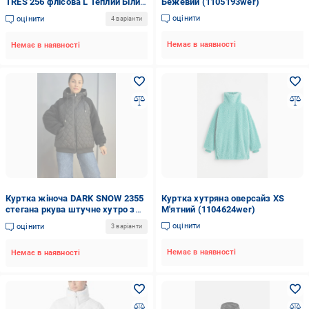
TRES 256 флісова L Теплий Білий
Бежевий (1105193wer)
(5905384219282)
оцінити
оцінити
4 варіанти
Немає в наявності
Немає в наявності
Куртка жіноча DARK SNOW 2355
Куртка хутряна оверсайз XS
стегана ркува штучне хутро з
М'ятний (1104624wer)
капюшоном збільшені розміри
оцінити
оцінити
3 варіанти
р. 56 Чорний (1315)
Немає в наявності
Немає в наявності