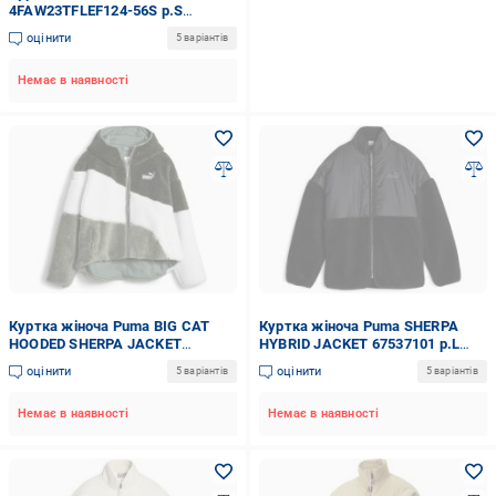
4FAW23TFLEF124-56S р.S
рожева
оцінити
5 варіантів
Немає в наявності
Куртка жіноча Puma BIG CAT
Куртка жіноча Puma SHERPA
HOODED SHERPA JACKET
HYBRID JACKET 67537101 р.L
67537031 р.XS зелена
чорна
оцінити
оцінити
5 варіантів
5 варіантів
Немає в наявності
Немає в наявності