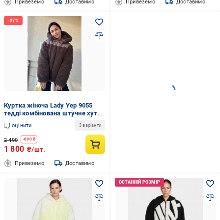
Привеземо
Доставимо
Привеземо
Доставимо
Куртка жіноча Lady Yep 9055
тедді комбінована штучне хутро
оверсайз з капюшоном р. 44-48
оцінити
3 варіанти
Коричневий (3055)
2 490
-
690
₴
1 800
₴/шт.
Привеземо
Доставимо