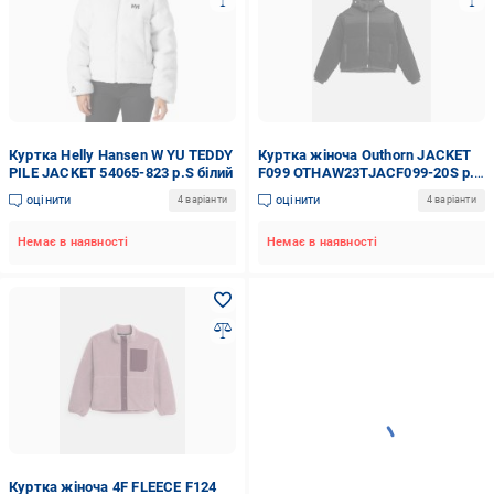
Куртка Helly Hansen W YU TEDDY
Куртка жіноча Outhorn JACKET
PILE JACKET 54065-823 р.S білий
F099 OTHAW23TJACF099-20S р.L
чорна
оцінити
оцінити
4 варіанти
4 варіанти
Немає в наявності
Немає в наявності
Куртка жіноча 4F FLEECE F124