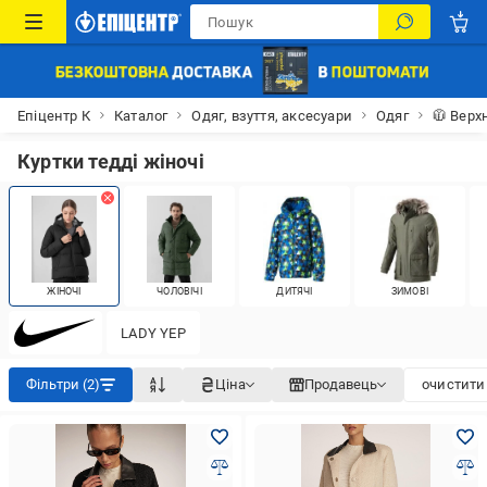
Епіцентр К
Каталог
Одяг, взуття, аксесуари
Одяг
🧥 Верх
Куртки тедді жіночі
ЖІНОЧІ
ЧОЛОВІЧІ
ДИТЯЧІ
ЗИМОВІ
LADY YEP
Фільтри (2)
Ціна
Продавець
очистити 