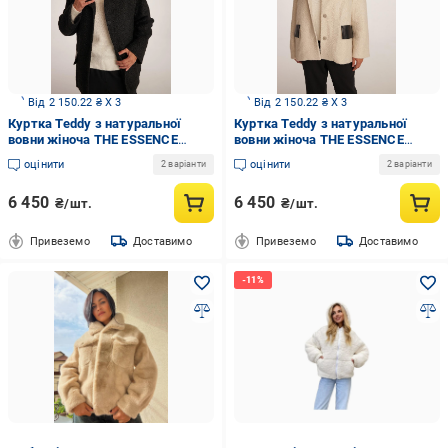
Від 2 150.22 ₴ X 3
Від 2 150.22 ₴ X 3
Куртка Teddy з натуральної
Куртка Teddy з натуральної
вовни жіноча THE ESSENCE
вовни жіноча THE ESSENCE
чорна S
молочна S
оцінити
оцінити
2 варіанти
2 варіанти
6 450
6 450
₴/шт.
₴/шт.
Привеземо
Доставимо
Привеземо
Доставимо