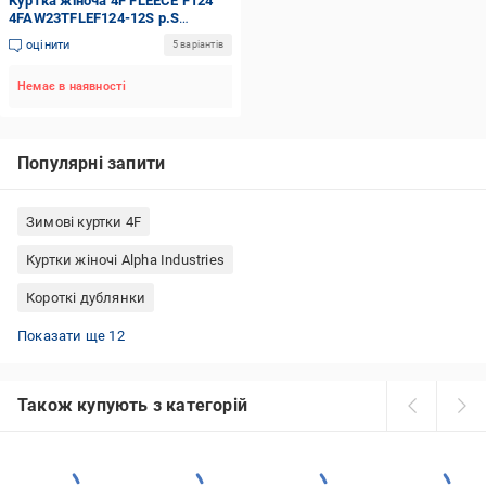
Куртка жіноча 4F FLEECE F124
4FAW23TFLEF124-12S р.S
рожева
оцінити
5 варіантів
Немає в наявності
Популярні запити
Зимові куртки 4F
Куртки жіночі Alpha Industries
Короткі дублянки
McKinley куртки чоловічі
Куртки жіночі весна Туреччина
Куртки жіночі 46 розміру
Мембранні куртки для риболовлі
Куртки жіночі 48 розміру
Спортивні вітрівки
Куртки футбольні Adidas
Куртки зимові жіночі короткі
Жіночі куртки Asics
Червоні пуховики
Зимові куртки мультикам
Куртки жіночі 66 розміру
Показати ще 12
Також купують з категорій