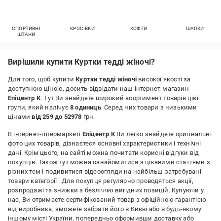
СПОРТИВНІ
КРОСІВКИ
КОФТИ
ШАПКИ
ШТАНИ
Вирішили купити Куртки тедді жіночі?
Для того, щоб купити
Куртки тедді жіночі
високої якості за
доступною ціною, досить відвідати наш інтернет-магазин
Епіцентр К
. Тут Ви знайдете широкий асортимент товарів цієї
групи, який налічує
8 одиниць
. Серед них товари з низькими
цінами
від 259 до 52978
грн.
В інтернет-гіпермаркеті
Епіцентр К
Ви легко знайдете оригінальні
фото цих товарів, дізнаєтеся основні характеристики і технічні
дані. Крім цього, на сайті можна почитати корисні відгуки від
покупців. Також тут можна ознайомитися з цікавими статтями з
різних тем і подивитися відеоогляди на найбільш затребувані
товари категорії
. Для покупця регулярно проводяться акції,
розпродажі та знижки з безліччю вигідних позицій. Купуючи у
нас, Ви отримаєте сертифікований товар з офіційною гарантією
від виробника, зможете забрати його в Києві або в будь-якому
іншому місті України, попередньо оформивши доставку або