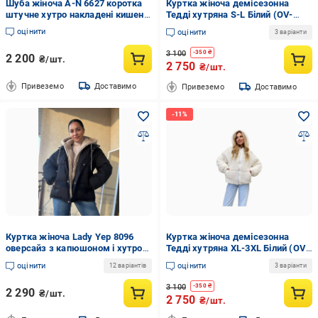
Шуба жіноча A-N 6627 коротка
Куртка жіноча демісезонна
штучне хутро накладені кишені
Тедді хутряна S-L Білий (OV-
кнопки на резинці OS Бежевий
7144BI-S-L)
оцінити
оцінити
3 варіанти
(2736)
3 100
-
350
₴
2 200
₴/шт.
2 750
₴/шт.
Привеземо
Доставимо
Привеземо
Доставимо
Куртка жіноча Lady Yep 8096
Куртка жіноча демісезонна
оверсайз з капюшоном і хутром
Тедді хутряна XL-3XL Білий (OV-
тедді р. 44 Чорний (3000)
7144BI-XL-3XL)
оцінити
оцінити
12 варіантів
3 варіанти
3 100
-
350
₴
2 290
₴/шт.
2 750
₴/шт.