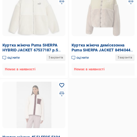
Куртка жіноча Puma SHERPA
Куртка жіноча демісезонна
HYBRID JACKET 67537187 р.S
Puma SHERPA JACKET 84940447
бежева
р.XL бежева
оцінити
оцінити
5 варіантів
5 варіантів
Немає в наявності
Немає в наявності