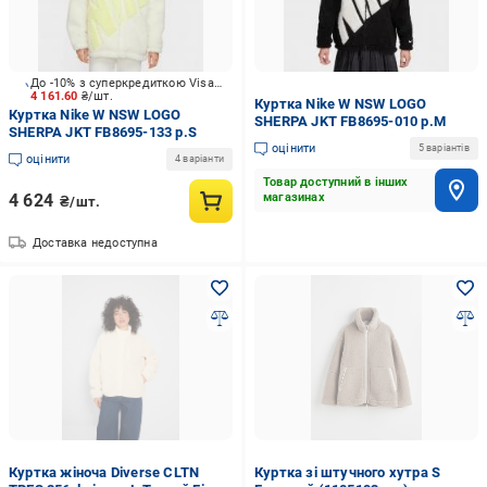
До -10% з суперкредиткою Visa Вигода
4 161.60
₴/шт.
Куртка Nike W NSW LOGO
Куртка Nike W NSW LOGO
SHERPA JKT FB8695-010 р.M
SHERPA JKT FB8695-133 р.S
оцінити
5 варіантів
оцінити
4 варіанти
Товар доступний в інших
4 624
магазинах
₴/шт.
Доставка недоступна
Куртка жіноча Diverse CLTN
Куртка зі штучного хутра S