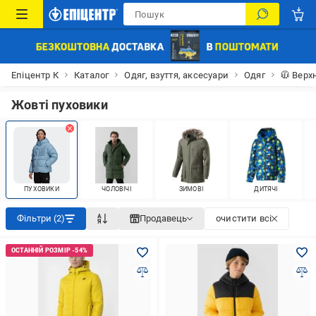
Епіцентр К
Каталог
Одяг, взуття, аксесуари
Одяг
🧥 Верх
Жовті пуховики
ПУХОВИКИ
ЧОЛОВІЧІ
ЗИМОВІ
ДИТЯЧІ
Фільтри (2)
Продавець
очистити всі