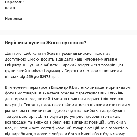
Переваги:
нема
Недоліки:
не якісна фурнітура
Вирішили купити Жовті пуховики?
Для того, щоб купити
Жовті пуховики
високої якості за
доступною ціною, досить відвідати наш інтернет-магазин
Епіцентр К
. Тут Ви знайдете широкий асортимент товарів цієї
групи, який налічує
1 одиниць
. Серед них товари з низькими
цінами
від 259 до 52978
грн.
В інтернет-гіпермаркеті
Епіцентр К
Ви легко знайдете оригінальні
фото цих товарів, дізнаєтеся основні характеристики і технічні
дані. Крім цього, на сайті можна почитати корисні відгуки від
покупців. Також тут можна ознайомитися з цікавими статтями з
різних тем і подивитися відеоогляди на найбільш затребувані
товари категорії
. Для покупця регулярно проводяться акції,
розпродажі та знижки з безліччю вигідних позицій. Купуючи у
нас, Ви отримаєте сертифікований товар з офіційною гарантією
від виробника, зможете забрати його в Києві або в будь-якому