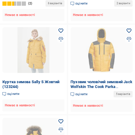
KUMP009-71S р.2XL жовто-
2
оцінити
6 варіантів
2 варіанти
чорний
Немає в наявності
Немає в наявності
Куртка зимова Sally S Жовтий
Пуховик чоловічий зимовий Jack
(123244)
Wolfskin The Cook Parka
1201914-3802 р.S жовтий
оцінити
оцінити
5 варіантів
Немає в наявності
Немає в наявності