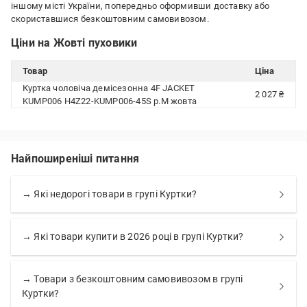
іншому місті України, попередньо оформивши доставку або
скориставшися безкоштовним самовивозом.
Ціни на Жовті пуховики
Товар
Ціна
Куртка чоловіча демісезонна 4F JACKET
2 027 ₴
KUMP006 H4Z22-KUMP006-45S р.M жовта
Найпоширеніші питання
→ Які недорогі товари в групі Куртки?
→ Які товари купити в 2026 році в групі Куртки?
→ Товари з безкоштовним самовивозом в групі
Куртки?