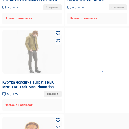
JACKET F230 4FAW23TDJAF230-
DOWN JACKET M524
45S р.S жовтий
4FWAW24TDJAM524-74S р.XL
оцінити
оцінити
6 варіантів
5 варіантів
жовтий
Немає в наявності
Немає в наявності
Куртка чоловіча Turbat TREK
MNS TRB Trek Mns Plantation-
Olive р.S жовта
оцінити
4 варіанти
Немає в наявності