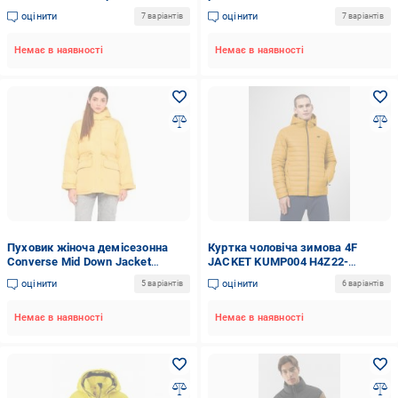
531354-2510
оцінити
оцінити
7 варіантів
7 варіантів
Немає в наявності
Немає в наявності
Пуховик жіноча демісезонна
Куртка чоловіча зимова 4F
Converse Mid Down Jacket
JACKET KUMP004 H4Z22-
10021994-741 р.L жовтий
KUMP004-71S р.M жовта
оцінити
оцінити
5 варіантів
6 варіантів
Немає в наявності
Немає в наявності