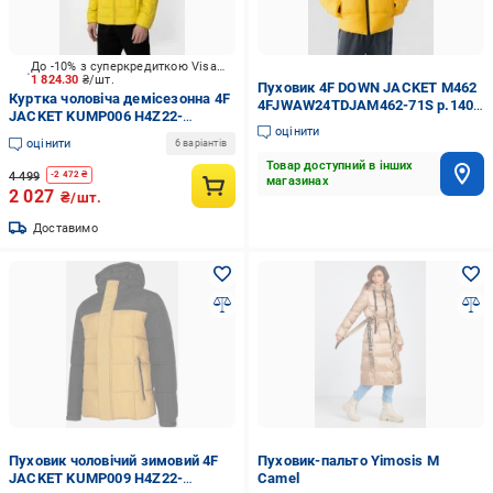
До -10% з суперкредиткою Visa Вигода
1 824.30
₴/шт.
Пуховик 4F DOWN JACKET M462
Куртка чоловіча демісезонна 4F
4FJWAW24TDJAM462-71S р.140
JACKET KUMP006 H4Z22-
жовтий
оцінити
KUMP006-45S р.M жовта
оцінити
6 варіантів
Товар доступний в інших
4 499
-
2 472
₴
магазинах
2 027
₴/шт.
Доставимо
Пуховик чоловічий зимовий 4F
Пуховик-пальто Yimosis M
JACKET KUMP009 H4Z22-
Camel