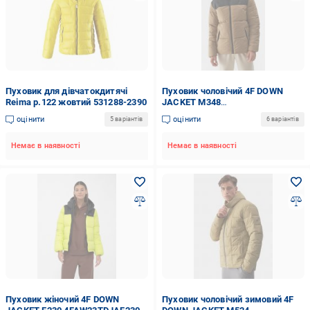
Пуховик для дівчатокдитячі
Пуховик чоловічий 4F DOWN
Reima р.122 жовтий 531288-2390
JACKET M348
4FWAW23TDJAM348-82S р.3XL
оцінити
оцінити
5 варіантів
6 варіантів
жовтий
Немає в наявності
Немає в наявності
Пуховик жіночий 4F DOWN
Пуховик чоловічий зимовий 4F