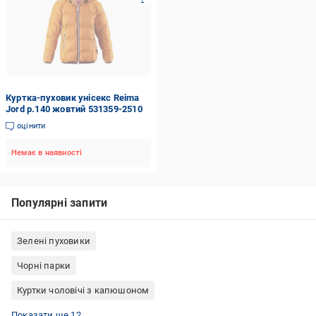
Куртка-пуховик унісекс Reima
Jord р.140 жовтий 531359-2510
оцінити
Немає в наявності
Популярні запити
Зелені пуховики
Чорні парки
Куртки чоловічі з капюшоном
Пуховик Under Armour
Куртка Puma чоловіча
Дублянки жіночі
Куртки для сноуборду жіночі
Куртки тактичні зелені
Парки жіночі
Куртки жіночі весна Туреччина
Куртка зимова жіноча
Куртки жіночі 54 розміру
Куртки жіночі 58 розміру
Червоні парки
Куртка Nike чоловіча
Показати ще 12