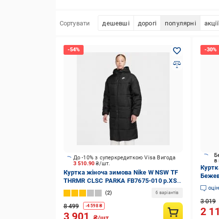
Сортувати
дешевші
дорогі
популярні
акції
Б
До -10% з суперкредиткою Visa Вигода
в
3 510.90
₴/шт.
Куртк
Куртка жіноча зимова Nike W NSW TF
Бежев
THRMR CLSC PARKA FB7675-010 р.XS
оці
чорна
2
6 варіантів
3 019
8 499
-
4 598
₴
2 1
3 901
₴/шт.