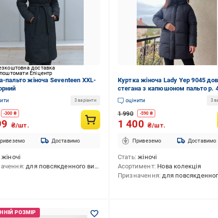
езкоштовна доставка
 поштомати Епіцентр
а-пальто жіноча Seventeen XXL-
Куртка жіноча Lady Yep 9045 дов
орний
стегана з капюшоном пальто р. 
Чорний (3082)
нити
оцінити
3 варіанти
3 в
1 990
-
300
₴
-
590
₴
99
1 400
₴/шт.
₴/шт.
ривеземо
Доставимо
Привеземо
Доставимо
жіночі
Стать
жіночі
начення
для повсякденного використання
Асортимент
Нова колекція
Призначення
для повсякденного викори