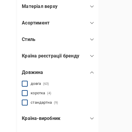
Матеріал верху
нейлон
(3)
Асортимент
плащова тканина
(9)
Нова колекція
(60)
поліестер
(67)
Стиль
Останній розмір
(2)
поліамід
(1)
повсякденний
(72)
Outlet
(5)
Країна реєстрації бренду
Китай
(53)
Довжина
США
(5)
Україна
(2)
довга
(63)
коротка
(4)
стандартна
(9)
Країна-виробник
В'єтнам
(6)