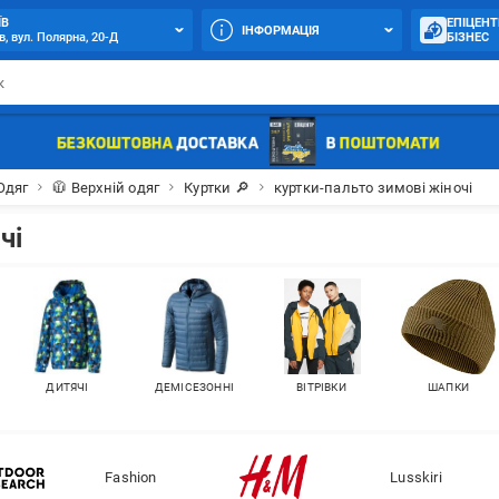
ЇВ
ЕПІЦЕНТ
ІНФОРМАЦІЯ
в, вул. Полярна, 20-Д
БІЗНЕС
Одяг
🧥 Верхній одяг
Куртки 🔎
куртки-пальто зимові жіночі
чі
ДИТЯЧІ
ДЕМІСЕЗОННІ
ВІТРІВКИ
ШАПКИ
Fashion
Lusskiri