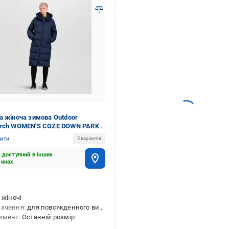
а жіноча зимова Outdoor
rch WOMEN'S COZE DOWN PARKA
9-1289 р.S синя
нити
5 варіантів
 доступний в інших
зинах
жіночі
начення
для повсякденного використання
имент
Останній розмір