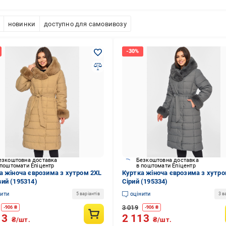
новинки
доступно для самовивозу
езкоштовна доставка
Безкоштовна доставка
 поштомати Епіцентр
в поштомати Епіцентр
а жіноча єврозима з хутром 2XL
Куртка жіноча єврозима з хутро
ий (195314)
Сірий (195334)
нити
оцінити
5 варіантів
3 в
3 019
-
906
₴
-
906
₴
13
2 113
₴/шт.
₴/шт.