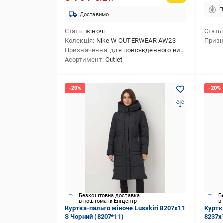
П
Доставимо
Стать
жіночі
Стать
Колекція
Nike W OUTERWEAR AW23
Приз
Призначення
для повсякденного використання
Асортимент
Outlet
Безкоштовна доставка
Б
в поштомати Епіцентр
в
Куртка-пальто жіноче Lusskiri 8207x11
Куртк
S Чорний (8207*11)
8237x