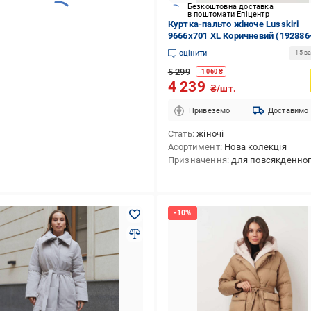
Безкоштовна доставка
в поштомати Епіцентр
Куртка-пальто жіноче Lusskiri
9666x701 XL Коричневий (192886
оцінити
15 ва
5 299
-
1 060
₴
4 239
₴/шт.
Привеземо
Доставимо
Стать
жіночі
Асортимент
Нова колекція
Призначення
для повсякденного викори