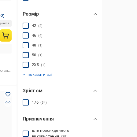
Розмір
-2)
ріантів
42
(2)
46
(4)
48
(1)
50
(1)
2XS
(1)
стання
XS
S
M
L
XL
2XL
3XL
(16)
(16)
(13)
(16)
(3)
(13)
(3)
показати всі
Зріст см
176
(54)
Призначення
для повсякденного
використання
(78)