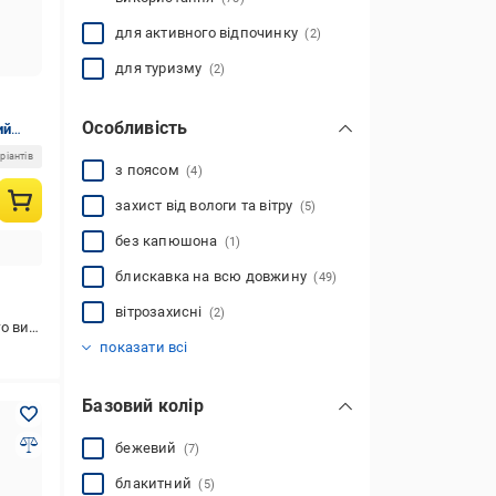
для активного відпочинку
(2)
для туризму
(2)
Особливість
ий
ріантів
з поясом
(4)
захист від вологи та вітру
(5)
без капюшона
(1)
блискавка на всю довжину
(49)
вітрозахисні
(2)
стання
з капюшоном
комфортна посадка
утеплені
(15)
(66)
(5)
показати всі
Базовий колір
бежевий
(7)
блакитний
(5)