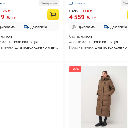
нити
оцінити
14 варіантів
9 ва
5 699
-
980
₴
-
1 140
₴
19
4 559
₴/шт.
₴/шт.
ривеземо
Доставимо
Привеземо
Доставимо
жіночі
Стать
жіночі
имент
Нова колекція
Асортимент
Нова колекція
начення
для повсякденного використання
Призначення
для повсякденного викори