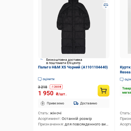
Безкоштовна доставка
в поштомати Епіцентр
Пальто H&M XS Чорний (A1101104440)
Куртк
Resea
27758
оцінити
оці
3 218
-
1 268
₴
Товар
1 950
мага
₴/шт.
Привеземо
Доставимо
Стать
жіночі
Стать
Асортимент
Останній розмір
Приз
Призначення
для повсякденного використання
Асорт