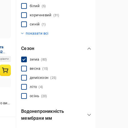
білий
(5)
коричневий
(31)
синій
(1)
сірий
чорний
(11)
(20)
показати всі
га
Сезон
42
зима
аріанти
(80)
весна
(15)
демісезон
(25)
літо
(4)
осінь
(20)
стання
Водонепроникність
мембрани мм
10000
(54)