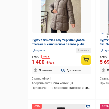
Б
в
Куртка жіноча Lady Yep 9045 довга
Куртк
стегана з капюшоном пальто р. 46
3XL Ч
Коричневий (3087)
оцінити
оці
3 варіанти
1 990
5 999
-
590
₴
1 400
5 6
₴/шт.
Привеземо
Доставимо
П
Стать
жіночі
Стать
Асортимент
Нова колекція
Приз
Призначення
для повсякденного використання