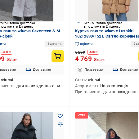
езкоштовна доставка
Безкоштовна доставка
 поштомати Епіцентр
в поштомати Епіцентр
а-пальто жіноча Seventeen S-M
Куртка-пальто жіноче Lusskiri
о-сірий
9621x899/152 L Світло-коричнев
(192891-2)
нити
оцінити
3 варіанти
5 ва
5 299
-
300
₴
-
530
₴
99
4 769
₴/шт.
₴/шт.
ривеземо
Доставимо
Привеземо
Доставимо
жіночі
Стать
жіночі
начення
для повсякденного використання
Асортимент
Нова колекція
Призначення
для повсякденного викори