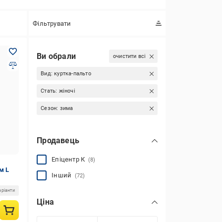
Фільтрувати
Ви обрали
очистити всі
Вид:
куртка-пальто
Стать:
жіночі
Сезон:
зима
Продавець
Епіцентр К
(8)
м L
Інший
(72)
аріанти
Ціна