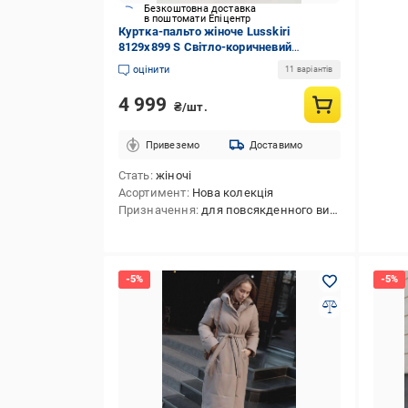
Безкоштовна доставка
в поштомати Епіцентр
Куртка-пальто жіноче Lusskiri
8129x899 S Світло-коричневий
(192888)
оцінити
11 варіантів
4 999
₴/шт.
Привеземо
Доставимо
Стать
жіночі
Асортимент
Нова колекція
Призначення
для повсякденного використання