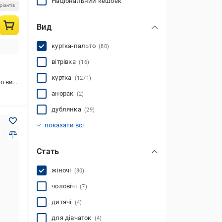
Національний кешбек
ріантів
Вид
куртка-пальто
(80)
вітрівка
(16)
куртка
(1271)
стання
анорак
(2)
дублянка
(29)
куртка-аляска
куртка-піджак
куртка-сорочка
парка
пуховик
стьобані
тедді
(7)
(32)
(232)
(72)
(23)
(3)
(4)
показати всі
Стать
жіночі
(80)
чоловічі
(7)
дитячі
(4)
для дівчаток
(4)