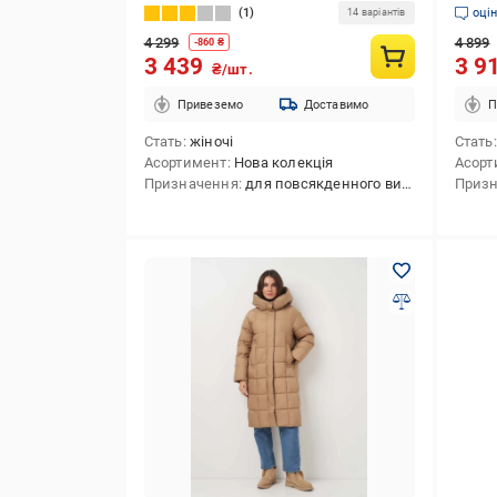
1
оці
14 варіантів
4 299
4 899
-
860
₴
3 439
3 9
₴/шт.
Привеземо
Доставимо
П
Стать
жіночі
Стать
Асортимент
Нова колекція
Асорт
Призначення
для повсякденного використання
Приз