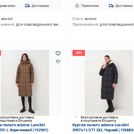
ривеземо
Доставимо
Привеземо
Доставимо
жіночі
Стать
жіночі
начення
для повсякденного використання
Призначення
для повсякденного викори
езкоштовна доставка
Безкоштовна доставка
 поштомати Епіцентр
в поштомати Епіцентр
а-пальто жіноче Lusskiri
Куртка-пальто жіноче Lusskiri
701 L Коричневий (192901)
3907x11/271 2XL Чорний (192883