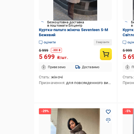
Безкоштовна доставка
Б
в поштомати Епіцентр
в
Куртка-пальто жіноча Seventeen S-M
Куртк
Бежевий
Світл
оцінити
оці
3 варіанти
5 999
5 999
-
300
₴
5 699
5 6
₴/шт.
Привеземо
Доставимо
П
Стать
жіночі
Стать
Призначення
для повсякденного використання
Приз