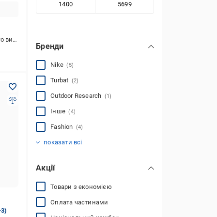
стання
Бренди
Nike
(5)
Turbat
(2)
Outdoor Research
(1)
Інше
(4)
Fashion
(4)
H&M
Lusskiri
Seventeen
(1)
(54)
(9)
показати всі
Акції
Товари з економією
Оплата частинами
-3)