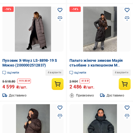
Пуховик X-Woyz LS-8898-19 S
Пальто жіноче зимове Марія
Мокко (2000002512837)
стьобане з капюшоном M
Чорний (29707744)
оцінити
оцінити
4 варіанти
4 варіанти
5 518.80
2 904
-
919.80
₴
-
418
₴
4 599
2 486
₴/шт.
₴/шт.
Доставимо
Привеземо
Доставимо