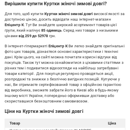
Вирішили купити Куртки жіночі зимові довгі?
Для того, щоб купити
Куртки жіночі зимові довгі
високої якості за
доступною ціною, досить відвідати наш інтернет-магазин
Епіцентр К
. Тут Ви знайдете широкий асортимент товарів цієї
групи, який налічує
85 одиниць
. Серед них товари з низькими
цінами
від 259 до 52978
грн.
В інтернет-гіпермаркеті
Епіцентр К
Ви легко знайдете оригінальні
фото цих товарів, дізнаєтеся основні характеристики і технічні
дані. Крім цього, на сайті можна почитати корисні відгуки від
покупців. Також тут можна ознайомитися з цікавими статтями з
різних тем і подивитися відеоогляди на найбільш затребувані
товари категорії
. Для покупця регулярно проводяться акції,
розпродажі та знижки з безліччю вигідних позицій. Купуючи у
нас, Ви отримаєте сертифікований товар з офіційною гарантією
від виробника, зможете забрати його в Києві або в будь-якому
іншому місті України, попередньо оформивши доставку або
скориставшися безкоштовним самовивозом.
Ціни на Куртки жіночі зимові довгі
Товар
Ціна