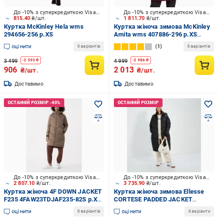
До -10% з суперкредиткою Visa Вигода
До -10% з суперкредиткою Visa Вигода
815.40
₴/шт.
1 811.70
₴/шт.
Куртка McKinley Hela wms
Куртка жіноча зимова McKinley
294656-256 р.XS
Amita wms 407886-296 р.XS
рожева
оцінити
1
6 варіантів
6 варіантів
3 499
4 999
-
2 593
₴
-
2 986
₴
906
2 013
₴/шт.
₴/шт.
Доставимо
Доставимо
До -10% з суперкредиткою Visa Вигода
До -10% з суперкредиткою Visa Вигода
2 807.10
₴/шт.
3 735.90
₴/шт.
Куртка жіноча 4F DOWN JACKET
Куртка жіноча зимова Ellesse
F235 4FAW23TDJAF235-82S р.XS
CORTESE PADDED JACKET
бежева
SGT19177011 р.L чорна
оцінити
оцінити
6 варіантів
4 варіанти