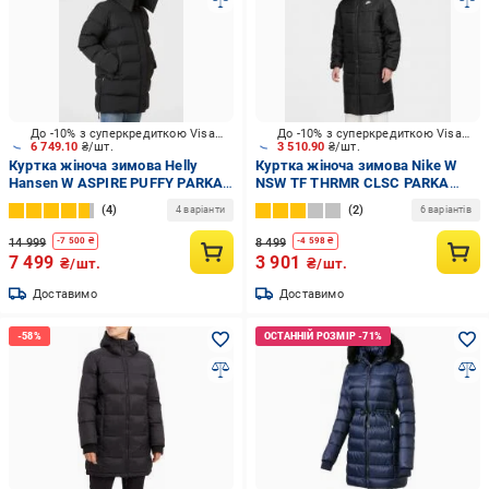
До -10% з суперкредиткою Visa Вигода
До -10% з суперкредиткою Visa Вигода
6 749.10
₴/шт.
3 510.90
₴/шт.
Куртка жіноча зимова Helly
Куртка жіноча зимова Nike W
Hansen W ASPIRE PUFFY PARKA
NSW TF THRMR CLSC PARKA
53515-990 р.S чорна
FB7675-010 р.XS чорна
4
2
4 варіанти
6 варіантів
14 999
8 499
-
7 500
₴
-
4 598
₴
7 499
3 901
₴/шт.
₴/шт.
Доставимо
Доставимо