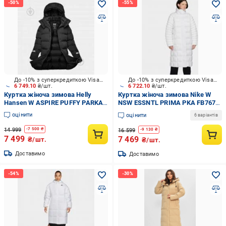
До -10% з суперкредиткою Visa Вигода
До -10% з суперкредиткою Visa Вигода
6 749.10
₴/шт.
6 722.10
₴/шт.
Куртка жіноча зимова Helly
Куртка жіноча зимова Nike W
Hansen W ASPIRE PUFFY PARKA
NSW ESSNTL PRIMA PKA FB7670-
53515_990 р.XL чорна
100 р.L біла
оцінити
оцінити
6 варіантів
14 999
-
7 500
₴
16 599
-
9 130
₴
7 499
7 469
₴/шт.
₴/шт.
Доставимо
Доставимо