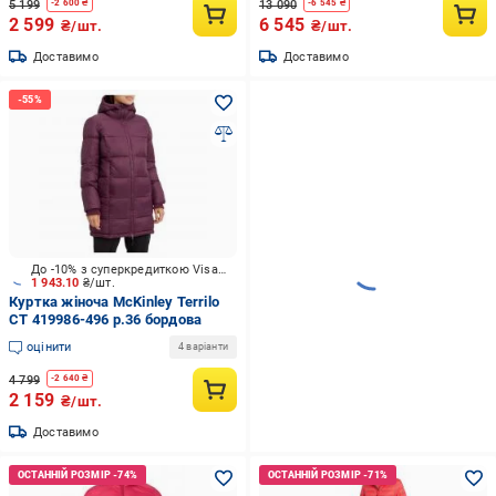
5 199
13 090
-
2 600
₴
-
6 545
₴
2 599
6 545
₴/шт.
₴/шт.
Доставимо
Доставимо
До -10% з суперкредиткою Visa Вигода
1 943.10
₴/шт.
Куртка жіноча McKinley Terrilo
CT 419986-496 р.36 бордова
оцінити
4 варіанти
4 799
-
2 640
₴
2 159
₴/шт.
Доставимо