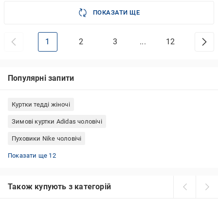
ПОКАЗАТИ ЩЕ
1
2
3
...
12
Популярні запити
Куртки тедді жіночі
Зимові куртки Adidas чоловічі
Пуховики Nike чоловічі
Куртки зефірка зима
Куртки Columbia чоловічі
Жовті пуховики
Куртки жіночі 74 розміру
Плюшеві куртки жіночі
Куртки жіночі демісезонні Туреччина
Парка для риболовлі
Куртки чоловічі з капюшоном
Чоловічі куртки софтшелл
Куртка Puma чоловіча
Чоловічі куртки Avecs
Вітрівки Nike чоловічі
Показати ще 12
Також купують з категорій