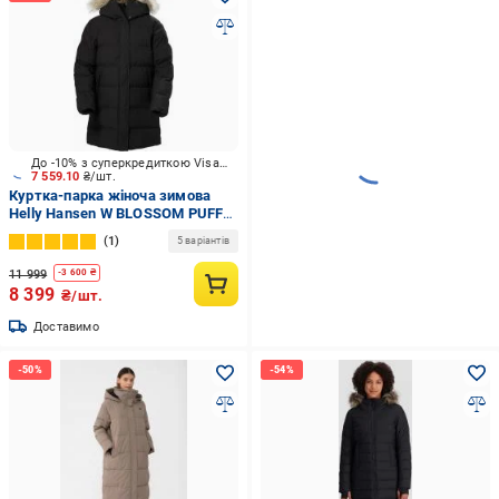
До -10% з суперкредиткою Visa Вигода
7 559.10
₴/шт.
Куртка-парка жіноча зимова
Helly Hansen W BLOSSOM PUFFY
PARKA 53624_990 р.L чорна
1
5 варіантів
11 999
-
3 600
₴
8 399
₴/шт.
Доставимо