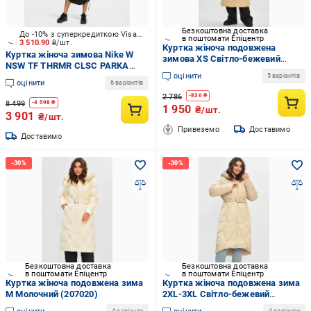
Безкоштовна доставка
До -10% з суперкредиткою Visa Вигода
в поштомати Епіцентр
3 510.90
₴/шт.
Куртка жіноча подовжена
Куртка жіноча зимова Nike W
зимова XS Світло-бежевий
NSW TF THRMR CLSC PARKA
(207188)
оцінити
FB7675-100 р.M біла
5 варіантів
оцінити
6 варіантів
2 786
-
836
₴
8 499
-
4 598
₴
1 950
₴/шт.
3 901
₴/шт.
Привеземо
Доставимо
Доставимо
Безкоштовна доставка
Безкоштовна доставка
в поштомати Епіцентр
в поштомати Епіцентр
Куртка жіноча подовжена зима
Куртка жіноча подовжена зима
M Молочний (207020)
2XL-3XL Світло-бежевий
(207033)