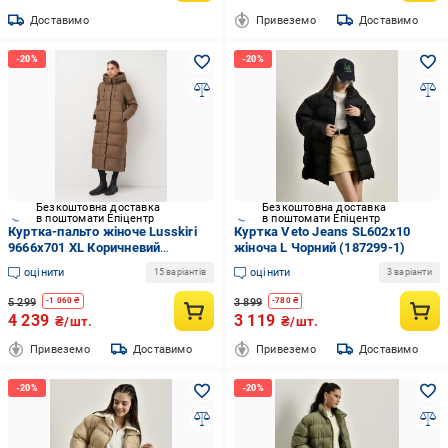
Доставимо
Привеземо
Доставимо
Безкоштовна доставка
Безкоштовна доставка
в поштомати Епіцентр
в поштомати Епіцентр
Куртка-пальто жіноче Lusskiri
Куртка Veto Jeans SL602x10
9666x701 XL Коричневий
жіноча L Чорний (187299-1)
(192886-2)
оцінити
оцінити
15 варіантів
3 варіанти
5 299
3 899
-
1 060
₴
-
780
₴
4 239
3 119
₴/шт.
₴/шт.
Привеземо
Доставимо
Привеземо
Доставимо