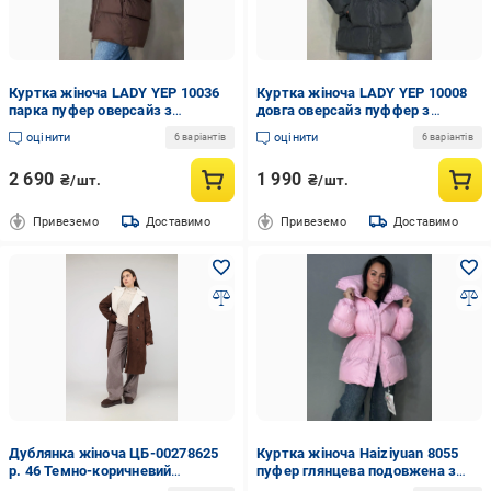
Куртка жіноча LADY YEP 10036
Куртка жіноча LADY YEP 10008
парка пуфер оверсайз з
довга оверсайз пуффер з
капюшоном р. 44 Коричневий
капюшоном р. 42 Чорний (5514)
оцінити
оцінити
6 варіантів
6 варіантів
(5580)
2 690
1 990
₴/шт.
₴/шт.
Привеземо
Доставимо
Привеземо
Доставимо
Дублянка жіноча ЦБ-00278625
Куртка жіноча Haiziyuan 8055
р. 46 Темно-коричневий
пуфер глянцева подовжена з
(SKT001070475)
утяжкою на талії XL Рожевий