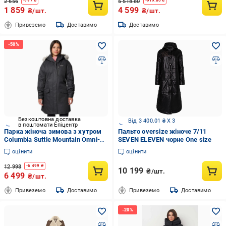
2 656
5 518.80
-
797
₴
-
919.80
₴
1 859
4 599
₴/шт.
₴/шт.
Привеземо
Доставимо
Доставимо
Безкоштовна доставка
Від 3 400.01 ₴ X 3
в поштомати Епіцентр
Парка жіноча зимова з хутром
Пальто oversize жіноче 7/11
Columbia Suttle Mountain Omni-
SEVEN ELEVEN чорне One size
Shield Omni-Heat L Чорний
оцінити
оцінити
(1799751011)
12 998
-
6 499
₴
10 199
₴/шт.
6 499
₴/шт.
Привеземо
Доставимо
Привеземо
Доставимо