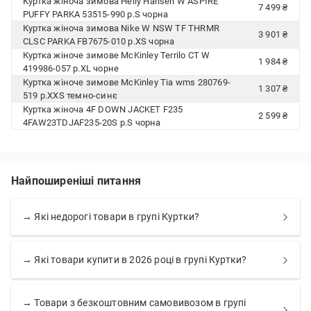
Куртка жіноча зимова Helly Hansen W ASPIRE
7 499 ₴
PUFFY PARKA 53515-990 р.S чорна
Куртка жіноча зимова Nike W NSW TF THRMR
3 901 ₴
CLSC PARKA FB7675-010 р.XS чорна
Куртка жіноче зимове McKinley Terrilo CT W
1 984 ₴
419986-057 р.XL чорне
Куртка жіноче зимове McKinley Tia wms 280769-
1 307 ₴
519 р.XXS темно-синє
Куртка жіноча 4F DOWN JACKET F235
2 599 ₴
4FAW23TDJAF235-20S р.S чорна
Найпоширеніші питання
→ Які недорогі товари в групі Куртки?
→ Які товари купити в 2026 році в групі Куртки?
→ Товари з безкоштовним самовивозом в групі