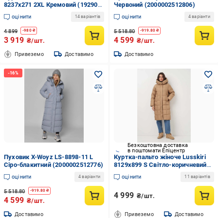
8237x271 2XL Кремовий (192902-
Червоний (2000002512806)
3)
оцінити
оцінити
14 варіантів
4 варіанти
4 899
5 518.80
-
980
₴
-
919.80
₴
3 919
4 599
₴/шт.
₴/шт.
Привеземо
Доставимо
Доставимо
Безкоштовна доставка
в поштомати Епіцентр
Пуховик X-Woyz LS-8898-11 L
Куртка-пальто жіноче Lusskiri
Сіро-блакитний (2000002512776)
8129x899 S Світло-коричневий
(192888)
оцінити
оцінити
4 варіанти
11 варіантів
5 518.80
-
919.80
₴
4 999
₴/шт.
4 599
₴/шт.
Доставимо
Привеземо
Доставимо