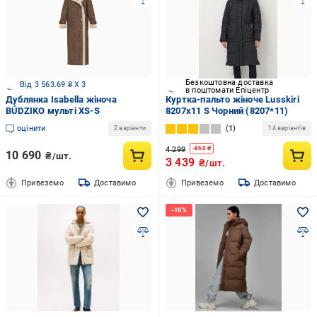
Безкоштовна доставка
Від 3 563.69 ₴ X 3
в поштомати Епіцентр
Дублянка Isabella жіноча
Куртка-пальто жіноче Lusskiri
BÚDZIKO мульті XS-S
8207x11 S Чорний (8207*11)
оцінити
1
2 варіанти
14 варіантів
4 299
-
860
₴
10 690
₴/шт.
3 439
₴/шт.
Привеземо
Доставимо
Привеземо
Доставимо