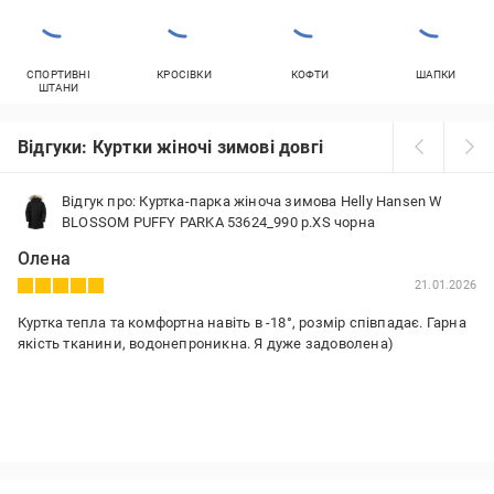
СПОРТИВНІ
КРОСІВКИ
КОФТИ
ШАПКИ
ШТАНИ
Відгуки: Куртки жіночі зимові довгі
Відгук про: Куртка-парка жіноча зимова Helly Hansen W
BLOSSOM PUFFY PARKA 53624_990 р.XS чорна
Олена
21.01.2026
Куртка тепла та комфортна навіть в -18°, розмір співпадає. Гарна
якість тканини, водонепроникна. Я дуже задоволена)