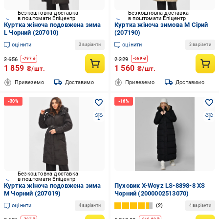
Безкоштовна доставка
Безкоштовна доставка
в поштомати Епіцентр
в поштомати Епіцентр
Куртка жіноча подовжена зима
Куртка жіноча зимова M Сірий
L Чорний (207010)
(207190)
оцінити
оцінити
3 варіанти
3 варіанти
2 656
2 229
-
797
₴
-
669
₴
1 859
1 560
₴/шт.
₴/шт.
Привеземо
Доставимо
Привеземо
Доставимо
Безкоштовна доставка
в поштомати Епіцентр
Куртка жіноча подовжена зима
Пуховик X-Woyz LS-8898-8 XS
M Чорний (207019)
Чорний (2000002513070)
оцінити
2
4 варіанти
4 варіанти