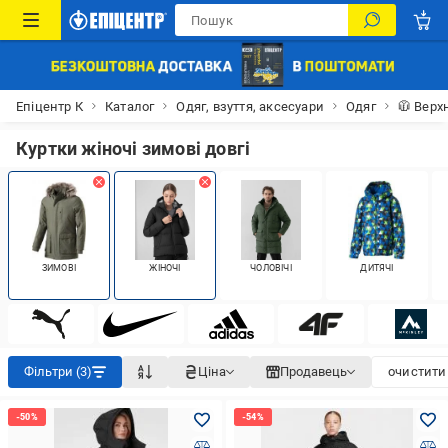
Епіцентр К
Каталог
Одяг, взуття, аксесуари
Одяг
🧥 Верх
Куртки жіночі зимові довгі
ЗИМОВІ
ЖІНОЧІ
ЧОЛОВІЧІ
ДИТЯЧІ
Фільтри (3)
Ціна
Продавець
очистити 