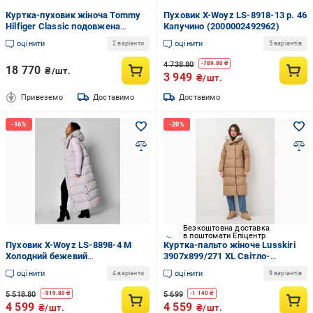
Куртка-пуховик жіноча Tommy
Пуховик X-Woyz LS-8918-13 р. 46
Hilfiger Classic подовжена
Капучино (2000002492962)
Premium водонепроникна S
оцінити
оцінити
2 варіанти
5 варіантів
Світло-бежевий (34179337)
4 738.80
-
789.80
₴
18 770
₴/шт.
3 949
₴/шт.
Привеземо
Доставимо
Доставимо
Безкоштовна доставка
в поштомати Епіцентр
Пуховик X-Woyz LS-8898-4 M
Куртка-пальто жіноче Lusskiri
Холодний бежевий
3907x899/271 XL Світло-
(2000002512882)
коричневий (192884-3)
оцінити
оцінити
4 варіанти
9 варіантів
5 518.80
5 699
-
919.80
₴
-
1 140
₴
4 599
4 559
₴/шт.
₴/шт.