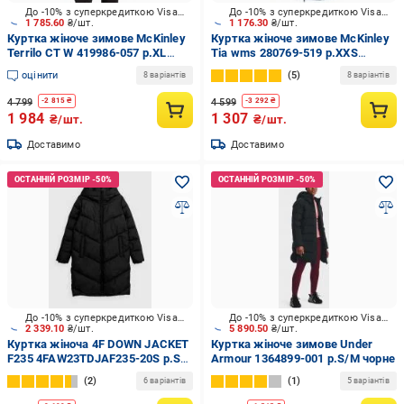
До -10% з суперкредиткою Visa Вигода
До -10% з суперкредиткою Visa Вигода
1 785.60
₴/шт.
1 176.30
₴/шт.
Куртка жіноче зимове McKinley
Куртка жіноче зимове McKinley
Terrilo CT W 419986-057 р.XL
Tia wms 280769-519 р.XXS
чорне
темно-синє
оцінити
5
8 варіантів
8 варіантів
4 799
4 599
-
2 815
₴
-
3 292
₴
1 984
1 307
₴/шт.
₴/шт.
Доставимо
Доставимо
До -10% з суперкредиткою Visa Вигода
До -10% з суперкредиткою Visa Вигода
2 339.10
₴/шт.
5 890.50
₴/шт.
Куртка жіноча 4F DOWN JACKET
Куртка жіноче зимове Under
F235 4FAW23TDJAF235-20S р.S
Armour 1364899-001 р.S/M чорне
чорна
2
1
6 варіантів
5 варіантів