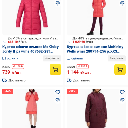
До -10% з суперкредиткою Visa Вигода
До -10% з суперкредиткою Visa Вигода
665.10
₴/шт.
1 029.60
₴/шт.
Куртка жіноче зимове McKinley
Куртка жіноче зимове McKinley
Jordy II pa wms 407692-289
Wells wms 280794-256 р.XXS
р.XXS бордове
червоне
оцінити
оцінити
6 варіантів
6 варіантів
2 899
3 999
-
2 160
₴
-
2 855
₴
739
1 144
₴/шт.
₴/шт.
Доставимо
Доставимо