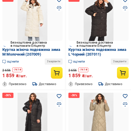
Безкоштовна доставка
Безкоштовна доставка
в поштомати Епіцентр
в поштомати Епіцентр
Куртка жіноча подовжена зима
Куртка жіноча подовжена зима
M Молочний (207009)
L Чорний (207011)
оцінити
оцінити
3 варіанти
3 варіанти
2 656
2 656
-
797
₴
-
797
₴
1 859
1 859
₴/шт.
₴/шт.
Привеземо
Доставимо
Привеземо
Доставимо