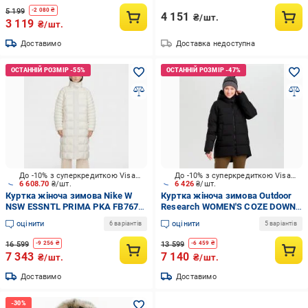
5 199
-
2 080
₴
4 151
₴/шт.
3 119
₴/шт.
Доставимо
Доставка недоступна
До -10% з суперкредиткою Visa Вигода
До -10% з суперкредиткою Visa Вигода
6 608.70
₴/шт.
6 426
₴/шт.
Куртка жіноча зимова Nike W
Куртка жіноча зимова Outdoor
NSW ESSNTL PRIMA PKA FB7670-
Research WOMEN'S COZE DOWN
104 р.M бежева
COAT 283203-0001 р.S чорна
оцінити
оцінити
6 варіантів
5 варіантів
16 599
13 599
-
9 256
₴
-
6 459
₴
7 343
7 140
₴/шт.
₴/шт.
Доставимо
Доставимо