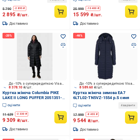
світло-коричнева
5 790
25 999
-
2 895
₴
-
10 400
₴
2 895
15 599
₴/шт.
₴/шт.
Доставимо
Доставимо
До -10% з суперкредиткою Visa Вигода
До -10% з суперкредиткою Visa Вигода
8 378.10
₴/шт.
8 589.60
₴/шт.
Куртка жіноча Columbia PIKE
Куртка жіноча зимова EA7
LAKE II LONG PUFFER 2051351-
6LTL02-TN5VZ-1554 р.S синя
011 р.L чорна
оцінити
оцінити
4 варіанти
11 639
-
2 330
₴
17 999
-
8 455
₴
9 309
9 544
₴/шт.
₴/шт.
Доставимо
Доставимо