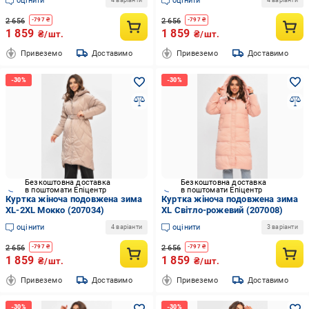
оцінити
оцінити
4 варіанти
4 варіанти
2 656
2 656
-
797
₴
-
797
₴
1 859
1 859
₴/шт.
₴/шт.
Привеземо
Доставимо
Привеземо
Доставимо
Безкоштовна доставка
Безкоштовна доставка
в поштомати Епіцентр
в поштомати Епіцентр
Куртка жіноча подовжена зима
Куртка жіноча подовжена зима
XL-2XL Мокко (207034)
XL Світло-рожевий (207008)
оцінити
оцінити
4 варіанти
3 варіанти
2 656
2 656
-
797
₴
-
797
₴
1 859
1 859
₴/шт.
₴/шт.
Привеземо
Доставимо
Привеземо
Доставимо