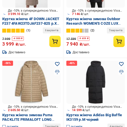
До -10% з суперкредиткою Visa Вигода
До -10% з суперкредиткою Visa Вигода
3 599.10
₴/шт.
7 146
₴/шт.
Куртка жіноча 4F DOWN JACKET
Куртка жіноча зимова Outdoor
F237 4FAW23TDJAF237-82S р.XS
Research WOMEN'S COZE LUX
коричнева
DOWN PARKA 300588-0001 р.S
1
2
6 варіантів
5 варіантів
чорна
7 999
17 599
-
4 000
₴
-
9 659
₴
3 999
7 940
₴/шт.
₴/шт.
Доставимо
Доставимо
До -10% з суперкредиткою Visa Вигода
До -10% з суперкредиткою Visa Вигода
2 605.50
₴/шт.
14 599
₴/шт.
Куртка жіноча зимова Puma
Куртка жіноча Adidas Big Baffle
PACKLITE PRIMALOFT LONG
IK3159 р.M чорний
HOODED JACKET 84940667 р.M
оцінити
оцінити
5 варіантів
4 варіанти