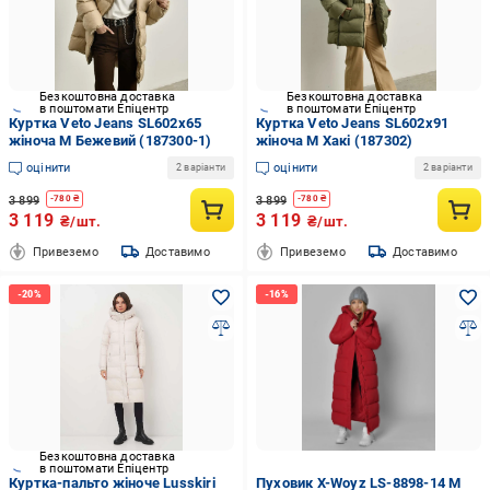
Безкоштовна доставка
Безкоштовна доставка
в поштомати Епіцентр
в поштомати Епіцентр
Куртка Veto Jeans SL602x65
Куртка Veto Jeans SL602x91
жіноча M Бежевий (187300-1)
жіноча М Хакі (187302)
оцінити
оцінити
2 варіанти
2 варіанти
3 899
3 899
-
780
₴
-
780
₴
3 119
3 119
₴/шт.
₴/шт.
Привеземо
Доставимо
Привеземо
Доставимо
Безкоштовна доставка
в поштомати Епіцентр
Куртка-пальто жіноче Lusskiri
Пуховик X-Woyz LS-8898-14 М