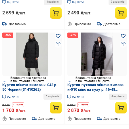
оцінити
оцінити
4 варіанти
9 варіантів
(5967)
2 599
2 490
₴/шт.
₴/шт.
Доставимо
Привеземо
Доставимо
Безкоштовна доставка
Безкоштовна доставка
в поштомати Епіцентр
в поштомати Епіцентр
Куртка жіноча зимова к-042 р.
Куртка-пуховик жіноча зимова
50 Чорний (31410262)
к-010 мікс на пуху р. 46-48
Чорний (31410319)
оцінити
оцінити
5 варіантів
4 варіанти
3 100
3 950
-
1 400
₴
-
1 080
₴
1 700
2 870
₴/шт.
₴/шт.
Привеземо
Доставимо
Привеземо
Доставимо