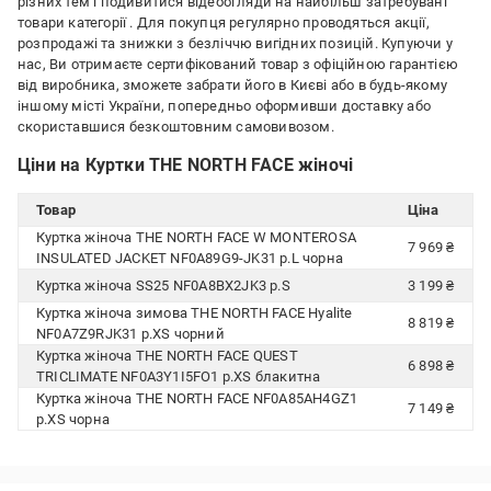
різних тем і подивитися відеоогляди на найбільш затребувані
товари категорії
. Для покупця регулярно проводяться акції,
розпродажі та знижки з безліччю вигідних позицій. Купуючи у
нас, Ви отримаєте сертифікований товар з офіційною гарантією
від виробника, зможете забрати його в Києві або в будь-якому
іншому місті України, попередньо оформивши доставку або
скориставшися безкоштовним самовивозом.
Ціни на Куртки THE NORTH FACE жіночі
Товар
Ціна
Куртка жіноча THE NORTH FACE W MONTEROSA
7 969 ₴
INSULATED JACKET NF0A89G9-JK31 р.L чорна
Куртка жіноча SS25 NF0A8BX2JK3 р.S
3 199 ₴
Куртка жіноча зимова THE NORTH FACE Hyalite
8 819 ₴
NF0A7Z9RJK31 р.XS чорний
Куртка жіноча THE NORTH FACE QUEST
6 898 ₴
TRICLIMATE NF0A3Y1I5FO1 р.XS блакитна
Куртка жіноча THE NORTH FACE NF0A85AH4GZ1
7 149 ₴
р.XS чорна