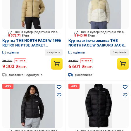
До -10% з суперкредиткою Visa Вигода
До -10% з суперкредиткою Visa Вигода
8 372.71
₴/шт.
5 940.90
₴/шт.
Куртка THE NORTH FACE W 1996
Куртка жіноча зимова THE
RETRO NUPTSE JACKET
NORTH FACE W SAIKURU JACKET
NF0A3XEOGM31 р.XS
NF0A89JDTIU1 р.S бежева
оцінити
оцінити
4 варіанти
5 варіантів
18 499
13 099
-
9 196
₴
-
6 498
₴
9 303
6 601
₴/шт.
₴/шт.
Доставка недоступна
Доставимо