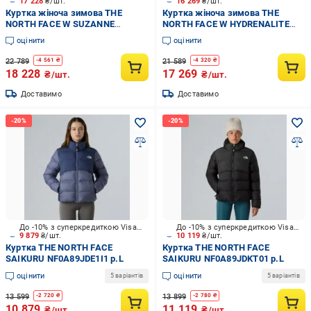
17 228
₴/шт.
16 269
₴/шт.
Куртка жіноча зимова THE
Куртка жіноча зимова THE
NORTH FACE W SUZANNE
NORTH FACE W HYDRENALITE
TRICLIMATE 2.0 NF0A8DZZJK31
CITY LONG DOWN HOODED PARK
оцінити
оцінити
р.S
NF0A8D3NJK31 р.XS чорна
22 789
21 589
-
4 561
₴
-
4 320
₴
18 228
17 269
₴/шт.
₴/шт.
Доставимо
Доставимо
До -10% з суперкредиткою Visa Вигода
До -10% з суперкредиткою Visa Вигода
9 879
₴/шт.
10 119
₴/шт.
Куртка THE NORTH FACE
Куртка THE NORTH FACE
SAIKURU NF0A89JDE1I1 р.L
SAIKURU NF0A89JDKT01 р.L
оцінити
оцінити
5 варіантів
5 варіантів
13 599
13 899
-
2 720
₴
-
2 780
₴
10 879
11 119
₴/шт.
₴/шт.