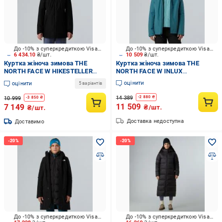
До -10% з суперкредиткою Visa Вигода
До -10% з суперкредиткою Visa Вигода
6 434.10
₴/шт.
10 509
₴/шт.
Куртка жіноча зимова THE
Куртка жіноча зимова THE
NORTH FACE W HIKESTELLER
NORTH FACE W INLUX
INSULATED PARKA
TRICLIMATE - EU NF0A8DZQFUK1
оцінити
оцінити
5 варіантів
NF0A8DYWKX71 р.L чорна
р.S
14 389
-
2 880
₴
10 999
-
3 850
₴
11 509
7 149
₴/шт.
₴/шт.
Доставка недоступна
Доставимо
До -10% з суперкредиткою Visa Вигода
До -10% з суперкредиткою Visa Вигода