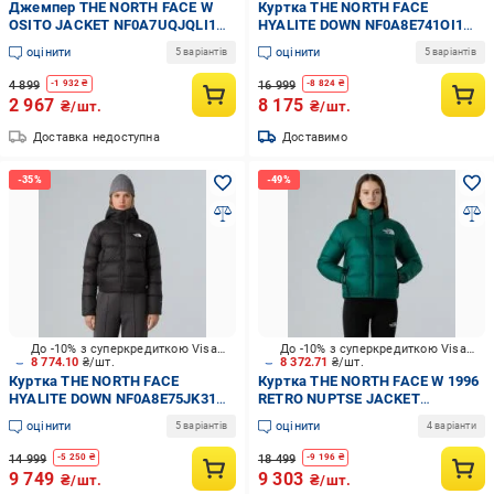
Джемпер THE NORTH FACE W
Куртка THE NORTH FACE
OSITO JACKET NF0A7UQJQLI1
HYALITE DOWN NF0A8E741OI1
р.XS
р.M
оцінити
оцінити
5 варіантів
5 варіантів
4 899
16 999
-
1 932
₴
-
8 824
₴
2 967
8 175
₴/шт.
₴/шт.
Доставка недоступна
Доставимо
До -10% з суперкредиткою Visa Вигода
До -10% з суперкредиткою Visa Вигода
8 774.10
₴/шт.
8 372.71
₴/шт.
Куртка THE NORTH FACE
Куртка THE NORTH FACE W 1996
HYALITE DOWN NF0A8E75JK31
RETRO NUPTSE JACKET
р.S
NF0A3XEO1KI1 р.M
оцінити
оцінити
5 варіантів
4 варіанти
14 999
18 499
-
5 250
₴
-
9 196
₴
9 749
9 303
₴/шт.
₴/шт.