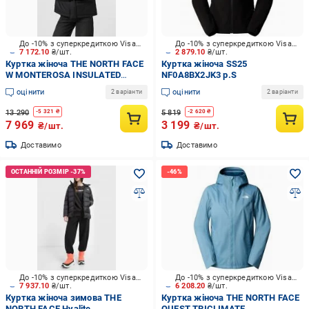
До -10% з суперкредиткою Visa Вигода
До -10% з суперкредиткою Visa Вигода
7 172.10
₴/шт.
2 879.10
₴/шт.
Куртка жіноча THE NORTH FACE
Куртка жіноча SS25
W MONTEROSA INSULATED
NF0A8BX2JK3 р.S
JACKET NF0A89G9-JK31 р.L
оцінити
оцінити
2 варіанти
2 варіанти
чорна
13 290
5 819
-
5 321
₴
-
2 620
₴
7 969
3 199
₴/шт.
₴/шт.
Доставимо
Доставимо
До -10% з суперкредиткою Visa Вигода
До -10% з суперкредиткою Visa Вигода
7 937.10
₴/шт.
6 208.20
₴/шт.
Куртка жіноча зимова THE
Куртка жіноча THE NORTH FACE
NORTH FACE Hyalite
QUEST TRICLIMATE