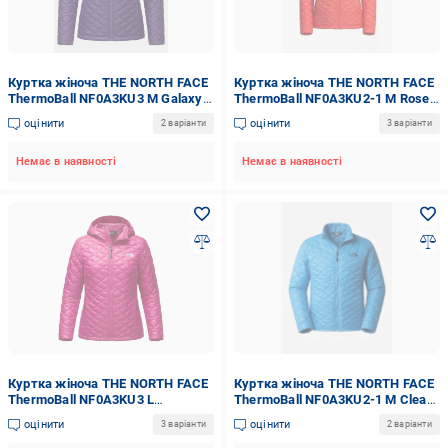
Куртка жіноча THE NORTH FACE
Куртка жіноча THE NORTH FACE
ThermoBall NF0A3KU3 M Galaxy
ThermoBall NF0A3KU2-1 M Rose
Purple
Red
оцінити
оцінити
2 варіанти
3 варіанти
Немає в наявності
Немає в наявності
Куртка жіноча THE NORTH FACE
Куртка жіноча THE NORTH FACE
ThermoBall NF0A3KU3 L
ThermoBall NF0A3KU2-1 M Clear
Luminous Pink
Lake Blue
оцінити
оцінити
3 варіанти
2 варіанти