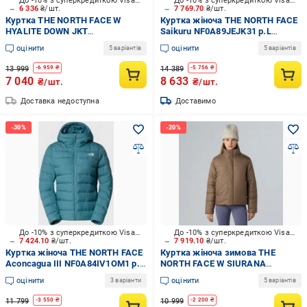
До -10% з суперкредиткою Visa Вигода
До -10% з суперкредиткою Visa Вигода
6 336
₴/шт.
7 769.70
₴/шт.
Куртка THE NORTH FACE W
Куртка жіноча THE NORTH FACE
HYALITE DOWN JKT
Saikuru NF0A89JEJK31 р.L
NF0A8E73JK31 р.L
чорний
оцінити
оцінити
5 варіантів
5 варіантів
13 999
14 389
-
6 959
₴
-
5 756
₴
7 040
8 633
₴/шт.
₴/шт.
Доставка недоступна
Доставимо
До -10% з суперкредиткою Visa Вигода
До -10% з суперкредиткою Visa Вигода
7 424.10
₴/шт.
7 919.10
₴/шт.
Куртка жіноча THE NORTH FACE
Куртка жіноча зимова THE
Aconcagua ІІІ NF0A84IV1OM1 р.S
NORTH FACE W SIURANA
блакитний
JACKET NF0A8DNSE1Q1 р.L
оцінити
оцінити
3 варіанти
5 варіантів
коричнева
11 799
10 999
-
3 550
₴
-
2 200
₴