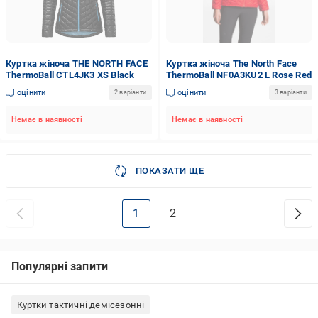
Куртка жіноча THE NORTH FACE
Куртка жіноча The North Face
ThermoBall CTL4JK3 XS Black
ThermoBall NF0A3KU2 L Rose Red
оцінити
оцінити
2 варіанти
3 варіанти
Немає в наявності
Немає в наявності
ПОКАЗАТИ ЩЕ
1
2
Популярні запити
Куртки тактичні демісезонні