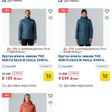
Доставимо
Доставимо
До -10% з суперкредиткою Visa Вигода
До -10% з суперкредиткою Visa Вигода
7 343.10
₴/шт.
8 639.10
₴/шт.
Куртка жіноча зимова THE
Куртка жіноча зимова THE
NORTH FACE W HUILA SYNTH
NORTH FACE W HUILA SYNTH
JACKET NF0A8DW6BQ51 р.M
PARKA NF0A8DW7BQ51 р.M
оцінити
оцінити
2 варіанти
3 варіанти
бірюзова
бірюзова
10 199
11 999
-
2 040
₴
-
2 400
₴
8 159
9 599
₴/шт.
₴/шт.
Доставка недоступна
Доставка недоступна