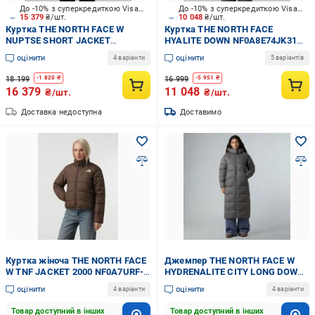
До -10% з суперкредиткою Visa Вигода
До -10% з суперкредиткою Visa Вигода
15 379
₴/шт.
10 048
₴/шт.
Куртка THE NORTH FACE W
Куртка THE NORTH FACE
NUPTSE SHORT JACKET
HYALITE DOWN NF0A8E74JK31
NF0A5GGEGOG1 р.L
р.XL
оцінити
оцінити
4 варіанти
5 варіантів
18 199
16 999
-
1 820
₴
-
5 951
₴
16 379
11 048
₴/шт.
₴/шт.
Доставка недоступна
Доставимо
Куртка жіноча THE NORTH FACE
Джемпер THE NORTH FACE W
W TNF JACKET 2000 NF0A7URF-
HYDRENALITE CITY LONG DOWN
1OI1 р.M коричнева
HOODED PARK NF0A8D3N0UZ1
оцінити
оцінити
4 варіанти
4 варіанти
р.S сірий
Товар доступний в інших
Товар доступний в інших