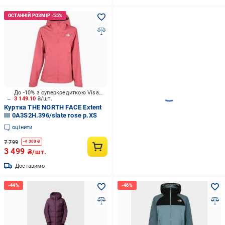
До -10% з суперкредиткою Visa Вигода
3 149.10
₴/шт.
Куртка THE NORTH FACE Extent
III 0A3S2H.396/slate rose р.XS
оцінити
7 799
-
4 300
₴
3 499
₴/шт.
Доставимо