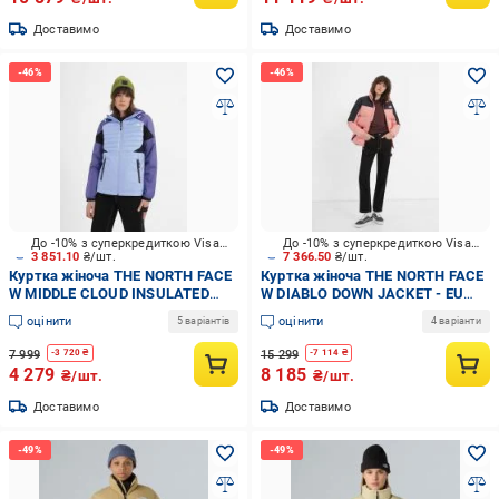
Доставимо
Доставимо
До -10% з суперкредиткою Visa Вигода
До -10% з суперкредиткою Visa Вигода
3 851.10
₴/шт.
7 366.50
₴/шт.
Куртка жіноча THE NORTH FACE
Куртка жіноча THE NORTH FACE
W MIDDLE CLOUD INSULATED
W DIABLO DOWN JACKET - EU
NF0A851UOS71 р.M блакитна
NF0A4SVKOF61 р.M рожева
оцінити
оцінити
5 варіантів
4 варіанти
7 999
15 299
-
3 720
₴
-
7 114
₴
4 279
8 185
₴/шт.
₴/шт.
Доставимо
Доставимо