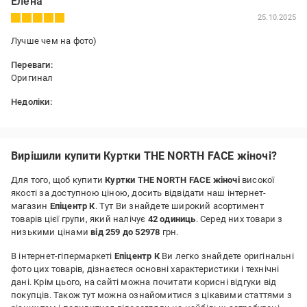
Елена
25.10.2025
Лучше чем на фото)
Переваги:
Оригинал
Недоліки:
Нет
Вирішили купити Куртки THE NORTH FACE жіночі?
Для того, щоб купити
Куртки THE NORTH FACE жіночі
високої
якості за доступною ціною, досить відвідати наш інтернет-
магазин
Епіцентр К
. Тут Ви знайдете широкий асортимент
товарів цієї групи, який налічує
42 одиниць
. Серед них товари з
низькими цінами
від 259 до 52978
грн.
В інтернет-гіпермаркеті
Епіцентр К
Ви легко знайдете оригінальні
фото цих товарів, дізнаєтеся основні характеристики і технічні
дані. Крім цього, на сайті можна почитати корисні відгуки від
покупців. Також тут можна ознайомитися з цікавими статтями з