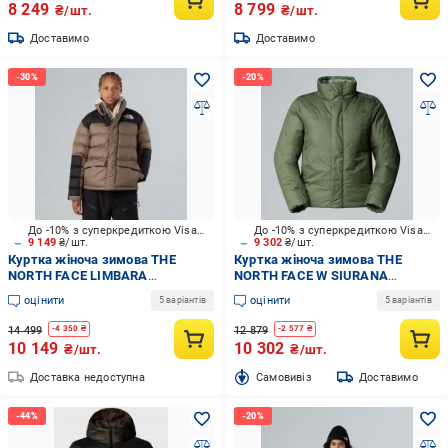
8 249
8 799
₴/шт.
₴/шт.
Доставимо
Доставимо
До -10% з суперкредиткою Visa Вигода
До -10% з суперкредиткою Visa Вигода
9 149
₴/шт.
9 302
₴/шт.
Куртка жіноча зимова THE
Куртка жіноча зимова THE
NORTH FACE LIMBARA
NORTH FACE W SIURANA
NF0A8DZXBOW1 р.L коричнева
JACKET NF0A8DNSD0I1 р.XS
оцінити
оцінити
5 варіантів
5 варіантів
зелена
14 499
12 879
-
4 350
₴
-
2 577
₴
10 149
10 302
₴/шт.
₴/шт.
Доставка недоступна
Cамовивіз
Доставимо