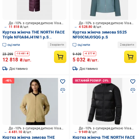
До -10% з суперкредиткою Visa Вигода
До -10% з суперкредиткою Visa Вигода
11 818
₴/шт.
4 528.80
₴/шт.
Куртка жіноча THE NORTH FACE
Куртка жіноча зимова SS25
Triple NF0A84J41NI1 р.S
NF00CMJ05QG р.S
фіолетова
оцінити
оцінити
3 варіанти
2 варіанти
23 299
9 409
-
10 481
₴
-
4 377
₴
12 818
5 032
₴/шт.
₴/шт.
Доставимо
Доставимо
До -10% з суперкредиткою Visa Вигода
До -10% з суперкредиткою Visa Вигода
4 481.10
₴/шт.
9 949
₴/шт.
Куртка жіноча зимова THE
Куртка жіноча THE NORTH FACE