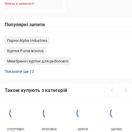
Немає в наявності
Популярні запити
Парки Alpha Industries
Куртка Puma жіноча
Мембранні куртки для риболовлі
Куртки стьобані жіночі весна
Сірі пуховики
Куртки жіночі 44 розміру
Коричневі пуховики
Сірі косухи
Куртки мембранні чоловічі
Куртки жіночі оверсайз
Пуховики жіночі
Пуховики Adidas
Двосторонні куртки чоловічі зимові
Куртки жіночі 74 розміру
Куртки чорні жіночі
Показати ще 12
Також купують з категорій
СПОРТИВНІ
КРОСІВКИ
КОФТИ
ШАПКИ