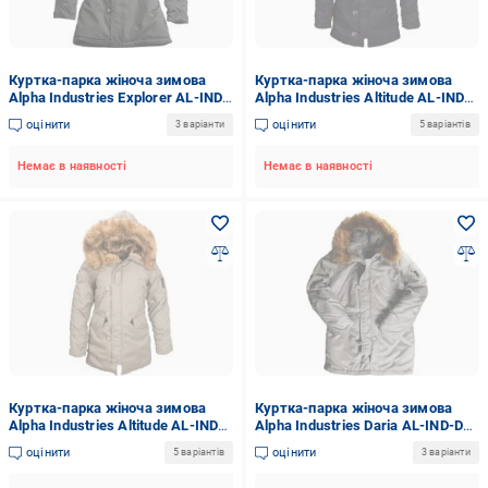
Куртка-парка жіноча зимова
Куртка-парка жіноча зимова
Alpha Industries Explorer AL-IND-
Alpha Industries Altitude AL-IND-
EX-GR р.XS grey
AL-BLU р.S синя
оцінити
оцінити
3 варіанти
5 варіантів
Немає в наявності
Немає в наявності
Куртка-парка жіноча зимова
Куртка-парка жіноча зимова
Alpha Industries Altitude AL-IND-
Alpha Industries Daria AL-IND-DA-
AL-GR р.L зелена
GR р.XL grey
оцінити
оцінити
5 варіантів
3 варіанти