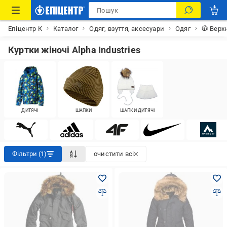
Епіцентр К
Каталог
Одяг, взуття, аксесуари
Одяг
🧥 Верх
Куртки жіночі Alpha Industries
ДИТЯЧІ
ШАПКИ
ШАПКИ ДИТЯЧІ
Фільтри (1)
очистити всі