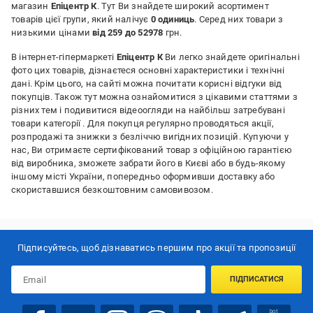
магазин
Епіцентр К
. Тут Ви знайдете широкий асортимент
товарів цієї групи, який налічує
0 одиниць
. Серед них товари з
низькими цінами
від 259 до 52978
грн.
В інтернет-гіпермаркеті
Епіцентр К
Ви легко знайдете оригінальні
фото цих товарів, дізнаєтеся основні характеристики і технічні
дані. Крім цього, на сайті можна почитати корисні відгуки від
покупців. Також тут можна ознайомитися з цікавими статтями з
різних тем і подивитися відеоогляди на найбільш затребувані
товари категорії
. Для покупця регулярно проводяться акції,
розпродажі та знижки з безліччю вигідних позицій. Купуючи у
нас, Ви отримаєте сертифікований товар з офіційною гарантією
від виробника, зможете забрати його в Києві або в будь-якому
іншому місті України, попередньо оформивши доставку або
скориставшися безкоштовним самовивозом.
Підписуйтесь, щоб дізнаватись першим про акції та пропозиції
ПІДПИСАТИСЯ
bot