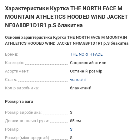
Характеристики Куртка THE NORTH FACE M
MOUNTAIN ATHLETICS HOODED WIND JACKET
NF0A8BP1D1R1 р.S блакитна
Основні характеристики Куртка THE NORTH FACE M MOUNTAIN
ATHLETICS HOODED WIND JACKET NF0A8BP1D1R1 р.S блакитна
Бренд:
THE NORTH FACE
Категорія:
Спортивний стиль
Асортимент:
Останній розмір
Стать:
чоловічі
Колір виробника:
блакитний
Розмір та вага
Розмір виробника:
S
Довжина плеча і руки:
85 см
Розмір:
S
Розмір (міжнародний):
S