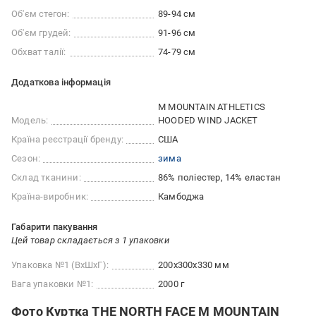
Об'єм стегон:
89-94 см
Об'єм грудей:
91-96 см
Обхват талії:
74-79 см
Додаткова інформація
M MOUNTAIN ATHLETICS
Модель:
HOODED WIND JACKET
Країна реєстрації бренду:
США
Сезон:
зима
Склад тканини:
86% поліестер, 14% еластан
Країна-виробник:
Камбоджа
Габарити пакування
Цей товар складається з 1 упаковки
Упаковка №1 (ВхШхГ):
200x300x330 мм
Вага упаковки №1:
2000 г
Фото Куртка THE NORTH FACE M MOUNTAIN