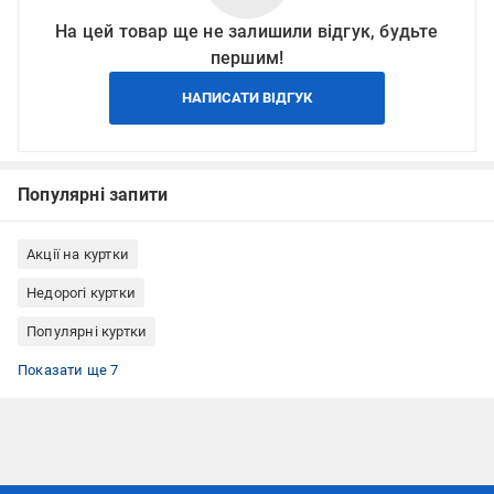
На цей товар ще не залишили відгук, будьте
першим!
НАПИСАТИ ВІДГУК
Популярні запити
Акції на куртки
Недорогі куртки
Популярні куртки
Спортивний одяг Nike
Чоловічий верхній одяг
Спортивний одяг
Куртки Nike
Куртки чоловічі
Куртка Nike чоловіча
Куртки розміру L
Показати ще 7