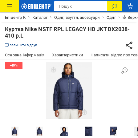
Епіцентр К
Каталог
Одяг, взуття, аксесуари
Одяг
🧥 Верх
Куртка Nike NSTF RPL LEGACY HD JKT DX2038-
410 р.L
залишити відгук
Основна інформація
Характеристики
Написати відгук про тов