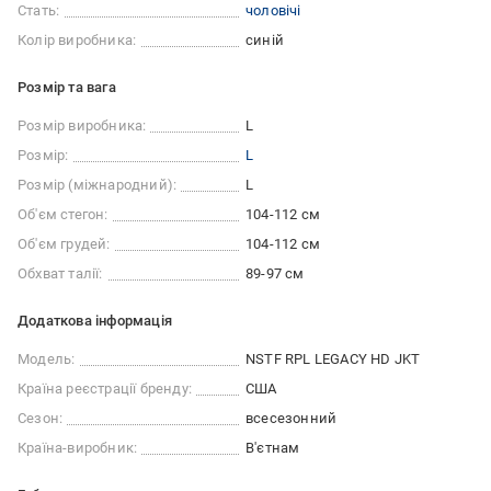
Стать:
чоловічі
Колір виробника:
синій
Розмір та вага
Розмір виробника:
L
Розмір:
L
Розмір (міжнародний):
L
Об'єм стегон:
104-112 см
Об'єм грудей:
104-112 см
Обхват талії:
89-97 см
Додаткова інформація
Модель:
NSTF RPL LEGACY HD JKT
Країна реєстрації бренду:
США
Сезон:
всесезонний
Країна-виробник:
В'єтнам