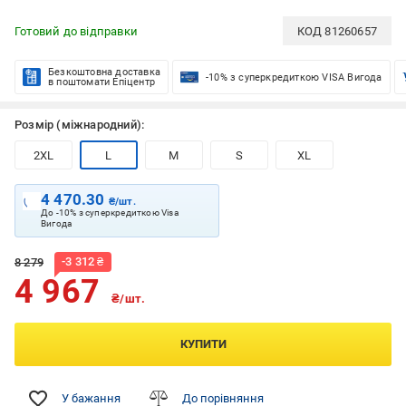
Готовий до відправки
КОД
81260657
Безкоштовна доставка
-10% з суперкредиткою VISA Вигода
в поштомати Епіцентр
Розмір (міжнародний):
2XL
L
M
S
XL
4 470.30
₴/шт.
До -10% з суперкредиткою Visa
Вигода
-
3 312
₴
8 279
4 967
₴/шт.
КУПИТИ
У бажання
До порівняння