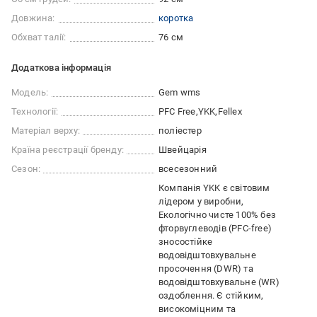
Довжина:
коротка
Обхват талії:
76 см
Додаткова інформація
Модель:
Gem wms
Технології:
PFC Free
YKK
Fellex
Матеріал верху:
поліестер
Країна реєстрації бренду:
Швейцарія
Сезон:
всесезонний
Компанія YKK є світовим
лідером у виробни
Екологічно чисте 100% без
фторвуглеводів (PFC-free)
зносостійке
водовідштовхувальне
просочення (DWR) та
водовідштовхувальне (WR)
оздоблення. Є стійким,
високоміцним та