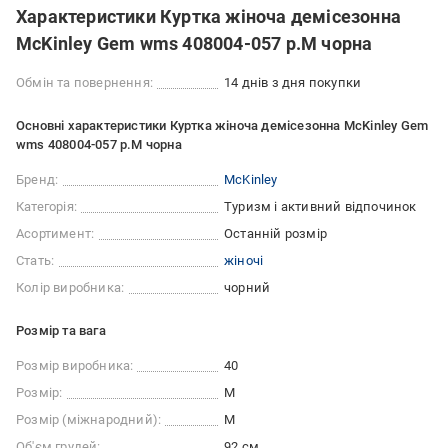
Характеристики Куртка жіноча демісезонна
McKinley Gem wms 408004-057 р.M чорна
Обмін та повернення:
14 днів з дня покупки
Основні характеристики Куртка жіноча демісезонна McKinley Gem
wms 408004-057 р.M чорна
Бренд:
McKinley
Категорія:
Туризм і активний відпочинок
Асортимент:
Останній розмір
Стать:
жіночі
Колір виробника:
чорний
Розмір та вага
Розмір виробника:
40
Розмір:
M
Розмір (міжнародний):
M
Об'єм грудей:
92 см