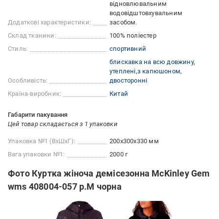
відновлювальним
водовідштовхувальним
Додаткові характеристики:
засобом.
Склад тканини:
100% поліестер
Стиль:
спортивний
блискавка на всю довжину
утеплені
з капюшоном
Особливість:
двосторонні
Країна-виробник:
Китай
Габарити пакування
Цей товар складається з 1 упаковки
Упаковка №1 (ВхШхГ):
200x300x330 мм
Вага упаковки №1:
2000 г
Фото Куртка жіноча демісезонна McKinley Gem
wms 408004-057 р.M чорна