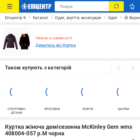
Епіцентр К
Каталог
Одяг, взуття, аксесуари
Одяг
🧥 Верх
Немає в наявності
Дивитись всі Куртки
Також купують з категорій
СПОРТИВНІ
КРОСІВКИ
КОФТИ
ШАПКИ
ШТАНИ
Куртка жіноча демісезонна McKinley Gem wms
408004-057 р.M чорна