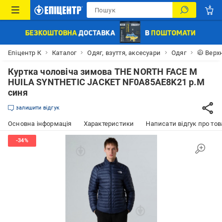
Епіцентр К
Каталог
Одяг, взуття, аксесуари
Одяг
🧥 Верх
Куртка чоловіча зимова THE NORTH FACE M
HUILA SYNTHETIC JACKET NF0A85AE8K21 р.M
синя
залишити відгук
Основна інформація
Характеристики
Написати відгук про тов