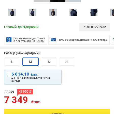
Готовий до відправки
КОД
81272932
Безкоштовна доставка
-10% з суперкредиткою VISA Вигода
в поштомати Епіцентр
Розмір (міжнародний):
L
M
S
XL
6 614.10
₴/шт.
До -10% з суперкредиткою Visa
Вигода
-
3 950
₴
11 299
7 349
₴/шт.