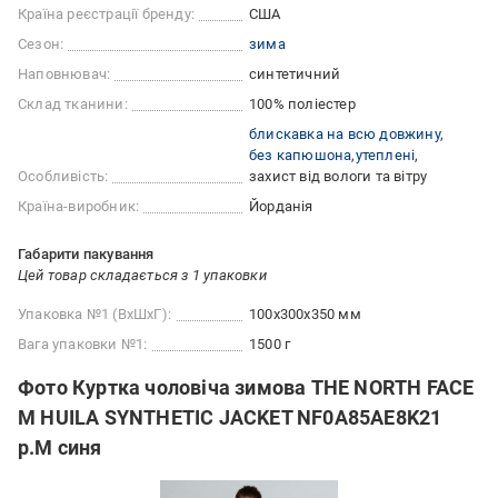
Країна реєстрації бренду:
США
Сезон:
зима
Наповнювач:
синтетичний
Склад тканини:
100% поліестер
блискавка на всю довжину
без капюшона
утеплені
Особливість:
захист від вологи та вітру
Країна-виробник:
Йорданія
Габарити пакування
Цей товар складається з 1 упаковки
Упаковка №1 (ВхШхГ):
100x300x350 мм
Вага упаковки №1:
1500 г
Фото Куртка чоловіча зимова THE NORTH FACE
M HUILA SYNTHETIC JACKET NF0A85AE8K21
р.M синя