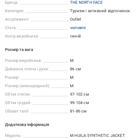
Бренд:
THE NORTH FACE
Категорія:
Туризм і активний відпочинок
Асортимент:
Outlet
Стать:
чоловічі
Колір виробника:
синій
Розмір та вага
Розмір виробника:
M
Довжина плеча і руки:
86 см
Розмір:
M
Розмір (міжнародний):
M
Об'єм стегон:
97-102 см
Об'єм грудей:
99-104 см
Обхват талії:
81-86 см
Додаткова інформація
Модель:
M HUILA SYNTHETIC JACKET