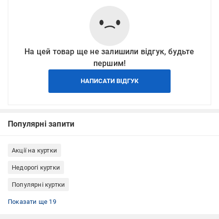
На цей товар ще не залишили відгук, будьте
першим!
НАПИСАТИ ВІДГУК
Популярні запити
Акції на куртки
Недорогі куртки
Популярні куртки
Водонепроникний одяг
Чоловічий верхній одяг
Спортивний одяг
Куртки чоловічі
Куртки осінні
Куртки демісезонні
Куртки 5.11 Tactical
Куртки весна чоловічі
Куртки водонепроникні
Куртки на весну
Куртки з капюшоном
Куртки мембрана 20000 мм
Куртки США
Куртки нейлон
Куртки чоловічі з капюшоном
Куртки осінні чоловічі
Куртки чоловічі демісезонні
Літні куртки
Куртки розміру 2XL
Показати ще 19