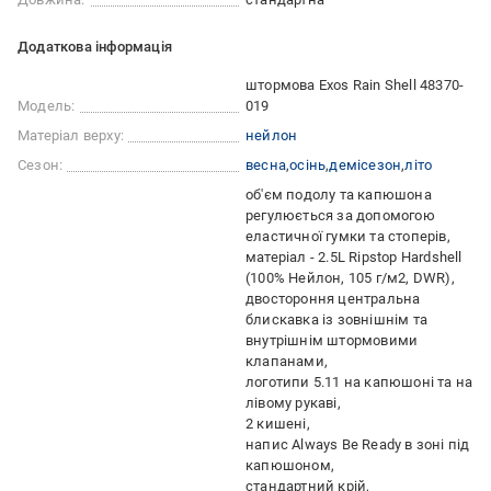
Додаткова інформація
штормова Exos Rain Shell 48370-
Модель:
019
Матеріал верху:
нейлон
Сезон:
весна
осінь
демісезон
літо
об'єм подолу та капюшона
регулюється за допомогою
еластичної гумки та стоперів
матеріал - 2.5L Ripstop Hardshell
(100% Нейлон, 105 г/м2, DWR)
двостороння центральна
блискавка із зовнішнім та
внутрішнім штормовими
клапанами
логотипи 5.11 на капюшоні та на
лівому рукаві
2 кишені
напис Always Be Ready в зоні під
капюшоном
стандартний крій