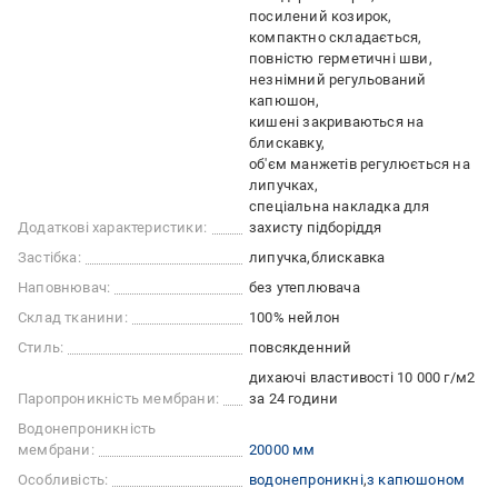
посилений козирок
компактно складається
повністю герметичні шви
незнімний регульований
капюшон
кишені закриваються на
блискавку
об'єм манжетів регулюється на
липучках
спеціальна накладка для
Додаткові характеристики:
захисту підборіддя
Застібка:
липучка
блискавка
Наповнювач:
без утеплювача
Склад тканини:
100% нейлон
Стиль:
повсякденний
дихаючі властивості 10 000 г/м2
Паропроникність мембрани:
за 24 години
Водонепроникність
мембрани:
20000 мм
Особливість:
водонепроникні
з капюшоном