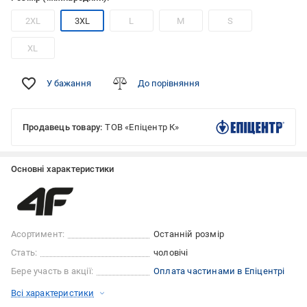
2XL
3XL
L
M
S
XL
У бажання
До порівняння
Продавець товару:
ТОВ «Епіцентр К»
Основні характеристики
Асортимент:
Останній розмір
Стать:
чоловічі
Бере участь в акції:
Оплата частинами в Епіцентрі
Всі характеристики