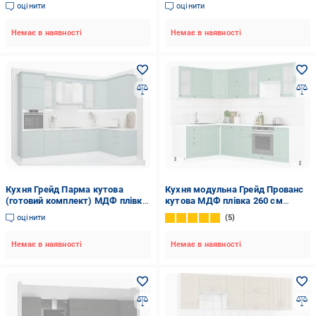
260 см аква/білий
×180альба білий/білий
оцінити
оцінити
Немає в наявності
Немає в наявності
Кухня Грейд Парма кутова
Кухня модульна Грейд Прованс
(готовий комплект) МДФ плівка
кутова МДФ плівка 260 см
291,1 см ×161аква/білий
×160м'ятний/білий
оцінити
5
Немає в наявності
Немає в наявності