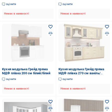
сосна біла/білий
світлий/клен світлий
оцінити
оцінити
Немає в наявності
Немає в наявності
Кухня модульна Грейд пряма
Кухня модульна Грейд пряма
МДФ плівка 200 см білий/білий
МДФ плівка 270 см ваніль/
золото
оцінити
оцінити
Немає в наявності
Немає в наявності