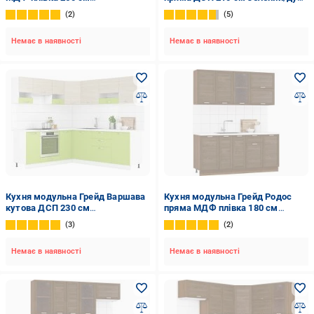
×160коріандр/білий
світлий/білий
2
5
Немає в наявності
Немає в наявності
Кухня модульна Грейд Варшава
Кухня модульна Грейд Родос
кутова ДСП 230 см
пряма МДФ плівка 180 см
×200зелений/дуб світлий/білий
коричневий/коричневий
3
2
Немає в наявності
Немає в наявності