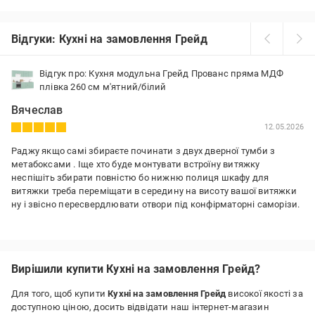
Відгуки: Кухні на замовлення Грейд
Відгук про: Кухня модульна Грейд Прованс пряма МДФ
плівка 260 см м'ятний/білий
Вячеслав
12.05.2026
Раджу якщо самі збираєте починати з двух дверної тумби з
метабоксами . Іще хто буде монтувати встроїну витяжку
неспішіть збирати повністю бо нижню полиця шкафу для
витяжки треба переміщати в середину на висоту вашої витяжки
ну і звісно пересвердлювати отвори під конфірматорні саморізи.
Переваги:
Кухня дуже гарна і якісна . По комплектації є все навіть трохи
лишнього .
Вирішили купити Кухні на замовлення Грейд?
Недоліки:
нерозмічені кришки метабоксів прийшлось двічі
Для того, щоб купити
Кухні на замовлення Грейд
високої якості за
пересвердлювати щоб виставити .
доступною ціною, досить відвідати наш інтернет-магазин