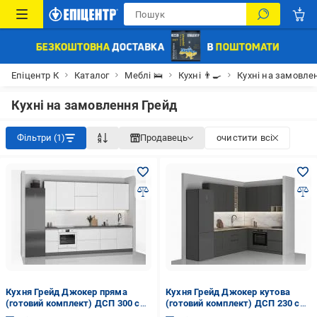
Епіцентр К
Каталог
Меблі 🛌
Кухні 👨‍🍳
Кухні на замовле
Кухні на замовлення Грейд
Фільтри (1)
Продавець
очистити всі
Кухня Грейд Джокер пряма
Кухня Грейд Джокер кутова
(готовий комплект) ДСП 300 см
(готовий комплект) ДСП 230 см
альба білий/графіт сірий
×200графіт/дуб крафт сірий