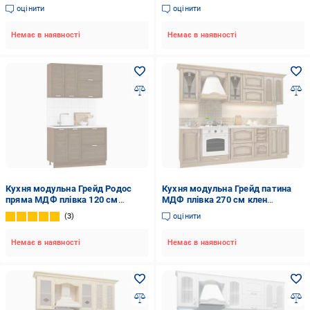
240 см ×200дуб платиновий/
340 см дуб платиновий/дерево
оцінити
оцінити
дерево карбон
карбон
Немає в наявності
Немає в наявності
Кухня модульна Грейд Родос
Кухня модульна Грейд патина
пряма МДФ плівка 120 см
МДФ плівка 270 см клен
коричневий/коричневий
світлий/дуб сонома
3
оцінити
Немає в наявності
Немає в наявності