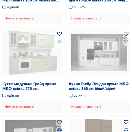
МДФ плівка 200 см бежевий/
пряма МДФ плівка 200 см білий/
білий
білий
оцінити
оцінити
Немає в наявності
Немає в наявності
Кухня модульна Грейд пряма
Кухня Грейд Лондон пряма МДФ
МДФ плівка 270 см
плівка 360 см білий/сірий
фісташковий/білий
оцінити
оцінити
Немає в наявності
Немає в наявності