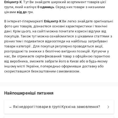
Епіцентр К
. Тут Ви знайдете широкий асортимент товарів цієї
групи, який налічує
0 одиниць
. Серед них товари з низькими
цінами
від до
грн.
В інтернет-гіпермаркеті
Епіцентр К
Ви легко знайдете оригінальні
фото цих товарів, дізнаєтеся основні характеристики і технічні
дані. Крім цього, на сайті можна почитати корисні відгуки від
покупців. Також тут можна ознайомитися з цікавими статтями з
різних тем і подивитися відеоогляди на найбільш затребувані
товари категорії
. Для покупця регулярно проводяться акції,
розпродажі та знижки з безліччю вигідних позицій. Купуючи у
нас, Ви отримаєте сертифікований товар з офіційною гарантією
від виробника, зможете забрати його в Києві або в будь-якому
іншому місті України, попередньо оформивши доставку або
скориставшися безкоштовним самовивозом.
Найпоширеніші питання
→ Які недорогі товари в групі Кухні на замовлення?