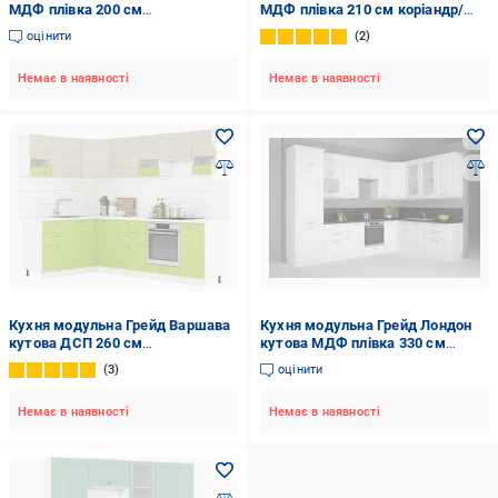
МДФ плівка 200 см
МДФ плівка 210 см коріандр/
фісташковий/білий
білий
оцінити
2
Немає в наявності
Немає в наявності
Кухня модульна Грейд Варшава
Кухня модульна Грейд Лондон
кутова ДСП 260 см
кутова МДФ плівка 330 см
×160зелений/дуб світлий/дуб
×210білий/білий
3
оцінити
сонома
Немає в наявності
Немає в наявності