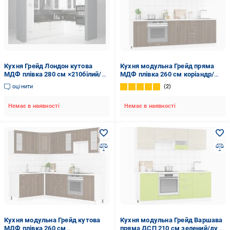
Кухня Грейд Лондон кутова
Кухня модульна Грейд пряма
МДФ плівка 280 см ×210білий/
МДФ плівка 260 см коріандр/
сірий
білий
оцінити
2
Немає в наявності
Немає в наявності
Кухня модульна Грейд кутова
Кухня модульна Грейд Варшава
МДФ плівка 260 см
пряма ДСП 210 см зелений/дуб