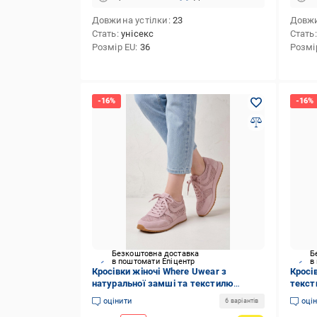
Довжина устілки
23
Довжи
Стать
унісекс
Стать
Розмір EU
36
Розмі
Безкоштовна доставка
Б
в поштомати Епіцентр
в
Кросівки жіночі Where Uwear з
Кросі
натуральної замші та текстилю
тексти
351185 р. 37 Рожевий (351185_37)
(3511
оцінити
оці
6 варіантів