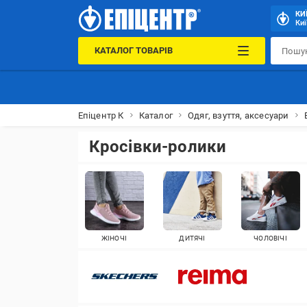
КИ
Киї
КАТАЛОГ ТОВАРІВ
Епіцентр К
Каталог
Одяг, взуття, аксесуари
Кросівки-ролики
ЖІНОЧІ
ДИТЯЧІ
ЧОЛОВІЧІ