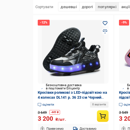
Сортувати
дешевші
дорогі
популярні
акції
Безкоштовна доставка
Б
в поштомати Епіцентр
в
Кросівки роликові з LED-підсвіткою на
Кросів
4 колесах DL141 р. 36 23 см Чорний
підсві
(DL14136)
19 см
оцінити
оці
8 варіантів
3 649
3 549
-
449
₴
3 200
3 2
₴/шт.
Привеземо
Доставимо
П