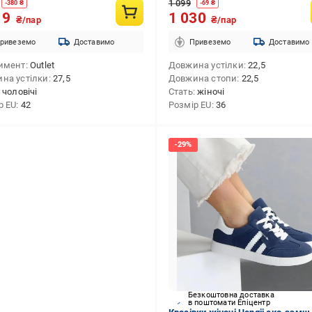
1 099
-
380
₴
-
69
₴
19
1 030
₴/пар
₴/пар
ривеземо
Доставимо
Привеземо
Доставимо
имент
Outlet
Довжина устілки
22,5
на устілки
27,5
Довжина стопи
22,5
чоловічі
Стать
жіночі
р EU
42
Розмір EU
36
Безкоштовна доставка
в поштомати Епіцентр