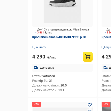
До -10% з суперкредиткою Visa Вигода
До 
3 861
₴/пар
3 
Кросівки Reima 5400153B-9990 р.31
Кросі
оцінити
оці
4 290
4 2
₴/пар
Доставимо
Д
Стать
чоловічі
Стать
Розмір EU
31
Розмі
Довжина устілки
20,5
Довжи
Довжина стопи
19,1
Довжи