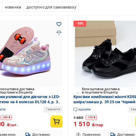
новинки
доступно для самовивозу
езкоштовна доставка
Безкоштовна доставка
 поштомати Епіцентр
в поштомати Епіцентр
ки роликові для дівчаток з LED-
Кросівки комбіновані жіночі KDS
ткою на 4 колесах DL128 4, р. 30
шкіра/замша р. 39 25 см Чорний
 Білий/Рожевий (DL12830)
(20926-39)
нити
оцінити
7 варіантів
6 ва
1 680
-
349
₴
-
170
₴
00
1 510
₴/шт.
₴/пар
ривеземо
Доставимо
Привеземо
Доставимо