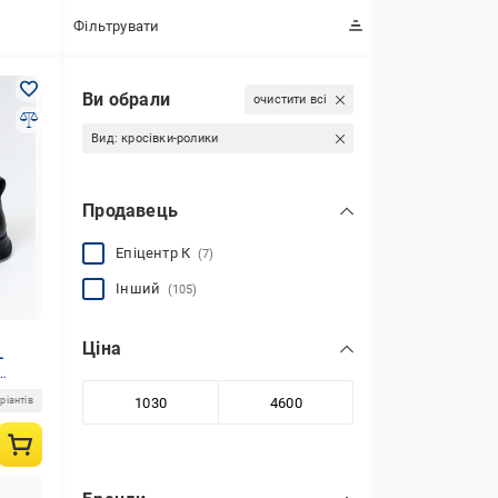
Фільтрувати
Ви обрали
очистити всі
Вид:
кросівки-ролики
Продавець
Епіцентр К
(7)
Інший
(105)
Ціна
L
ріантів