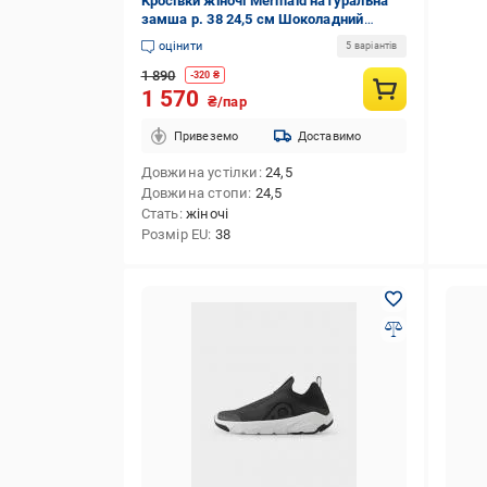
Кросівки жіночі Mermaid натуральна
замша р. 38 24,5 см Шоколадний
(26260-38)
оцінити
5 варіантів
1 890
-
320
₴
1 570
₴/пар
Привеземо
Доставимо
Довжина устілки
24,5
Довжина стопи
24,5
Стать
жіночі
Розмір EU
38