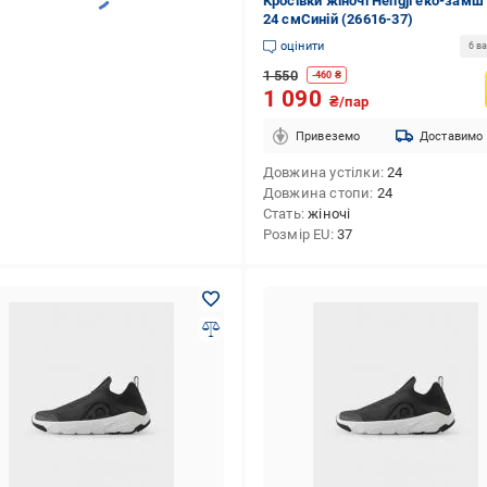
Кросівки жіночі Hengji еко-замш 
24 смСиній (26616-37)
оцінити
6 ва
1 550
-
460
₴
1 090
₴/пар
Привеземо
Доставимо
Довжина устілки
24
Довжина стопи
24
Стать
жіночі
Розмір EU
37