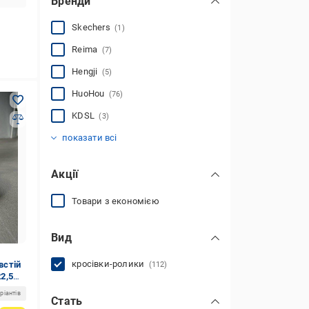
Бренди
Skechers
(1)
Reima
(7)
Hengji
(5)
HuoHou
(76)
KDSL
(3)
Mermaid
Swin Shoes
Where Uwear
(3)
(5)
(12)
показати всі
Акції
Товари з економією
Вид
кросівки-ролики
встій
(112)
22,5
ріантів
Стать