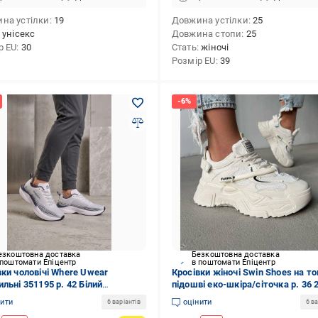
на устілки
19
Довжина устілки
25
унісекс
Довжина стопи
25
р EU
30
Стать
жіночі
Розмір EU
39
езкоштовна доставка
Безкоштовна доставка
 поштомати Епіцентр
в поштомати Епіцентр
вки чоловічі Where Uwear
Кросівки жіночі Swin Shoes на то
льні 351195 р. 42 Білий
підошві еко-шкіра/сіточка р. 36 
95_42)
см Бежевий (12276-36)
нити
оцінити
6 варіантів
6 ва