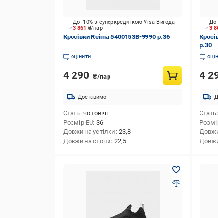
До -10% з суперкредиткою Visa Вигода
До 
3 861
₴/пар
3 
Кросівки Reima 5400153B-9990 р.36
Кросі
р.30
оцінити
оці
4 290
4 2
₴/пар
Доставимо
Д
Стать
чоловічі
Стать
Розмір EU
36
Розмі
Довжина устілки
23,8
Довжи
Довжина стопи
22,5
Довжи