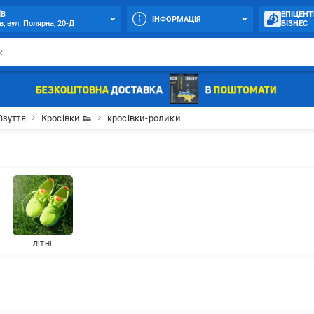
ЇВ
ЕПІЦЕНТ
ІНФОРМАЦІЯ
в, вул. Полярна, 20-Д
БІЗНЕС
Взуття
Кросівки 👟
кросівки-ролики
ЛІТНІ