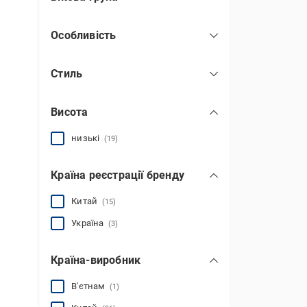
для дітей
(77)
Особливість
для дорослих
(29)
легкі
(11)
для підлітків
(16)
Стиль
на платформі
(5)
повсякденний
(105)
на шнурках
(17)
Висота
низькі
(19)
Країна реєстрації бренду
Китай
(15)
Україна
(3)
Країна-виробник
В'єтнам
(1)