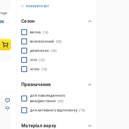
21,2
21,8
22,5
23
23,5
24
24,5
25
25,5
26
31
(1)
(4)
(2)
(1)
(1)
(1)
(1)
(2)
(4)
(4)
(1)
показати всі
игода
Сезон
.35
весна
(16)
всесезонний
(69)
демісезон
(30)
літо
(22)
осінь
(16)
Призначення
для повсякденного
використання
(29)
для активного відпочинку
(76)
Матеріал верху