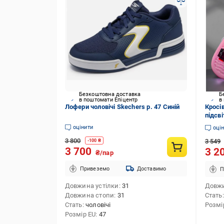
Безкоштовна доставка
Б
в поштомати Епіцентр
в
Лофери чоловічі Skechers р. 47 Синій
Кросів
підсві
см Бі
оцінити
оці
3 800
3 549
-
100
₴
3 700
3 2
₴/пар
Привеземо
Доставимо
П
Довжина устілки
31
Довжи
Довжина стопи
31
Стать
Стать
чоловічі
Розмі
Розмір EU
47