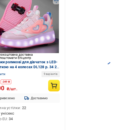
езкоштовна доставка
 поштомати Епіцентр
ки роликові для дівчаток з LED-
ткою на 4 колесах DL128 р. 34 22
лий/Рожевий (DL13134)
нити
9 варіантів
-
349
₴
00
₴/шт.
ривеземо
Доставимо
на устілки
22
унісекс
р EU
34