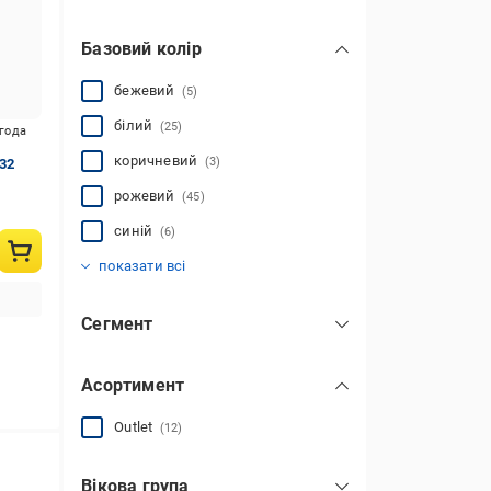
екошкіра
(5)
Базовий колір
текстильна сітка
(5)
штучна замша
(5)
бежевий
(5)
поліестер
(76)
білий
(25)
игода
замша
(12)
коричневий
(3)
.32
натуральна шкіра
текстиль
(12)
(4)
показати всі
рожевий
(45)
синій
(6)
чорний
(28)
показати всі
Сегмент
мас-маркет
(17)
Асортимент
Outlet
(12)
Вікова група