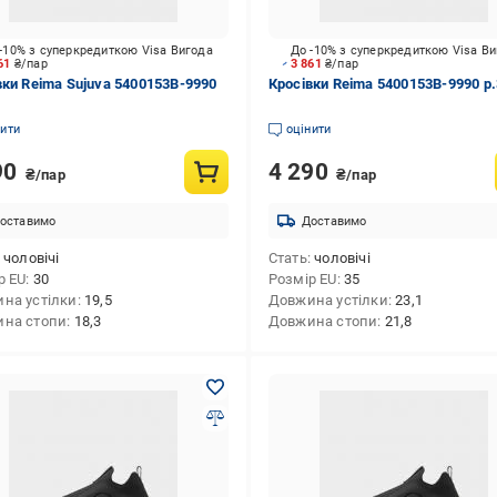
-10% з суперкредиткою Visa Вигода
До -10% з суперкредиткою Visa В
861
₴/пар
3 861
₴/пар
вки Reima Sujuva 5400153B-9990
Кросівки Reima 5400153B-9990 р
нити
оцінити
90
4 290
₴/пар
₴/пар
оставимо
Доставимо
чоловічі
Стать
чоловічі
р EU
30
Розмір EU
35
на устілки
19,5
Довжина устілки
23,1
на стопи
18,3
Довжина стопи
21,8