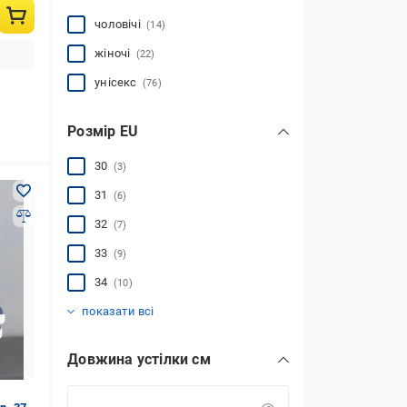
чоловічі
(14)
жіночі
(22)
унісекс
(76)
Розмір EU
30
(3)
31
(6)
32
(7)
33
(9)
34
(10)
35
36
37
38
39
40
41
42
43
44
45
47
(8)
(14)
(15)
(13)
(10)
(9)
(3)
(1)
(1)
(1)
(1)
(1)
показати всі
Довжина устілки см