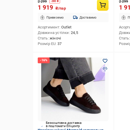
2 299
2 299
-
380
₴
1 919
1 9
₴/пар
Привеземо
Доставимо
П
Асортимент
Outlet
Асорт
Довжина устілки
24,5
Довжи
Стать
жіночі
Стать
Розмір EU
37
Розмі
Безкоштовна доставка
в поштомати Епіцентр