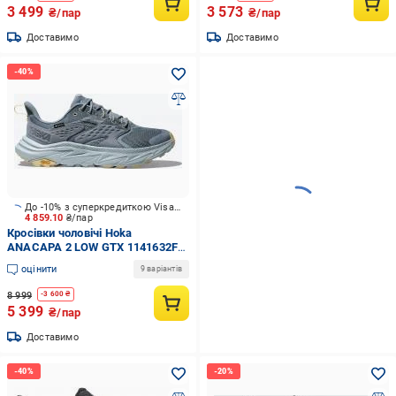
3 499
3 573
₴/пар
₴/пар
Доставимо
Доставимо
До -10% з суперкредиткою Visa Вигода
4 859.10
₴/пар
Кросівки чоловічі Hoka
ANACAPA 2 LOW GTX 1141632F-
WMN р.42 сірі
оцінити
9 варіантів
8 999
-
3 600
₴
5 399
₴/пар
Доставимо