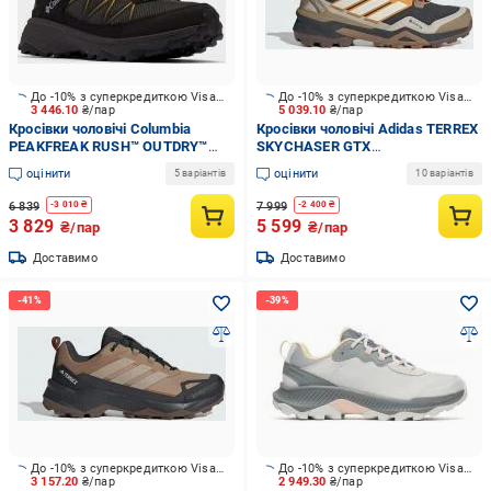
До -10% з суперкредиткою Visa Вигода
До -10% з суперкредиткою Visa Вигода
3 446.10
₴/пар
5 039.10
₴/пар
Кросівки чоловічі Columbia
Кросівки чоловічі Adidas TERREX
PEAKFREAK RUSH™ OUTDRY™
SKYCHASER GTX
2108291-010 р.43 чорні
CARBON/OWHITE/PUTA JR3987
оцінити
оцінити
5 варіантів
10 варіантів
р.44 помаранчеві
6 839
7 999
-
3 010
₴
-
2 400
₴
3 829
5 599
₴/пар
₴/пар
Доставимо
Доставимо
До -10% з суперкредиткою Visa Вигода
До -10% з суперкредиткою Visa Вигода
3 157.20
₴/пар
2 949.30
₴/пар