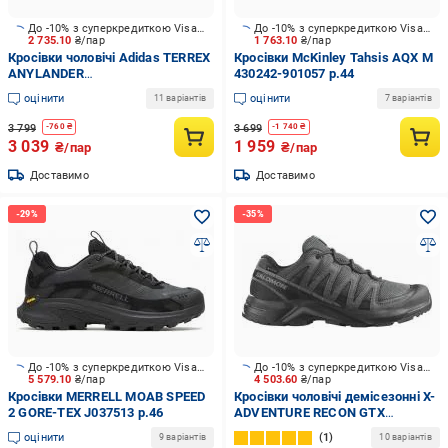
До -10% з суперкредиткою Visa Вигода
До -10% з суперкредиткою Visa Вигода
2 735.10
₴/пар
1 763.10
₴/пар
Кросівки чоловічі Adidas TERREX
Кросівки McKinley Tahsis AQX M
ANYLANDER
430242-901057 р.44
TENGRN/CARBON/OLISTR
оцінити
оцінити
11 варіантів
7 варіантів
JR6599 р.44 2/3 зелені
3 799
3 699
-
760
₴
-
1 740
₴
3 039
1 959
₴/пар
₴/пар
Доставимо
Доставимо
До -10% з суперкредиткою Visa Вигода
До -10% з суперкредиткою Visa Вигода
5 579.10
₴/пар
4 503.60
₴/пар
Кросівки MERRELL MOAB SPEED
Кросівки чоловічі демісезонні X-
2 GORE-TEX J037513 р.46
ADVENTURE RECON GTX
L47809200 р.45 1/3 чорні
оцінити
1
9 варіантів
10 варіантів