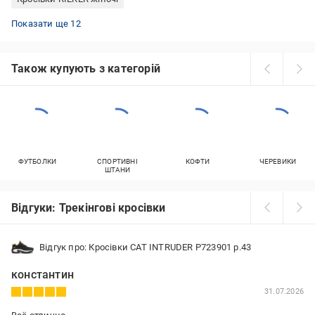
Кросівки Lowa чоловічі
Кросівки для тренування чоловічі
Кросівки жіночі 35 розмір
Дитячі кросівки Puma
Зимові кросівки Пума
Кросівки Reebok жіночі
Зелені кросівки жіночі
Кросівки Adidas чоловічі
Кросівки чоловічі коричневі
Чорні кросівки Puma
Жіночі кросівки Fashion
Спортивні кросівки чоловічі
Показати ще 12
Також купують з категорій
ФУТБОЛКИ
СПОРТИВНІ
КОФТИ
ЧЕРЕВИКИ
ШТАНИ
Відгуки: Трекінгові кросівки
Відгук про: Кросівки CAT INTRUDER P723901 р.43
константин
31.07.2026