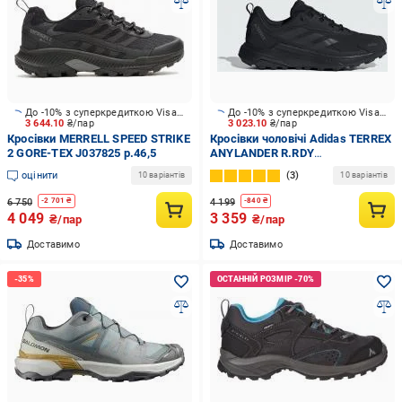
До -10% з суперкредиткою Visa Вигода
До -10% з суперкредиткою Visa Вигода
3 644.10
₴/пар
3 023.10
₴/пар
Кросівки MERRELL SPEED STRIKE
Кросівки чоловічі Adidas TERREX
2 GORE-TEX J037825 р.46,5
ANYLANDER R.RDY
CBLACK/CBLACK/GREFOU
оцінити
3
10 варіантів
10 варіантів
ID0901 р.42 2/3 чорні
6 750
4 199
-
2 701
₴
-
840
₴
4 049
3 359
₴/пар
₴/пар
Доставимо
Доставимо