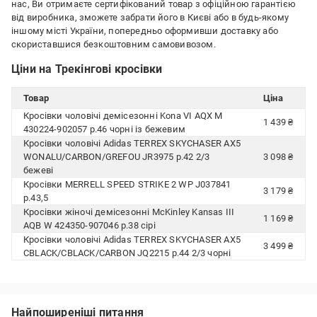
нас, Ви отримаєте сертифікований товар з офіційною гарантією
від виробника, зможете забрати його в Києві або в будь-якому
іншому місті України, попередньо оформивши доставку або
скориставшися безкоштовним самовивозом.
Ціни на Трекінгові кросівки
Товар
Ціна
Кросівки чоловічі демісезонні Kona VI AQX M
1 439 ₴
430224-902057 р.46 чорні із бежевим
Кросівки чоловічі Adidas TERREX SKYCHASER AX5
WONALU/CARBON/GREFOU JR3975 р.42 2/3
3 098 ₴
бежеві
Кросівки MERRELL SPEED STRIKE 2 WP J037841
3 179 ₴
р.43,5
Кросівки жіночі демісезонні McKinley Kansas III
1 169 ₴
AQB W 424350-907046 р.38 сірі
Кросівки чоловічі Adidas TERREX SKYCHASER AX5
3 499 ₴
CBLACK/CBLACK/CARBON JQ2215 р.44 2/3 чорні
Найпоширеніші питання