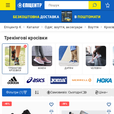
Епіцентр К
Каталог
Одяг, взуття, аксесуари
Взуття
Кросі
Трекінгові кросівки
ТРЕКІНГОВІ
ЖІНОЧІ
ДИТЯЧІ
ЧОЛОВІЧІ
КРОСІВКИ
Фільтри (1)
Самовивіз:
Сьогодні
Ціна