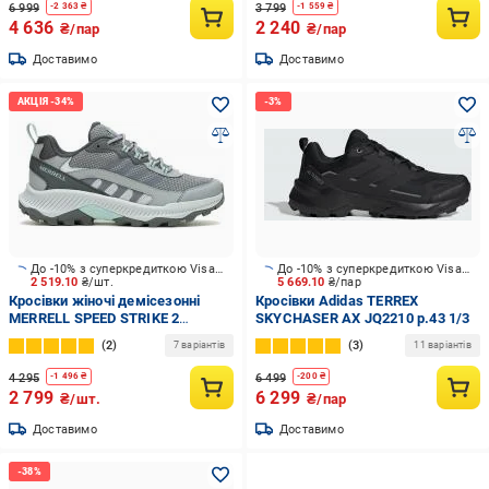
6 999
3 799
-
2 363
₴
-
1 559
₴
4 636
2 240
₴/пар
₴/пар
Доставимо
Доставимо
До -10% з суперкредиткою Visa Вигода
До -10% з суперкредиткою Visa Вигода
2 519.10
₴/шт.
5 669.10
₴/пар
Кросівки жіночі демісезонні
Кросівки Adidas TERREX
MERRELL SPEED STRIKE 2
SKYCHASER AX JQ2210 р.43 1/3
J038292 р.36 сірі
2
3
7 варіантів
11 варіантів
4 295
6 499
-
1 496
₴
-
200
₴
2 799
6 299
₴/шт.
₴/пар
Доставимо
Доставимо