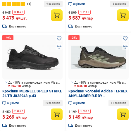
WP J003811 р.41,5 чорні
1
оцінити
9 варіантів
5 варіантів
6 945
6 899
-
3 466
₴
-
1 312
₴
3 479
5 587
₴/шт.
₴/пар
Доставимо
Доставимо
До -10% з суперкредиткою Visa Вигода
До -10% з суперкредиткою Visa Вигода
2 942.10
₴/пар
2 834.10
₴/пар
Кросівки MERRELL SPEED STRIKE
Кросівки чоловічі Adidas TERREX
2 LTR J038943 р.43
ANYLANDER R.RDY
SHAOLI/TENGRN/HALGRN
оцінити
оцінити
10 варіантів
11 варіантів
JR9087 р.42 зелені
5 450
4 199
-
2 181
₴
-
1 050
₴
3 269
3 149
₴/пар
₴/пар
Доставимо
Доставимо