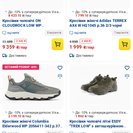
До -10% з суперкредиткою Visa Вигода
До -10% з суперкредиткою Visa Вигода
8 423.10
₴/пар
1 799.10
₴/пар
Кросівки чоловічі ON
Кросівки жіночі Adidas TERREX
CLOUDROCK LOW WP
AX4 W HQ1045 р.36 2/3 чорні
3MF10251043 р.45 чорні
оцінити
оцінити
8 варіантів
7 варіантів
11 699
4 999
-
2 340
₴
-
3 000
₴
9 359
1 999
₴/пар
₴/пар
Доставимо
Доставимо
До -10% з суперкредиткою Visa Вигода
До -10% з суперкредиткою Visa Вигода
2 159.10
₴/пар
1 862
₴/пар
Кросівки жіночі Columbia
Кросівки чоловічі літні ESDY
Elderwood WP 2056411-342 р.37,5
"TREK LOW" з автошнурівкою
сірі
С-103 р.42 оливкові