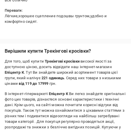
Всё отлично
Переваги:
Лёгкие,хорошее сцепление подошвы грунтом,удобно и
комфортно сидят.
Недоліки:
Нет
Вирішили купити Трекінгові кросівки?
Для того, щоб купити
Трекінгові кросівки
високої якості за
доступною ціною, досить відвідати наш інтернет-магазин
Епіцентр К
. Тут Ви знайдете широкий асортимент товарів цієї
групи, який налічує
221 одиниць
. Серед них товари з низькими
цінами
від 119 до 17999
грн.
В інтернет-гіпермаркеті
Епіцентр К
Ви легко знайдете оригінальні
фото цих товарів, дізнаєтеся основні характеристики і технічні
дані. Крім цього, на сайті можна почитати корисні відгуки від
покупців. Також тут можна ознайомитися з цікавими статтями з
різних тем і подивитися відеоогляди на найбільш затребувані
товари категорії
. Для покупця регулярно проводяться акції,
розпродажі та знижки з безліччю вигідних позицій. Купуючи у