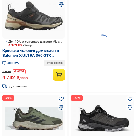
До -10% з суперкредиткою Visa Вигода
4 303.80
₴/пар
Кросівки чоловічі демісезонні
Salomon X ULTRA 360 GTX
L47687000 р.45 1/3 чорні
оцінити
10 варіантів
7 839
-
3 057
₴
4 782
₴/пар
Доставимо