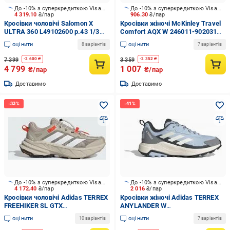
До -10% з суперкредиткою Visa Вигода
До -10% з суперкредиткою Visa Вигода
4 319.10
₴/пар
906.30
₴/пар
Кросівки чоловічі Salomon X
Кросівки жіночі McKinley Travel
ULTRA 360 L49102600 р.43 1/3
Comfort AQX W 246011-902031
сірі
р.36 сірі
оцінити
оцінити
8 варіантів
7 варіантів
7 399
3 359
-
2 600
₴
-
2 352
₴
4 799
1 007
₴/пар
₴/пар
Доставимо
Доставимо
До -10% з суперкредиткою Visa Вигода
До -10% з суперкредиткою Visa Вигода
4 172.40
₴/пар
2 016
₴/пар
Кросівки чоловічі Adidas TERREX
Кросівки жіночі Adidas TERREX
FREEHIKER SL GTX
ANYLANDER W
WONBEI/FTWWHT/WONALU
SEIMOR/CWHITE/CWHITE JR6606
оцінити
оцінити
10 варіантів
7 варіантів
KJ4431 р.43 1/3 сірі
р.42 блакитні