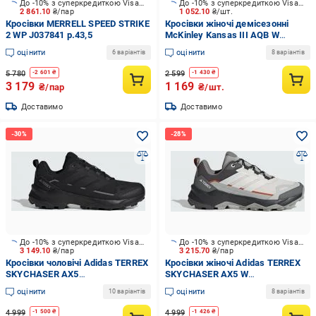
До -10% з суперкредиткою Visa Вигода
До -10% з суперкредиткою Visa Вигода
2 861.10
₴/пар
1 052.10
₴/шт.
Кросівки MERRELL SPEED STRIKE
Кросівки жіночі демісезонні
2 WP J037841 р.43,5
McKinley Kansas III AQB W
424350-907046 р.38 сірі
оцінити
оцінити
6 варіантів
8 варіантів
5 780
2 599
-
2 601
₴
-
1 430
₴
3 179
1 169
₴/пар
₴/шт.
Доставимо
Доставимо
До -10% з суперкредиткою Visa Вигода
До -10% з суперкредиткою Visa Вигода
3 149.10
₴/пар
3 215.70
₴/пар
Кросівки чоловічі Adidas TERREX
Кросівки жіночі Adidas TERREX
SKYCHASER AX5
SKYCHASER AX5 W
CBLACK/CBLACK/CARBON
GREFIV/GRETWO/CWHITE JR3985
оцінити
оцінити
10 варіантів
8 варіантів
JQ2215 р.44 2/3 чорні
р.40 2/3 сірі
4 999
4 999
-
1 500
₴
-
1 426
₴