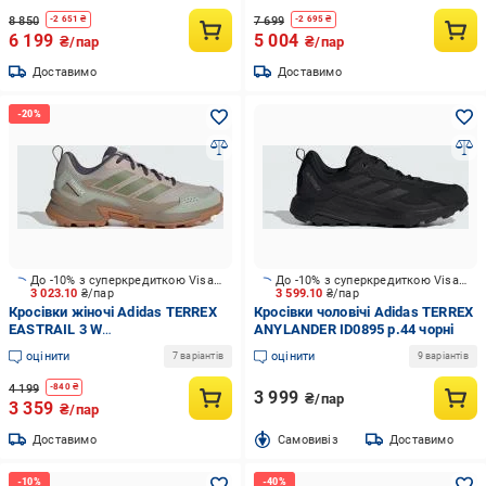
8 850
7 699
-
2 651
₴
-
2 695
₴
6 199
5 004
₴/пар
₴/пар
Доставимо
Доставимо
До -10% з суперкредиткою Visa Вигода
До -10% з суперкредиткою Visa Вигода
3 023.10
₴/пар
3 599.10
₴/пар
Кросівки жіночі Adidas TERREX
Кросівки чоловічі Adidas TERREX
EASTRAIL 3 W
ANYLANDER ID0895 р.44 чорні
WONALU/TENGRN/WONTAU
оцінити
оцінити
7 варіантів
9 варіантів
JR8381 р.40 2/3 коричневі
4 199
-
840
₴
3 999
₴/пар
3 359
₴/пар
Доставимо
Cамовивіз
Доставимо