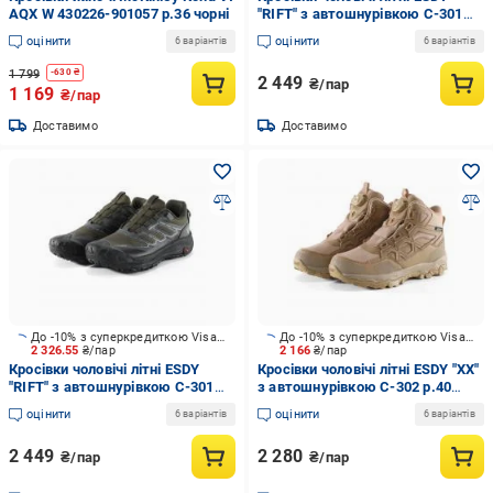
AQX W 430226-901057 р.36 чорні
"RIFT" з автошнурівкою С-301
р.44 coyote
оцінити
оцінити
6 варіантів
6 варіантів
1 799
-
630
₴
2 449
₴/пар
1 169
₴/пар
Доставимо
Доставимо
До -10% з суперкредиткою Visa Вигода
До -10% з суперкредиткою Visa Вигода
2 326.55
₴/пар
2 166
₴/пар
Кросівки чоловічі літні ESDY
Кросівки чоловічі літні ESDY "ХХ"
"RIFT" з автошнурівкою С-301
з автошнурівкою С-302 р.40
р.45 оливкові
coyote
оцінити
оцінити
6 варіантів
6 варіантів
2 449
2 280
₴/пар
₴/пар