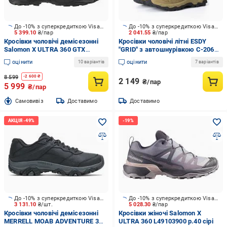
До -10% з суперкредиткою Visa Вигода
До -10% з суперкредиткою Visa Вигода
5 399.10
₴/пар
2 041.55
₴/пар
Кросівки чоловічі демісезонні
Кросівки чоловічі літні ESDY
Salomon X ULTRA 360 GTX
"GRID" з автошнурівкою С-206
L47453200 р.43 1/3 чорні
р.45 coyote
оцінити
оцінити
10 варіантів
7 варіантів
8 599
-
2 600
₴
2 149
₴/пар
5 999
₴/пар
Cамовивіз
Доставимо
Доставимо
До -10% з суперкредиткою Visa Вигода
До -10% з суперкредиткою Visa Вигода
3 131.10
₴/шт.
5 028.30
₴/пар
Кросівки чоловічі демісезонні
Кросівки жіночі Salomon X
MERRELL MOAB ADVENTURE 3
ULTRA 360 L49103900 р.40 сірі