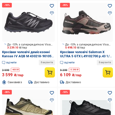
До -10% з суперкредиткою Visa Вигода
До -10% з суперкредиткою Visa Вигода
3 239.10
₴/пар
5 498.10
₴/пар
Кросівки чоловічі демісезонні
Кросівки чоловічі Salomon X
Kansas IV AQB M 430218-901057
ULTRA 5 GTX L49102700 р.43 1/3
р.42 чорні
коричневі
оцінити
оцінити
8 варіантів
8 варіантів
3 999
9 399
-
400
₴
-
3 290
₴
3 599
6 109
₴/пар
₴/пар
Cамовивіз
Доставимо
Доставимо