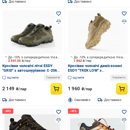
Доставимо
Доставимо
До -10% з суперкредиткою Visa Вигода
До -10% з суперкредиткою Visa Вигода
2 041.55
₴/пар
1 862
₴/пар
Кросівки чоловічі літні ESDY
Кросівки чоловічі демісезонні
"GRID" з автошнурівкою С-206
ESDY "TREK LOW" з
р.41 оливкові
автошнурівкою С-103 р.44 койот
оцінити
оцінити
5 варіантів
3 варіанти
2 149
1 960
₴/пар
₴/пар
Доставимо
Cамовивіз
Доставимо