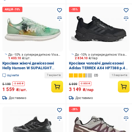
До -10% з суперкредиткою Visa Вигода
До -10% з суперкредиткою Visa Вигода
1 403.10
₴/шт.
2 834.10
₴/пар
Кросівки жіночі демісезонні
Кросівки чоловічі демісезонні
Helly Hansen W SUPALIGHT
Adidas TERREX AX4 HP7388 р.41
MEDLEY 11846-001 р.38 зелені
1/3 чорні
оцінити
2
7 варіантів
13 варіантів
5 199
6 999
-
3 640
₴
-
3 850
₴
1 559
3 149
₴/шт.
₴/пар
Доставимо
Доставимо