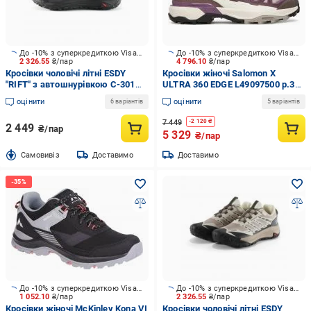
До -10% з суперкредиткою Visa Вигода
До -10% з суперкредиткою Visa Вигода
2 326.55
₴/пар
4 796.10
₴/пар
Кросівки чоловічі літні ESDY
Кросівки жіночі Salomon X
"RIFT" з автошнурівкою С-301
ULTRA 360 EDGE L49097500 р.38
р.43 black
бежеві
оцінити
оцінити
6 варіантів
5 варіантів
7 449
-
2 120
₴
2 449
₴/пар
5 329
₴/пар
Cамовивіз
Доставимо
Доставимо
До -10% з суперкредиткою Visa Вигода
До -10% з суперкредиткою Visa Вигода
1 052.10
₴/пар
2 326.55
₴/пар
Кросівки жіночі McKinley Kona VI
Кросівки чоловічі літні ESDY