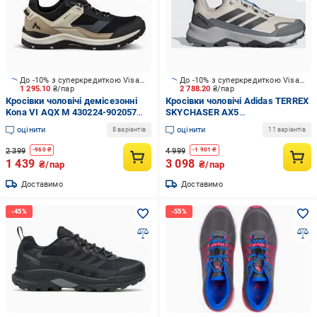
До -10% з суперкредиткою Visa Вигода
До -10% з суперкредиткою Visa Вигода
1 295.10
₴/пар
2 788.20
₴/пар
Кросівки чоловічі демісезонні
Кросівки чоловічі Adidas TERREX
Kona VI AQX M 430224-902057
SKYCHASER AX5
р.46 чорні із бежевим
WONALU/CARBON/GREFOU
оцінити
оцінити
8 варіантів
11 варіантів
JR3975 р.42 2/3 бежеві
2 399
4 999
-
960
₴
-
1 901
₴
1 439
3 098
₴/пар
₴/пар
Доставимо
Доставимо