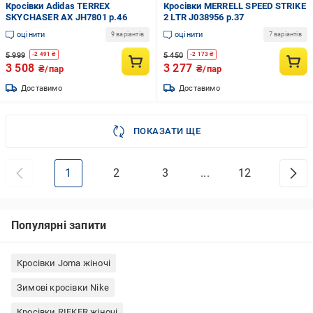
Кросівки Adidas TERREX
Кросівки MERRELL SPEED STRIKE
SKYCHASER AX JH7801 р.46
2 LTR J038956 р.37
оцінити
оцінити
9 варіантів
7 варіантів
5 999
5 450
-
2 491
₴
-
2 173
₴
3 508
3 277
₴/пар
₴/пар
Доставимо
Доставимо
ПОКАЗАТИ ЩЕ
1
2
3
...
12
Популярні запити
Кросівки Joma жіночі
Зимові кросівки Nike
Кросівки RIEKER жіночі