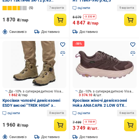
ESDY тактичні SK-12 р.43
HT 11849-990 р.42,5
оливкові
5
оцінити
7 варіантів
9 варіантів
8 079
-
3 232
₴
1 870
₴/пар
4 847
₴/пар
Cамовивіз
Доставимо
Доставимо
До -10% з суперкредиткою Visa Вигода
До -10% з суперкредиткою Visa Вигода
1 862
₴/пар
3 374.10
₴/шт.
Кросівки чоловічі демісезонні
Кросівки жіночі демісезонні
ESDY високі "TREK HIGH" з
Hoka ANACAPA 2 LOW GTX
автошнурівкою SK-10 р.45
1142830F-SYQ р.38 бордові
оцінити
оцінити
8 варіантів
6 варіантів
coyote
7 499
-
3 750
₴
1 960
₴/пар
3 749
₴/шт.
Cамовивіз
Доставимо
Доставимо