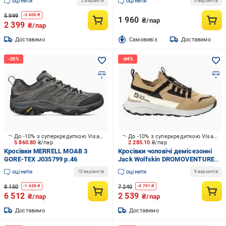
оцінити
оцінити
2 варіанти
6 варіантів
5 999
-
3 600
₴
1 960
₴/пар
2 399
₴/пар
Доставимо
Cамовивіз
Доставимо
До -10% з суперкредиткою Visa Вигода
До -10% з суперкредиткою Visa Вигода
5 860.80
₴/пар
2 285.10
₴/пар
Кросівки MERRELL MOAB 3
Кросівки чоловічі демісезонні
GORE-TEX J035799 р.46
Jack Wolfskin DROMOVENTURE
ATHLETIC LOW M 4057011_5156
оцінити
оцінити
10 варіантів
9 варіантів
р.42,5 коричневі
8 150
7 240
-
1 638
₴
-
4 701
₴
6 512
2 539
₴/пар
₴/пар
Доставимо
Доставимо