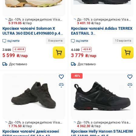
До -10% з суперкредиткою Visa Вигода
До -10% з суперкредиткою Visa Вигода
5 319.05
₴/пар
3 401.10
₴/пар
Кросівки чоловічі Solomon X
Кросівки чоловічі Adidas TERREX
ULTRA 360 EDGE L49096800 р.41
EASTRAIL 3
1/3 зелені
CBLACK/CARBON/GREFOU
оцінити
оцінити
8 варіантів
10 варіантів
JR4001 р.42 чорні
7 999
4 199
-
2 400
₴
-
420
₴
5 599
3 779
₴/пар
₴/пар
Доставимо
Доставимо
До -10% з суперкредиткою Visa Вигода
До -10% з суперкредиткою Visa Вигода
1 776.50
₴/пар
4 362.30
₴/пар
Кросівки чоловічі демісезонні
Кросівки Helly Hansen STALHEIM