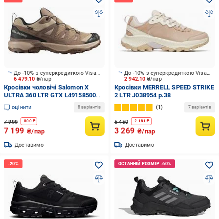
До -10% з суперкредиткою Visa Вигода
До -10% з суперкредиткою Visa Вигода
6 479.10
₴/пар
2 942.10
₴/пар
Кросівки чоловічі Salomon X
Кросівки MERRELL SPEED STRIKE
ULTRA 360 LTR GTX L49158500
2 LTR J038954 р.38
р.43 1/3 коричневі
оцінити
1
8 варіантів
7 варіантів
7 999
5 450
-
800
₴
-
2 181
₴
7 199
3 269
₴/пар
₴/пар
Доставимо
Доставимо