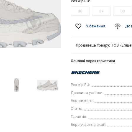
Розмір EU:
36
37
38
У бажання
До 
Продавець товару:
ТОВ «Епіце
Основні характеристики
Розмір EU:
Довжина устілки:
Асортимент:
Стать:
Гарантія:
Бере участь в акції: