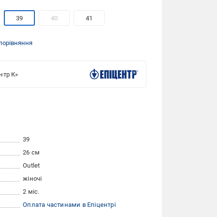
39
40
41
порівняння
нтр К»
39
26 см
Outlet
жіночі
2 міс.
Оплата частинами в Епіцентрі