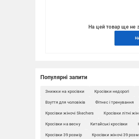
На цей товар ще не 
Н
Популярні запити
Знижки на кросівки
Кросівки недорогі
Взуття для чоловіків
Фітнес і тренування
Кросівки жіночі Skechers
Кросівки літні жін
Кросівки на весну
Китайські кросівки
Кросівки 39 розмір
Кросівки жіночі 39 розм