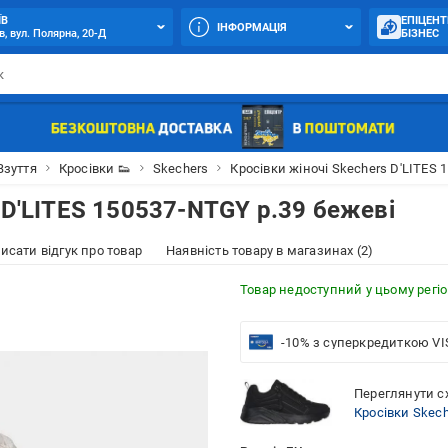
ЇВ
ЕПІЦЕНТ
ІНФОРМАЦІЯ
в, вул. Полярна, 20-Д
БІЗНЕС
Взуття
Кросівки 👟
Skechers
Кросівки жіночі Skechers D'LITES 
 D'LITES 150537-NTGY р.39 бежеві
исати відгук про товар
Наявність товару в магазинах (2)
Товар недоступний у цьому регіо
-10% з суперкредиткою VI
Переглянути сх
Кросівки Skec