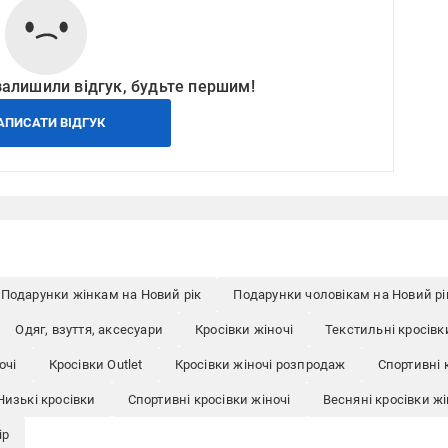
залишили відгук, будьте першим!
АПИСАТИ ВІДГУК
Подарунки жінкам на Новий рік
Подарунки чоловікам на Новий рі
Одяг, взуття, аксесуари
Кросівки жіночі
Текстильні кросівк
очі
Кросівки Outlet
Кросівки жіночі розпродаж
Спортивні 
Низькі кросівки
Спортивні кросівки жіночі
Весняні кросівки жі
ір