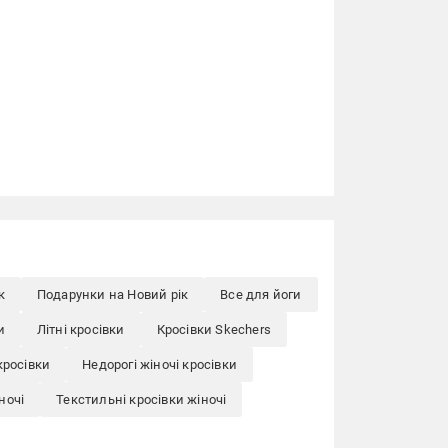
к
Подарунки на Новий рік
Все для йоги
и
Літні кросівки
Кросівки Skechers
кросівки
Недорогі жіночі кросівки
ночі
Текстильні кросівки жіночі