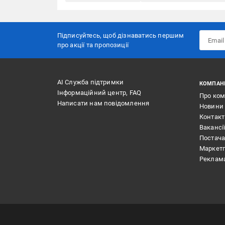
Підписуйтесь, щоб дізнаватись першим
про акції та пропозиції
АІ Служба підтримки
КОМПАН
Інформаційний центр, FAQ
Про ко
Написати нам повідомлення
Новини
Контак
Вакансі
Постач
Маркет
Реклам