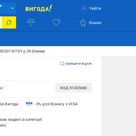
Р
Увійти
Кошик
150537-NTGY р.39 бежеві
залишити відгук
ні
КОД
81305680
SA Вигода
-5% для бізнесу з VISA
ожі моделі в категорії:
hers