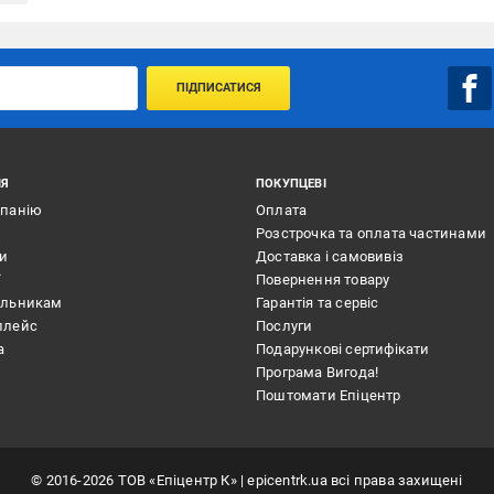
ПІДПИСАТИСЯ
ІЯ
ПОКУПЦЕВІ
мпанію
Оплата
Розстрочка та оплата частинами
ти
Доставка і самовивіз
ї
Повернення товару
альникам
Гарантія та сервіс
плейс
Послуги
а
Подарункові сертифікати
Програма Вигода!
Поштомати Епіцентр
©
2016
-2026
ТОВ «Епіцентр К»
| epicentrk.ua всі права захищені