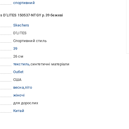
спортивний
rs D'LITES 150537-NTGY р.39 бежеві
Skechers
D'LITES
Спортивний стиль
39
26 см
текстиль
синтетичні матеріали
Outlet
США
весна
літо
жіночі
для дорослих
Китай