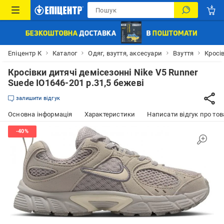
Епіцентр К
Каталог
Одяг, взуття, аксесуари
Взуття
Кросі
Кросівки дитячі демісезонні Nike V5 Runner
Suede IO1646-201 р.31,5 бежеві
залишити відгук
Основна інформація
Характеристики
Написати відгук про тов