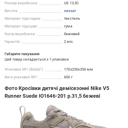
Розмір виробника:
US 13,5C
Висота:
низькі
Матеріал підкладки:
текстиль
Матеріал підошви:
гума
Колір виробника:
бежевий
Гарантія:
2 міс.
Габарити пакування
Цей товар складається з 1 упаковки
Упаковка №1 (ВхШхГ):
170x230x350 мм
Вага упаковки №1:
600 г
Фото Кросівки дитячі демісезонні Nike V5
Runner Suede IO1646-201 р.31,5 бежеві