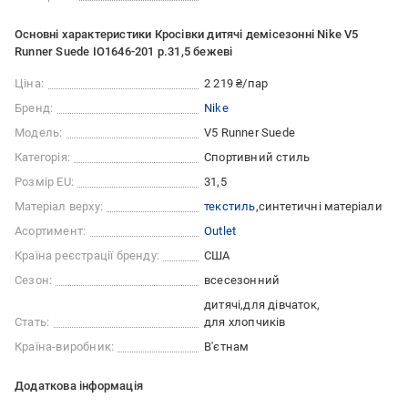
Основні характеристики Кросівки дитячі демісезонні Nike V5
Runner Suede IO1646-201 р.31,5 бежеві
Ціна:
2 219 ₴/пар
Бренд:
Nike
Модель:
V5 Runner Suede
Категорія:
Спортивний стиль
Розмір EU:
31,5
Матеріал верху:
текстиль
синтетичні матеріали
Асортимент:
Outlet
Країна реєстрації бренду:
США
Сезон:
всесезонний
дитячі
для дівчаток
Стать:
для хлопчиків
Країна-виробник:
В'єтнам
Додаткова інформація