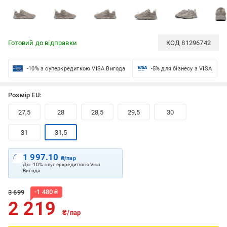
Готовий до відправки
КОД
81296742
-10% з суперкредиткою VISA Вигода
-5% для бізнесу з VISA
Розмір EU:
27,5
28
28,5
29,5
30
31
31,5
1 997.10
₴/пар
До -10% з суперкредиткою Visa
Вигода
-
1 480
₴
3 699
2 219
₴/пар