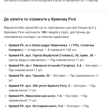
застегнуті наверх,то получается какой то верегрет из 2 цветов...
Де купити та отримати у Кривому Розі
Маркетплейс epicentrk.ua та торговельні центри Епіцентр К у
Кривому Розі налічують
106
товарів у групі, доступних до
самовивозу сьогодні, за такими адресами:
Кривий Ріг, м-н Олександра Химиченка, 1 (ТРЦ «Сонячна
Галерея»)
— Інтерспорт —
В наявності 106 шт.
Кривий Ріг, вул. Героїв Маріуполя (Головка), 40, прим. 38
—
Центр видачі замовлень —
Під замовлення 11 шт.
Кривий Ріг, пр-т Університетський (Гагаріна), 4-А
— Експрес —
Під замовлення 11 шт.
Кривий Ріг, вул. Гірників, 36
— Експрес —
Під замовлення 11
шт.
Кривий Ріг, вул. 200-річчя Кривого Рогу, 3
— Експрес —
Під
замовлення 11 шт.
Кривий Ріг, Миколаївське шосе, 1-А
— Експрес —
Під
замовлення 11 шт.
Кривий Ріг, вул. Котляревського, 5-А
— Експрес —
Під