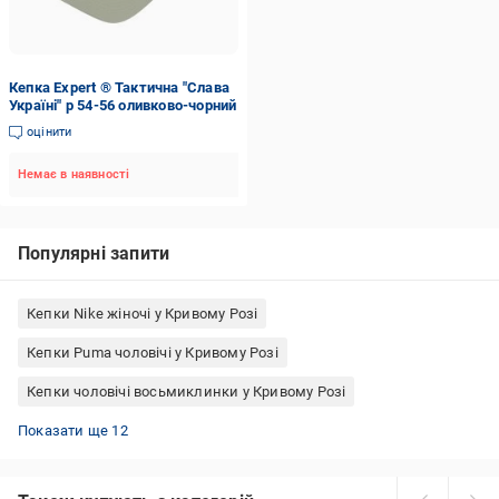
Кепка Expert ® Тактична "Слава
Україні" р 54-56 оливково-чорний
оцінити
Немає в наявності
Популярні запити
Кепки Nike жіночі у Кривому Розі
Кепки Puma чоловічі у Кривому Розі
Кепки чоловічі восьмиклинки у Кривому Розі
Кепки чорні жіночі у Кривому Розі
Кепки чоловічі Nike у Кривому Розі
Кепки-німки чоловічі у Кривому Розі
Кепки Puma чорні у Кривому Розі
Кепки Nike чорні у Кривому Розі
Теплі кепки жіночі у Кривому Розі
Кепки тракери чоловічі у Кривому Розі
Кепки Nike білі у Кривому Розі
Кепки чоловічі чорні у Кривому Розі
Кепки жіночі зимові у Кривому Розі
Кепки C.P. Company з окулярами у Кривому Розі
Кепки чоловічі хуліганки у Кривому Розі
Показати ще 12