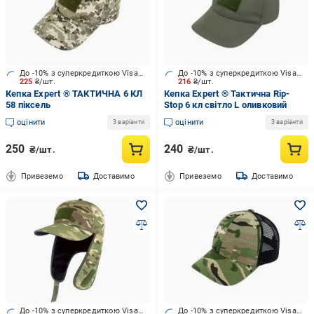
До -10% з суперкредиткою Visa Вигода
До -10% з суперкредиткою Visa Вигода
225
₴/шт.
216
₴/шт.
Кепка Expert ® ТАКТИЧНА 6 КЛ
Кепка Expert ® Тактична Rip-
58 піксель
Stop 6 кл світло L оливковий
оцінити
оцінити
3 варіанти
3 варіанти
250
240
₴/шт.
₴/шт.
Привеземо
Доставимо
Привеземо
Доставимо
До -10% з суперкредиткою Visa Вигода
До -10% з суперкредиткою Visa Вигода