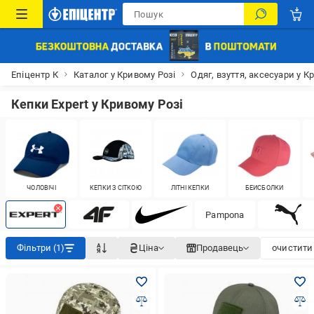
Епіцентр К
Каталог у Кривому Розі
Одяг, взуття, аксесуари у К
Кепки Expert у Кривому Розі
ЧОЛОВІЧІ
КЕПКИ З СІТКОЮ
ЛІТНІ КЕПКИ
БЕЙСБОЛКИ
Pampona
Фільтри (1)
Ціна
Продавець
очистити 