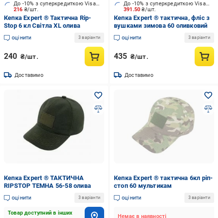
До -10% з суперкредиткою Visa Вигода
До -10% з суперкредиткою Visa Вигода
216
₴/шт.
391.50
₴/шт.
Кепка Expert ® Тактична Rip-
Кепка Expert ® тактична, фліс з
Stop 6 кл Cвітла XL олива
вушками зимова 60 оливковий
оцінити
оцінити
3 варіанти
3 варіанти
240
435
₴/шт.
₴/шт.
Доставимо
Доставимо
Кепка Expert ® ТАКТИЧНА
Кепка Expert ® тактична 6кл ріп-
RIPSTOP ТЕМНА 56-58 олива
стоп 60 мультикам
оцінити
оцінити
3 варіанти
3 варіанти
Товар доступний в інших
Немає в наявності