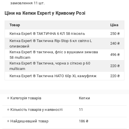
замовлення 11 шт.
Ціни на Кепки Expert у Кривому Розі
Товар
Ціна
Кепка Expert ® ТАКТИЧНА 6 КЛ 58 піксель
250 ₴
Кепка Expert ® Тактична Rip-Stop 6 кл світло L
240 ₴
оливковий
Кепка Expert ® тактична, фліс з вушками зимова
496 ₴
58 multicam
Кепка Expert ® Тактична, чорна з сіткою р 60
220 ₴
multicam
Кепка Expert ® Тактична НАТО 60р XL камуфляж
220 ₴
⭐ Категорія товарів
Кепки
⭐ Кількість товарів у наявності
11
⭐ Найдешевший товар
186 ₴