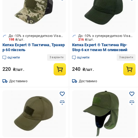
До -10% з суперкредиткою Visa Вигода
До -10% з суперкредиткою Visa Вигода
198
₴/шт.
216
₴/шт.
Кепка Expert ® Тактична, Тракер
Кепка Expert ® Тактична Rip-
р 60 піксель
Stop 6 кл темно М оливковий
оцінити
оцінити
3 варіанти
3 варіанти
220
240
₴/шт.
₴/шт.
Доставимо
Доставимо