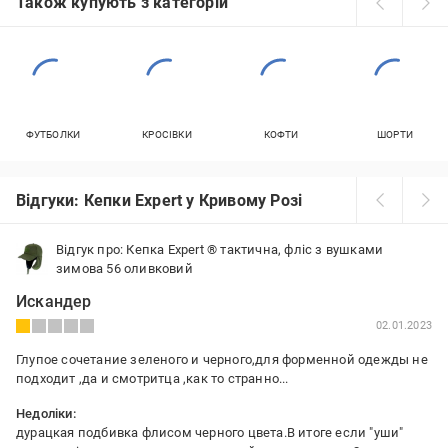
Також купують з категорій
ФУТБОЛКИ
КРОСІВКИ
КОФТИ
ШОРТИ
Відгуки: Кепки Expert у Кривому Розі
Відгук про: Кепка Expert ® тактична, фліс з вушками
зимова 56 оливковий
Искандер
02.01.2023
Глупое сочетание зеленого и черного,для форменной одежды не
подходит ,да и смотритца ,как то странно...
Недоліки:
дурацкая подбивка флисом черного цвета.В итоге если "уши"