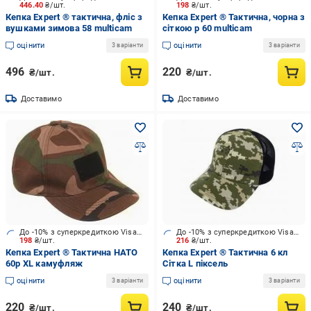
446.40
₴/шт.
198
₴/шт.
Кепка Expert ® тактична, фліс з
Кепка Expert ® Тактична, чорна з
вушками зимова 58 multicam
сіткою р 60 multicam
оцінити
оцінити
3 варіанти
3 варіанти
496
220
₴/шт.
₴/шт.
Доставимо
Доставимо
До -10% з суперкредиткою Visa Вигода
До -10% з суперкредиткою Visa Вигода
198
₴/шт.
216
₴/шт.
Кепка Expert ® Тактична НАТО
Кепка Expert ® Тактична 6 кл
60р XL камуфляж
Сітка L піксель
оцінити
оцінити
3 варіанти
3 варіанти
220
240
₴/шт.
₴/шт.