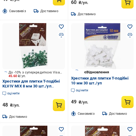
60
₴/уп.
Cамовивіз
Доставимо
Доставимо
До -10% з суперкредиткою Visa Вигода
45.60
₴/уп.
Хрестики для плитки Т-подібні
Хрестики для плитки Т-подібні
10 мм 30 шт./уп
KLVIV MIX 8 мм 30 шт./уп
оцінити
KL02Т08У
оцінити
49
₴/уп.
48
₴/уп.
Cамовивіз
Доставимо
Доставимо