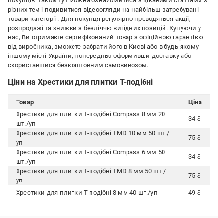
покупців. Також тут можна ознайомитися з цікавими статтями з
різних тем і подивитися відеоогляди на найбільш затребувані
товари категорії
. Для покупця регулярно проводяться акції,
розпродажі та знижки з безліччю вигідних позицій. Купуючи у
нас, Ви отримаєте сертифікований товар з офіційною гарантією
від виробника, зможете забрати його в Києві або в будь-якому
іншому місті України, попередньо оформивши доставку або
скориставшися безкоштовним самовивозом.
Ціни на Хрестики для плитки Т-подібні
Товар
Ціна
Хрестики для плитки Т-подібні Compass 8 мм 20
34 ₴
шт./уп
Хрестики для плитки Т-подібні TMD 10 мм 50 шт./
75 ₴
уп
Хрестики для плитки Т-подібні Compass 6 мм 50
34 ₴
шт./уп
Хрестики для плитки Т-подібні TMD 8 мм 50 шт./
75 ₴
уп
Хрестики для плитки Т-подібні 8 мм 40 шт./уп
49 ₴