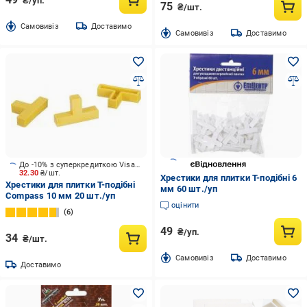
₴/уп.
75
₴/шт.
Cамовивіз
Доставимо
Cамовивіз
Доставимо
До -10% з суперкредиткою Visa Вигода
32.30
₴/шт.
Хрестики для плитки Т-подібні 6
Хрестики для плитки Т-подібні
мм 60 шт./уп
Compass 10 мм 20 шт./уп
оцінити
6
49
₴/уп.
34
₴/шт.
Cамовивіз
Доставимо
Доставимо