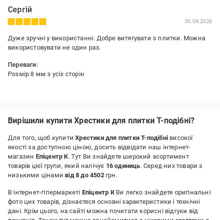
Сергій
30.04.2026
Дуже зручні у використанні. Добре витягувати з плитки. Можна
використовувати не один раз.
Переваги:
Розмір 8 мм з усіх сторін
Недоліки:
-
Вирішили купити Хрестики для плитки Т-подібні?
Для того, щоб купити
Хрестики для плитки Т-подібні
високої
якості за доступною ціною, досить відвідати наш інтернет-
магазин
Епіцентр К
. Тут Ви знайдете широкий асортимент
товарів цієї групи, який налічує
16 одиниць
. Серед них товари з
низькими цінами
від 8 до 4502
грн.
В інтернет-гіпермаркеті
Епіцентр К
Ви легко знайдете оригінальні
фото цих товарів, дізнаєтеся основні характеристики і технічні
дані. Крім цього, на сайті можна почитати корисні відгуки від