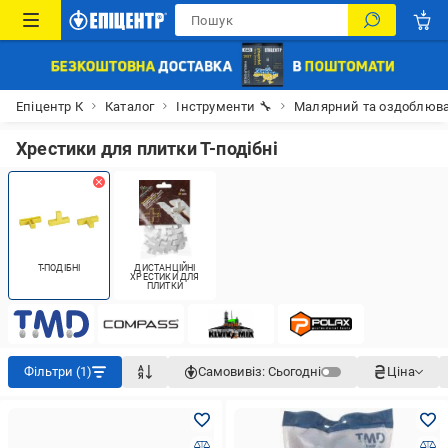
Епіцентр К
Каталог
Інструменти 🔧
Малярний та оздоблюва
Хрестики для плитки Т-подібні
Т-ПОДІБНІ
ДИСТАНЦІЙНІ
ХРЕСТИКИ ДЛЯ
ПЛИТКИ
Фільтри (1)
Самовивіз:
Сьогодні
Ціна