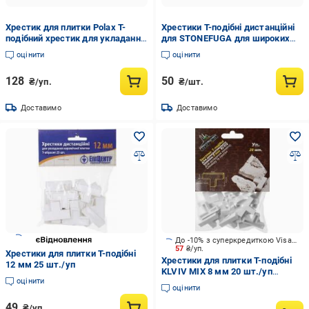
Хрестик для плитки Polax Т-
Хрестики Т-подібні дистанційні
подібний хрестик для укладання
для STONEFUGA для широких
плитки 12 мм 100 шт. (1000-230)
швів 8 мм 20 шт.
оцінити
оцінити
128
50
₴/уп.
₴/шт.
Доставимо
Доставимо
До -10% з суперкредиткою Visa Вигода
57
₴/уп.
Хрестики для плитки Т-подібні
Хрестики для плитки Т-подібні
12 мм 25 шт./уп
KLVIV MIX 8 мм 20 шт./уп
оцінити
KL02Т08
оцінити
49
₴/уп.