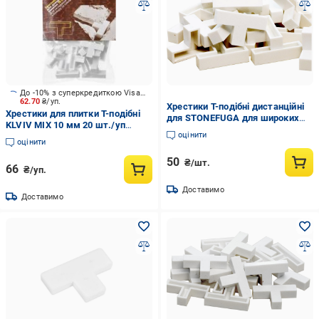
До -10% з суперкредиткою Visa Вигода
62.70
₴/уп.
Хрестики Т-подібні дистанційні
Хрестики для плитки Т-подібні
для STONEFUGA для широких
KLVIV MIX 10 мм 20 шт./уп
швів 10 мм 20 шт.
оцінити
KL02Т09
оцінити
50
₴/шт.
66
₴/уп.
Доставимо
Доставимо