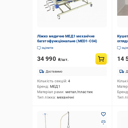
Ліжко медичне МЕД1 механічне
Кушет
багатофункціональне (MED1-С04)
огляд
оцінити
оці
34 990
14 
₴/шт.
Доставимо
Д
Кількість секцій
4
Кількі
Бренд
МЕД1
Матер
Матеріал рами
метал/пластик
Брен
Тип ліжка
механічні
Тип л