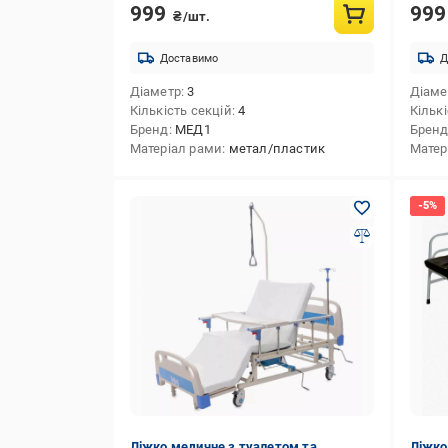
999
99
₴/шт.
Доставимо
Д
Діаметр
3
Діаме
Кількість секцій
4
Кількі
Бренд
МЕД1
Брен
Матеріал рами
метал/пластик
Матер
Ліжко медичне з туалетом та
Ліжко