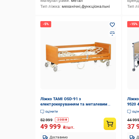
Матеріал рами
метал
Брен
Тип ліжка
механічні,функціональні
Тип л
Ліжко TAMI OSD-91 з
Ліжко
електрокеруванням та металевим
9520 4
ложем
оцінити
оці
52 999
44 99
-
3 000
₴
49 999
37 
₴/шт.
Доставимо
Д