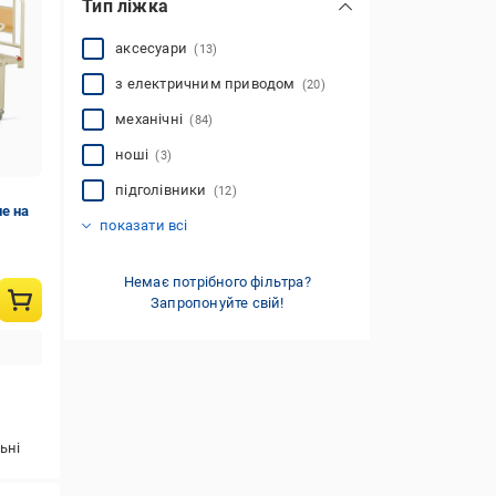
Тип ліжка
аксесуари
(13)
з електричним приводом
(20)
механічні
(84)
ноші
(3)
підголівники
(12)
е на
функціональні
(80)
показати всі
Немає потрібного фільтра?
Запропонуйте свій!
ьні