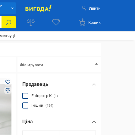
Р
Увійти
Кошик
еменчуці
Фільтрувати
Продавець
Епіцентр К
(1)
Інший
(134)
Ціна