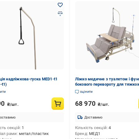
ція надліжкова-гуска MED1-t1
Ліжко медичне з туалетом і фу
-t1)
бокового перевороту для тяжко
(MED1-H01-120)
нити
оцінити
90
68 970
₴/шт.
₴/шт.
оставимо
Доставимо
сть секцій
1
Кількість секцій
4
іал рами
метал/пластик
Бренд
МЕД1