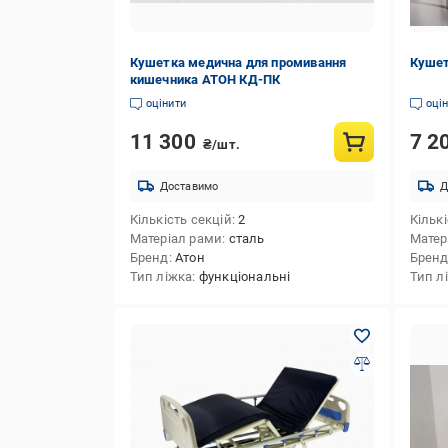
Кушетка медична для промивання
Кушет
кишечника АТОН КД-ПК
оцінити
оці
11 300
7 2
₴/шт.
Доставимо
Д
Кількість секцій
2
Кількі
Матеріал рами
сталь
Матер
Бренд
Атон
Брен
Тип ліжка
функціональні
Тип л