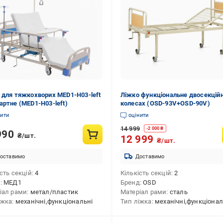
 для тяжкохворих MED1-H03-left
Ліжко функціональне двосекційн
артне (MED1-H03-left)
колесах (OSD-93V+OSD-90V)
нити
оцінити
14 999
-
2 000
₴
990
₴/шт.
12 999
₴/шт.
оставимо
Доставимо
сть секцій
4
Кількість секцій
2
д
МЕД1
Бренд
OSD
іал рами
метал/пластик
Матеріал рами
сталь
іжка
механічні,функціональні
Тип ліжка
механічні,функціонал