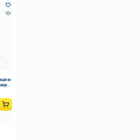
нкцією
хворих