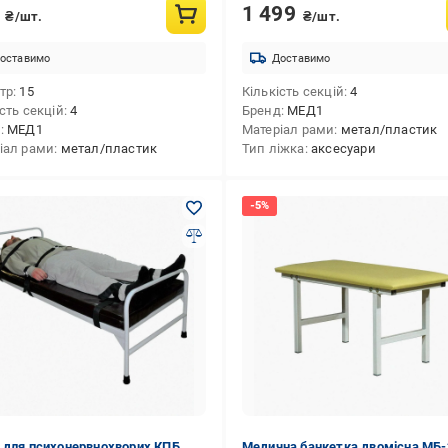
9
1 499
₴/шт.
₴/шт.
оставимо
Доставимо
тр
15
Кількість секцій
4
сть секцій
4
Бренд
МЕД1
д
МЕД1
Матеріал рами
метал/пластик
іал рами
метал/пластик
Тип ліжка
аксесуари
 для психонервнохворих КПБ
Медична банкетка двомісна МБ-