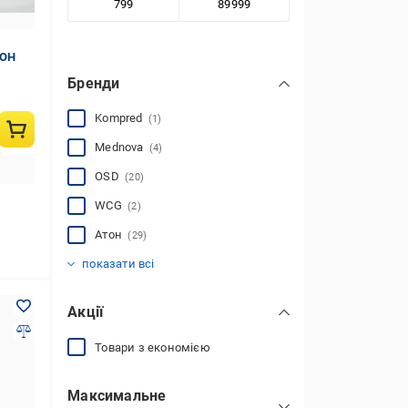
ТОН
Бренди
Kompred
(1)
Mednova
(4)
OSD
(20)
WCG
(2)
Атон
(29)
Заповіт
Литпол-Украина
МАКСІ-МЕблі
МЕД1
Практик
Інше
(17)
(21)
(38)
(1)
(1)
(1)
показати всі
Акції
Товари з економією
Максимальне