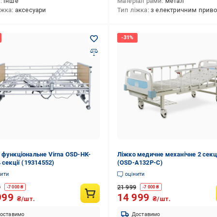
д
Інше
Матеріал рами
метал
іжка
аксесуари
Тип ліжка
з електричним прив
 функціональне Virna OSD-HK-
Ліжко медичне механічне 2 секц
 секції (19314552)
(OSD-A132P-C)
нити
оцінити
9
21 999
-
7 000
₴
-
7 000
₴
999
14 999
₴/шт.
₴/шт.
оставимо
Доставимо