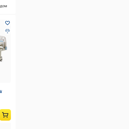
одом
ії