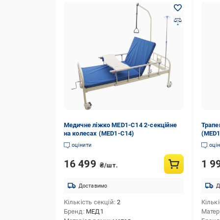
Медичне ліжко MED1-C14 2-секційне
Трапе
на колесах (MED1-C14)
(MED1
оцінити
оці
16 499
1 9
₴/шт.
Доставимо
Д
Кількість секцій
2
Кількі
Бренд
МЕД1
Матер