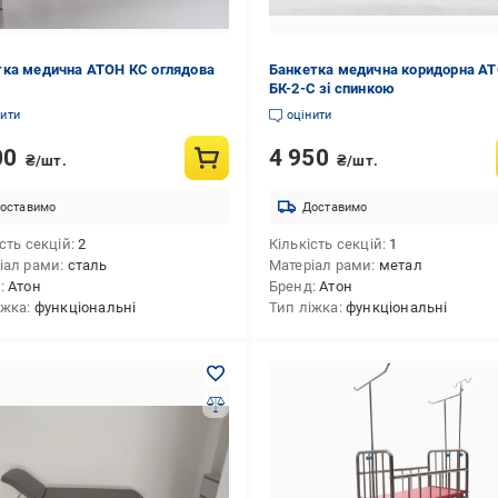
ка медична АТОН КС оглядова
Банкетка медична коридорна А
БК-2-С зі спинкою
нити
оцінити
00
4 950
₴/шт.
₴/шт.
оставимо
Доставимо
сть секцій
2
Кількість секцій
1
іал рами
сталь
Матеріал рами
метал
д
Атон
Бренд
Атон
іжка
функціональні
Тип ліжка
функціональні