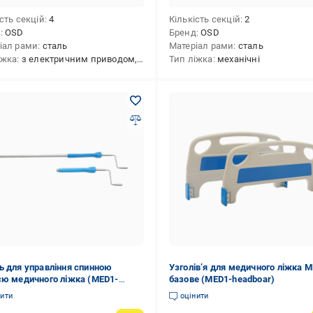
сть секцій
4
Кількість секцій
2
д
OSD
Бренд
OSD
іал рами
сталь
Матеріал рами
сталь
іжка
з електричним приводом,функціональні
Тип ліжка
механічні
ь для управління спинною
Узголів’я для медичного ліжка 
єю медичного ліжка (MED1-
базове (MED1-headboar)
-Back)
нити
оцінити