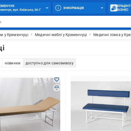
ЕМЕНЧУК
ЕПІЦЕНТ
ІНФОРМАЦІЯ
менчук, вул. Київська, 66-Г
БІЗНЕС
ри у Кременчуці
Медичні меблі у Кременчуці
Медичні ліжка у Кр
ці
новинки
доступно для самовивозу