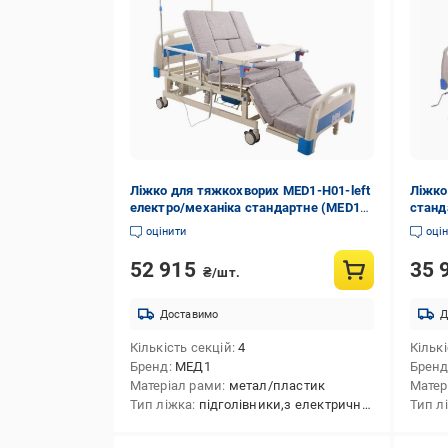
Ліжко для тяжкохворих MED1-H01-left
Ліжко
електро/механіка стандартне (MED1-
станд
H01-left)
оцінити
оці
52 915
35 
₴/шт.
Доставимо
Д
Кількість секцій
4
Кількі
Бренд
МЕД1
Брен
Матеріал рами
метал/пластик
Матер
Тип ліжка
підголівники,з електричним приводом,аксесуари,механічні,функціональні
Тип л