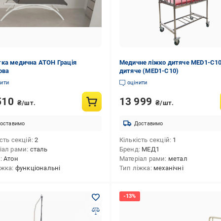
ка медична АТОН Грація
Медичне ліжко дитяче MED1-C1
ова
дитяче (MED1-C10)
нити
оцінити
510
13 999
₴/шт.
₴/шт.
оставимо
Доставимо
сть секцій
2
Кількість секцій
1
іал рами
сталь
Бренд
МЕД1
д
Атон
Матеріал рами
метал
іжка
функціональні
Тип ліжка
механічні