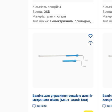
Кількість секцій
4
Кількі
Бренд
OSD
Брен
Матеріал рами
сталь
Матер
Тип ліжка
з електричним приводом,функціональні
Тип л
Важіль для управління секцією для ніг
Важіл
медичного ліжка (MED1-Crank-foot)
секці
Crank
оцінити
оці