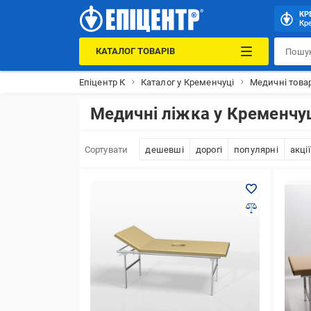
КР
Кре
КАТАЛОГ ТОВАРІВ
Епіцентр К
Каталог у Кременчуці
Медичні това
Медичні ліжка у Кременчу
Сортувати
дешевші
дорогі
популярні
акції