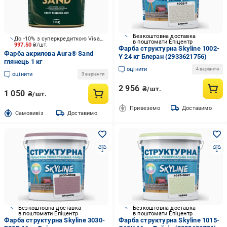
Безкоштовна доставка
До -10% з суперкредиткою Visa Вигода
в поштомати Епіцентр
997.50
₴/шт.
Фарба структурна Skyline 1002-
Фарба акрилова Aura® Sand
Y 24 кг Блеран (2933621756)
глянець 1 кг
оцінити
4 варіанти
оцінити
3 варіанти
2 956
₴/шт.
1 050
₴/шт.
Привеземо
Доставимо
Cамовивіз
Доставимо
Безкоштовна доставка
Безкоштовна доставка
в поштомати Епіцентр
в поштомати Епіцентр
Фарба структурна Skyline 3030-
Фарба структурна Skyline 1015-