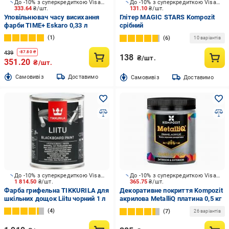
До -10% з суперкредиткою Visa Вигода
До -10% з суперкредиткою Visa Вигода
333.64
₴/шт.
131.10
₴/шт.
Уповільнювач часу висихання
Глітер MAGIC STARS Kompozit
фарби TIME+ Eskaro 0,33 л
срібний
1
6
10 варіантів
439
-
87.80
₴
138
₴/шт.
351.20
₴/шт.
Cамовивіз
Доставимо
Cамовивіз
Доставимо
До -10% з суперкредиткою Visa Вигода
До -10% з суперкредиткою Visa Вигода
1 814.50
₴/шт.
365.75
₴/шт.
Фарба грифельна TIKKURILA для
Декоративне покриття Kompozit
шкільних дощок Liitu чорний 1 л
акрилова MetalliQ платина 0,5 кг
4
7
26 варіантів