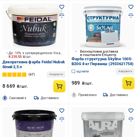
Безкоштовна доставка
До -10% з суперкредиткою Visa Вигода
в поштомати Епіцентр
8 235.55
₴/шт.
Фарба структурна Skyline 1005-
Декоративна фарба Feidal Nubuk
B20G 8 кг Перванш (2933621758)
білий 2,5 л
оцінити
4 варіанти
67
4 варіанти
989
₴/шт.
8 669
₴/шт.
Привеземо
Доставимо
Cамовивіз
Доставимо