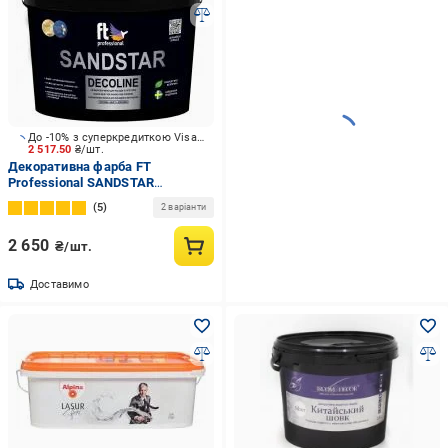
До -10% з суперкредиткою Visa Вигода
2 517.50
₴/шт.
Декоративна фарба FT
Professional SANDSTAR
DECOLINE Вase A
5
2 варіанти
перламутровий 5 л 5,75 кг
2 650
₴/шт.
Доставимо