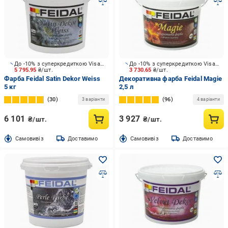
До -10% з суперкредиткою Visa Вигода
До -10% з суперкредиткою Visa Вигода
5 795.95
₴/шт.
3 730.65
₴/шт.
Фарба Feidal Satin Dekor Weiss
Декоративна фарба Feidal Magie
5 кг
2,5 л
30
96
3 варіанти
4 варіанти
6 101
3 927
₴/шт.
₴/шт.
Cамовивіз
Доставимо
Cамовивіз
Доставимо