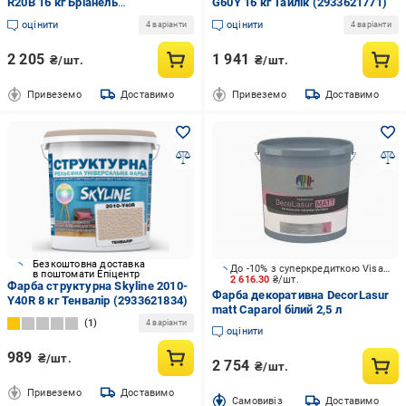
R20B 16 кг Бріанель
G60Y 16 кг Тайлік (2933621771)
(2933621799)
оцінити
оцінити
4 варіанти
4 варіанти
2 205
1 941
₴/шт.
₴/шт.
Привеземо
Доставимо
Привеземо
Доставимо
Безкоштовна доставка
До -10% з суперкредиткою Visa Вигода
в поштомати Епіцентр
2 616.30
₴/шт.
Фарба структурна Skyline 2010-
Фарба декоративна DecorLasur
Y40R 8 кг Тенвалір (2933621834)
matt Caparol білий 2,5 л
1
4 варіанти
оцінити
989
₴/шт.
2 754
₴/шт.
Привеземо
Доставимо
Cамовивіз
Доставимо