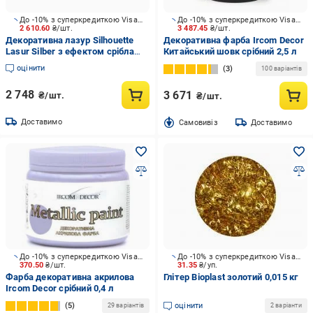
До -10% з суперкредиткою Visa Вигода
До -10% з суперкредиткою Visa Вигода
2 610.60
₴/шт.
3 487.45
₴/шт.
Декоративна лазур Silhouette
Декоративна фарба Ircom Decor
Lasur Silber з ефектом срібла
Китайський шовк срібний 2,5 л
Alpina 2,5 л
оцінити
3
100 варіантів
2 748
3 671
₴/шт.
₴/шт.
Доставимо
Cамовивіз
Доставимо
До -10% з суперкредиткою Visa Вигода
До -10% з суперкредиткою Visa Вигода
370.50
₴/шт.
31.35
₴/уп.
Фарба декоративна акрилова
Глітер Bioplast золотий 0,015 кг
Ircom Decor срібний 0,4 л
5
оцінити
29 варіантів
2 варіанти