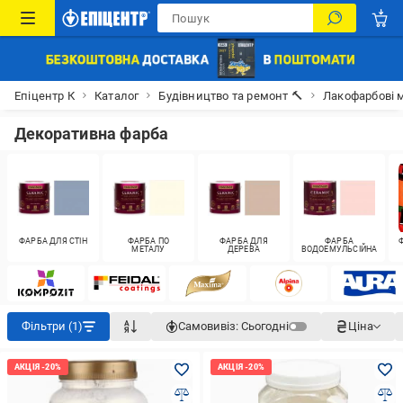
Епіцентр К
Каталог
Будівництво та ремонт 🔨
Лакофарбові м
Декоративна фарба
ФАРБА ДЛЯ СТІН
ФАРБА ПО
ФАРБА ДЛЯ
ФАРБА
МЕТАЛУ
ДЕРЕВА
ВОДОЕМУЛЬСІЙНА
Фільтри (1)
Самовивіз:
Сьогодні
Ціна