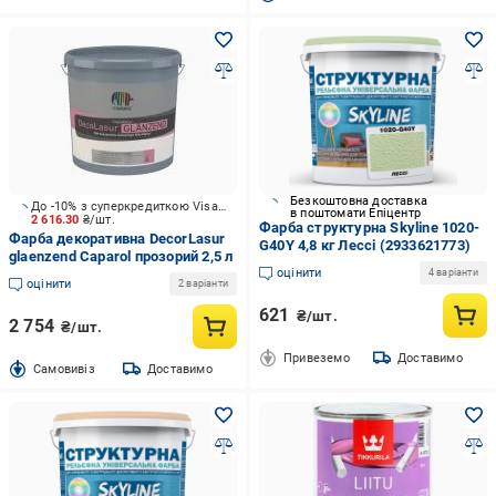
Безкоштовна доставка
До -10% з суперкредиткою Visa Вигода
в поштомати Епіцентр
2 616.30
₴/шт.
Фарба структурна Skyline 1020-
Фарба декоративна DecorLasur
G40Y 4,8 кг Лессі (2933621773)
glaenzend Caparol прозорий 2,5 л
оцінити
4 варіанти
оцінити
2 варіанти
621
₴/шт.
2 754
₴/шт.
Привеземо
Доставимо
Cамовивіз
Доставимо