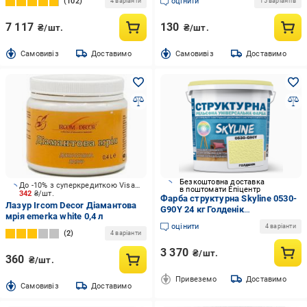
102
оцінити
4 варіанти
15 варіантів
7 117
130
₴/шт.
₴/шт.
Cамовивіз
Доставимо
Cамовивіз
Доставимо
Безкоштовна доставка
До -10% з суперкредиткою Visa Вигода
в поштомати Епіцентр
342
₴/шт.
Фарба структурна Skyline 0530-
Лазур Ircom Decor Діамантова
G90Y 24 кг Голденік
мрія emerka white 0,4 л
(2933621724)
оцінити
4 варіанти
2
4 варіанти
3 370
₴/шт.
360
₴/шт.
Привеземо
Доставимо
Cамовивіз
Доставимо