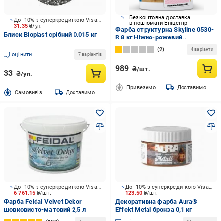
Безкоштовна доставка
До -10% з суперкредиткою Visa Вигода
в поштомати Епіцентр
31.35
₴/уп.
Фарба структурна Skyline 0530-
Блиск Bioplast срібний 0,015 кг
R 8 кг Ніжно-рожевий
(2933621726)
2
4 варіанти
оцінити
7 варіантів
989
₴/шт.
33
₴/уп.
Привеземо
Доставимо
Cамовивіз
Доставимо
До -10% з суперкредиткою Visa Вигода
До -10% з суперкредиткою Visa Вигода
6 761.15
₴/шт.
123.50
₴/шт.
Фарба Feidal Velvet Dekor
Декоративна фарба Aura®
шовковисто-матовий 2,5 л
Effekt Metal бронза 0,1 кг