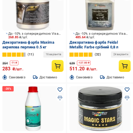
До -10% з суперкредиткою Visa Вигода
До -10% з суперкредиткою Visa Вигода
268.85
₴/шт.
485.64
₴/шт.
Декоративна фарба Maxima
Декоративна фарба Feidal
акрилова перлина 0.5 кг
Metallic Farbe срібний 0,8 л
11
32
16 варіантів
24 варіанти
354
639
-
71
₴
-
127.80
₴
283
511.20
₴/шт.
₴/шт.
Cамовивіз
Доставимо
Cамовивіз
Доставимо