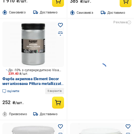
1 910
385
₴/шт.
₴/шт.
Cамовивіз
Доставимо
Cамовивіз
Доставимо
Реклама
До -10% з суперкредиткою Visa Вигода
239.40
₴/шт.
Фарба акрилова Element Decor
металізована Pittura metallizzata
Argento металевий срібний
оцінити
6 варіантів
0,25 л
252
₴/шт.
Привеземо
Доставимо