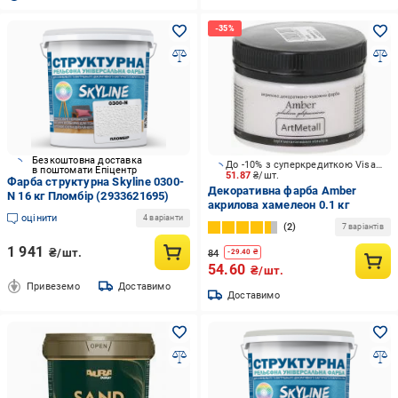
Безкоштовна доставка
До -10% з суперкредиткою Visa Вигода
в поштомати Епіцентр
51.87
₴/шт.
Фарба структурна Skyline 0300-
Декоративна фарба Amber
N 16 кг Пломбір (2933621695)
акрилова хамелеон 0.1 кг
оцінити
4 варіанти
2
7 варіантів
1 941
₴/шт.
84
-
29.40
₴
54.60
₴/шт.
Привеземо
Доставимо
Доставимо