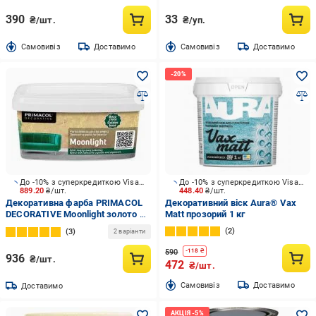
390
33
₴/шт.
₴/уп.
Cамовивіз
Доставимо
Cамовивіз
Доставимо
До -10% з суперкредиткою Visa Вигода
До -10% з суперкредиткою Visa Вигода
889.20
₴/шт.
448.40
₴/шт.
Декоративна фарба PRIMACOL
Декоративний віск Aura® Vax
DECORATIVE Moonlight золото 1
Matt прозорий 1 кг
л
2
3
2 варіанти
590
-
118
₴
936
₴/шт.
472
₴/шт.
Cамовивіз
Доставимо
Доставимо