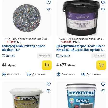
До -10% з суперкредиткою Visa Вигода
До -10% з суперкредиткою Visa Вигода
41.80
₴/шт.
4 253.15
₴/шт.
Голографічний гліттер срібло
Декоративна фарба Ircom Decor
Bioplast 15 г
Китайський шовк біле срібло 2,5
л
оцінити
оцінити
2 варіанти
2 варіанти
44
4 477
₴/шт.
₴/шт.
Cамовивіз
Доставимо
Cамовивіз
Доставимо