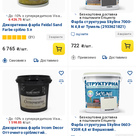
Безкоштовна доставка
До -10% з суперкредиткою Visa Вигода
в поштомати Епіцентр
6 426.75
₴/шт.
Фарба структурна Skyline 7000-
Декоративна фарба Feidal Sand
N 4,8 кг Тумель (2933621821)
Farbe срібло 5 л
оцінити
4 варіанти
21
3 варіанти
722
₴/шт.
6 765
₴/шт.
Привеземо
Доставимо
Cамовивіз
Доставимо
Безкоштовна доставка
До -10% з суперкредиткою Visa Вигода
в поштомати Епіцентр
1 598.85
₴/шт.
Фарба структурна Skyline 0603-
Декоративна фарба Ircom Decor
Y20R 4,8 кг Вершковий
Отточенто сріблястий
(2933621741)