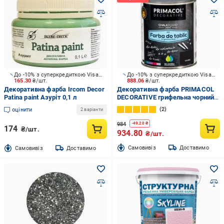
До -10% з суперкредиткою Visa Вигода
До -10% з суперкредиткою Visa Вигода
165.30
₴/шт.
888.06
₴/шт.
Декоративна фарба Ircom Decor
Декоративна фарба PRIMACOL
Patina paint Азуріт 0,1 л
DECORATIVE грифельна чорний
0,75 л 0,9 кг
2
оцінити
2 варіанти
984
-
49.20
₴
174
₴/шт.
934.80
₴/шт.
Cамовивіз
Доставимо
Cамовивіз
Доставимо