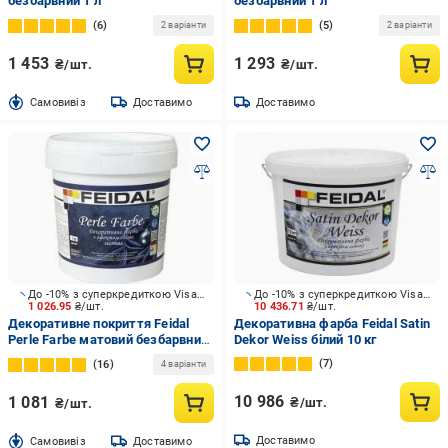
безбарвний 1 л
безбарвний 1 л
6
5
2 варіанти
2 варіанти
1 453
1 293
₴/шт.
₴/шт.
Cамовивіз
Доставимо
Доставимо
До -10% з суперкредиткою Visa Вигода
До -10% з суперкредиткою Visa Вигода
1 026.95
₴/шт.
10 436.71
₴/шт.
Декоративне покриття Feidal
Декоративна фарба Feidal Satin
Perle Farbe матовий безбарвний
Dekor Weiss білий 10 кг
1 л
7
16
4 варіанти
10 986
1 081
₴/шт.
₴/шт.
Доставимо
Cамовивіз
Доставимо