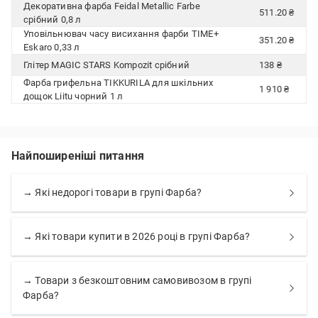
Декоративна фарба Feidal Metallic Farbe
511.20 ₴
срібний 0,8 л
Уповільнювач часу висихання фарби TIME+
351.20 ₴
Eskaro 0,33 л
Глітер MAGIC STARS Kompozit срібний
138 ₴
Фарба грифельна TIKKURILA для шкільних
1 910 ₴
дощок Liitu чорний 1 л
Найпоширеніші питання
→ Які недорогі товари в групі Фарба?
→ Які товари купити в 2026 році в групі Фарба?
→ Товари з безкоштовним самовивозом в групі
Фарба?