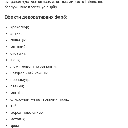
супроводжуються описами, оглядами, фото і відео, що
безсумнівно полегшує підбір.
Ефекти декоративних фарб:
кракелюр;
антик;
глянець;
матовий;
оксамит;
шовк;
люмінесцентне свічення;
натуральний камінь;
перламутр;
патина;
магніт;
блискучий металізований пісок;
іній;
мерехтливе сяйво;
металік;
хром;