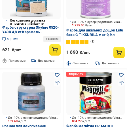
Безкоштовна доставка
До -10% з суперкредиткою Visa Вигода
в поштомати Епіцентр
1 795.50
₴/шт.
Фарба структурна Skyline 0520-
Фарба для шкільних дощок Liitu
Y40R 4,8 кг Карамель
база С TIKKURILA мат 0,9 л
(2933621717)
оцінити
4 варіанти
1
621
₴/шт.
1 890
₴/шт.
Привеземо
Доставимо
Cамовивіз
Доставимо
До -10% з суперкредиткою Visa Вигода
До -10% з суперкредиткою Visa Вигода
159.60
₴/шт.
804.27
₴/шт.
Розчин для декорування
Фарба магнітна PRIMACOL