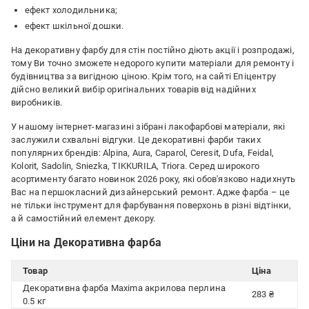
ефект холодильника;
ефект шкільної дошки.
На декоративну фарбу для стін постійно діють акції і розпродажі,
тому Ви точно зможете недорого купити матеріали для ремонту і
будівництва за вигідною ціною. Крім того, на сайті Епіцентру
дійсно великий вибір оригінальних товарів від надійних
виробників.
У нашому інтернет-магазині зібрані лакофарбові матеріали, які
заслужили схвальні відгуки. Це декоративні фарби таких
популярних брендів: Alpina, Aura, Caparol, Ceresit, Dufa, Feidal,
Kolorit, Sadolin, Sniezka, TIKKURILA, Triora. Серед широкого
асортименту багато новинок 2026 року, які обов'язково надихнуть
Вас на першокласний дизайнерський ремонт. Адже фарба – це
не тільки інструмент для фарбування поверхонь в різні відтінки,
а й самостійний елемент декору.
Ціни на Декоративна фарба
Товар
Ціна
Декоративна фарба Maxima акрилова перлина
283 ₴
0.5 кг