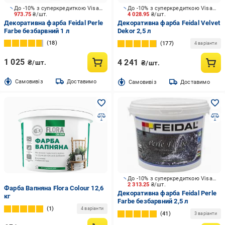
До -10% з суперкредиткою Visa Вигода
До -10% з суперкредиткою Visa Вигода
973.75
₴/шт.
4 028.95
₴/шт.
Декоративна фарба Feidal Perle
Декоративна фарба Feidal Velvet
Farbe безбарвний 1 л
Dekor 2,5 л
18
177
4 варіанти
1 025
4 241
₴/шт.
₴/шт.
Cамовивіз
Доставимо
Cамовивіз
Доставимо
До -10% з суперкредиткою Visa Вигода
2 313.25
₴/шт.
Фарба Вапняна Flora Colour 12,6
Декоративна фарба Feidal Perle
кг
Farbe безбарвний 2,5 л
1
4 варіанти
41
3 варіанти