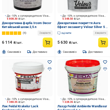
До -10% з суперкредиткою Visa Вигода
До -10% з суперкредиткою Visa Вигода
5 808.30
₴/шт.
5 348.50
₴/шт.
Декоративна фарба Ircom Decor
Декоративне покриття Aura
Китайський шовк 2,5 л
Ефект оксамиту Velour Silver 5 л
5,95 кг
1
оцінити
2 варіанти
4 варіанти
6 114
5 630
₴/шт.
₴/шт.
Cамовивіз
Доставимо
Cамовивіз
Доставимо
До -10% з суперкредиткою Visa Вигода
До -10% з суперкредиткою Visa Вигода
1 380.35
₴/шт.
1 228.35
₴/шт.
Лак Feidal Krakelur Lack
Лазур Feidal Ambiente Wandlasur