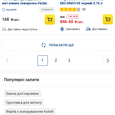
металевих поверхонь Feidal
DECORATIVE чорний 0.75 л
Patina-Effect блакитний 0,1 л
3
оцінити
2 варіанти
996
-
149.40
₴
168
₴/шт.
846.60
₴/шт.
Cамовивіз
Доставимо
Доставка недоступна
ПОКАЗАТИ ЩЕ
1
2
3
Популярні запити
Емаль для кераміки
Грунтовка для металу
Фарба з колоруванням Kolorit