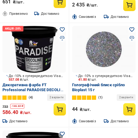
651
₴/шт.
2 435
₴/шт.
Привеземо
Доставимо
Cамовивіз
Доставимо
До -10% з суперкредиткою Visa Вигода
До -10% з суперкредиткою Visa Вигода
557.08
₴/шт.
41.80
₴/шт.
Декоративна фарба FT
Голографічний блиск срібло
Professional PARADISE DECOLINE
Bioplast 15 г
Вase A перламутровий 1 л
4
1
2 варіанти
2 варіанти
1,15 кг
733
-
146.60
₴
44
₴/шт.
586.40
₴/шт.
Доставимо
Cамовивіз
Доставимо