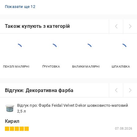
Фарба-емаль без запаху
Фарба по металу червона
Фарба з колоруванням Aura®
Прозора фарба по металу
Поліуретанові емалі
Емаль біла
Фарба гумова біла
Фарба коричнева для дерева
Фарба гумова Farbex
Емаль для зовнішніх робіт
Емаль для меблів
Фарба водоемульсійна біла
Показати ще 12
Також купують з категорій
ПЕНЗЛІ МАЛЯРНІ
ҐРУНТОВКА
ВАЛИКИ МАЛЯРНІ
ШПАКЛІВКА
Відгуки: Декоративна фарба
Відгук про: Фарба Feidal Velvet Dekor шовковисто-матовий
2,5 л
Кирил
07.08.2026