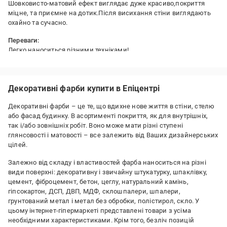
Шовковисто-матовий ефект виглядає дуже красиво,покриття
міцне, та приємне на дотик.Після висихання стіни виглядають
охайно та сучасно.
Переваги:
Легко наноситься,різними техніками!
Недоліки:
Немає
Декоративні фарби купити в Епіцентрі
Декоративні фарби – це те, що вдихне нове життя в стіни, стелю
або фасад будинку. В асортименті покриття, як для внутрішніх,
так і/або зовнішніх робіт. Воно може мати різні ступені
глянсовості і матовості – все залежить від Ваших дизайнерських
цілей.
Залежно від складу і властивостей фарба наноситься на різні
види поверхні: декоративну і звичайну штукатурку, шпаклівку,
цемент, фіброцемент, бетон, цеглу, натуральний камінь,
гіпсокартон, ДСП, ДВП, МДФ, склошпалери, шпалери,
грунтований метал і метал без обробки, полістирол, скло. У
цьому інтернет-гіпермаркеті представлені товари з усіма
необхідними характеристиками. Крім того, безліч позицій