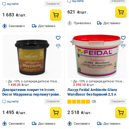
оцінити
напівпрозорий 0,8 л
4 варіанти
оцінити
2 варіанти
621
₴/шт.
1 683
₴/шт.
Привеземо
Доставимо
Cамовивіз
Доставимо
До -10% з суперкредиткою Visa Вигода
До -10% з суперкредиткою Visa Вигода
1 420.25
₴/шт.
2 392.10
₴/шт.
Декоративне покриття Ircom
Лазур Feidal Ambiente Glanz
Decor Марракеш перламутровий
Wandlasur безбарвний 2,5 л
0,8 л
оцінити
3
2 варіанти
2 варіанти
1 495
2 518
₴/шт.
₴/шт.
Cамовивіз
Доставимо
Cамовивіз
Доставимо