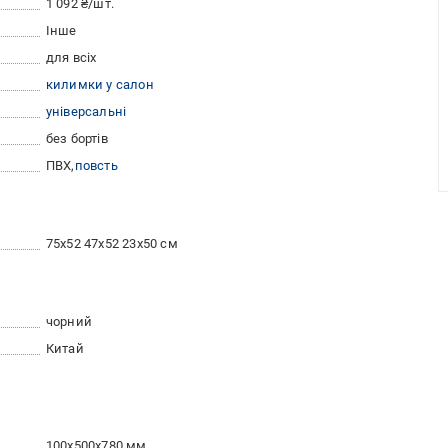
1 092 ₴/шт.
Інше
для всіх
килимки у салон
універсальні
без бортів
ПВХ
повсть
75x52 47x52 23x50 см
чорний
Китай
100x500x780 мм