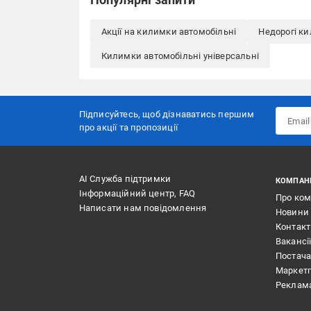
Акції на килимки автомобільні
Недорогі к
Килимки автомобільні універсальні
Підписуйтесь, щоб дізнаватись першим
про акції та пропозиції
АІ Служба підтримки
КОМПАН
Інформаційний центр, FAQ
Про ко
Написати нам повідомлення
Новини
Контак
Вакансі
Постач
Маркет
Реклам