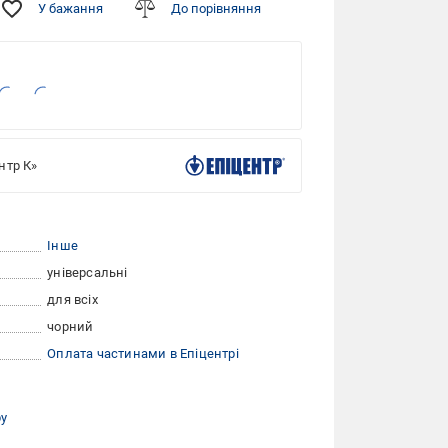
У бажання
До порівняння
нтр К»
Інше
універсальні
для всіх
чорний
Оплата частинами в Епіцентрі
ру