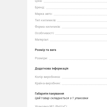
Ціна:
Бренд:
Марка авто:
Тип килимків:
Форма килимків:
Особливості:
Матеріал:
Розмір та вага
Розміри:
Додаткова інформація
Колір виробника:
Країна-виробник:
Габарити пакування
Цей товар складається з 1 упаковки
Упаковка №1 (ВхШхГ):