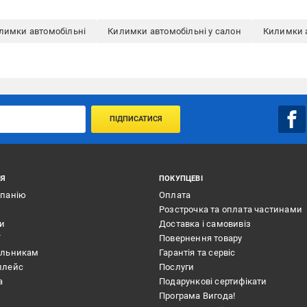
илимки автомобільні
Килимки автомобільні у салон
Килимки а
ПІДПИСАТИСЯ
ІЯ
ПОКУПЦЕВІ
мпанію
Оплата
Розстрочка та оплата частинами
ти
Доставка і самовивіз
ї
Повернення товару
альникам
Гарантія та сервіс
плейс
Послуги
а
Подарункові сертифікати
Програма Вигода!