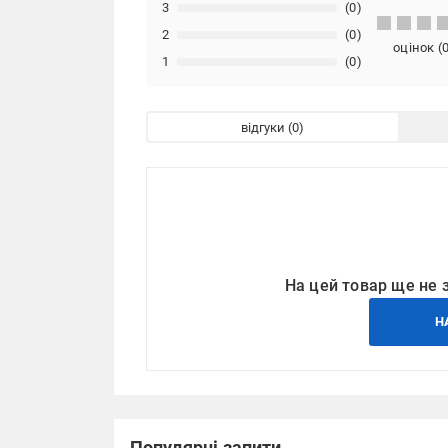
3
(0)
2
(0)
оцінок
(
1
(0)
відгуки
На цей товар ще не 
Н
Популярні запити