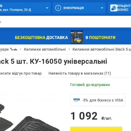
ЇВ
ЕПІЦЕНТ
ІНФОРМАЦІЯ
в, вул. Полярна, 20-Д
БІЗНЕС
уари 🔧🚗
Килимки автомобільні
Килимки автомобільні black 5 ш
ck 5 шт. КУ-16050 універсальні
исати відгук про товар
Наявність товару в магазинах (11)
Готовий до відправки
-5% для бізнесу з VISA
1 092
₴/шт.