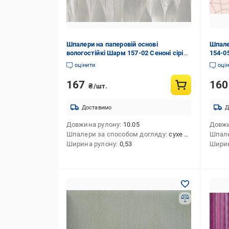
Шпалери на паперовій основі
Шпале
вологостійкі Шарм 157-02 Сеноні сірі
154-0
(0,53х10м.)
оцінити
оці
167
16
₴/шт.
Доставимо
Д
Довжина рулону
10.05
Довжи
Шпалери за способом догляду
сухе чищення
Шпале
Ширина рулону
0,53
Ширин