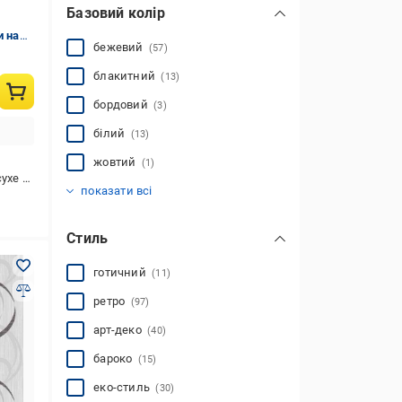
Базовий колір
и на
бежевий
(57)
блакитний
(13)
бордовий
(3)
білий
(13)
жовтий
(1)
хе чищення
зелений
золотистий
коричневий
мультиколор
помаранчевий
рожевий
синій
сірий
фіолетовий
червоний
чорний
(52)
(3)
(5)
(34)
(21)
(12)
(20)
(2)
(21)
(34)
(5)
показати всі
Стиль
готичний
(11)
ретро
(97)
арт-деко
(40)
бароко
(15)
еко-стиль
(30)