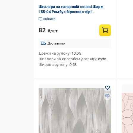
Шпалери на паперовій основі Шарм
155-04 Ромбус бірюзово-сірі
(0,53х10м.)
оцінити
82
₴/шт.
Доставимо
Довжина рулону
10.05
Шпалери за способом догляду
сухе чищення
Ширина рулону
0,53