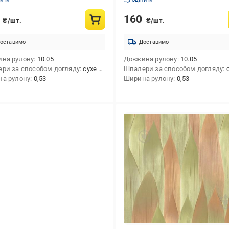
7
160
₴/шт.
₴/шт.
оставимо
Доставимо
на рулону
10.05
Довжина рулону
10.05
ри за способом догляду
сухе чищення
Шпалери за способом догляду
су
а рулону
0,53
Ширина рулону
0,53