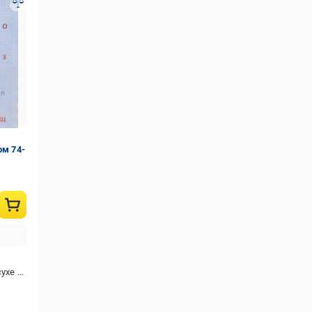
рм 74-
хе чищення