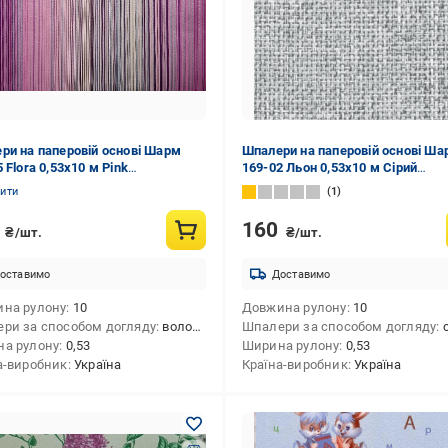
ри на паперовій основі Шарм
Шпалери на паперовій основі Ша
 Flora 0,53х10 м Pink
169-02 Льон 0,53х10 м Сірий
182e545099340e54bf97)
(660e522b2541f256a82f5da2)
нити
1
0
160
₴/шт.
₴/шт.
оставимо
Доставимо
на рулону
10
Довжина рулону
10
ри за способом догляду
вологостійкі
Шпалери за способом догляду
су
а рулону
0,53
Ширина рулону
0,53
а-виробник
Україна
Країна-виробник
Україна