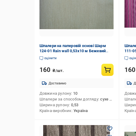
Шпалери на паперовій основі Шарм
Шпале
124-01 Rain wall 0,53х10 м Бежевий
111-05
(63481843545099340e54c1d5)
(6348
оцінити
оці
160
16
₴/шт.
Доставимо
Д
Довжина рулону
10
Довжи
Шпалери за способом догляду
сухе чищення
Шпале
Ширина рулону
0,53
Ширин
Країна-виробник
Україна
Країн