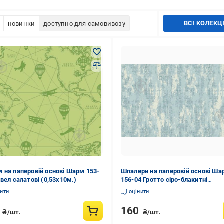
ВСІ КОЛЕКЦІ
новинки
доступно для самовивозу
 на паперовій основі Шарм 153-
Шпалери на паперовій основі Ша
евел салатові (0,53х10м.)
156-04 Гротто сіро-блакитні
(0,53х10м.)
нити
оцінити
0
160
₴/шт.
₴/шт.