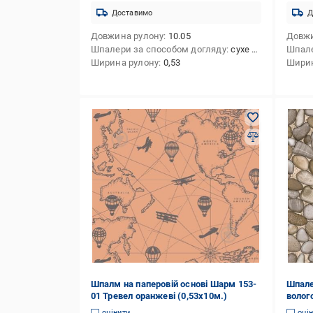
Доставимо
Д
Довжина рулону
10.05
Довжи
Шпалери за способом догляду
сухе чищення
Шпале
Ширина рулону
0,53
Ширин
Шпалм на паперовій основі Шарм 153-
Шпале
01 Тревел оранжеві (0,53х10м.)
волог
корич
оцінити
оці