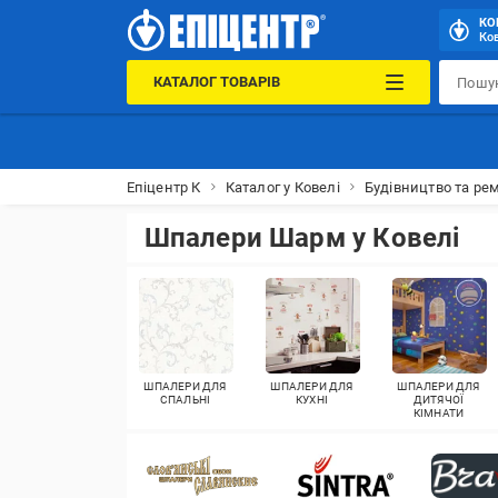
КО
Ков
КАТАЛОГ ТОВАРІВ
Епіцентр К
Каталог у Ковелі
Будівництво та рем
Шпалери Шарм у Ковелі
ШПАЛЕРИ ДЛЯ
ШПАЛЕРИ ДЛЯ
ШПАЛЕРИ ДЛЯ
СПАЛЬНІ
КУХНІ
ДИТЯЧОЇ
КІМНАТИ