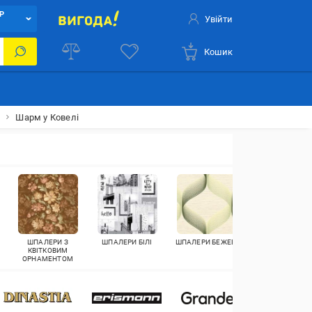
Р
Увійти
Кошик
і
Шарм у Ковелі
ШПАЛЕРИ З
ШПАЛЕРИ БІЛІ
ШПАЛЕРИ БЕЖЕВІ
КОРКОВІ
КВІТКОВИМ
ШПАЛЕРИ
ОРНАМЕНТОМ