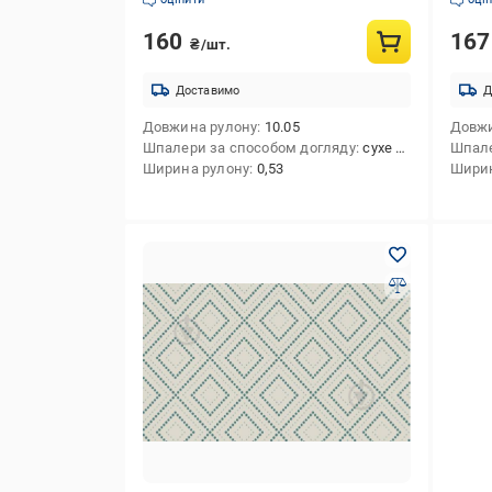
160
16
₴/шт.
Доставимо
Д
Довжина рулону
10.05
Довжи
Шпалери за способом догляду
сухе чищення
Шпале
Ширина рулону
0,53
Ширин