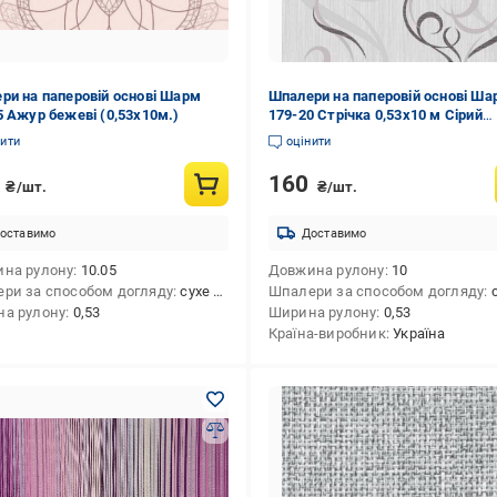
ри на паперовій основі Шарм
Шпалери на паперовій основі Ша
5 Ажур бежеві (0,53х10м.)
179-20 Стрічка 0,53х10 м Сірий
(660fb41f15b09a5851547a25)
нити
оцінити
0
160
₴/шт.
₴/шт.
оставимо
Доставимо
на рулону
10.05
Довжина рулону
10
ри за способом догляду
сухе чищення
Шпалери за способом догляду
су
а рулону
0,53
Ширина рулону
0,53
Країна-виробник
Україна