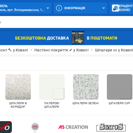
ВЕЛЬ
ЕПІЦЕНТ
ІНФОРМАЦІЯ
ель, вул. Володимирська, 135-А
БІЗНЕС
онт 🔨 у Ковелі
Настінні покриття ✔ у Ковелі
Шпалери 📜 у Ковел
ШПАЛЕРИ В
ПАПЕРОВІ
ШПАЛЕРИ ЗЕЛЕНІ
ШПАЛЕРИ СІРІ
КОРИДОР
ШПАЛЕРИ