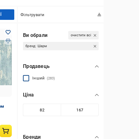
Ї
Фільтрувати
Ви обрали
очистити всі
бренд:
Шарм
Продавець
Інший
(283)
Ціна
рм
Бренди