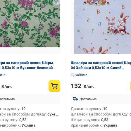
ри на паперовій основі Шарм
Шпалери на паперовій основі Ша
1 0,53х10 м Бузково-бежевий
04 Зайчики 0,53х10 м Синий
1844545099340e54c1db)
(6348180a545099340e54bbfe)
нити
оцінити
2
132
₴/шт.
₴/шт.
оставимо
Доставимо
на рулону
10
Довжина рулону
10
ри за способом догляду
сухе чищення
Шпалери за способом догляду
су
а рулону
0,53
Ширина рулону
0,53
а-виробник
Україна
Країна-виробник
Україна