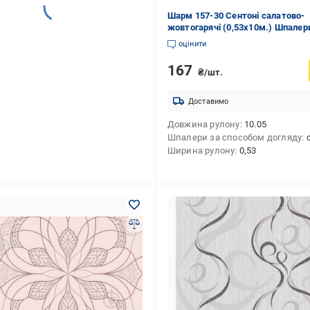
Шарм 157-30 Сентоні салатово-
жовтогарячі (0,53х10м.) Шпалер
паперовій основі вологостійкі
оцінити
167
₴/шт.
Доставимо
Довжина рулону
10.05
Шпалери за способом догляду
су
Ширина рулону
0,53