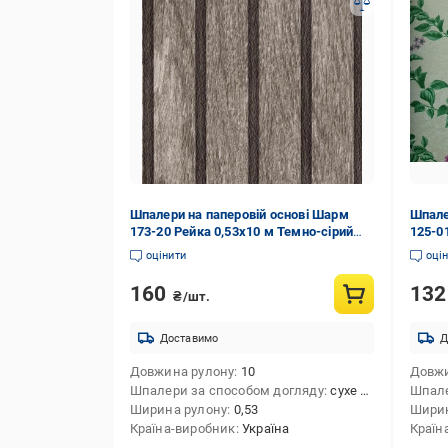
Шпалери на паперовій основі Шарм
Шпале
173-20 Рейка 0,53х10 м Темно-сірий
125-0
(660eadfcd4785334cf497a44)
(6348
оцінити
оці
160
13
₴/шт.
Доставимо
Д
Довжина рулону
10
Довжи
Шпалери за способом догляду
сухе чищення
Шпале
Ширина рулону
0,53
Ширин
Країна-виробник
Україна
Країн