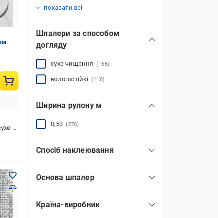
кантрі
класичний
лофт
модерн
мінімалізм
прованс
ренесанс
рококо
скандинавський
стімпанк
сучасний
східний
хай-тек
(22)
(26)
(74)
(78)
(44)
(78)
(104)
(12)
(14)
(56)
(77)
(51)
(58)
показати всі
Шпалери за способом
рм
догляду
сухе чищення
(166)
вологостійкі
(110)
Ширина рулону м
0,53
(276)
хе чищення
Спосіб наклеювання
клей наноситься на шпалери та
на стіну
(276)
Основа шпалер
папір
(276)
Країна-виробник
Україна
(238)