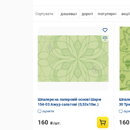
Сортувати
дешевші
дорогі
популярні
акції
Шпалери на паперовій основі Шарм
Шпалм
154-03 Ажур салатові (0,53х10м.)
30 Тр
оцінити
оці
160
16
₴/шт.