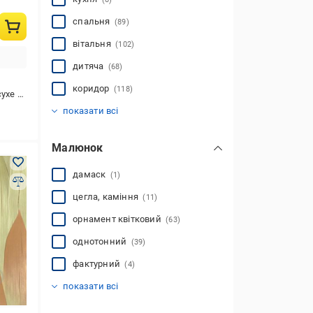
спальня
(89)
вітальня
(102)
дитяча
(68)
коридор
(118)
хе чищення
передпокій
офісні приміщення
інше
(3)
(52)
(48)
показати всі
Малюнок
дамаск
(1)
цегла, каміння
(11)
орнамент квітковий
(63)
однотонний
(39)
фактурний
(4)
смуга
вензель
орнамент класичний
орнамент геометричний
рогожка
абстракція
мармур
природа
дитячий
їжа
орнамент рослинний
деревина
сюжетний
(10)
(12)
(12)
(4)
(10)
(38)
(7)
(7)
(12)
(17)
(4)
(15)
(10)
показати всі