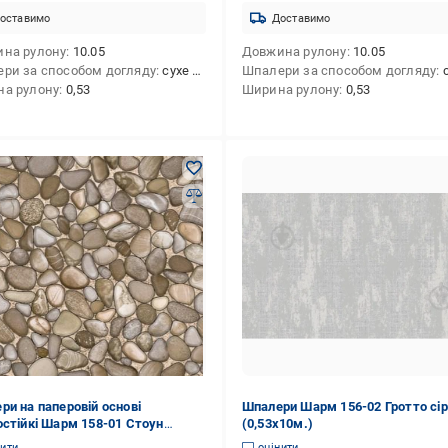
оставимо
Доставимо
на рулону
10.05
Довжина рулону
10.05
ри за способом догляду
сухе чищення
Шпалери за способом догляду
су
а рулону
0,53
Ширина рулону
0,53
ри на паперовій основі
Шпалери Шарм 156-02 Гротто сір
остійкі Шарм 158-01 Стоун
(0,53х10м.)
неві (0,53х10м.)
нити
оцінити