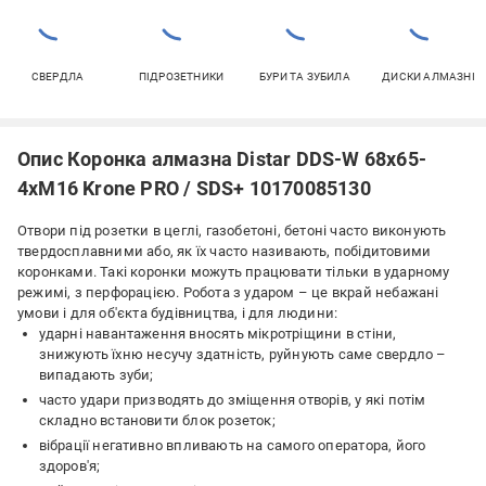
СВЕРДЛА
ПІДРОЗЕТНИКИ
БУРИ ТА ЗУБИЛА
ДИСКИ АЛМАЗНІ
Опис Коронка алмазна Distar DDS-W 68x65-
4xM16 Krone PRO / SDS+ 10170085130
Отвори під розетки в цеглі, газобетоні, бетоні часто виконують
твердосплавними або, як їх часто називають, побідитовими
коронками. Такі коронки можуть працювати тільки в ударному
режимі, з перфорацією. Робота з ударом – це вкрай небажані
умови і для об'єкта будівництва, і для людини:
ударні навантаження вносять мікротріщини в стіни,
знижують їхню несучу здатність, руйнують саме свердло –
випадають зуби;
часто удари призводять до зміщення отворів, у які потім
складно встановити блок розеток;
вібрації негативно впливають на самого оператора, його
здоров'я;