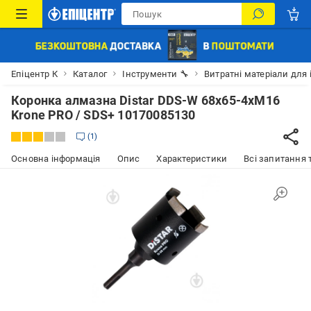
Епіцентр К
Каталог
Інструменти 🔧
Витратні матеріали для 
Коронка алмазна Distar DDS-W 68x65-4xM16
Krone PRO / SDS+ 10170085130
1
Основна інформація
Опис
Характеристики
Всі запитання т