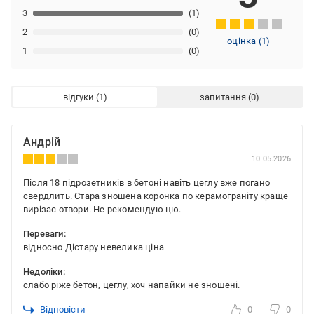
3
(1)
2
(0)
оцінка
(
1
)
1
(0)
відгуки
запитання
Андрій
10.05.2026
Після 18 підрозетників в бетоні навіть цеглу вже погано
свердлить. Стара зношена коронка по керамограніту краще
вирізає отвори. Не рекомендую цю.
Переваги:
відносно Дістару невелика ціна
Недоліки:
слабо ріже бетон, цеглу, хоч напайки не зношені.
Відповісти
0
0