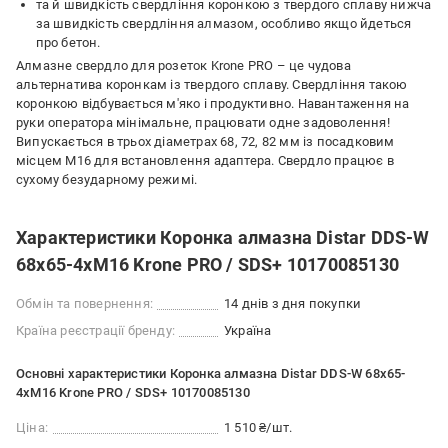
та й швидкість свердління коронкою з твердого сплаву нижча
за швидкість свердління алмазом, особливо якщо йдеться
про бетон.
Алмазне свердло для розеток Krone PRO – це чудова
альтернатива коронкам із твердого сплаву. Свердління такою
коронкою відбувається м'яко і продуктивно. Навантаження на
руки оператора мінімальне, працювати одне задоволення!
Випускається в трьох діаметрах 68, 72, 82 мм із посадковим
місцем М16 для встановлення адаптера. Свердло працює в
сухому безударному режимі.
Характеристики Коронка алмазна Distar DDS-W
68x65-4xM16 Krone PRO / SDS+ 10170085130
Обмін та повернення:
14 днів з дня покупки
Країна реєстрації бренду:
Україна
Основні характеристики Коронка алмазна Distar DDS-W 68x65-
4xM16 Krone PRO / SDS+ 10170085130
Ціна:
1 510 ₴/шт.