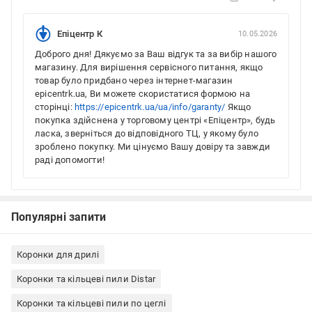
Епіцентр К
10.05.2026
Доброго дня! Дякуємо за Ваш відгук та за вибір нашого
магазину. Для вирішення сервісного питання, якщо
товар було придбано через інтернет-магазин
epicentrk.ua, Ви можете скористатися формою на
сторінці:
https://epicentrk.ua/ua/info/garanty/
Якщо
покупка здійснена у торговому центрі «Епіцентр», будь
ласка, зверніться до відповідного ТЦ, у якому було
зроблено покупку. Ми цінуємо Вашу довіру та завжди
раді допомогти!
Популярні запити
Коронки для дрилі
Коронки та кільцеві пили Distar
Коронки та кільцеві пили по цеглі