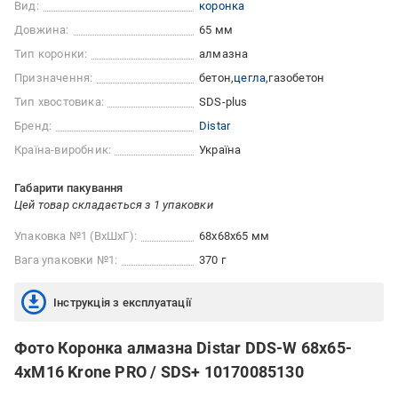
Вид:
коронка
Довжина:
65 мм
Тип коронки:
алмазна
Призначення:
бетон
цегла
газобетон
Тип хвостовика:
SDS-plus
Бренд:
Distar
Країна-виробник:
Україна
Габарити пакування
Цей товар складається з 1 упаковки
Упаковка №1 (ВхШхГ):
68x68x65 мм
Вага упаковки №1:
370 г
Інструкція з експлуатації
Фото Коронка алмазна Distar DDS-W 68x65-
4xM16 Krone PRO / SDS+ 10170085130