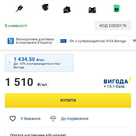
В наявності
КОД
20520176
Безкоштовна доставка
-5% з суперкредиткою VISA Вигода
в поштомати Епіцентр
1 434.50
₴/шт.
До -10% з суперкредиткою Visa
Вигода
1 510
₴/шт.
+ 15.1 бала
КУПИТИ
У бажання
До порівняння
Оплата частинами або кредит