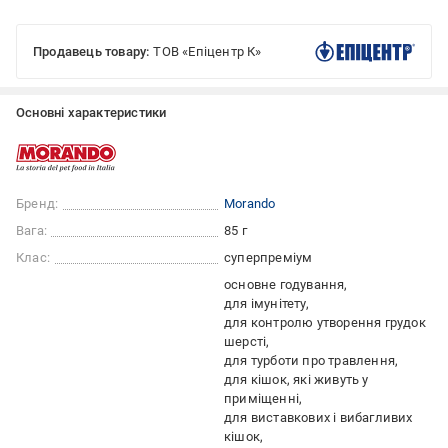
Продавець товару:
ТОВ «Епіцентр К»
Основні характеристики
Бренд:
Morando
Вага:
85 г
Клас:
суперпреміум
основне годування
для імунітету
для контролю утворення грудок
шерсті
для турботи про травлення
для кішок, які живуть у
приміщенні
для виставкових і вибагливих
кішок