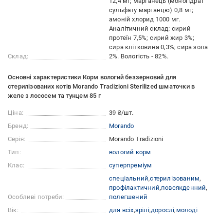
12,4 мг; марганець (моногідрат
сульфату марганцю) 0,8 мг;
амоній хлорид 1000 мг.
Аналітичний склад: сирий
протеїн 7,5%; сирий жир 3%;
сира клітковина 0,3%; сира зола
Склад:
2%. Вологість - 82%.
Основні характеристики Корм вологий беззерновий для
стерилізованих котів Morando Tradizioni Sterilized шматочки в
желе з лососем та тунцем 85 г
Ціна:
39 ₴/шт.
Бренд:
Morando
Серія:
Morando Tradizioni
Тип:
вологий корм
Клас:
суперпреміум
спеціальний
стерилізованим
профілактичний
повсякденний
Особливі потреби:
полегшений
Вік:
для всіх
зрілі
дорослі
молоді