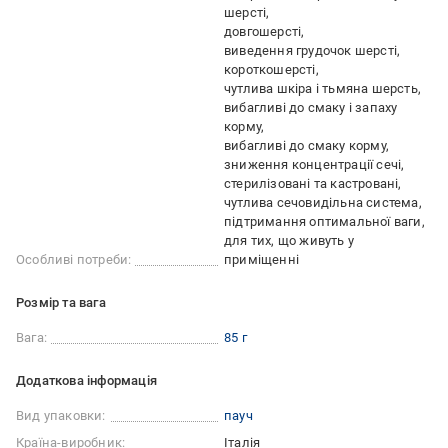
шерсті
довгошерсті
виведення грудочок шерсті
короткошерсті
чутлива шкіра і тьмяна шерсть
вибагливі до смаку і запаху
корму
вибагливі до смаку корму
зниження концентрації сечі
стерилізовані та кастровані
чутлива сечовидільна система
підтримання оптимальної ваги
для тих, що живуть у
Особливі потреби:
приміщенні
Розмір та вага
Вага:
85 г
Додаткова інформація
Вид упаковки:
пауч
Країна-виробник:
Італія