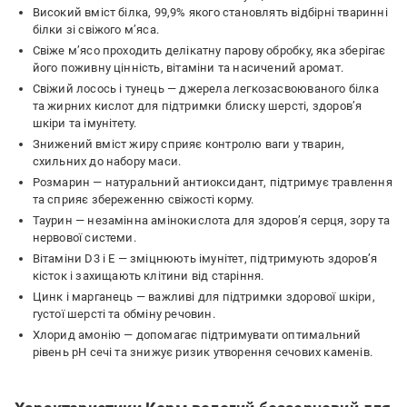
Високий вміст білка, 99,9% якого становлять відбірні тваринні
білки зі свіжого м’яса.
Свіже м’ясо проходить делікатну парову обробку, яка зберігає
його поживну цінність, вітаміни та насичений аромат.
Свіжий лосось і тунець — джерела легкозасвоюваного білка
та жирних кислот для підтримки блиску шерсті, здоров’я
шкіри та імунітету.
Знижений вміст жиру сприяє контролю ваги у тварин,
схильних до набору маси.
Розмарин — натуральний антиоксидант, підтримує травлення
та сприяє збереженню свіжості корму.
Таурин — незамінна амінокислота для здоров’я серця, зору та
нервової системи.
Вітаміни D3 і E — зміцнюють імунітет, підтримують здоров’я
кісток і захищають клітини від старіння.
Цинк і марганець — важливі для підтримки здорової шкіри,
густої шерсті та обміну речовин.
Хлорид амонію — допомагає підтримувати оптимальний
рівень pH сечі та знижує ризик утворення сечових каменів.