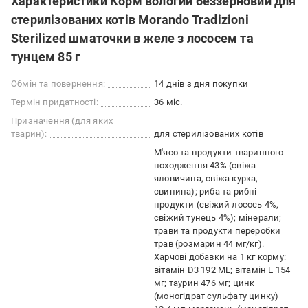
Характеристики Корм вологий беззерновий для
стерилізованих котів Morando Tradizioni
Sterilized шматочки в желе з лососем та
тунцем 85 г
Обмін та повернення:
14 днів з дня покупки
Термін придатності:
36 міс.
Призначення (для яких
тварин):
для стерилізованих котів
М'ясо та продукти тваринного
походження 43% (свіжа
яловичина, свіжа курка,
свинина); риба та рибні
продукти (свіжий лосось 4%,
свіжий тунець 4%); мінерали;
трави та продукти переробки
трав (розмарин 44 мг/кг).
Харчові добавки на 1 кг корму:
вітамін D3 192 МЕ; вітамін E 154
мг; таурин 476 мг; цинк
(моногідрат сульфату цинку)