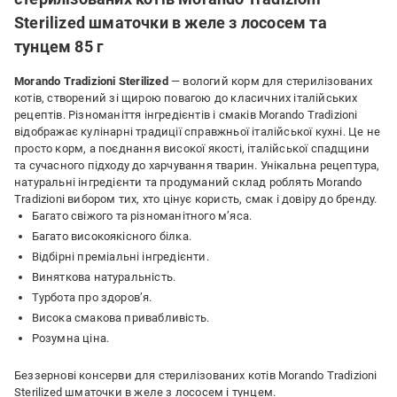
Sterilized шматочки в желе з лососем та
тунцем 85 г
Morando Tradizioni Sterilized
— вологий корм для стерилізованих
котів, створений зі щирою повагою до класичних італійських
рецептів. Різноманіття інгредієнтів і смаків Morando Tradizioni
відображає кулінарні традиції справжньої італійської кухні. Це не
просто корм, а поєднання високої якості, італійської спадщини
та сучасного підходу до харчування тварин. Унікальна рецептура,
натуральні інгредієнти та продуманий склад роблять Morando
Tradizioni вибором тих, хто цінує користь, смак і довіру до бренду.
Багато свіжого та різноманітного м’яса.
Багато високоякісного білка.
Відбірні преміальні інгредієнти.
Виняткова натуральність.
Турбота про здоров’я.
Висока смакова привабливість.
Розумна ціна.
Беззернові консерви для стерилізованих котів Morando Tradizioni
Sterilized шматочки в желе з лососем і тунцем.