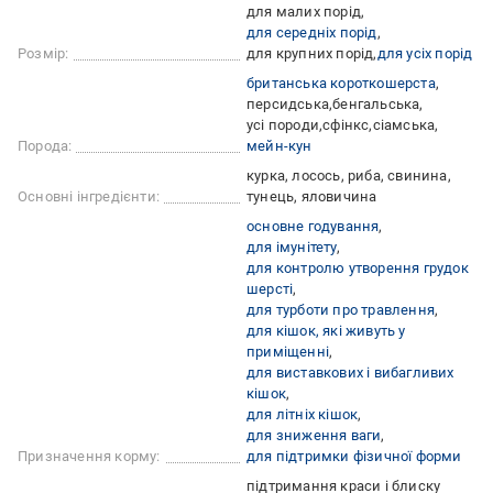
для малих порід
для середніх порід
Розмір:
для крупних порід
для усіх порід
британська короткошерста
персидська
бенгальська
усі породи
сфінкс
сіамська
Порода:
мейн-кун
курка, лосось, риба, свинина,
Основні інгредієнти:
тунець, яловичина
основне годування
для імунітету
для контролю утворення грудок
шерсті
для турботи про травлення
для кішок, які живуть у
приміщенні
для виставкових і вибагливих
кішок
для літніх кішок
для зниження ваги
Призначення корму:
для підтримки фізичної форми
підтримання краси і блиску