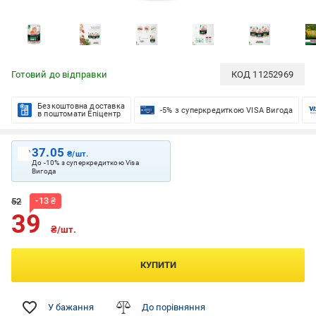
Готовий до відправки
КОД
11252969
Безкоштовна доставка
-5% з суперкредиткою VISA Вигода
в поштомати Епіцентр
37.05
₴/шт.
До -10% з суперкредиткою Visa
Вигода
-
13
₴
52
39
₴/шт.
КУПИТИ
У бажання
До порівняння