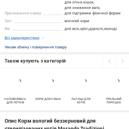
для літніх кішок
для зниження ваги
Призначення корму:
для підтримки фізичної форми
Тип:
вологий корм
Вік:
для всіх
зрілі
дорослі
молоді
Всі характеристики
Умови обміну і повернення товару
Також купують з категорій
НАПОВНЮВАЧІ
КОРМ ДЛЯ СОБАК
ЛАСОЩІ ДЛЯ
ПРАЛЬНИЙ
ДЛЯ ЛОТКІВ
КОТІВ
ПОРОШОК
Опис Корм вологий беззерновий для
стерилізованих котів Morando Tradizioni