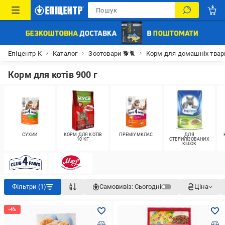
Епіцентр К
Каталог
Зоотовари 🐕🐈
Корм для домашніх тва
Корм для котів 900 г
СУХИЙ
КОРМ ДЛЯ КОТІВ
ПРЕМІУМКЛАС
ДЛЯ
10 КГ
СТЕРИЛІЗОВАНИХ
КІШОК
Фільтри (1)
Самовивіз:
Сьогодні
Ціна