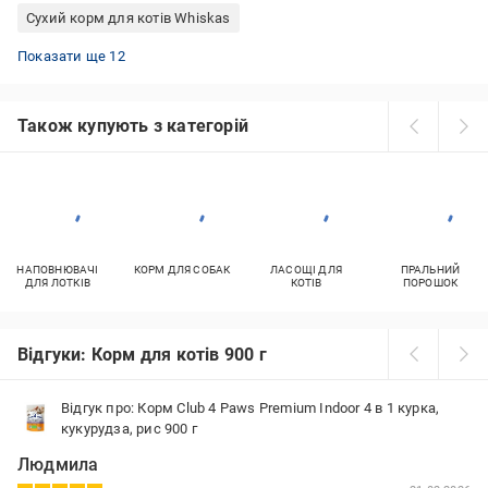
Сухий корм для котів Whiskas
Гіпоалергенний вологий корм для котів
Сухий корм для літніх кішок
Вологий корм для котів Клуб 4 лапы
Сухий корм для котів Пан Кот
Корм для кошенят Josera
Сухий корм для котів Cat Chow
Корм для кошенят Optimeal
Корм для кошенят Brit
Вологий корм для котів Brit
Вологий корм для котів холістік
Вологий корм для котів Happy Cat
Корм для котів преміум сухий корм
Показати ще 12
Також купують з категорій
НАПОВНЮВАЧІ
КОРМ ДЛЯ СОБАК
ЛАСОЩІ ДЛЯ
ПРАЛЬНИЙ
ДЛЯ ЛОТКІВ
КОТІВ
ПОРОШОК
Відгуки: Корм для котів 900 г
Відгук про: Корм Club 4 Paws Premium Indoor 4 в 1 курка,
кукурудза, рис 900 г
Людмила