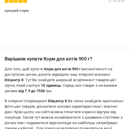
21.02.2026
кращий корм
Вирішили купити Корм для котів 900 г?
Для того, щоб купити
Корм для котів 900 г
високої якості за
доступною ціною, досить відвідати наш інтернет-магазин
Епіцентр К
. Тут Ви знайдете широкий асортимент товарів цієї
групи, який налічує
10 одиниць
. Серед них товари з низькими
цінами
від 7.9 до 7538
грн.
В інтернет-гіпермаркеті
Епіцентр К
Ви легко знайдете оригінальні
фото цих товарів, дізнаєтеся основні характеристики і технічні
дані. Крім цього, на сайті можна почитати корисні відгуки від
покупців. Також тут можна ознайомитися з цікавими статтями з
різних тем і подивитися відеоогляди на найбільш затребувані
товари категорії
. Для покупця регулярно проводяться акції,