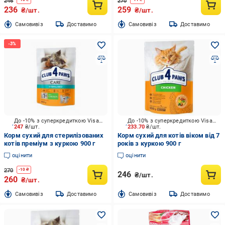
246
270
236
259
₴/шт.
₴/шт.
Cамовивіз
Доставимо
Cамовивіз
Доставимо
До -10% з суперкредиткою Visa Вигода
До -10% з суперкредиткою Visa Вигода
247
₴/шт.
233.70
₴/шт.
Корм сухий для стерилізованих
Корм сухий для котів віком від 7
котів преміум з куркою 900 г
років з куркою 900 г
оцінити
оцінити
270
-
10
₴
246
₴/шт.
260
₴/шт.
Cамовивіз
Доставимо
Cамовивіз
Доставимо