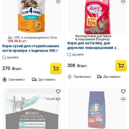
Безкоштовна доставка
До -10% з суперкредиткою Visa Вигода
в поштомати Епіцентр
256.50
₴/шт.
Корм для котів Мяу для
Корм сухий для стерилізованих
дорослих повнораціонний з
котів преміум з індичкою 900 г
м'ясом 900 г (560739)
оцінити
оцінити
308
₴/шт.
270
₴/шт.
Привеземо
Доставимо
Cамовивіз
Доставимо