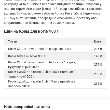
розпродажі та знижки з безліччю вигідних позицій. Купуючи у
нас, Ви отримаєте сертифікований товар з офіційною гарантією
від виробника, зможете забрати його в Києві або в будь-якому
іншому місті України, попередньо оформивши доставку або
скориставшися безкоштовним самовивозом.
Ціни на Корм для котів 900 г
Товар
Ціна
Корм Club 4 Paws Premium з куркою 900 г
235 ₴
Корм Мяу з м'ясом 900 г
148 ₴
Корм Club 4 Paws Premium Indoor 4 в 1 курка,
259 ₴
кукурудза, рис 900 г
Корм сухий для котів Club 4 Paws Premium "З
235 ₴
телятиною" 900 г
Корм сухий для котів Club 4 Paws преміум з
236 ₴
лососем 900 г
Найпоширеніші питання