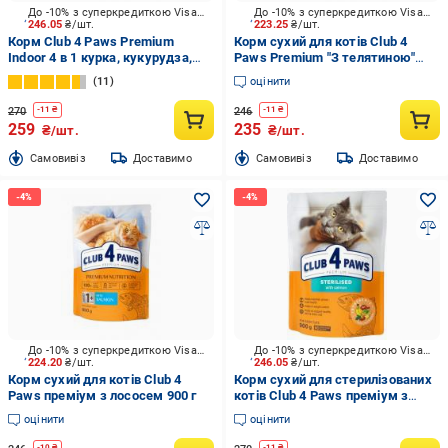
До -10% з суперкредиткою Visa Вигода
До -10% з суперкредиткою Visa Вигода
246.05
₴/шт.
223.25
₴/шт.
Корм Club 4 Paws Premium
Корм сухий для котів Club 4
Indoor 4 в 1 курка, кукурудза,
Paws Premium "З телятиною"
рис 900 г
900 г
11
оцінити
270
246
-
11
₴
-
11
₴
259
235
₴/шт.
₴/шт.
Cамовивіз
Доставимо
Cамовивіз
Доставимо
До -10% з суперкредиткою Visa Вигода
До -10% з суперкредиткою Visa Вигода
224.20
₴/шт.
246.05
₴/шт.
Корм сухий для котів Club 4
Корм сухий для стерилізованих
Paws преміум з лососем 900 г
котів Club 4 Paws преміум з
лососем (4820269144804) 900 г
оцінити
оцінити
-
10
₴
-
11
₴