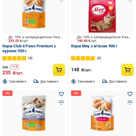
До -10% з суперкредиткою Visa Вигода
До -10% з суперкредиткою Visa Вигода
223.25
₴/шт.
140.60
₴/шт.
Корм Club 4 Paws Premium з
Корм Мяу з м'ясом 900 г
куркою 900 г
4
2
246
-
11
₴
148
₴/шт.
235
₴/шт.
Cамовивіз
Доставимо
Cамовивіз
Доставимо