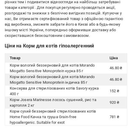
різних тем і подивитися відеоогляди на найбільш затребувані
товари категорії
. Для покупця регулярно проводяться акції,
розпродажі та знижки з безліччю вигідних позицій. Купуючи у
нас, Ви отримаєте сертифікований товар з офіційною гарантією
від виробника, зможете забрати його в Києві або в будь-якому
іншому місті України, попередньо оформивши доставку або
скориставшися безкоштовним самовивозом.
Ціни на Корм для котів гіпоалергенний
Товар
Ціна
Корм вологий беззерновий для котів Morando
46.80 ₴
Miogatto Sensitive Monoprotein курка 85 г
Корм вологий беззерновий для котів Morando
46.80 ₴
Miogatto Sensitive Monoprotein індичка 85 г
Консерва для стерилізованих котів Savory курка
152 ₴
400 г
Корм Josera Marinesse лосось сушений, рис та
920 ₴
картопля 2 кг
Корм сухий беззерновий стерилізованих котів
Home Food Качка та груша Grain-free
781 ₴
hypoallergenic. Suitable for exot