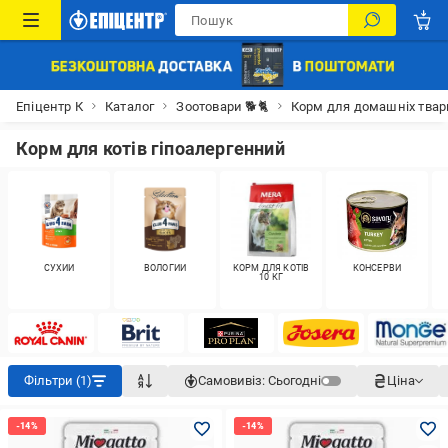
Епіцентр К
Каталог
Зоотовари 🐕🐈
Корм для домашніх тва
Корм для котів гіпоалергенний
СУХИЙ
ВОЛОГИЙ
КОРМ ДЛЯ КОТІВ
КОНСЕРВИ
10 КГ
Фільтри (1)
Самовивіз:
Сьогодні
Ціна