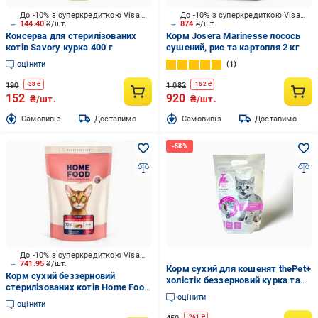
До -10% з суперкредиткою Visa Вигода
До -10% з суперкредиткою Visa Вигода
144.40
₴/шт.
874
₴/шт.
Консерва для стерилізованих
Корм Josera Marinesse лосось
котів Savory курка 400 г
сушений, рис та картопля 2 кг
оцінити
1
190
1 082
-
38
₴
-
162
₴
152
920
₴/шт.
₴/шт.
Cамовивіз
Доставимо
Cамовивіз
Доставимо
До -10% з суперкредиткою Visa Вигода
741.95
₴/шт.
Корм сухий для кошенят thePet+
Корм сухий беззерновий
холістік беззерновий курка та
стерилізованих котів Home Food
качка 1 кг (2051)
оцінити
Качка та груша Grain-free
оцінити
hypoallergenic. Suitable for exot
-
261
₴