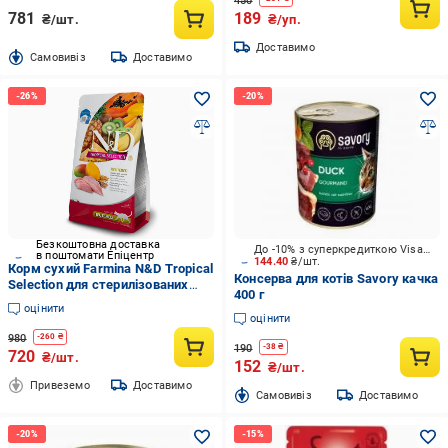
450
781
189
₴/шт.
₴/уп.
Доставимо
Cамовивіз
Доставимо
Безкоштовна доставка
До -10% з суперкредиткою Visa Вигода
в поштомати Епіцентр
144.40
₴/шт.
Корм сухий Farmina N&D Tropical
Консерва для котів Savory качка
Selection для стерилізованих
400 г
котів з куркою та тропічними
оцінити
фруктами 1,5 кг (34175670)
оцінити
980
-
260
₴
190
-
38
₴
720
₴/шт.
152
₴/шт.
Привеземо
Доставимо
Cамовивіз
Доставимо