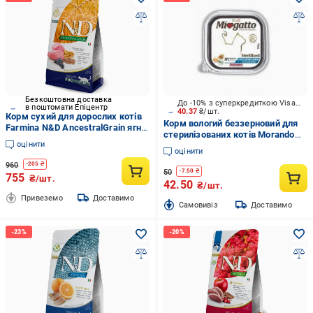
Безкоштовна доставка
До -10% з суперкредиткою Visa Вигода
в поштомати Епіцентр
40.37
₴/шт.
Корм сухий для дорослих котів
Корм вологий беззерновий для
Farmina N&D AncestralGrain ягня
стерилізованих котів Morando
та чорниця 1,5 кг
оцінити
Miogatto Sterilized з лососем 100
оцінити
г
960
-
205
₴
50
-
7.50
₴
755
₴/шт.
42.50
₴/шт.
Привеземо
Доставимо
Cамовивіз
Доставимо