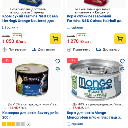
Безкоштовна доставка
Безкоштовна доставка
в поштомати Епіцентр
в поштомати Епіцентр
Корм сухий Farmina N&D Ocean
Корм сухий беззерновий
Herring&Orange Neutered для
Farmina N&D Quinoa Hairball для
стерилізованих котів з
дорослих кішок качка/кіноа/
оцінити
оцінити
оселедцем та апельсином 1,5 кг
яблуко/журавлина 1,5 кг
(34175638)
(34176576)
1 380
1 605
-
330
₴
-
335
₴
1 050
1 270
₴/шт.
₴/шт.
Привеземо
Доставимо
Привеземо
Доставимо
До -10% з суперкредиткою Visa Вигода
До -10% з суперкредиткою Visa Вигода
114.95
₴/шт.
67.45
₴/шт.
Консерва для котів Savory риба
Корм для котів Monge
200 г
Monoprotein м'ясні пластівці з
курки та горошком 80 г
2
оцінити