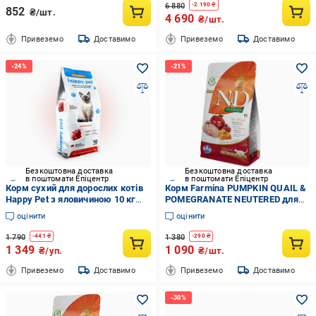
6 880
-
2 190
₴
852
₴/шт.
4 690
₴/шт.
Привеземо
Доставимо
Привеземо
Доставимо
Безкоштовна доставка
Безкоштовна доставка
в поштомати Епіцентр
в поштомати Епіцентр
Корм сухий для дорослих котів
Корм Farmina PUMPKIN QUAIL &
Happy Pet з яловичиною 10 кг
POMEGRANATE NEUTERED для
(19365039)
стерильних кішок з перепілкою
оцінити
оцінити
та гарбузом 1,5 кг
1 790
1 380
-
441
₴
-
290
₴
1 349
1 090
₴/уп.
₴/шт.
Привеземо
Доставимо
Привеземо
Доставимо