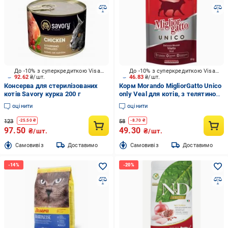
До -10% з суперкредиткою Visa Вигода
До -10% з суперкредиткою Visa Вигода
92.62
₴/шт.
46.83
₴/шт.
Консерва для стерилізованих
Корм Morando MigliorGatto Unico
котів Savory курка 200 г
only Veal для котів, з телятиною
85 г
оцінити
оцінити
123
58
-
25.50
₴
-
8.70
₴
97.50
49.30
₴/шт.
₴/шт.
Cамовивіз
Доставимо
Cамовивіз
Доставимо