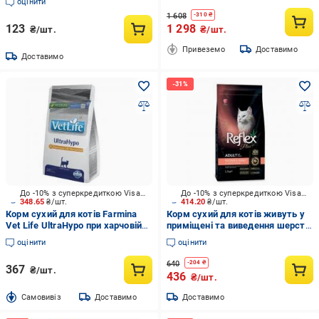
та кіноа 1,5 кг (34176588)
оцінити
1 608
-
310
₴
123
1 298
₴/шт.
₴/шт.
Привеземо
Доставимо
Доставимо
До -10% з суперкредиткою Visa Вигода
До -10% з суперкредиткою Visa Вигода
348.65
₴/шт.
414.20
₴/шт.
Корм сухий для котів Farmina
Корм сухий для котів живуть у
Vet Life UltraHypo при харчовій
приміщені та виведення шерсті
алергії 400 г
Reflex Plus з лососем 1,5 кг
оцінити
оцінити
640
-
204
₴
367
₴/шт.
436
₴/шт.
Cамовивіз
Доставимо
Доставимо