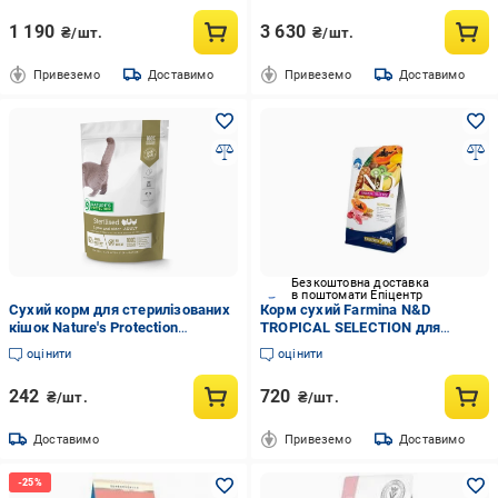
1 190
3 630
₴/шт.
₴/шт.
Привеземо
Доставимо
Привеземо
Доставимо
Безкоштовна доставка
в поштомати Епіцентр
Сухий корм для стерилізованих
Корм сухий Farmina N&D
кішок Nature's Protection
TROPICAL SELECTION для
Sterilised 400 г (NPS45775)
стерилізованих дорослих кішок
оцінити
оцінити
з ягням і тропічними фруктами
1,5 кг
242
720
₴/шт.
₴/шт.
Доставимо
Привеземо
Доставимо