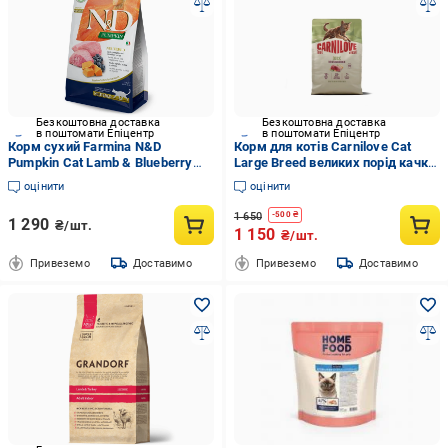
Безкоштовна доставка
Безкоштовна доставка
в поштомати Епіцентр
в поштомати Епіцентр
Корм сухий Farmina N&D
Корм для котів Carnilove Cat
Pumpkin Cat Lamb & Blueberry
Large Breed великих порід качка
Neutered для стерилізованих
та індичка 2 кг (27523852)
оцінити
оцінити
кішок з ягням/гарбузом/
чорницею 1,5 кг
1 650
-
500
₴
1 290
₴/шт.
1 150
₴/шт.
Привеземо
Доставимо
Привеземо
Доставимо