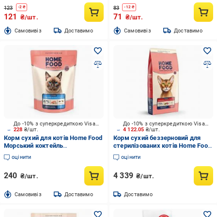
123
83
-
2
₴
-
12
₴
121
71
₴/шт.
₴/шт.
Cамовивіз
Доставимо
Cамовивіз
Доставимо
До -10% з суперкредиткою Visa Вигода
До -10% з суперкредиткою Visa Вигода
228
₴/шт.
4 122.05
₴/шт.
Корм сухий для котів Home Food
Корм сухий беззерновий для
Морський коктейль
стерилізованих котів Home Food
Hypoallergenic For
Grain-free hypoallergenic.
оцінити
оцінити
sterilised/neutered 400 г
Suitable for exotic breed
240
4 339
₴/шт.
₴/шт.
Cамовивіз
Доставимо
Доставимо