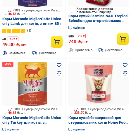
Безкоштовна доставка
До -10% з суперкредиткою Visa Вигода
в поштомати Епіцентр
46.83
₴/шт.
Корм сухий Farmina N&D Tropical
Корм Morando MigliorGatto Unico
Selection для стерилізованих
only Lamb для котів, з ягням 85 г
кішок з куркою і тропічними
оцінити
фруктами 1,5 кг (31549104)
1
980
-
240
₴
58
-
8.70
₴
740
₴/шт.
49.30
₴/шт.
Привеземо
Доставимо
Cамовивіз
Доставимо
До -10% з суперкредиткою Visa Вигода
До -10% з суперкредиткою Visa Вигода
46.83
₴/шт.
233.70
₴/шт.
Корм Morando MigliorGatto Unico
Корм сухий беззерновий для
only Turkey для котів, з
стерилізованих котів Home Food
індичкою 85 г
Grain-free hypoallergenic.
оцінити
оцінити