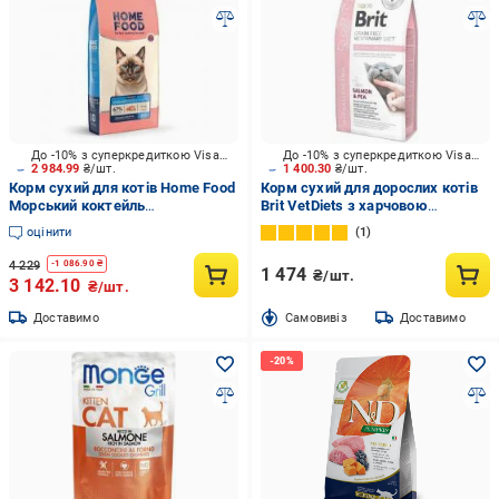
До -10% з суперкредиткою Visa Вигода
До -10% з суперкредиткою Visa Вигода
2 984.99
₴/шт.
1 400.30
₴/шт.
Корм сухий для котів Home Food
Корм сухий для дорослих котів
Морський коктейль
Brit VetDiets з харчовою
Hypoallergenic For
алергією та непереносимістю
оцінити
1
sterilised/neutered 10 кг
інгредієнтів лосось, горох 2 кг
4 229
-
1 086.90
₴
1 474
₴/шт.
3 142.10
₴/шт.
Доставимо
Cамовивіз
Доставимо