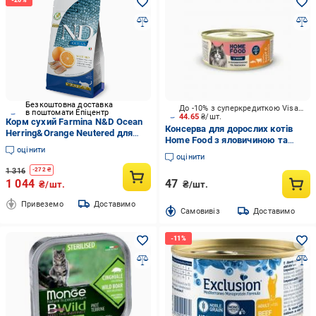
Безкоштовна доставка
До -10% з суперкредиткою Visa Вигода
в поштомати Епіцентр
44.65
₴/шт.
Корм сухий Farmina N&D Ocean
Консерва для дорослих котів
Herring&Orange Neutered для
Home Food з яловичиною та
стерилізованих котів з
оцінити
лососем в желе 85 г
оселедцем та апельсином 1,5 кг
оцінити
1 316
-
272
₴
1 044
47
₴/шт.
₴/шт.
Привеземо
Доставимо
Cамовивіз
Доставимо