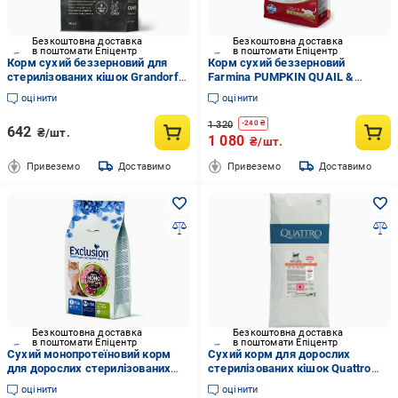
Безкоштовна доставка
Безкоштовна доставка
в поштомати Епіцентр
в поштомати Епіцентр
Корм сухий беззерновий для
Корм сухий беззерновий
стерилізованих кішок Grandorf
Farmina PUMPKIN QUAIL &
FRESH SALMON & SWEET
POMEGRANATE NEUTERED для
оцінити
оцінити
POTATO CAT STERILISED лосось
стерилізованих кішок з
з бататом 400 г
перепелом та гарбузом 1,5 кг
1 320
-
240
₴
642
₴/шт.
(34174784)
1 080
₴/шт.
Привеземо
Доставимо
Привеземо
Доставимо
Безкоштовна доставка
Безкоштовна доставка
в поштомати Епіцентр
в поштомати Епіцентр
Сухий монопротеїновий корм
Сухий корм для дорослих
для дорослих стерилізованих
стерилізованих кішок Quattro
кішок Exclusion Cat Sterilized
Cat Sterilized Extra Beef з
оцінити
оцінити
Chicken з куркою 1,5 кг
яловичиною 15 кг