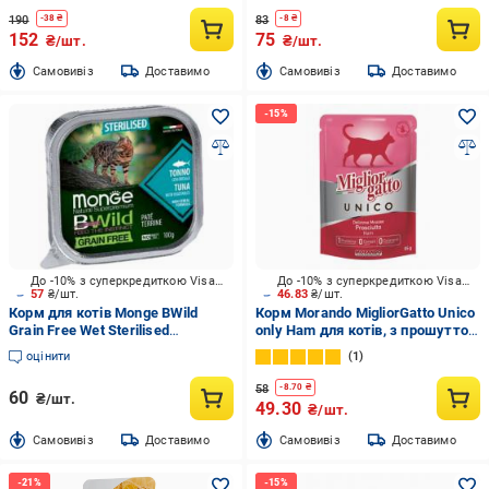
190
83
-
38
₴
-
8
₴
152
75
₴/шт.
₴/шт.
Cамовивіз
Доставимо
Cамовивіз
Доставимо
До -10% з суперкредиткою Visa Вигода
До -10% з суперкредиткою Visa Вигода
57
₴/шт.
46.83
₴/шт.
Корм для котів Monge BWild
Корм Morando MigliorGatto Unico
Grain Free Wet Sterilised
only Ham для котів, з прошутто
беззерновий тунець з овочами
85 г
оцінити
1
100 г
58
-
8.70
₴
60
₴/шт.
49.30
₴/шт.
Cамовивіз
Доставимо
Cамовивіз
Доставимо