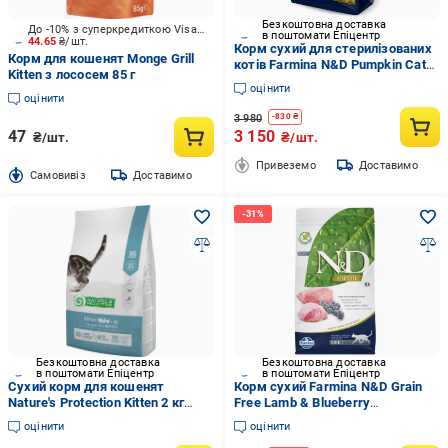
Безкоштовна доставка
До -10% з суперкредиткою Visa Вигода
в поштомати Епіцентр
44.65
₴/шт.
Корм сухий для стерилізованих
Корм для кошенят Monge Grill
котів Farmina N&D Pumpkin Cat
Kitten з лососем 85 г
Lamb & Blueberry Neutered ягня з
оцінити
гарбузом чорниця 5 кг
оцінити
(34078885)
3 980
-
830
₴
47
3 150
₴/шт.
₴/шт.
Привеземо
Доставимо
Cамовивіз
Доставимо
Безкоштовна доставка
Безкоштовна доставка
в поштомати Епіцентр
в поштомати Епіцентр
Сухий корм для кошенят
Корм сухий Farmina N&D Grain
Nature's Protection Kitten 2 кг
Free Lamb & Blueberry
(NPS45758)
беззерновий для кішок ягня
оцінити
оцінити
чорниця 10 кг (34174596)