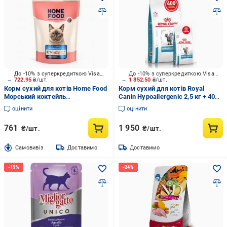
До -10% з суперкредиткою Visa Вигода
До -10% з суперкредиткою Visa Вигода
722.95
₴/шт.
1 852.50
₴/шт.
Корм сухий для котів Home Food
Корм сухий для котів Royal
Морський коктейль
Canin Hypoallergenic 2,5 кг + 400
Hypoallergenic For
г
оцінити
оцінити
sterilised/neutered 1,6 кг
761
1 950
₴/шт.
₴/шт.
Cамовивіз
Доставимо
Доставимо