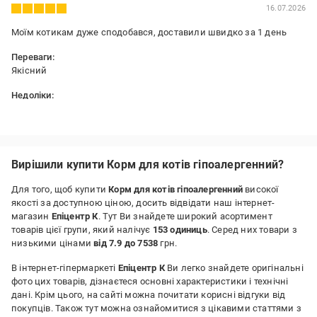
16.07.2026
Моїм котикам дуже сподобався, доставили швидко за 1 день
Переваги:
Якісний
Недоліки:
немає
Вирішили купити Корм для котів гіпоалергенний?
Для того, щоб купити
Корм для котів гіпоалергенний
високої
якості за доступною ціною, досить відвідати наш інтернет-
магазин
Епіцентр К
. Тут Ви знайдете широкий асортимент
товарів цієї групи, який налічує
153 одиниць
. Серед них товари з
низькими цінами
від 7.9 до 7538
грн.
В інтернет-гіпермаркеті
Епіцентр К
Ви легко знайдете оригінальні
фото цих товарів, дізнаєтеся основні характеристики і технічні
дані. Крім цього, на сайті можна почитати корисні відгуки від
покупців. Також тут можна ознайомитися з цікавими статтями з