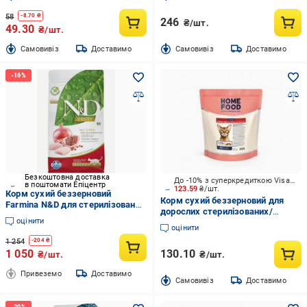
Suitable for exotic breeds ка
58
-
8.70
₴
246
₴/шт.
49.30
₴/шт.
Cамовивіз
Доставимо
Cамовивіз
Доставимо
Безкоштовна доставка
До -10% з суперкредиткою Visa Вигода
в поштомати Епіцентр
123.59
₴/шт.
Корм сухий беззерновий
Корм сухий беззерновий для
Farmina N&D для стерилізованих
дорослих стерилізованих/
дорослих котів курка з гранатом
оцінити
кастрованих котів Home Food
1,5 кг
оцінити
Качка та груша Grain-free
1 254
-
204
₴
hypoallergeni
1 050
130.10
₴/шт.
₴/шт.
Привеземо
Доставимо
Cамовивіз
Доставимо