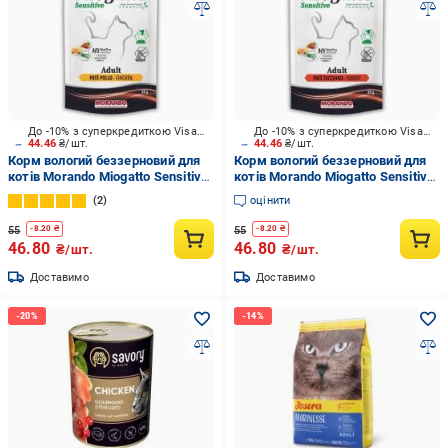
До -10% з суперкредиткою Visa Вигода
До -10% з суперкредиткою Visa Вигода
44.46
₴/шт.
44.46
₴/шт.
Корм вологий беззерновий для
Корм вологий беззерновий для
котів Morando Miogatto Sensitive
котів Morando Miogatto Sensitive
Monoprotein курка 85 г
Monoprotein індичка 85 г
2
оцінити
55
55
-
8.20
₴
-
8.20
₴
46.80
46.80
₴/шт.
₴/шт.
Доставимо
Доставимо