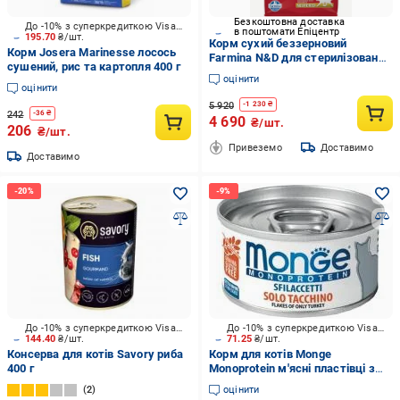
Безкоштовна доставка
До -10% з суперкредиткою Visa Вигода
в поштомати Епіцентр
195.70
₴/шт.
Корм сухий беззерновий
Корм Josera Marinesse лосось
Farmina N&D для стерилізованих
сушений, рис та картопля 400 г
дорослих котів курка з гранатом
оцінити
10 кг
оцінити
5 920
-
1 230
₴
242
-
36
₴
4 690
₴/шт.
206
₴/шт.
Привеземо
Доставимо
Доставимо
До -10% з суперкредиткою Visa Вигода
До -10% з суперкредиткою Visa Вигода
144.40
₴/шт.
71.25
₴/шт.
Консерва для котів Savory риба
Корм для котів Monge
400 г
Monoprotein м'ясні пластівці з
індичкою 80 г
2
оцінити