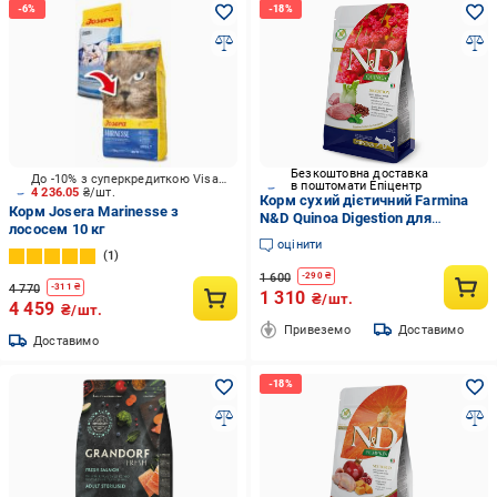
Безкоштовна доставка
До -10% з суперкредиткою Visa Вигода
в поштомати Епіцентр
4 236.05
₴/шт.
Корм сухий дієтичний Farmina
Корм Josera Marinesse з
N&D Quinoa Digestion для
лососем 10 кг
дорослих кішок при порушеннях
оцінити
травлення ягнят та кіноа 1,5 кг
1
1 600
-
290
₴
4 770
-
311
₴
1 310
₴/шт.
4 459
₴/шт.
Привеземо
Доставимо
Доставимо