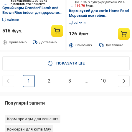
Безкоштовна доставка
До -10% з суперкредиткою Visa Вигода
в поштомати Епіцентр
119.70
₴/шт.
Сухий корм Grandorf Lamb and
Корм сухий для котів Home Food
Brown Rice indoor для дорослих
Морський коктейль
кішок 0,4 кг
оцінити
Hypoallergenic For
оцінити
sterilised/neutered 200 г
516
₴/уп.
126
₴/шт.
Привеземо
Доставимо
Cамовивіз
Доставимо
ПОКАЗАТИ ЩЕ
1
2
3
...
10
Популярні запити
Корм преміум для кошенят
Консерви для котів Мяу