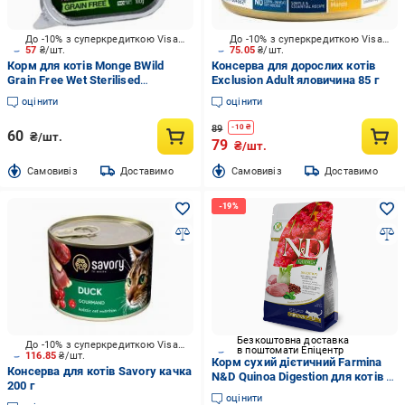
До -10% з суперкредиткою Visa Вигода
До -10% з суперкредиткою Visa Вигода
57
₴/шт.
75.05
₴/шт.
Корм для котів Monge BWild
Консерва для дорослих котів
Grain Free Wet Sterilised
Exclusion Adult яловичина 85 г
беззерновий кабан із овочами
оцінити
оцінити
100 г
89
-
10
₴
60
₴/шт.
79
₴/шт.
Cамовивіз
Доставимо
Cамовивіз
Доставимо
Безкоштовна доставка
До -10% з суперкредиткою Visa Вигода
в поштомати Епіцентр
116.85
₴/шт.
Корм сухий дієтичний Farmina
Консерва для котів Savory качка
N&D Quinoa Digestion для котів з
200 г
чутливим травленням з ягням
оцінити