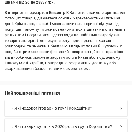
цінами
від 26 до 28837
грн.
В інтернет-гіпермаркеті
Епіцентр К
Ви легко знайдете оригінальні
фото цих товарів, дізнаєтеся основні характеристики і технічні
дані. Крім цього, на сайті можна почитати корисні відгуки від
покупців. Також тут можна ознайомитися з цікавими статтями з
різних тем і подивитися відеоогляди на найбільш затребувані
товари категорії
. Для покупця регулярно проводяться акції,
розпродажі та знижки з безліччю вигідних позицій. Купуючи у
нас, Ви отримаєте сертифікований товар з офіційною гарантією
від виробника, зможете забрати його в Києві або в будь-якому
іншому місті України, попередньо оформивши доставку або
скориставшися безкоштовним самовивозом.
Найпоширеніші питання
→ Які недорогі товари в групі Кордщітки?
→ Які товари купити в 2026 році в групі Кордщітки?