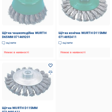
Щітка чашкоподібна WURTH
Щітка конічна WURTH D115MM
D65MM 071469201
0714692411
оцінити
оцінити
Немає в наявності
Немає в наявності
Щітка WURTH D115MM
0714691411