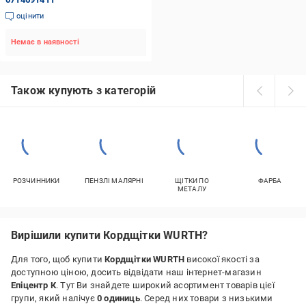
оцінити
Немає в наявності
Також купують з категорій
РОЗЧИННИКИ
ПЕНЗЛІ МАЛЯРНІ
ЩІТКИ ПО
ФАРБА
МЕТАЛУ
Вирішили купити Кордщітки WURTH?
Для того, щоб купити
Кордщітки WURTH
високої якості за
доступною ціною, досить відвідати наш інтернет-магазин
Епіцентр К
. Тут Ви знайдете широкий асортимент товарів цієї
групи, який налічує
0 одиниць
. Серед них товари з низькими