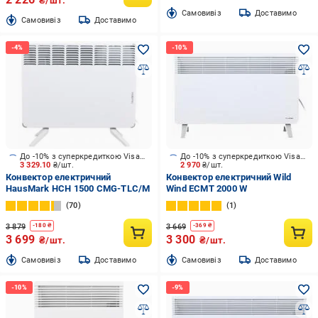
₴/шт.
Cамовивіз
Доставимо
Cамовивіз
Доставимо
До -10% з суперкредиткою Visa Вигода
До -10% з суперкредиткою Visa Вигода
3 329.10
₴/шт.
2 970
₴/шт.
Конвектор електричний
Конвектор електричний Wild
HausMark HCH 1500 CMG-TLC/M
Wind ECMT 2000 W
70
1
3 879
3 669
-
180
₴
-
369
₴
3 699
3 300
₴/шт.
₴/шт.
Cамовивіз
Доставимо
Cамовивіз
Доставимо