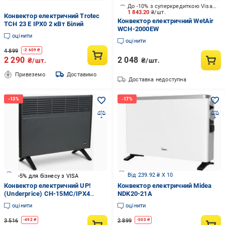
До -10% з суперкредиткою Visa Вигода
1 843.20
₴/шт.
Конвектор електричний Trotec
Конвектор електричний WetAir
TCH 23 E IPX0 2 кВт Білий
WСH-2000EW
оцінити
оцінити
4 899
-
2 609
₴
2 290
2 048
₴/шт.
₴/шт.
Привеземо
Доставимо
Доставка недоступна
Від 239.92 ₴ X 10
-5% для бізнесу з VISA
Конвектор електричний UP!
Конвектор електричний Midea
(Underprice) CH-15MC/IPX4
NDK20-21A
антрацит
оцінити
оцінити
3 516
2 899
-
492
₴
-
500
₴