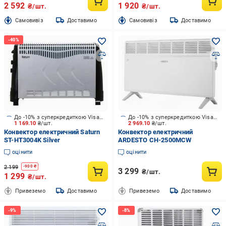
2 592
1 920
₴/шт.
₴/шт.
Cамовивіз
Доставимо
Cамовивіз
Доставимо
До -10% з суперкредиткою Visa Вигода
До -10% з суперкредиткою Visa Вигода
1 169.10
₴/шт.
2 969.10
₴/шт.
Конвектор електричний Saturn
Конвектор електричний
ST-HT3004K Silver
ARDESTO CH-2500MCW
оцінити
оцінити
2 199
-
900
₴
3 299
₴/шт.
1 299
₴/шт.
Привеземо
Доставимо
Привеземо
Доставимо