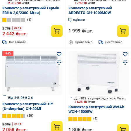
2 319.90
₴/шт.
1 799.10
₴/шт.
Конвектор електричний Термія
Конвектор електричний
ЕВНА 2,0/230С М(си)
ARDESTO CH-1000MOW
1
оцінити
2 709
-
267
₴
1 999
₴/шт.
2 442
₴/шт.
Доставимо
Привеземо
Доставимо
Від 343.03 ₴ X 6
До -10% з суперкредиткою Visa Вигода
1 625.40
₴/шт.
Конвектор електричний UP!
Конвектор електричний WetAir
(Underprice) CH-20MI
WСH-1500EW
38
4
2 399
-
341
₴
2 058
1 806
₴/шт.
₴/шт.