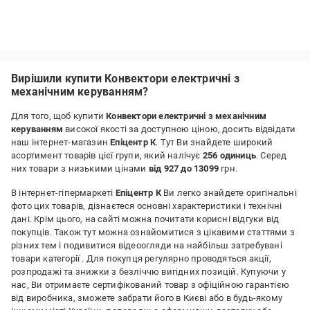
Вирішили купити Конвектори електричні з
механічним керуванням?
Для того, щоб купити
Конвектори електричні з механічним
керуванням
високої якості за доступною ціною, досить відвідати
наш інтернет-магазин
Епіцентр К
. Тут Ви знайдете широкий
асортимент товарів цієї групи, який налічує
256 одиниць
. Серед
них товари з низькими цінами
від 927 до 13099
грн.
В інтернет-гіпермаркеті
Епіцентр К
Ви легко знайдете оригінальні
фото цих товарів, дізнаєтеся основні характеристики і технічні
дані. Крім цього, на сайті можна почитати корисні відгуки від
покупців. Також тут можна ознайомитися з цікавими статтями з
різних тем і подивитися відеоогляди на найбільш затребувані
товари категорії
. Для покупця регулярно проводяться акції,
розпродажі та знижки з безліччю вигідних позицій. Купуючи у
нас, Ви отримаєте сертифікований товар з офіційною гарантією
від виробника, зможете забрати його в Києві або в будь-якому