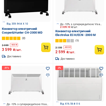
Від 359.94 ₴ X 10
До -10% з суперкредиткою Visa Вигода
2 339.10
₴/шт.
Конвектор електричний
Конвектор електричний
Cooper&Hunter CH-2000 MD
Electrolux ECH/ECN -2000 M
2
1
3 999
-
400
₴
3 199
-
600
₴
3 599
₴/шт.
2 599
₴/шт.
Доставимо
Доставимо
Від 616.56 ₴ X 6
До -10% з суперкредиткою Visa Вигода