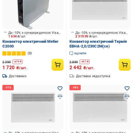
До -10% з суперкредиткою Visa Вигода
До -10% з суперкредиткою Visa Вигода
1 634
₴/шт.
2 319.90
₴/шт.
Конвектор електричний Metier
Конвектор електричний Термія
C2000
ЕВНА-2,0/230С2M(се)
3
оцінити
2 399
2 899
-
679
₴
-
457
₴
1 720
2 442
₴/шт.
₴/шт.
Доставимо
Доставка недоступна