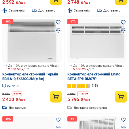
2 592
2 748
₴/шт.
₴/шт.
Cамовивіз
Доставимо
Cамовивіз
Доставимо
До -10% з суперкредиткою Visa Вигода
До -10% з суперкредиткою Visa Вигода
2 308.50
₴/шт.
5 505.25
₴/шт.
Конвектор електричний Термія
Конвектор електричний Ensto
ЕВНА-0,5/230С2M(мбе)
BETA EPHBM07P
оцінити
15
2 999
6 999
-
569
₴
-
1 204
₴
2 430
5 795
₴/шт.
₴/шт.
Доставимо
Доставка недоступна