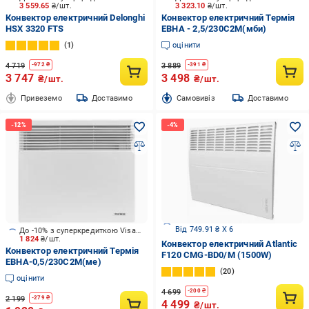
3 559.65
₴/шт.
3 323.10
₴/шт.
Конвектор електричний Delonghi
Конвектор електричний Термія
HSX 3320 FTS
ЕВНА - 2,5/230С2М(мби)
1
оцінити
4 719
3 889
-
972
₴
-
391
₴
3 747
3 498
₴/шт.
₴/шт.
Привеземо
Доставимо
Cамовивіз
Доставимо
Від 749.91 ₴ X 6
До -10% з суперкредиткою Visa Вигода
1 824
₴/шт.
Конвектор електричний Atlantic
Конвектор електричний Термія
F120 CMG-BD0/M (1500W)
ЕВНА-0,5/230С2M(ме)
20
оцінити
4 699
-
200
₴
2 199
-
279
₴
4 499
₴/шт.