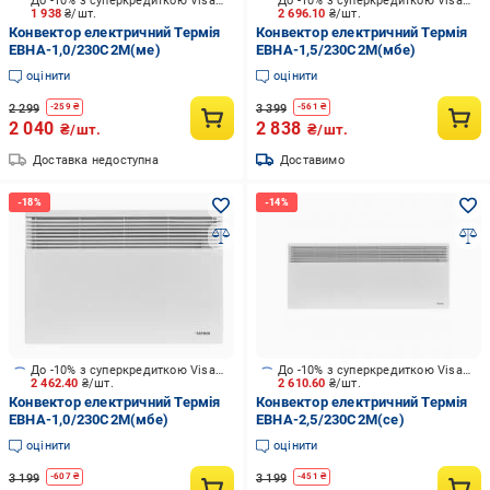
До -10% з суперкредиткою Visa Вигода
До -10% з суперкредиткою Visa Вигода
1 938
₴/шт.
2 696.10
₴/шт.
Конвектор електричний Термія
Конвектор електричний Термія
ЕВНА-1,0/230С2M(ме)
ЕВНА-1,5/230С2M(мбе)
оцінити
оцінити
2 299
3 399
-
259
₴
-
561
₴
2 040
2 838
₴/шт.
₴/шт.
Доставка недоступна
Доставимо
До -10% з суперкредиткою Visa Вигода
До -10% з суперкредиткою Visa Вигода
2 462.40
₴/шт.
2 610.60
₴/шт.
Конвектор електричний Термія
Конвектор електричний Термія
ЕВНА-1,0/230С2M(мбе)
ЕВНА-2,5/230С2M(се)
оцінити
оцінити
3 199
3 199
-
607
₴
-
451
₴