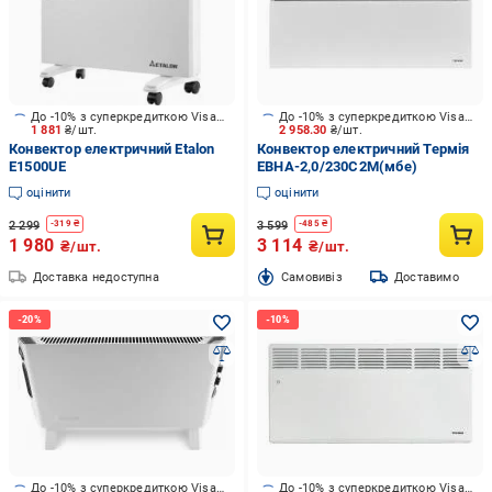
До -10% з суперкредиткою Visa Вигода
До -10% з суперкредиткою Visa Вигода
1 881
₴/шт.
2 958.30
₴/шт.
Конвектор електричний Etalon
Конвектор електричний Термія
E1500UE
ЕВНА-2,0/230С2M(мбе)
оцінити
оцінити
2 299
3 599
-
319
₴
-
485
₴
1 980
3 114
₴/шт.
₴/шт.
Доставка недоступна
Cамовивіз
Доставимо
До -10% з суперкредиткою Visa Вигода
До -10% з суперкредиткою Visa Вигода