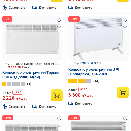
Cамовивіз
Доставимо
Доставимо
Від 330.03 ₴ X 10
До -10% з суперкредиткою Visa Вигода
2 114.70
₴/шт.
Конвектор електричний UP!
Конвектор електричний Термія
(Underprice) CH-20MC
ЕВНА 1,5/230С М(си)
14
1
3 669
-
369
₴
2 469
-
243
₴
3 300
₴/шт.
2 226
₴/шт.
Доставимо
Cамовивіз
Доставимо