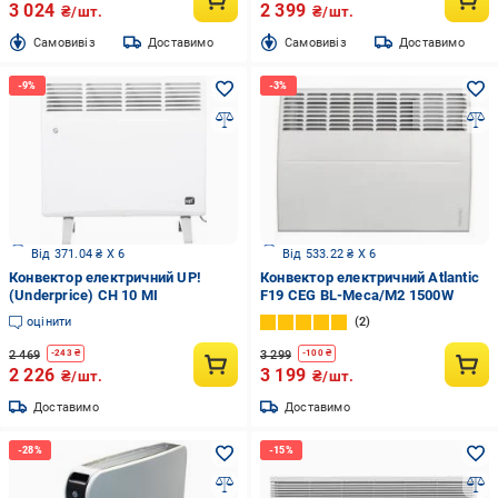
3 024
2 399
₴/шт.
₴/шт.
Cамовивіз
Доставимо
Cамовивіз
Доставимо
Від 371.04 ₴ X 6
Від 533.22 ₴ X 6
Конвектор електричний UP!
Конвектор електричний Atlantic
(Underprice) CH 10 MI
F19 CEG BL-Meca/M2 1500W
оцінити
2
2 469
3 299
-
243
₴
-
100
₴
2 226
3 199
₴/шт.
₴/шт.
Доставимо
Доставимо