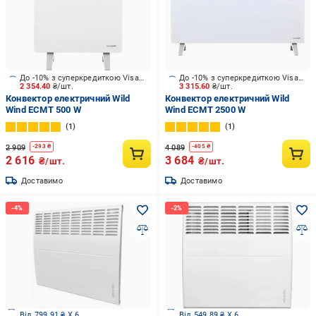
До -10% з суперкредиткою Visa Вигода
До -10% з суперкредиткою Visa Вигода
2 354.40
₴/шт.
3 315.60
₴/шт.
Конвектор електричний Wild
Конвектор електричний Wild
Wind ECMT 500 W
Wind ECMT 2500 W
1
1
2 909
4 089
-
293
₴
-
405
₴
2 616
3 684
₴/шт.
₴/шт.
Доставимо
Доставимо
Від 799.91 ₴ X 6
Від 549.89 ₴ X 6