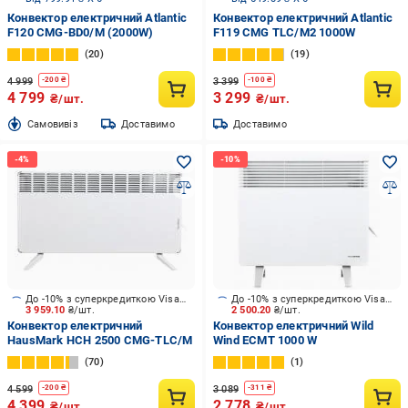
Конвектор електричний Atlantic
Конвектор електричний Atlantic
F120 CMG-BD0/M (2000W)
F119 CMG TLC/M2 1000W
20
19
4 999
3 399
-
200
₴
-
100
₴
4 799
3 299
₴/шт.
₴/шт.
Cамовивіз
Доставимо
Доставимо
До -10% з суперкредиткою Visa Вигода
До -10% з суперкредиткою Visa Вигода
3 959.10
₴/шт.
2 500.20
₴/шт.
Конвектор електричний
Конвектор електричний Wild
HausMark HCH 2500 CMG-TLC/M
Wind ECMT 1000 W
70
1
4 599
3 089
-
200
₴
-
311
₴
4 399
2 778
₴/шт.
₴/шт.