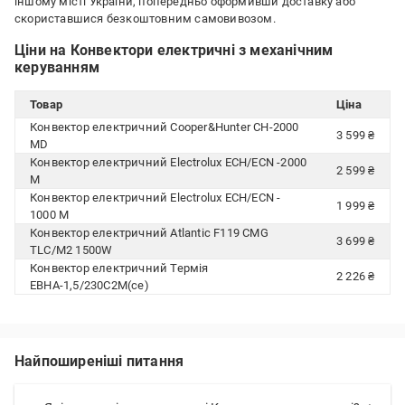
іншому місті України, попередньо оформивши доставку або
скориставшися безкоштовним самовивозом.
Ціни на Конвектори електричні з механічним
керуванням
Товар
Ціна
Конвектор електричний Cooper&Hunter CH-2000
3 599 ₴
MD
Конвектор електричний Electrolux ECH/ECN -2000
2 599 ₴
M
Конвектор електричний Electrolux ECH/ECN -
1 999 ₴
1000 M
Конвектор електричний Atlantic F119 CMG
3 699 ₴
TLC/M2 1500W
Конвектор електричний Термія
2 226 ₴
ЕВНА-1,5/230С2M(се)
Найпоширеніші питання