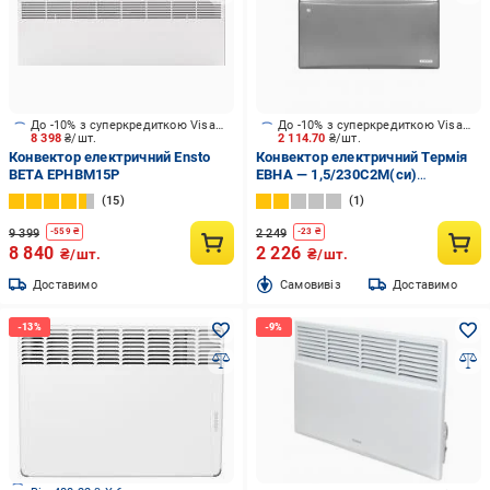
До -10% з суперкредиткою Visa Вигода
До -10% з суперкредиткою Visa Вигода
8 398
₴/шт.
2 114.70
₴/шт.
Конвектор електричний Ensto
Конвектор електричний Термія
BETA ЕРНВМ15Р
ЕВНА — 1,5/230С2М(си)
антрацит
15
1
9 399
2 249
-
559
₴
-
23
₴
8 840
2 226
₴/шт.
₴/шт.
Доставимо
Cамовивіз
Доставимо