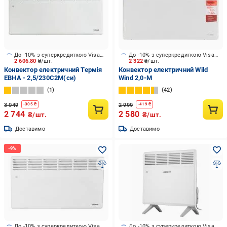
До -10% з суперкредиткою Visa Вигода
До -10% з суперкредиткою Visa Вигода
2 606.80
₴/шт.
2 322
₴/шт.
Конвектор електричний Термія
Конвектор електричний Wild
ЕВНА - 2,5/230С2М(си)
Wind 2,0-M
1
42
3 049
2 999
-
305
₴
-
419
₴
2 744
2 580
₴/шт.
₴/шт.
Доставимо
Доставимо
До -10% з суперкредиткою Visa Вигода
До -10% з суперкредиткою Visa Вигода