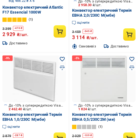
Від 488.22 ₴ X 6
До -10% з суперкредиткою Visa Вигода
2 958.30
₴/шт.
Конвектор електричний Atlantic
Конвектор електричний Термія
F17 Essencial 1000W
ЕВНА 2,0/230С М(мби)
1
оцінити
3 399
-
470
₴
3 459
-
345
₴
2 929
₴/шт.
3 114
₴/шт.
Доставимо
Cамовивіз
Доставимо
До -10% з суперкредиткою Visa Вигода
До -10% з суперкредиткою Visa Вигода
2 462.40
₴/шт.
1 824
₴/шт.
Конвектор електричний Термія
Конвектор електричний Термія
ЕВНА 1,0/230С М(мби)
ЕВНА 0,5/230С2М (ми)
оцінити
1
2 879
2 029
-
287
₴
-
109
₴