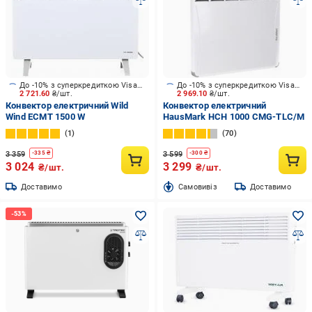
До -10% з суперкредиткою Visa Вигода
До -10% з суперкредиткою Visa Вигода
2 721.60
₴/шт.
2 969.10
₴/шт.
Конвектор електричний Wild
Конвектор електричний
Wind ECMT 1500 W
HausMark HCH 1000 CMG-TLC/M
1
70
3 359
3 599
-
335
₴
-
300
₴
3 024
3 299
₴/шт.
₴/шт.
Доставимо
Cамовивіз
Доставимо