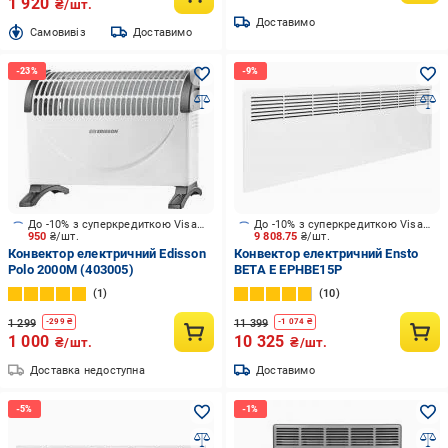
1 920
₴/шт.
Доставимо
Cамовивіз
Доставимо
До -10% з суперкредиткою Visa Вигода
До -10% з суперкредиткою Visa Вигода
950
₴/шт.
9 808.75
₴/шт.
Конвектор електричний Edisson
Конвектор електричний Ensto
Polo 2000M (403005)
BETA Е EPHBE15P
1
10
1 299
11 399
-
299
₴
-
1 074
₴
1 000
10 325
₴/шт.
₴/шт.
Доставка недоступна
Доставимо