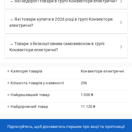
→ Які недорогі товари в групі Конвектори електричні?
→ Які товари купити в 2026 році в групі Конвектори
електричні?
→ Товари з безкоштовним самовивозом в групі
Конвектори електричні?
⭐ Категорія товарів
Конвектори електричні
⭐ Кількість товарів у наявності
256
⭐ Найдешевший товар
1 000 ₴
⭐ Найдорожчий товар
11 120 ₴
Підписуйтесь, щоб дізнаватись першим про акції та пропозиції