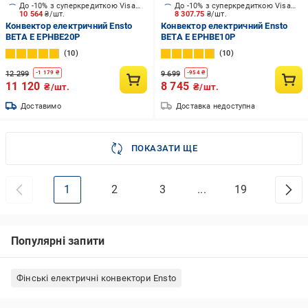
До -10% з суперкредиткою Visa Вигода
До -10% з суперкредиткою Visa Вигода
10 564
₴/шт.
8 307.75
₴/шт.
Конвектор електричний Ensto
Конвектор електричний Ensto
BETA Е EPHBE20P
BETA Е EPHBE10P
10
10
12 299
9 699
-
1 179
₴
-
954
₴
11 120
8 745
₴/шт.
₴/шт.
Доставимо
Доставка недоступна
ПОКАЗАТИ ЩЕ
1
2
3
...
19
Популярні запити
Фінські електричні конвектори Ensto