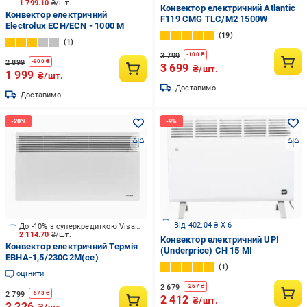
1 799.10
₴/шт.
Конвектор електричний Atlantic
Конвектор електричний
F119 CMG TLC/M2 1500W
Electrolux ECH/ECN - 1000 M
19
1
3 799
-
100
₴
2 899
-
900
₴
3 699
₴/шт.
1 999
₴/шт.
Доставимо
Доставимо
Від 402.04 ₴ X 6
До -10% з суперкредиткою Visa Вигода
2 114.70
₴/шт.
Конвектор електричний UP!
Конвектор електричний Термія
(Underprice) CH 15 MI
ЕВНА-1,5/230С2M(се)
1
оцінити
2 679
-
267
₴
2 799
-
573
₴
2 412
₴/шт.
2 226