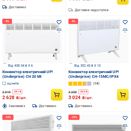
Доставимо
Доставка недоступна
Від 438.04 ₴ X 6
Від 302.43 ₴ X 10
Конвектор електричний UP!
Конвектор електричний UP!
(Underprice) CH 20 MI
(Underprice) CH-15MC/IPX4
оцінити
14
2 919
3 359
-
291
₴
-
335
₴
2 628
3 024
₴/шт.
₴/шт.
Cамовивіз
Доставимо
Доставимо