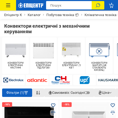
Епіцентр К
Каталог
Побутова техніка 📦
Кліматична техніка
Конвектори електричні з механічним
керуванням
КОНВЕКТОРИ
КОНВЕКТОРИ
КОНВЕКТОРИ
КОНВЕКТОРИ
ЕЛЕКТРИЧНІ
ЕЛЕКТРИЧНІ
ЕЛЕКТРИЧНІ 1,5
ЗАКРИТІ (НЕ
НАСТІННІ
ПІДЛОГОВІ
КВТ
СПАЛЮЮТЬ
КИСЕНЬ)
Фільтри (1)
Самовивіз:
Сьогодні
Ціна