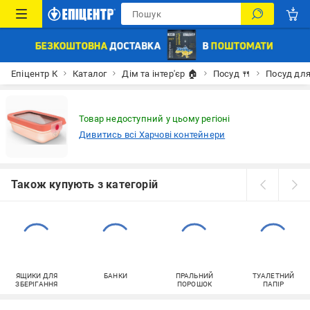
Епіцентр К
Каталог
Дім та інтер'єр 🏠
Посуд 🍴
Посуд для
Товар недоступний у цьому регіоні
Дивитись всі Харчові контейнери
Також купують з категорій
ЯЩИКИ ДЛЯ
БАНКИ
ПРАЛЬНИЙ
ТУАЛЕТНИЙ
ЗБЕРІГАННЯ
ПОРОШОК
ПАПІР