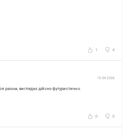
1
4
15.04.2026
ься разом, виглядає дійсно футуристично.
0
0