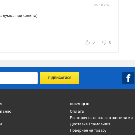
05.10.2025
, задумка прикольна)
0
0
ПІДПИСАТИСЯ
ІЯ
ПОКУПЦЕВІ
мпанію
Оплата
Розстрочка та оплата частинами
ти
Доставка і самовивіз
ї
Повернення товару