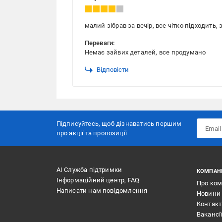
малий зібрав за вечір, все чітко підходить
Переваги:
Немає зайвих деталей, все продумано
Відповісти
Підписуйтесь, щоб дізнаватись першим
про акції та пропозиції
АІ Служба підтримки
КОМПАН
Інформаційний центр, FAQ
Про ко
Написати нам повідомлення
Новини
Контак
Вакансі