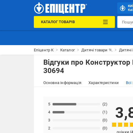
КИ
Киї
КАТАЛОГ ТОВАРІВ
Епіцентр К
Каталог
Дитячі товари 🏃
Дитячі 
Відгуки про
Конструктор 
30694
Основна інформація
Характеристики
Всі
5
(2)
3,
4
(1)
3
(0)
2
(0)
оцінки
(