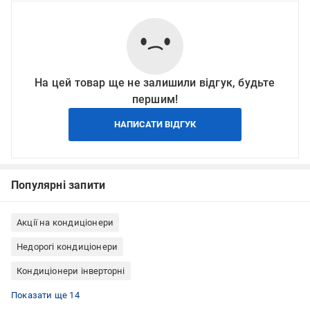
На цей товар ще не залишили відгук, будьте
першим!
НАПИСАТИ ВІДГУК
Популярні запити
Акції на кондиціонери
Недорогі кондиціонери
Кондиціонери інверторні
Спліт-системи
Кондиціонери з обігрівом
Кондиціонери з турборежимом
Кондиціонери з осушенням повітря
Кондиціонери з нічним режимом (тихие)
Кондиціонери з самодіагностикою
Кондиціонери з вентиляцією
Недорогі інверторні кондиціонери
Кондиціонери Hyundai
Кондиціонери з таймером
Кондиціонери з Wi-Fi
Настінні кондиціонери
Інверторні спліт-системи
Кондиціонери на 25 м²
Показати ще 14