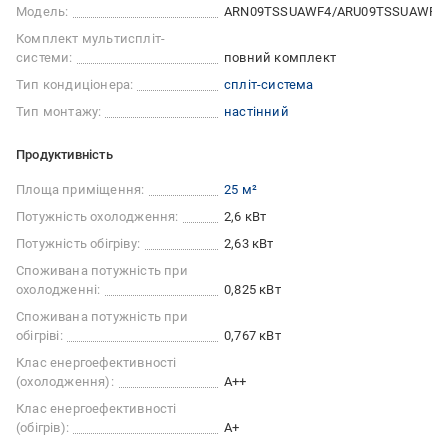
Модель:
ARN09TSSUAWF4/ARU09TSSUAWF4
Комплект мультиспліт-
системи:
повний комплект
Тип кондиціонера:
спліт-система
Тип монтажу:
настінний
Продуктивність
Площа приміщення:
25 м²
Потужність охолодження:
2,6 кВт
Потужність обігріву:
2,63 кВт
Споживана потужність при
охолодженні:
0,825 кВт
Споживана потужність при
обігріві:
0,767 кВт
Клас енергоефективності
(охолодження):
A++
Клас енергоефективності
(обігрів):
A+