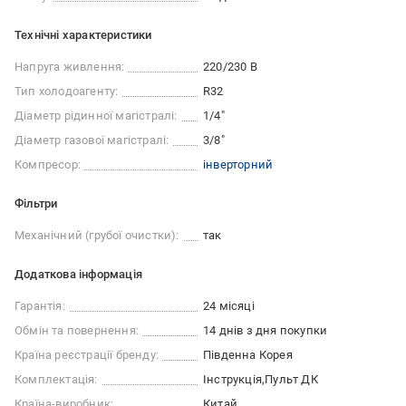
Технічні характеристики
Напруга живлення:
220/230 В
Тип холодоагенту:
R32
Діаметр рідинної магістралі:
1/4"
Діаметр газової магістралі:
3/8"
Компресор:
інверторний
Фільтри
Механічний (грубої очистки):
так
Додаткова інформація
Гарантія:
24 місяці
Обмін та повернення:
14 днів з дня покупки
Країна реєстрації бренду:
Південна Корея
Комплектація:
Інструкція
Пульт ДК
Країна-виробник:
Китай