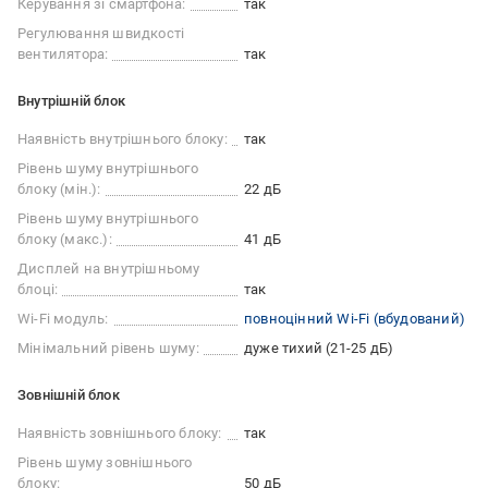
Керування зі смартфона:
так
Регулювання швидкості
вентилятора:
так
Внутрішній блок
Наявність внутрішнього блоку:
так
Рівень шуму внутрішнього
блоку (мін.):
22 дБ
Рівень шуму внутрішнього
блоку (макс.):
41 дБ
Дисплей на внутрішньому
блоці:
так
Wi-Fi модуль:
повноцінний Wi-Fi (вбудований)
Мінімальний рівень шуму:
дуже тихий (21-25 дБ)
Зовнішній блок
Наявність зовнішнього блоку:
так
Рівень шуму зовнішнього
блоку:
50 дБ