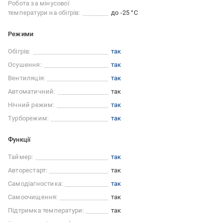
Робота за мінусової
температури на обігрів:
до -25 °C
Режими
Обігрів:
так
Осушення:
так
Вентиляція:
так
Автоматичний:
так
Нічний режим:
так
Турборежим:
так
Функції
Таймер:
так
Авторестарт:
так
Самодіагностика:
так
Самоочищення:
так
Підтримка температури:
так