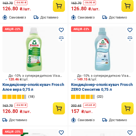
163.70
163.70
-
36.90
₴
-
36.90
₴
126.80
126.80
₴/шт.
₴/шт.
Cамовивіз
Доставимо
Cамовивіз
Доставимо
До -10% з суперкредиткою Visa Вигода
До -10% з суперкредиткою Visa Вигода
120.46
₴/шт.
149.15
₴/шт.
Кондиціонер-ополіскувач Frosch
Кондиціонер-ополіскувач Frosch
Алое вера 0,75 л
ZERO Сенситив 0,75 л
18
22
163.70
202.65
-
36.90
₴
-
45.65
₴
126.80
157
₴/шт.
₴/шт.
Доставимо
Cамовивіз
Доставимо