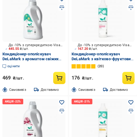
До -10% з суперкредиткою Visa Вигода
До -10% з суперкредиткою Visa Вигода
445.55
₴/шт.
167.20
₴/шт.
Кондиціонер-ополіскувач
Кондиціонер-ополіскувач
DeLaMark з ароматом свіжих
DeLaMark з квітково-фруктовим
трав Карпатських гір 2 л
ароматом і нотками амбри 0,75
оцінити
20
л
469
176
₴/шт.
₴/шт.
Cамовивіз
Доставимо
Cамовивіз
Доставимо