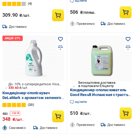
оцінити
Bianchi 1,25 л
мл
4
506
₴/пляш.
309.90
₴/шт.
Привеземо
Доставимо
Доставимо
Безкоштовна доставка
До -10% з суперкредиткою Visa Вигода
в поштомати Епіцентр
330.60
₴/шт.
Кондиционер-ополаскиватель
Кондиціонер-ополіскувач
Good Result Испанская страсть 5
DeLaMark з ароматом зеленого
кг (GW1051050)
оцінити
чаю та жасмину 2 л
20
510
₴/шт.
481
-
133
₴
348
₴/шт.
Привеземо
Доставимо
Cамовивіз
Доставимо