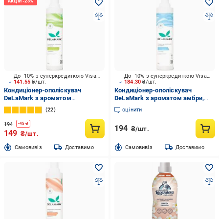
До -10% з суперкредиткою Visa Вигода
До -10% з суперкредиткою Visa Вигода
141.55
₴/шт.
184.30
₴/шт.
Кондиціонер-ополіскувач
Кондиціонер-ополіскувач
DeLaMark з ароматом
DeLaMark з ароматом амбри,
винограду, бергамоту та лимона
пачулі та маршмелоу 0,75 л
22
оцінити
0,75 л
194
-
45
₴
194
₴/шт.
149
₴/шт.
Cамовивіз
Доставимо
Cамовивіз
Доставимо