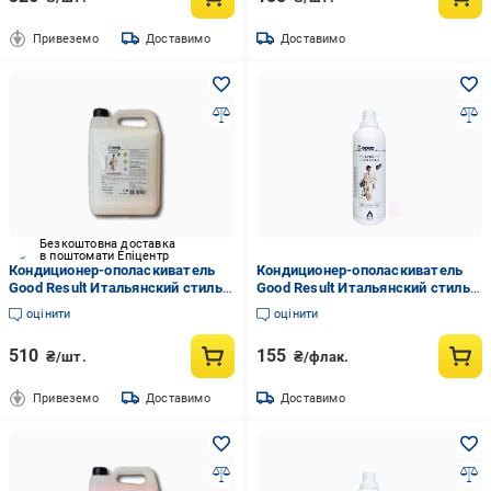
Привеземо
Доставимо
Доставимо
Безкоштовна доставка
в поштомати Епіцентр
Кондиционер-ополаскиватель
Кондиционер-ополаскиватель
Good Result Итальянский стиль 5
Good Result Итальянский стиль
кг (GW1052050)
1,1 кг (GW1052011)
оцінити
оцінити
510
155
₴/шт.
₴/флак.
Привеземо
Доставимо
Доставимо