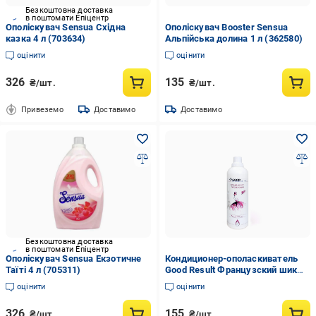
Безкоштовна доставка
в поштомати Епіцентр
Ополіскувач Sensua Східна
Ополіскувач Booster Sensua
казка 4 л (703634)
Альпійська долина 1 л (362580)
оцінити
оцінити
326
135
₴/шт.
₴/шт.
Привеземо
Доставимо
Доставимо
Безкоштовна доставка
в поштомати Епіцентр
Ополіскувач Sensua Екзотичне
Кондиционер-ополаскиватель
Таїті 4 л (705311)
Good Result Французский шик
1,1 кг (GW1050011)
оцінити
оцінити
326
155
₴/шт.
₴/шт.