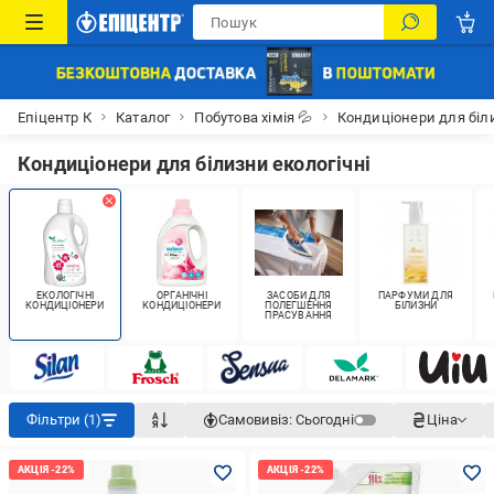
Епіцентр К
Каталог
Побутова хімія 💦
Кондиціонери для біл
Кондиціонери для білизни екологічні
ЕКОЛОГІЧНІ
ОРГАНІЧНІ
ЗАСОБИ ДЛЯ
ПАРФУМИ ДЛЯ
КОНДИЦІОНЕРИ
КОНДИЦІОНЕРИ
ПОЛЕГШЕННЯ
БІЛИЗНИ
ПРАСУВАННЯ
Фільтри (1)
Самовивіз:
Сьогодні
Ціна