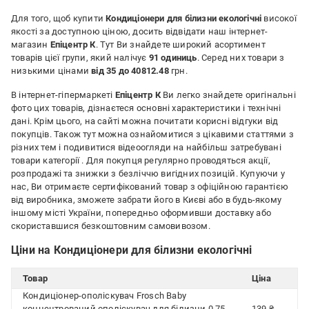
Для того, щоб купити
Кондиціонери для білизни екологічні
високої
якості за доступною ціною, досить відвідати наш інтернет-
магазин
Епіцентр К
. Тут Ви знайдете широкий асортимент
товарів цієї групи, який налічує
91 одиниць
. Серед них товари з
низькими цінами
від 35 до 40812.48
грн.
В інтернет-гіпермаркеті
Епіцентр К
Ви легко знайдете оригінальні
фото цих товарів, дізнаєтеся основні характеристики і технічні
дані. Крім цього, на сайті можна почитати корисні відгуки від
покупців. Також тут можна ознайомитися з цікавими статтями з
різних тем і подивитися відеоогляди на найбільш затребувані
товари категорії
. Для покупця регулярно проводяться акції,
розпродажі та знижки з безліччю вигідних позицій. Купуючи у
нас, Ви отримаєте сертифікований товар з офіційною гарантією
від виробника, зможете забрати його в Києві або в будь-якому
іншому місті України, попередньо оформивши доставку або
скориставшися безкоштовним самовивозом.
Ціни на Кондиціонери для білизни екологічні
Товар
Ціна
Кондиціонер-ополіскувач Frosch Baby
концентрований ополіскувач для білизни 0,75
139 ₴