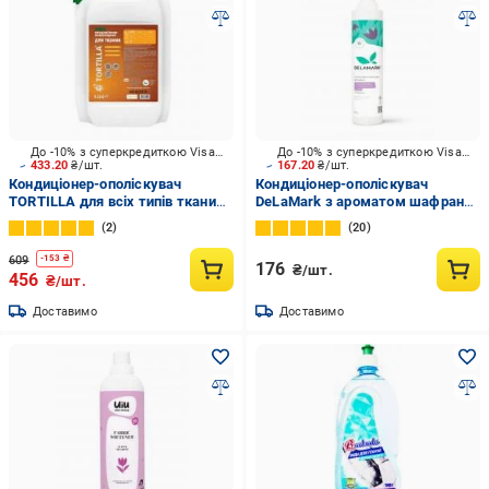
До -10% з суперкредиткою Visa Вигода
До -10% з суперкредиткою Visa Вигода
433.20
₴/шт.
167.20
₴/шт.
Кондиціонер-ополіскувач
Кондиціонер-ополіскувач
TORTILLA для всіх типів тканин
DeLaMark з ароматом шафрану
з антибактеріальною дією 5 л
та нотками пурпурової орхідеї
2
20
0,75 л
609
-
153
₴
176
₴/шт.
456
₴/шт.
Доставимо
Доставимо