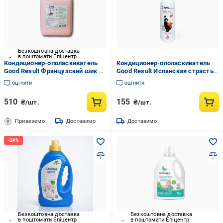
Безкоштовна доставка
в поштомати Епіцентр
Кондиционер-ополаскиватель
Кондиционер-ополаскиватель
Good Result Французский шик 5
Good Result Испанская страсть
кг (GW1050050)
1,1 кг (GW1051011)
оцінити
оцінити
510
155
₴/шт.
₴/шт.
Привеземо
Доставимо
Доставимо
Безкоштовна доставка
Безкоштовна доставка
в поштомати Епіцентр
в поштомати Епіцентр