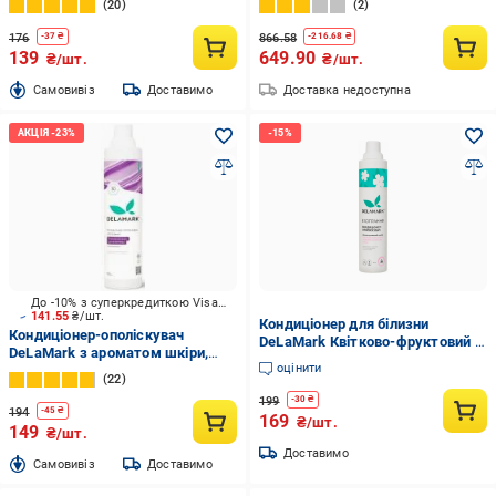
20
2
176
866.58
-
37
₴
-
216.68
₴
139
649.90
₴/шт.
₴/шт.
Cамовивіз
Доставимо
Доставка недоступна
До -10% з суперкредиткою Visa Вигода
141.55
₴/шт.
Кондиціонер для білизни
Кондиціонер-ополіскувач
DeLaMark Квітково-фруктовий з
DeLaMark з ароматом шкіри,
нотами амбри 750 мл
оцінити
уда та ветиверу 0,75 л
(4820152330598)
22
199
-
30
₴
194
-
45
₴
169
₴/шт.
149
₴/шт.
Доставимо
Cамовивіз
Доставимо