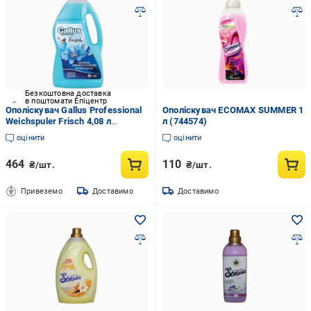
Безкоштовна доставка
в поштомати Епіцентр
Ополіскувач Gallus Professional
Ополіскувач ECOMAX SUMMER 1
Weichspuler Frisch 4,08 л
л (744574)
(969028)
оцінити
оцінити
464
110
₴/шт.
₴/шт.
Привеземо
Доставимо
Доставимо