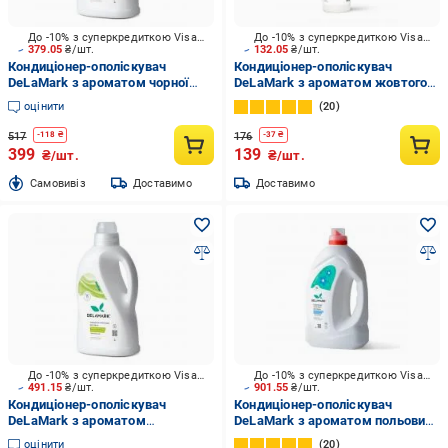
До -10% з суперкредиткою Visa Вигода
До -10% з суперкредиткою Visa Вигода
379.05
₴/шт.
132.05
₴/шт.
Кондиціонер-ополіскувач
Кондиціонер-ополіскувач
DeLaMark з ароматом чорної
DeLaMark з ароматом жовтого
вишні, замші та тютюну 2 л
ірісу та нотками Нарцис 0,75 л
оцінити
20
517
176
-
118
₴
-
37
₴
399
139
₴/шт.
₴/шт.
Cамовивіз
Доставимо
Доставимо
До -10% з суперкредиткою Visa Вигода
До -10% з суперкредиткою Visa Вигода
491.15
₴/шт.
901.55
₴/шт.
Кондиціонер-ополіскувач
Кондиціонер-ополіскувач
DeLaMark з ароматом
DeLaMark з ароматом польових
винограду, бергамоту та лимона
квітів 4 л
оцінити
20