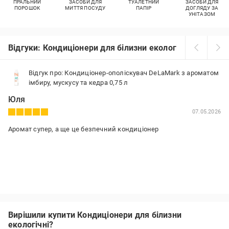
ПРАЛЬНИЙ
ЗАСОБИ ДЛЯ
ТУАЛЕТНИЙ
ЗАСОБИ ДЛЯ
ПОРОШОК
МИТТЯ ПОСУДУ
ПАПІР
ДОГЛЯДУ ЗА
УНІТАЗОМ
Відгуки: Кондиціонери для білизни екологічні
Відгук про: Кондиціонер-ополіскувач DeLaMark з ароматом
імбиру, мускусу та кедра 0,75 л
Юля
07.05.2026
Аромат супер, а ще це безпечний кондиціонер
Вирішили купити Кондиціонери для білизни
екологічні?