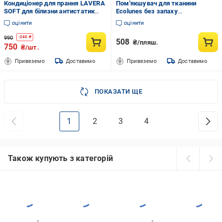
Кондиціонер для прання LAVERA
Пом'якшувач для тканини
SOFT для білизни антистатик
Ecolunes без запаху
пом’якшувач тканин
гіпоалергенний органічний для
оцінити
оцінити
гіпоалергенний 2 л
дитячого одягу 1000 мл
990
-
240
₴
508
₴/пляш.
750
₴/шт.
Привеземо
Доставимо
Привеземо
Доставимо
ПОКАЗАТИ ЩЕ
1
2
3
4
Також купують з категорій