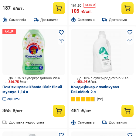
161.80
-
56.80
₴
187
₴/шт.
105
₴/шт.
Cамовивіз
Доставимо
Cамовивіз
Доставимо
До -10% з суперкредиткою Visa Вигода
До -10% з суперкредиткою Visa Вигода
346.75
₴/шт.
456.95
₴/шт.
Пом'якшувач Chante Clair Білий
Кондиціонер-ополіскувач
мускус 1,14 л
DeLaMark 2 л
оцінити
22
365
481
₴/шт.
₴/шт.
Доставка недоступна
Cамовивіз
Доставимо