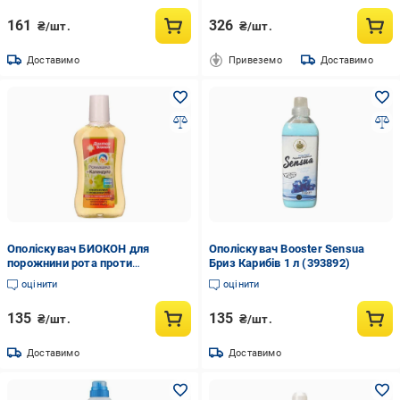
161
326
₴/шт.
₴/шт.
Доставимо
Привеземо
Доставимо
Ополіскувач БИОКОН для
Ополіскувач Booster Sensua
порожнини рота проти
Бриз Карибів 1 л (393892)
парадонтозу ромашка та
оцінити
оцінити
календу 300 мл (224635)
135
135
₴/шт.
₴/шт.
Доставимо
Доставимо