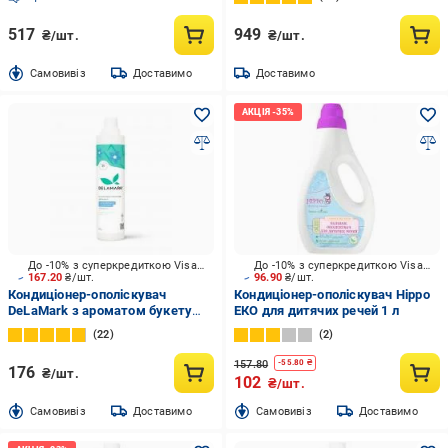
2 л
517
949
₴/шт.
₴/шт.
Cамовивіз
Доставимо
Доставимо
До -10% з суперкредиткою Visa Вигода
До -10% з суперкредиткою Visa Вигода
167.20
₴/шт.
96.90
₴/шт.
Кондиціонер-ополіскувач
Кондиціонер-ополіскувач Hippo
DeLaMark з ароматом букету
ЕКО для дитячих речей 1 л
польових квітів 0,75 л
22
2
157.80
-
55.80
₴
176
₴/шт.
102
₴/шт.
Cамовивіз
Доставимо
Cамовивіз
Доставимо