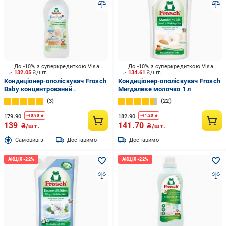
До -10% з суперкредиткою Visa Вигода
До -10% з суперкредиткою Visa Вигода
132.05
₴/шт.
134.61
₴/шт.
Кондиціонер-ополіскувач Frosch
Кондиціонер-ополіскувач Frosch
Baby концентрований
Мигдалеве молочко 1 л
ополіскувач для білизни 0,75 л
3
22
179.90
182.90
-
40.90
₴
-
41.20
₴
139
141.70
₴/шт.
₴/шт.
Cамовивіз
Доставимо
Доставимо