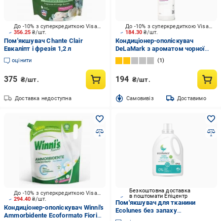
До -10% з суперкредиткою Visa Вигода
До -10% з суперкредиткою Visa Вигода
356.25
₴/шт.
184.30
₴/шт.
Пом'якшувач Chante Clair
Кондиціонер-ополіскувач
Евкаліпт і фрезія 1,2 л
DeLaMark з ароматом чорної
вишні, замши та тютюну 0,75 л
оцінити
1
375
194
₴/шт.
₴/шт.
Доставка недоступна
Cамовивіз
Доставимо
Безкоштовна доставка
До -10% з суперкредиткою Visa Вигода
в поштомати Епіцентр
294.40
₴/шт.
Пом'якшувач для тканини
Кондиціонер-ополіскувач Winni's
Ecolunes без запаху
Ammorbidente Ecoformato Fiori
гіпоалергенний органічний 1000