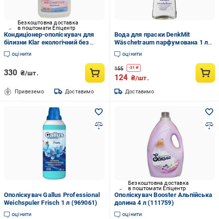
Безкоштовна доставка
в поштомати Епіцентр
Кондиціонер-ополіскувач для
Вода для праски DenkMit
білизни Klar екологічний без
Wäschetraum парфумована 1 л
запаху 750 мл
(EPI-15102025-691)
оцінити
оцінити
155
-
31
₴
330
₴/шт.
124
₴/шт.
Привеземо
Доставимо
Доставимо
Безкоштовна доставка
в поштомати Епіцентр
Ополіскувач Gallus Professional
Ополіскувач Booster Альпійська
Weichspuler Frisch 1 л (969061)
долина 4 л (111759)
оцінити
оцінити