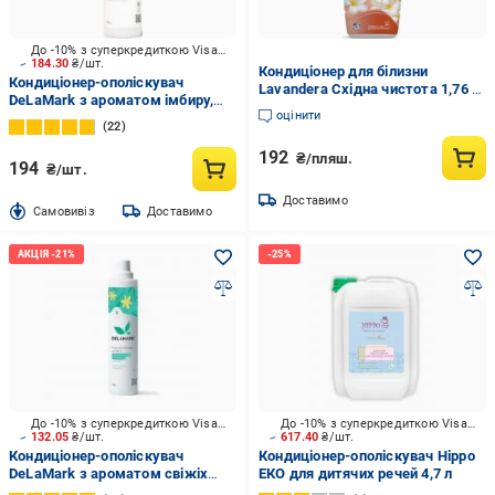
До -10% з суперкредиткою Visa Вигода
184.30
₴/шт.
Кондиціонер для білизни
Кондиціонер-ополіскувач
Lavandera Східна чистота 1,76 л
DeLaMark з ароматом імбиру,
80 прань (2376852094)
оцінити
мускусу та кедра 0,75 л
22
192
₴/пляш.
194
₴/шт.
Доставимо
Cамовивіз
Доставимо
До -10% з суперкредиткою Visa Вигода
До -10% з суперкредиткою Visa Вигода
132.05
₴/шт.
617.40
₴/шт.
Кондиціонер-ополіскувач
Кондиціонер-ополіскувач Hippo
DeLaMark з ароматом свіжіх
ЕКО для дитячих речей 4,7 л
трав карпатських гір 0,75 л