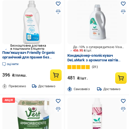
Безкоштовна доставка
До -10% з суперкредиткою Visa Вигода
в поштомати Епіцентр
456.95
₴/шт.
Пом'якшувач Friendly Organic
Кондиціонер-ополіскувач
органічний для прання без
DeLaMark з ароматом квітів
запаху 750 мл
оцінити
сандалового дерева 2 л
21
396
₴/пляш.
481
₴/шт.
Привеземо
Доставимо
Cамовивіз
Доставимо