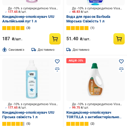
До -10% з суперкредиткою Visa Вигода
До -10% з суперкредиткою Visa Вигода
177.65
₴/шт.
48.83
₴/шт.
Кондиціонер-ополіскувач UIU
Вода для прасок Barbuda
Альпійський луг 1 л
Морська Свіжість 1 л
3
1
187
51.40
₴/шт.
₴/шт.
Cамовивіз
Доставимо
Доставимо
До -10% з суперкредиткою Visa Вигода
До -10% з суперкредиткою Visa Вигода
177.65
₴/шт.
99.75
₴/шт.
Кондиціонер-ополіскувач UIU
Кондиціонер-ополіскувач
Гірська свіжість 1 л
TORTILLA з антибактеріальною
дією 1 л
5
2