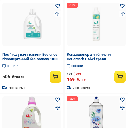
Пом'якшувач тканини Ecolunes
Кондиціонер для білизни
гіпоалергенний без запаху 1000
DeLaMark Свіжі трави
мл (1558398547)
карпатських гір 750 мл
оцінити
оцінити
(4820152330543)
199
-
30
₴
506
₴/пляш.
169
₴/шт.
Доставимо
Доставимо