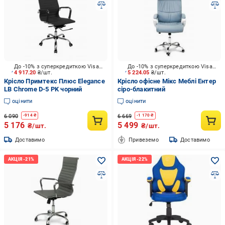
До -10% з суперкредиткою Visa Вигода
До -10% з суперкредиткою Visa Вигода
4 917.20
₴/шт.
5 224.05
₴/шт.
Крісло Примтекс Плюс Elegance
Крісло офісне Мікс Меблі Ентер
LB Chrome D-5 PK чорний
сіро-блакитний
оцінити
оцінити
6 090
6 669
-
914
₴
-
1 170
₴
5 176
5 499
₴/шт.
₴/шт.
Доставимо
Привеземо
Доставимо