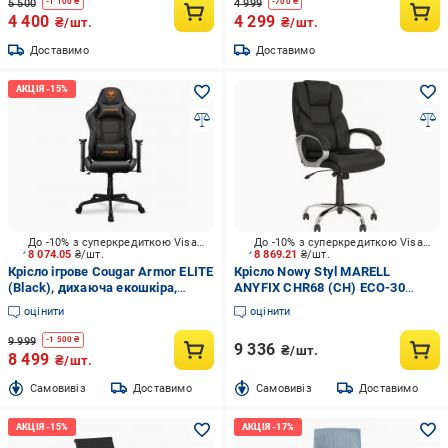
5 500
4 999
-
1 100
₴
-
700
₴
4 400
4 299
₴/шт.
₴/шт.
Доставимо
Доставимо
До -10% з суперкредиткою Visa Вигода
До -10% з суперкредиткою Visa Вигода
8 074.05
₴/шт.
8 869.21
₴/шт.
Крісло ігрове Cougar Armor ELITE
Крісло Nowy Styl MARELL
(Black), дихаюча екошкіра,
ANYFIX CHR68 (CH) ECO-30
сталевий каркас чорний
чорний
оцінити
оцінити
9 999
-
1 500
₴
9 336
₴/шт.
8 499
₴/шт.
Cамовивіз
Доставимо
Cамовивіз
Доставимо