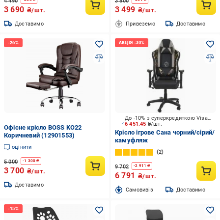
4 490
3 800
3 690
3 499
₴/шт.
₴/шт.
Доставимо
Привеземо
Доставимо
До -10% з суперкредиткою Visa Вигода
6 451.45
₴/шт.
Офісне крісло BOSS KO22
Крісло ігрове Сана чорний/сірий/
Коричневий (12901553)
камуфляж
оцінити
2
5 000
-
1 300
₴
9 702
-
2 911
₴
3 700
₴/шт.
6 791
₴/шт.
Доставимо
Cамовивіз
Доставимо