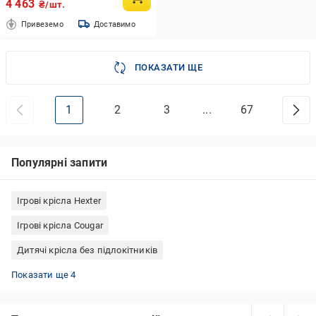
4 463
₴/шт.
Привеземо
Доставимо
ПОКАЗАТИ ЩЕ
1
2
3
...
67
Популярні запити
Ігрові крісла Hexter
Ігрові крісла Cougar
Дитячі крісла без підлокітників
Ігрові крісла Barsky
Ігрові крісла Special4You
Дитячі крісла з підлокітниками
Ігрові крісла GT Racer
Показати ще 4