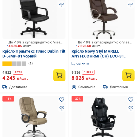
До -10% з суперкредиткою Visa Вигода
До -10% з суперкредиткою Visa Вигода
4 030.85
₴/шт.
7 626.60
₴/шт.
Крісло Примтекс Плюс Dublin Tilt
Крісло Nowy Styl MARELL
D-5/MP-01 чорний
ANYFIX CHR68 (CH) ECO-31
коричневий
1
оцінити
4 822
9 336
-
579
₴
-
1 308
₴
4 243
8 028
₴/шт.
₴/шт.
Доставимо
Cамовивіз
Доставимо