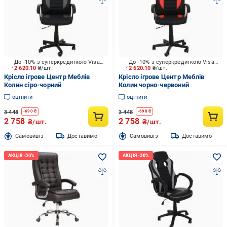
До -10% з суперкредиткою Visa Вигода
До -10% з суперкредиткою Visa Вигода
2 620.10
₴/шт.
2 620.10
₴/шт.
Крісло ігрове Центр Меблів
Крісло ігрове Центр Меблів
Колин сіро-чорний
Колин чорно-червоний
оцінити
оцінити
3 448
3 448
-
690
₴
-
690
₴
2 758
2 758
₴/шт.
₴/шт.
Cамовивіз
Доставимо
Cамовивіз
Доставимо