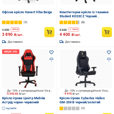
Офісне крісло Hanert Vibe Beige
Комп'ютерне крісло із тканини
Student KO23CZ Чорний
(14586804)
1
6
4 390
5 500
-
500
₴
-
1 100
₴
3 890
4 400
₴/шт.
₴/шт.
Доставимо
Доставимо
До -10% з суперкредиткою Visa Вигода
До -10% з суперкредиткою Visa Вигода
5 592.65
₴/шт.
9 975
₴/шт.
Крісло ігрове Центр Меблів
Крісло ігрове Cyberlux Helios
Астрід чорно-червоний
GM-204 B чорний/золотий
оцінити
1