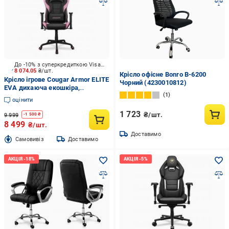
До -10% з суперкредиткою Visa Вигода
8 074.05
₴/шт.
Крісло офісне Bonro B-6200
Крісло ігрове Cougar Armor ELITE
Чорний (4230010812)
EVA дихаюча екошкіра,
1
сталевий каркас чорний
оцінити
1 723
₴/шт.
9 999
-
1 500
₴
8 499
₴/шт.
Доставимо
Cамовивіз
Доставимо