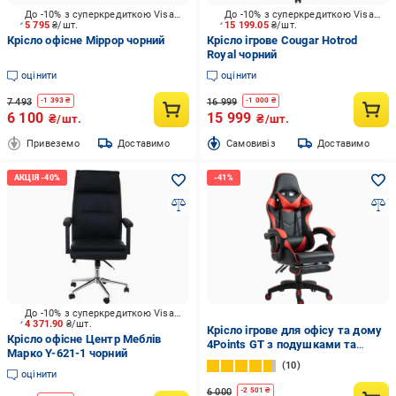
До -10% з суперкредиткою Visa Вигода
До -10% з суперкредиткою Visa Вигода
5 795
₴/шт.
15 199.05
₴/шт.
Крісло офісне Міррор чорний
Крісло ігрове Cougar Hotrod
Royal чорний
оцінити
оцінити
7 493
16 999
-
1 393
₴
-
1 000
₴
6 100
15 999
₴/шт.
₴/шт.
Привеземо
Доставимо
Cамовивіз
Доставимо
До -10% з суперкредиткою Visa Вигода
4 371.90
₴/шт.
Крісло ігрове для офісу та дому
Крісло офісне Центр Меблів
4Points GT з подушками та
Марко Y-621-1 чорний
підставкою для ніг Чорний/
10
Червоний (40035)
оцінити
6 000
-
2 501
₴