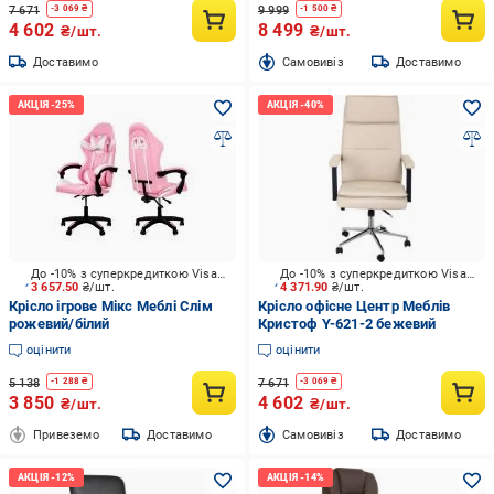
7 671
9 999
-
3 069
₴
-
1 500
₴
4 602
8 499
₴/шт.
₴/шт.
Доставимо
Cамовивіз
Доставимо
До -10% з суперкредиткою Visa Вигода
До -10% з суперкредиткою Visa Вигода
3 657.50
₴/шт.
4 371.90
₴/шт.
Крісло ігрове Мікс Меблі Слім
Крісло офісне Центр Меблів
рожевий/білий
Кристоф Y-621-2 бежевий
оцінити
оцінити
5 138
7 671
-
1 288
₴
-
3 069
₴
3 850
4 602
₴/шт.
₴/шт.
Привеземо
Доставимо
Cамовивіз
Доставимо