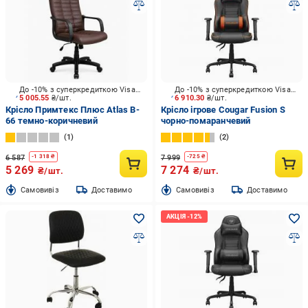
До -10% з суперкредиткою Visa Вигода
До -10% з суперкредиткою Visa Вигода
5 005.55
₴/шт.
6 910.30
₴/шт.
Крісло Примтекс Плюс Atlas B-
Крісло ігрове Cougar Fusion S
66 темно-коричневий
чорно-помаранчевий
1
2
6 587
7 999
-
1 318
₴
-
725
₴
5 269
7 274
₴/шт.
₴/шт.
Cамовивіз
Доставимо
Cамовивіз
Доставимо