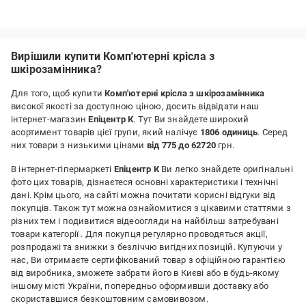
Вирішили купити Комп'ютерні крісла з
шкірозамінника?
Для того, щоб купити
Комп'ютерні крісла з шкірозамінника
високої якості за доступною ціною, досить відвідати наш
інтернет-магазин
Епіцентр К
. Тут Ви знайдете широкий
асортимент товарів цієї групи, який налічує
1806 одиниць
. Серед
них товари з низькими цінами
від 775 до 62720
грн.
В інтернет-гіпермаркеті
Епіцентр К
Ви легко знайдете оригінальні
фото цих товарів, дізнаєтеся основні характеристики і технічні
дані. Крім цього, на сайті можна почитати корисні відгуки від
покупців. Також тут можна ознайомитися з цікавими статтями з
різних тем і подивитися відеоогляди на найбільш затребувані
товари категорії
. Для покупця регулярно проводяться акції,
розпродажі та знижки з безліччю вигідних позицій. Купуючи у
нас, Ви отримаєте сертифікований товар з офіційною гарантією
від виробника, зможете забрати його в Києві або в будь-якому
іншому місті України, попередньо оформивши доставку або
скориставшися безкоштовним самовивозом.