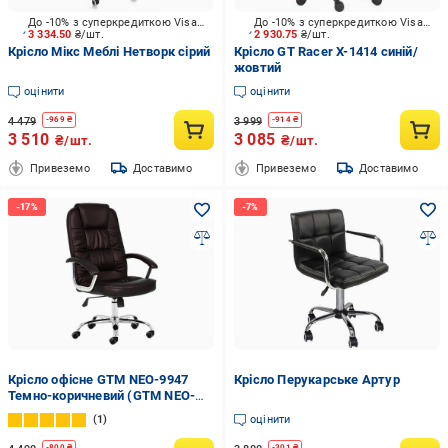
До -10% з суперкредиткою Visa Вигода
До -10% з суперкредиткою Visa Вигода
3 334.50
₴/шт.
2 930.75
₴/шт.
Крісло Мікс Меблі Нетворк сірий
Крісло GT Racer X-1414 синій/
жовтий
оцінити
оцінити
4 479
3 999
-
969
₴
-
914
₴
3 510
3 085
₴/шт.
₴/шт.
Привеземо
Доставимо
Привеземо
Доставимо
Крісло офісне GTM NEO-9947
Крісло Перукарське Артур
Темно-коричневий (GTM NEO-
9947)
1
оцінити
-
800
₴
-
301
₴