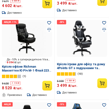
7 671
-
3 069
₴
3 499
₴/шт.
4 602
₴/шт.
Доставимо
Доставимо
До -10% з суперкредиткою Visa Вигода
8 094
₴/шт.
Крісло ігрове для офісу та дому
Крісло офісне Richman
4Points GT з подушками та
Манхеттен Ю Річ М-1 Флай 2230
підставкою для ніг Чорний/Білий
10
чорний
(40039)
1
5 000
-
1 501
₴
9 630
-
1 110
₴
3 499
₴/шт.
8 520
₴/шт.
Доставимо
Привеземо
Доставимо