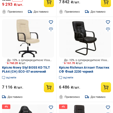
7 842
₴/шт.
9 293
₴/шт.
Привеземо
Доставимо
Привеземо
Доставимо
До -10% з суперкредиткою Visa Вигода
До -10% з суперкредиткою Visa Вигода
6 760.20
₴/шт.
6 161.70
₴/шт.
Крісло Nowy Styl BOSS KD TILT
Крісло Richman Атлант Пластик
PL64 (CH) ECO-07 молочний
СФ Флай 2230 чорний
оцінити
оцінити
7 116
6 486
₴/шт.
₴/шт.
Доставимо
Привеземо
Доставимо