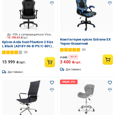
До -10% з суперкредиткою Visa Вигода
15 199.05
₴/шт.
Комп‘ютерне крісло Extreme EX
Крісло Anda Seat Phantom 3 Size
Чорно-блакитний
L Black (AD18Y-06-B-PV/C-B01)
1
чорний
1
4 200
-
800
₴
15 999
3 400
₴/шт.
₴/шт.
Доставимо
Доставимо