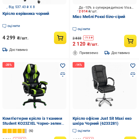
Від 537.43 ₴ X 8
До -10% з суперкредиткою Visa Вигода
2 014
₴/шт.
Крісло керівника чорний
Мікс Меблі Роккі біло-сірий
оцінити
оцінити
4 299
₴/шт.
2 833
-
713
₴
2 120
₴/шт.
Доставимо
Привеземо
Доставимо
Комп'ютерне крісло із тканини
Крісло офісне Just Sit Maxi еко
Student KO23ZIEL Чорно-зелений
шкіра Чорний (6233281)
(14586815)
6
оцінити