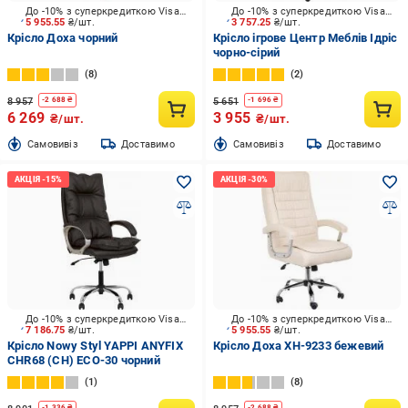
До -10% з суперкредиткою Visa Вигода
До -10% з суперкредиткою Visa Вигода
5 955.55
₴/шт.
3 757.25
₴/шт.
Крісло Доха чорний
Крісло ігрове Центр Меблів Ідріс
чорно-сірий
8
2
8 957
5 651
-
2 688
₴
-
1 696
₴
6 269
3 955
₴/шт.
₴/шт.
Cамовивіз
Доставимо
Cамовивіз
Доставимо
До -10% з суперкредиткою Visa Вигода
До -10% з суперкредиткою Visa Вигода
7 186.75
₴/шт.
5 955.55
₴/шт.
Крісло Nowy Styl YAPPI ANYFIX
Крісло Доха XH-9233 бежевий
CHR68 (CH) ECO-30 чорний
1
8
-
1 336
₴
-
2 688
₴