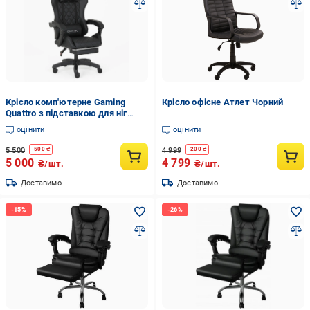
Крісло комп'ютерне Gaming
Крісло офісне Атлет Чорний
Quattro з підставкою для ніг
Чорний (2987)
оцінити
оцінити
5 500
4 999
-
500
₴
-
200
₴
5 000
4 799
₴/шт.
₴/шт.
Доставимо
Доставимо