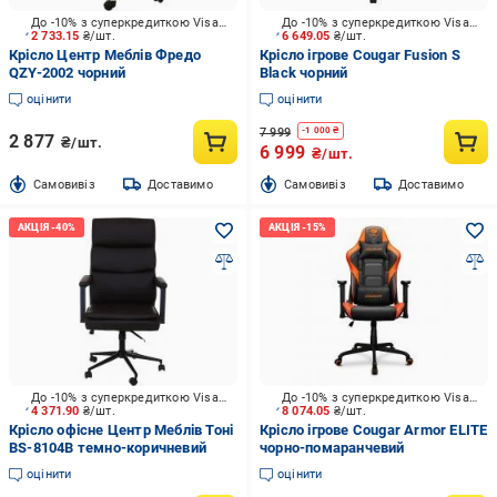
До -10% з суперкредиткою Visa Вигода
До -10% з суперкредиткою Visa Вигода
2 733.15
₴/шт.
6 649.05
₴/шт.
Крісло Центр Меблів Фредо
Крісло ігрове Cougar Fusion S
QZY-2002 чорний
Black чорний
оцінити
оцінити
7 999
-
1 000
₴
2 877
₴/шт.
6 999
₴/шт.
Cамовивіз
Доставимо
Cамовивіз
Доставимо
До -10% з суперкредиткою Visa Вигода
До -10% з суперкредиткою Visa Вигода
4 371.90
₴/шт.
8 074.05
₴/шт.
Крісло офісне Центр Меблів Тоні
Крісло ігрове Cougar Armor ELITE
BS-8104B темно-коричневий
чорно-помаранчевий
оцінити
оцінити