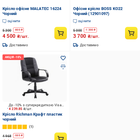
Крісло офісне MALATEC 16224
Офісне крісло BOSS KO22
Чорний
Чорний (12901097)
оцінити
оцінити
5 300
5 000
-
800
₴
-
1 300
₴
4 500
3 700
₴/шт.
₴/шт.
Доставимо
Доставимо
До -10% з суперкредиткою Visa Вигода
4 239.85
₴/шт.
Крісло Richman Крафт пластик
чорний
1
4 968
-
505
₴