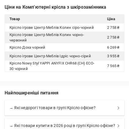
Ціни на Комп'ютерні крісла з шкірозамінника
Товар
Ціна
Крісло ігрове Центр Меблів Колин сіро-чорний
2 758 ₴
Крісло ігрове Центр Меблів Колин чорно-
2 758 ₴
червоний
Крісло Доха чорний
6 269 ₴
Крісло ігрове Центр Меблів Ідріс чорно-сірий
3 955 ₴
Крісло Nowy Styl YAPPI ANYFIX CHR68 (CH) ECO-
7 565 ₴
30 чорний
Найпоширеніші питання
→ Які недорогі товари в групі Крісло офісне?
→ Які товари купити в 2026 році в групі Крісло офісне?