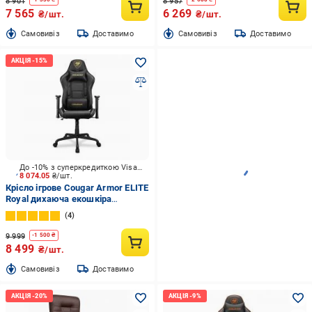
8 901
8 957
7 565
6 269
₴/шт.
₴/шт.
Cамовивіз
Доставимо
Cамовивіз
Доставимо
До -10% з суперкредиткою Visa Вигода
8 074.05
₴/шт.
Крісло ігрове Cougar Armor ELITE
Royal дихаюча екошкіра
сталевий каркас чорний
4
9 999
-
1 500
₴
8 499
₴/шт.
Cамовивіз
Доставимо