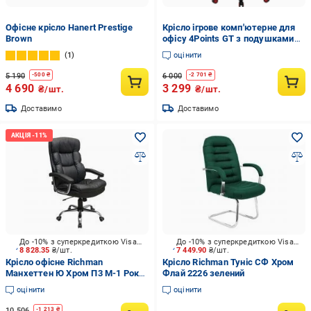
Офісне крісло Hanert Prestige
Крісло ігрове комп'ютерне для
Brown
офісу 4Points GT з подушками
Червоний (40036)
1
оцінити
5 190
6 000
-
500
₴
-
2 701
₴
4 690
3 299
₴/шт.
₴/шт.
Доставимо
Доставимо
До -10% з суперкредиткою Visa Вигода
До -10% з суперкредиткою Visa Вигода
8 828.35
₴/шт.
7 449.90
₴/шт.
Крісло офісне Richman
Крісло Richman Туніс СФ Хром
Манхеттен Ю Хром П3 М-1 Роккі
Флай 2226 зелений
чорний
оцінити
оцінити
10 506
-
1 213
₴