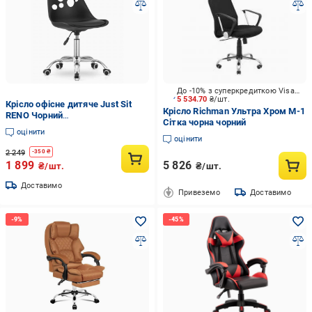
До -10% з суперкредиткою Visa Вигода
5 534.70
₴/шт.
Крісло офісне дитяче Just Sit
Крісло Richman Ультра Хром М-1
RENO Чорний
Сітка чорна чорний
(p1752697488_kalaNM)
оцінити
оцінити
2 249
-
350
₴
1 899
5 826
₴/шт.
₴/шт.
Доставимо
Привеземо
Доставимо