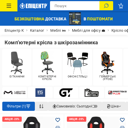
Епіцентр К
Каталог
Меблі 🛌
Меблі для офісу 💼
Крісло о
Комп'ютерні крісла з шкірозамінника
ІЗ ТКАНИНИ
КОМП'ЮТЕРНІ
ОФІСНІ СТІЛЬЦІ
ГЕЙМЕРСЬКІ
КРІСЛА
(ІГРОВІ)
Фільтри (1)
Самовивіз:
Сьогодні
Ціна