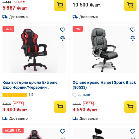
8 411
-
2 524
₴
10 500
₴/шт.
5 887
₴/шт.
Доставимо
Доставимо
Комп'ютерне крісло Extreme
Офісне крісло Hanert Spark Black
Enzo Чорний/Червоний
(80533)
(22288543)
1
оцінити
4 300
5 090
-
900
₴
-
500
₴
3 400
4 590
₴/шт.
₴/шт.
Доставимо
Доставимо