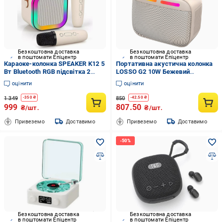
Безкоштовна доставка
Безкоштовна доставка
в поштомати Епіцентр
в поштомати Епіцентр
Караоке-колонка SPEAKER K12 5
Портативна акустична колонка
Вт Bluetooth RGB підсвітка 2
LOSSO G2 10W Бежевий
мікрофони Type-C (ML-04926)
(531608984)
оцінити
оцінити
1 349
850
-
350
₴
-
42.50
₴
999
807.50
₴/шт.
₴/шт.
Привеземо
Доставимо
Привеземо
Доставимо
Безкоштовна доставка
Безкоштовна доставка
в поштомати Епіцентр
в поштомати Епіцентр