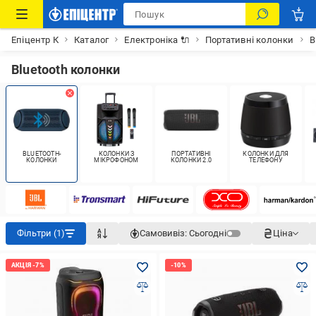
Епіцентр К
Каталог
Електроніка 🔌
Портативні колонки
B
Bluetooth колонки
BLUETOOTH-
КОЛОНКИ З
ПОРТАТИВНІ
КОЛОНКИ ДЛЯ
КОЛОНКИ
МІКРОФОНОМ
КОЛОНКИ 2.0
ТЕЛЕФОНУ
Фільтри (1)
Самовивіз:
Сьогодні
Ціна