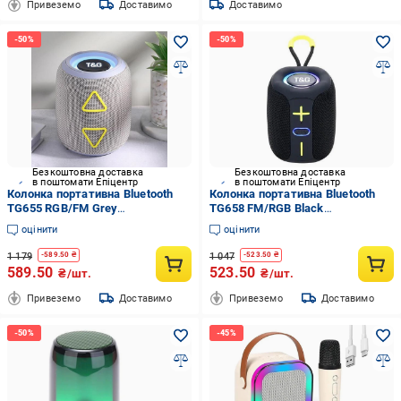
Привеземо
Доставимо
Доставимо
Безкоштовна доставка
Безкоштовна доставка
в поштомати Епіцентр
в поштомати Епіцентр
Колонка портативна Bluetooth
Колонка портативна Bluetooth
TG655 RGB/FM Grey
TG658 FM/RGB Black
(2135321708)
(2135321686)
оцінити
оцінити
1 179
1 047
-
589.50
₴
-
523.50
₴
589.50
523.50
₴/шт.
₴/шт.
Привеземо
Доставимо
Привеземо
Доставимо