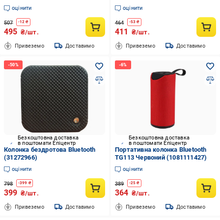
(13827412)
(opt-103170)
оцінити
оцінити
507
464
-
12
₴
-
53
₴
495
411
₴/шт.
₴/шт.
Привеземо
Доставимо
Привеземо
Доставимо
Безкоштовна доставка
Безкоштовна доставка
в поштомати Епіцентр
в поштомати Епіцентр
Колонка бездротова Bluetooth
Портативна колонка Bluetooth
(31272966)
TG113 Червоний (1081111427)
оцінити
оцінити
798
389
-
399
₴
-
25
₴
399
364
₴/шт.
₴/шт.
Привеземо
Доставимо
Привеземо
Доставимо