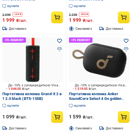
оцінити
оцінити
2 099
2 299
-
100
₴
-
300
₴
1 999
1 999
₴/шт.
₴/шт.
Доставимо
Cамовивіз
Доставимо
До -10% з суперкредиткою Visa Вигода
До -10% з суперкредиткою Visa Вигода
1 044.05
₴/шт.
1 519.05
₴/шт.
Портативна колонка Grand-X 2 в
Портативна колонка Anker
1 2.0 black (BTS-15DB)
SoundСore Select 4 Go golden
(A31X1BB1)
оцінити
оцінити
1 099
1 599
₴/шт.
₴/шт.
Доставимо
Cамовивіз
Доставимо