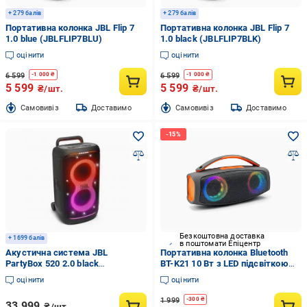
+ 279 балів
+ 279 балів
Портативна колонка JBL Flip 7
Портативна колонка JBL Flip 7
1.0 blue (JBLFLIP7BLU)
1.0 black (JBLFLIP7BLK)
оцінити
оцінити
6 599
6 599
-
1 000
₴
-
1 000
₴
5 599
5 599
₴/шт.
₴/шт.
Cамовивіз
Доставимо
Cамовивіз
Доставимо
Безкоштовна доставка
+ 1699 балів
в поштомати Епіцентр
Акустична система JBL
Портативна колонка Bluetooth
PartyBox 520 2.0 black
BT-K21 10 Вт з LED підсвіткою
(JBLPARTYBOX520EU)
(ML-05417)
оцінити
оцінити
1 999
-
300
₴
33 999
₴/шт.