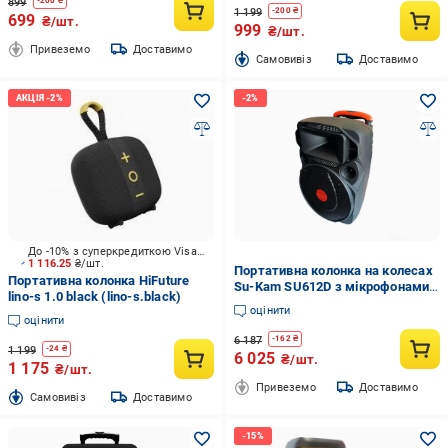
899
-
200
₴
1 199
-
200
₴
699
₴/шт.
999
₴/шт.
Привеземо
Доставимо
Cамовивіз
Доставимо
До -10% з суперкредиткою Visa Вигода
1 116.25
₴/шт.
Портативна колонка на колесах
Портативна колонка HiFuture
Su-Kam SU612D з мікрофонами
lino-s 1.0 black (lino-s.black)
та пультом д/к 40 Вт Black
оцінити
(10264)
оцінити
6 187
-
162
₴
1 199
-
24
₴
6 025
₴/шт.
1 175
₴/шт.
Привеземо
Доставимо
Cамовивіз
Доставимо