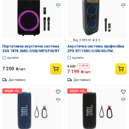
Від 2 399.91 ₴ X 3
Портативна акустична система
Акустична система професійна
ZXX 7878 2MIC/USB/MP3/FM/BT
ZPX BT/1MIC/USB/SD/FM
автономна (ZPX-7791)
оцінити
оцінити
8 500
-
1 301
₴
7 200
₴/шт.
7 199
₴/шт.
Доставимо
Доставимо