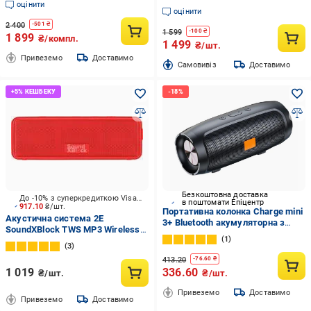
оцінити
(A31X1011)
оцінити
2 400
-
501
₴
1 599
-
100
₴
1 899
₴/компл.
1 499
₴/шт.
Привеземо
Доставимо
Cамовивіз
Доставимо
Безкоштовна доставка
До -10% з суперкредиткою Visa Вигода
в поштомати Епіцентр
917.10
₴/шт.
Портативна колонка Сharge mini
Акустична система 2E
3+ Bluetooth акумуляторна з
SoundXBlock TWS MP3 Wireless
вологозахистом Чорний
1
Waterproof 2.0 red (2E-
(2240310060)
3
BSSXBWRD)
413.20
-
76.60
₴
1 019
336.60
₴/шт.
₴/шт.
Привеземо
Доставимо
Привеземо
Доставимо