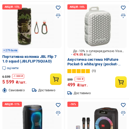
+ 279 балів
До -10% з суперкредиткою Visa Вигода
474.05
₴/шт.
Портативна колонка JBL Flip 7
Акустична система HiFuture
1.0 squad (JBLFLIP7SQUAD)
Pocket-S white/grey (pocket-
оцінити
s.whitegrey)
1
6 599
-
1 000
₴
599
-
100
₴
5 599
₴/шт.
499
₴/шт.
Cамовивіз
Доставимо
Доставимо