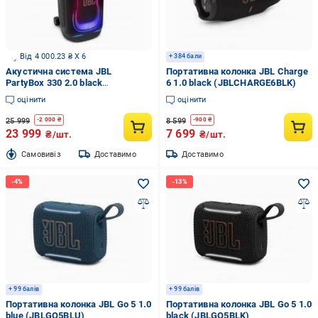
Від 4 000.23 ₴ X 6
+ 384 бали
Акустична система JBL
Портативна колонка JBL Charge
PartyBox 330 2.0 black
6 1.0 black (JBLCHARGE6BLK)
(JBLPB330BLKEP)
оцінити
оцінити
25 999
8 599
-
2 000
₴
-
900
₴
23 999
7 699
₴/шт.
₴/шт.
Cамовивіз
Доставимо
Доставимо
+ 99 балів
+ 99 балів
Портативна колонка JBL Go 5 1.0
Портативна колонка JBL Go 5 1.0
blue (JBLGO5BLU)
black (JBLGO5BLK)