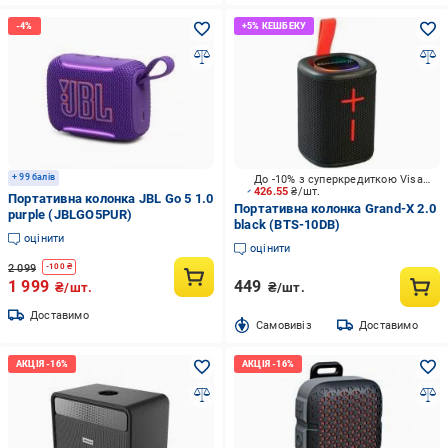
+ 99 балів
До -10% з суперкредиткою Visa Вигода
426.55
₴/шт.
Портативна колонка JBL Go 5 1.0
Портативна колонка Grand-X 2.0
purple (JBLGO5PUR)
black (BTS-10DB)
оцінити
оцінити
2 099
-
100
₴
1 999
449
₴/шт.
₴/шт.
Доставимо
Cамовивіз
Доставимо