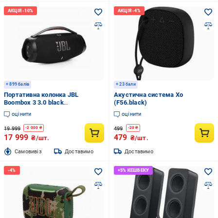
+ 899 балів
+ 23 бали
Портативна колонка JBL
Акустична система Xo
Boombox 3 3.0 black
(F56.black)
(JBLBOOMBOX3BLKEP)
оцінити
оцінити
19 999
499
-
2 000
₴
-
20
₴
17 999
479
₴/шт.
₴/шт.
Cамовивіз
Доставимо
Доставимо