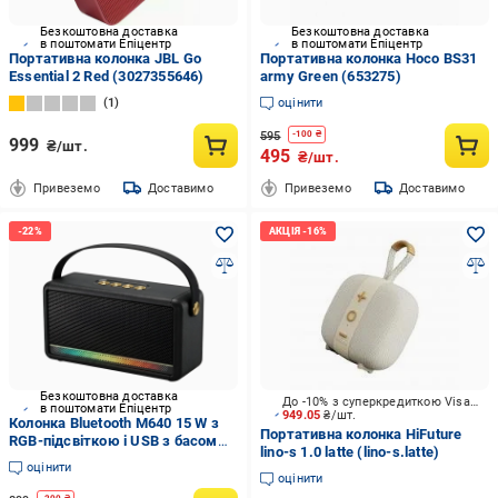
Безкоштовна доставка
Безкоштовна доставка
в поштомати Епіцентр
в поштомати Епіцентр
Портативна колонка JBL Go
Портативна колонка Hoco BS31
Essential 2 Red (3027355646)
army Green (653275)
1
оцінити
595
-
100
₴
999
₴/шт.
495
₴/шт.
Привеземо
Доставимо
Привеземо
Доставимо
Безкоштовна доставка
До -10% з суперкредиткою Visa Вигода
в поштомати Епіцентр
949.05
₴/шт.
Колонка Bluetooth M640 15 W з
Портативна колонка HiFuture
RGB-підсвіткою і USB з басом
lino-s 1.0 latte (lino-s.latte)
(10462)
оцінити
оцінити