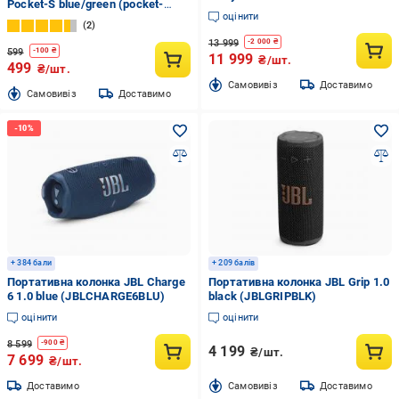
Pocket-S blue/green (pocket-
black (JBLPBENCOREESS2EP)
оцінити
s.bluegreen)
2
13 999
-
2 000
₴
599
-
100
₴
11 999
₴/шт.
499
₴/шт.
Cамовивіз
Доставимо
Cамовивіз
Доставимо
+ 384 бали
+ 209 балів
Портативна колонка JBL Charge
Портативна колонка JBL Grip 1.0
6 1.0 blue (JBLCHARGE6BLU)
black (JBLGRIPBLK)
оцінити
оцінити
8 599
-
900
₴
4 199
₴/шт.
7 699
₴/шт.
Доставимо
Cамовивіз
Доставимо