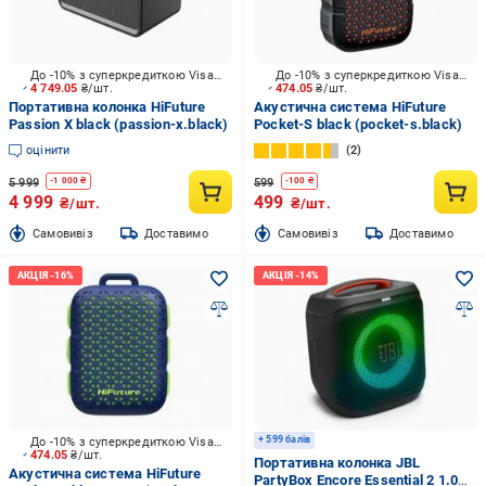
До -10% з суперкредиткою Visa Вигода
До -10% з суперкредиткою Visa Вигода
4 749.05
₴/шт.
474.05
₴/шт.
Портативна колонка HiFuture
Акустична система HiFuture
Passion X black (passion-x.black)
Pocket-S black (pocket-s.black)
оцінити
2
5 999
599
-
1 000
₴
-
100
₴
4 999
499
₴/шт.
₴/шт.
Cамовивіз
Доставимо
Cамовивіз
Доставимо
+ 599 балів
До -10% з суперкредиткою Visa Вигода
474.05
₴/шт.
Портативна колонка JBL
Акустична система HiFuture
PartyBox Encore Essential 2 1.0