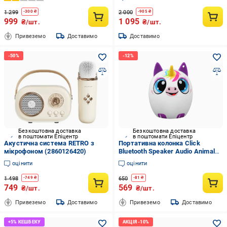
1 299
2 000
-
300
₴
-
905
₴
999
1 095
₴/шт.
₴/шт.
Привеземо
Доставимо
Доставимо
Безкоштовна доставка
Безкоштовна доставка
в поштомати Епіцентр
в поштомати Епіцентр
Акустична система RETRO з
Портативна колонка Click
мікрофоном (2860126420)
Bluetooth Speaker Audio Animals
Єдиноріг
оцінити
оцінити
1 498
650
-
749
₴
-
81
₴
749
569
₴/шт.
₴/шт.
Привеземо
Доставимо
Привеземо
Доставимо