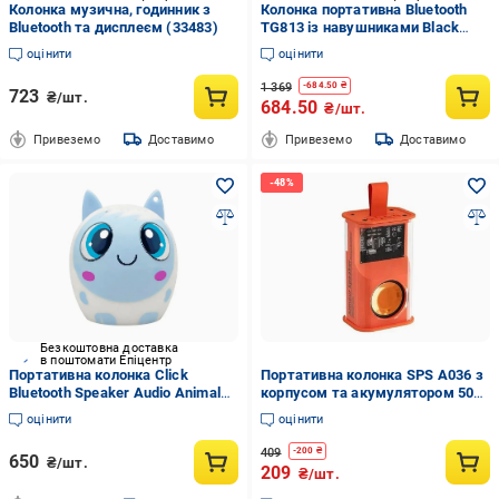
Колонка музична, годинник з
Колонка портативна Bluetooth
Bluetooth та дисплеєм (33483)
TG813 із навушниками Black
(2135321682)
оцінити
оцінити
1 369
-
684.50
₴
723
₴/шт.
684.50
₴/шт.
Привеземо
Доставимо
Привеземо
Доставимо
Безкоштовна доставка
в поштомати Епіцентр
Портативна колонка Click
Портативна колонка SPS A036 з
Bluetooth Speaker Audio Animals
корпусом та акумулятором 500
Вівця (O2133)
мАг Прозорий (9525)
оцінити
оцінити
409
-
200
₴
650
₴/шт.
209
₴/шт.