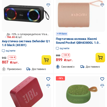
+ 44 бали
До -10% з суперкредиткою Visa Вигода
766.65
₴/шт.
Портативна колонка Xiaomi
Акустична система Defender Q1
Sound Pocket QBH4380GL 1.0
1.0 black (65301)
pink (1168144)
оцінити
оцінити
999
-
100
₴
943
-
136
₴
899
₴/шт.
807
₴/шт.
Cамовивіз
Доставимо
Привеземо
Доставимо