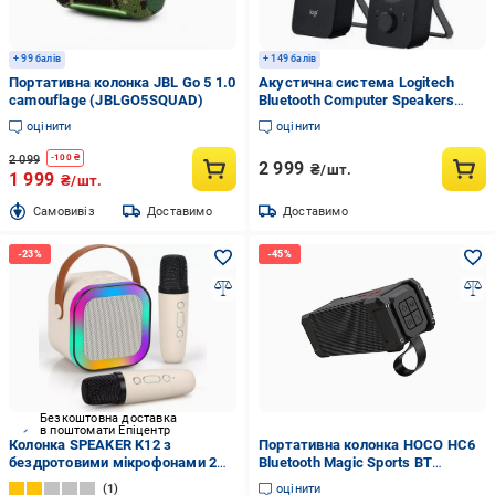
+ 99 балів
+ 149 балів
Портативна колонка JBL Go 5 1.0
Акустична система Logitech
camouflage (JBLGO5SQUAD)
Bluetooth Computer Speakers
Z207 BT 2.0 black
оцінити
оцінити
2 099
-
100
₴
2 999
₴/шт.
1 999
₴/шт.
Cамовивіз
Доставимо
Доставимо
Безкоштовна доставка
в поштомати Епіцентр
Колонка SPEAKER K12 з
Портативна колонка HOCO HC6
бездротовими мікрофонами 2
Bluetooth Magic Sports BT
шт. Білий (GR-04926)
Speaker Black (000045)
1
оцінити