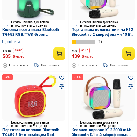
Безкоштовна доставка
Безкоштовна доставка
в поштомати Епіцентр
в поштомати Епіцентр
Колонка портативна Bluetooth
Портативна колонка дитяча K12
TG652 RGB/TWS Green
Bluetooth з 2 мікрофонами 10 Вт
(2135321704)
з RGB підсвічуванням 2000 mAh
оцінити
1
Бежевий (2571166604)
1 010
800
-
505
₴
-
361
₴
505
439
₴/шт.
₴/шт.
Привеземо
Доставимо
Привеземо
Доставимо
Безкоштовна доставка
Безкоштовна доставка
в поштомати Епіцентр
в поштомати Епіцентр
Портативна колонка Bluetooth
Колонка-караоке K12 2000 mAh
TG659 5 Вт з ремінцем Red
Bluetooth 5.1 з 2 мікрофонами