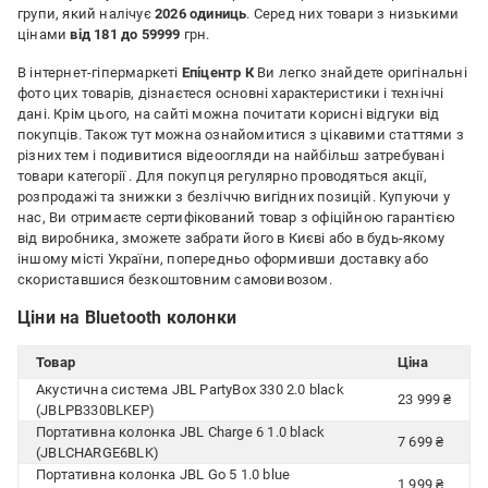
групи, який налічує
2026 одиниць
. Серед них товари з низькими
цінами
від 181 до 59999
грн.
В інтернет-гіпермаркеті
Епіцентр К
Ви легко знайдете оригінальні
фото цих товарів, дізнаєтеся основні характеристики і технічні
дані. Крім цього, на сайті можна почитати корисні відгуки від
покупців. Також тут можна ознайомитися з цікавими статтями з
різних тем і подивитися відеоогляди на найбільш затребувані
товари категорії
. Для покупця регулярно проводяться акції,
розпродажі та знижки з безліччю вигідних позицій. Купуючи у
нас, Ви отримаєте сертифікований товар з офіційною гарантією
від виробника, зможете забрати його в Києві або в будь-якому
іншому місті України, попередньо оформивши доставку або
скориставшися безкоштовним самовивозом.
Ціни на Bluetooth колонки
Товар
Ціна
Акустична система JBL PartyBox 330 2.0 black
23 999 ₴
(JBLPB330BLKEP)
Портативна колонка JBL Charge 6 1.0 black
7 699 ₴
(JBLCHARGE6BLK)
Портативна колонка JBL Go 5 1.0 blue
1 999 ₴