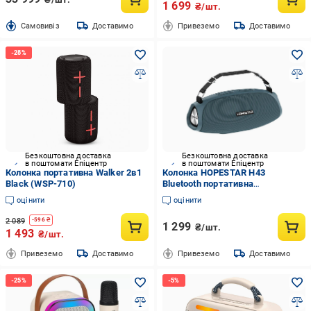
1 699
₴/шт.
Cамовивіз
Доставимо
Привеземо
Доставимо
Безкоштовна доставка
Безкоштовна доставка
в поштомати Епіцентр
в поштомати Епіцентр
Колонка портативна Walker 2в1
Колонка HOPESTAR H43
Black (WSP-710)
Bluetooth портативна
бездротова бездротова
оцінити
оцінити
2 089
-
596
₴
1 299
₴/шт.
1 493
₴/шт.
Привеземо
Доставимо
Привеземо
Доставимо