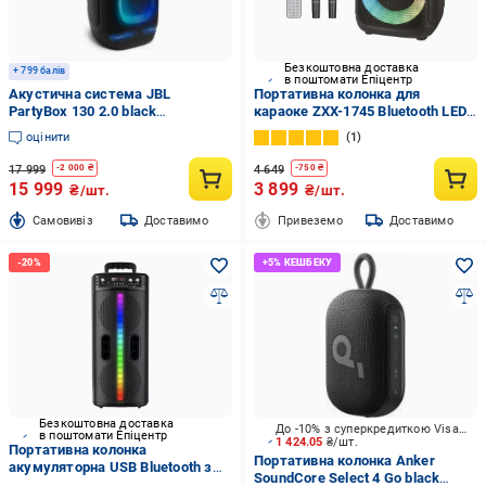
Безкоштовна доставка
+ 799 балів
в поштомати Епіцентр
Акустична система JBL
Портативна колонка для
PartyBox 130 2.0 black
караоке ZXX-1745 Bluetooth LED-
(JBLPB130BLKEP)
підсвітка з мікрофонами 60 Вт
оцінити
1
8" (33146494)
17 999
4 649
-
2 000
₴
-
750
₴
15 999
3 899
₴/шт.
₴/шт.
Cамовивіз
Доставимо
Привеземо
Доставимо
Безкоштовна доставка
До -10% з суперкредиткою Visa Вигода
в поштомати Епіцентр
1 424.05
₴/шт.
Портативна колонка
Портативна колонка Anker
акумуляторна USB Bluetooth з
SoundСore Select 4 Go black
мікрофоном 8,5" 40 W (2806)